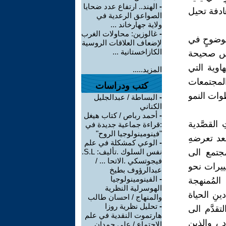
-
الهند.. ارتفاع عدد ضحايا
ادفة تحيل
الصواعق الرعدية في
ولاية جهارخاند ...
-
غالوزين: محاولات الغرب
بوضوحٍ في
لإضعاف العلاقات الروسية
الكازاخستانية ...
ُسس صحيحة
اوية التي
المزيد.....
المجتمعات
كتب ودراسات
طوات النمو
-
البساطة / عبدالجليل
الكناني
-
أحمد رباص / كتاب هيغل
القصَّدية
:قراءة جماعية جديدة في
"فينومينولوجيا الروح"
بعد تعرضهِ
-
الوعي كمشكلة في علم
جتمع الى
نفس السلوك .تأليف: S.L.
فيجوتسكي .الاتحا ... /
ييرات نحو
عبدالرؤوف بطيخ
-
الفينومينولوجيا
المُمنهجة
الهوسرلية النظرية
نِ الحياة
والمنهاج / احسان طالب
-
تحليل نظرية روزا
تقدَّم الى
هارتموت النقدية في علم
د ، والذين
الاجتماع / علي حمدان