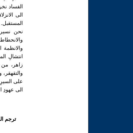
الفساد نخرا
الى الانزل
المستقبل.
نحن نسير ف
والانحطاط و
والانظمة ا
انتشالِ ال
زاهر، من خ
والتقهقر، و
على السيرِ 
الى عهودِ ا
ترجم ال