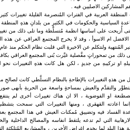
م المشاركين الاصليين فيه .
لمنطقة العربية في الفتراتِ المُنصرمة القليلة تغييرات كثيرة
دة السياسية والحكومات في الكثيرِ من بلدانِ هذهِ المنطق
ى أُزيحت على اساسها انظمة مُتسلَّطة وما تلى ذلك من تغيي
الافضل ام الاسوأ ، وقد لا يخرج المجتمع العراقي عن هذه الد
ى ذلك من تمحوراتٍ مفَّصلية غيَّرت بُنى المجتمع العراقي بكافة
يلهِ او تركيبهِ من جديدٍ ، لكن هل كانت هذهِ التغييرات نحو 
َل من هذهِ التغييرات بالإطاحةِ بالنظام التسلَّطي كانت لصالحِ 
تطوَّر والتقدَّم والعيش بمساحةٍ واسعة من الحريةِ بأبهى صو
ُصطنعة او الفوضوية ، الا ان هناك تغييرات أخرى لم ينتفع 
انما اعادته القهقرى ، ومنها التغييرات التي سمحت بتشظي
دة الفساد فيه وتضييق مُمكنات العيش في هذا المجتمع بعد ا
لارهابية التي لم تدعه يلتقط انفاسه والمصالح الداخلية وال
ة هذا البلد لما يخدم اغراض الأخرين ، والمشاريع المُتلكئة ال