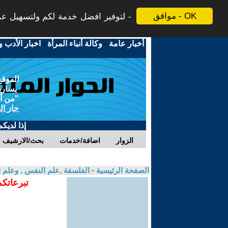
موافق - OK
لتوفير افضل خدمة لكم ولتسهيل عملي
أخبار عامة
-
وكالة أنباء المرأة
-
اخبار الأدب و
الموقع
يسارية
"من أج
حاز ال
إذا لديك
الزوار
اضافة/خدمات
بحث/الارشيف
الصفحة الرئيسية
-
الفلسفة ,علم النفس , وعلم ا
تبرعاتكم