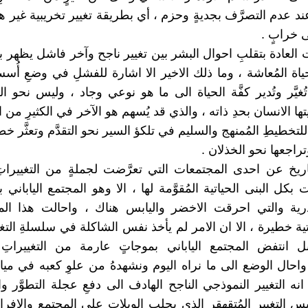
د عدم التصرَّف بجديةٍ وحزم ، أي بطريقة تغيير تخريبية غير ه
 خرابٍ .
العادة بتقلبِ احوال البشر بين تغيير ناجح وآخر فاشل يظهر 
حياة المُعاشة ، وما ذلك الاخير الا اشارة للفشلِ في وضعِ أ
يَّر وتُدير كفَّة الحياة الى ما هو نوعي وجاد ، وليس نحو اله
 الانسان بحدِ ذاته ، والذي قد يُسهم هو الآخر في الكثيرِ من 
للتخطيطِ المُمنهج والسليم في تلكؤ السير نحو التقدَّم وتعثَّر خ
تراجعها نحو الخذلان .
تاريخ عن احدى المجتمعات التي تعرَّضت لجملةٍ من التغييراتِ 
بكل البنى الحياتية المُقوَّمة لها ، الا وهو المجتمع الياباني 
ذرية والتي احرقت الاخضر واليابس هناك ، واحالت هذا الم
ة خطيرة ، الا ان الامر لم يأخذ نفس الشاكلة في سلسلةِ التغ
ل انتفض المجتمع الياباني بموجاتٍ عارمة من التغييراتِ 
واحال الوضع الى ما نراه اليوم ونشهدهُ من علوِ كعبه في ميادي
 انه التغيير النموذجي الناجح الهادف الى دفعِ عجلة التطوَّر وال
يس التغيير المُتقهقر الذي يجلب الويلات على المجتمعِ والافرا