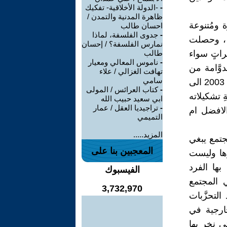
-
-الدولة الأخلاقية- تفكيك
ظاهرة المدنية والتمدن /
 ومُتنوعة
احسان طالب
-
جدوى الفلسفة، لماذا
ة ، وحصلت
نمارس الفلسفة؟ / إحسان
راتٍ سواء
طالب
-
ناموس المعالي ومعيار
وَّامة من
تهافت الغزالي / علاء
سامي
التغييرات غير المُنتهية ولنتكلم عن الاخيرةِ التي قلبت نظام الحكم منذ عام 2003 الى
-
كتاب العرائس / المولى
ِ تشكيلاته
ابي سعيد حبيب الله
-
تراجيديا العقل / عمار
الافضل ام
التميمي
المزيد.....
مجتمع يبغي
المعجبين بنا على
رها وليست
بها الفرد
الفيسبوك
 المجتمع
3,732,970
لتحزَّبات
خارجية في
تي نخر بها