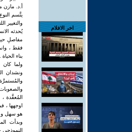
أ.د. مازن
يتَّسم النو
والتغيير ال
اخر الافلام
يُحدثه الان
مفاصلِ حيا
فقط ، وانما
بناء الحياة .
ولما كان د
ونشدان الت
والمُستمرّ
والصعوبات ا
المُعقَّدة 
اوجهها ، ف
هو سهل وم
وبدأت المج
النموذجي حت