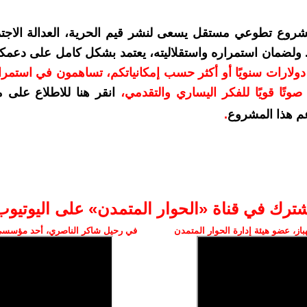
شروع تطوعي مستقل يسعى لنشر قيم الحرية، العدالة الاجتم
. ولضمان استمراره واستقلاليته، يعتمد بشكل كامل على دعمك
دعمكم بمبلغ 10 دولارات سنويًا أو أكثر حسب إمكانياتكم، تساهمون في استم
وتًا قويًا للفكر اليساري والتقدمي
،
انقر هنا للاطلاع على 
م هذا المشروع
.
شترك في قناة «الحوار المتمدن» على اليوتيوب
ز، عضو هيئة إدارة الحوار المتمدن
في رحيل شاكر الناصري، أحد مؤسسي 