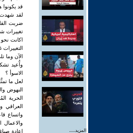
قد يكونوا ه
لقد شهدت ا
ضربت القاع
تغييرات شت
اكانت نحو 
الآن وما تل
وآُعيد تشك
الاسوأ ؟
لعل ما تمثّ
النهوض وال
الحرية الم
العراقي و
واتساع قاع
والاعمال ا
المزيد.....
اعادةِ صياغ