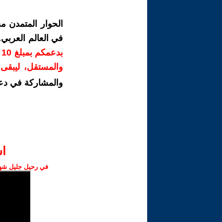
الحوار المتمدن م
في العالم العربي
ب
والمستقل، ليبقى ص
والمشاركة في دع
ا‫
في رحيل جليل شهبا