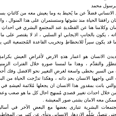
 مرسول محمد
ع الانساني فضلاً عن ما يُحيط به وما يعيش معه من كائناتٍ بسمت
لتان رافقتا الحياة منذ نشوئها وستستمران على هذا المنوال ، وال
سان وكلامنا هنا عن القصَّديةِ عند المجتمعِ البشري في احداثِ 
ته ، يكون بالجانبِ الايجابي او السلبي ، اذ لا يقتصر على م
 قد يكون سيراً للانحطاطِ وتخريب القاعدة المُجتمعية التي ير
يدن الانسان هو اعمار هذهِ الارض لأغراضِ العيش بكرامةٍ
طوَّر والتقدَّم ، وهذا ما لمسنا صورهِ خلال الفترات الزمني
َة من السيرِ بخطى واسعة لغرضِ التغيير نحو الافضل وفك أُحجي
لتي واجهها الانسان بحدِ ذاته ، وهكذا تدرَّجت الحياة من الب
، والتي باتت بمقدورِ هذا الانسان ان يجعلها مُلائمة لعيشهِ في 
من خلال احداث تغيير قصدي مُمنهج احال كل ما هو صعب وعص
مكن معه الامان بشتى صور المعيشة .
تمعات البشرية تتبارى بعضها مع البعضِ الآخر في أساليبِ
ى تتصدَّر سُلَّم الازدهار الانساني وتنأى عن كثيرٍ من المخاطرِ ا