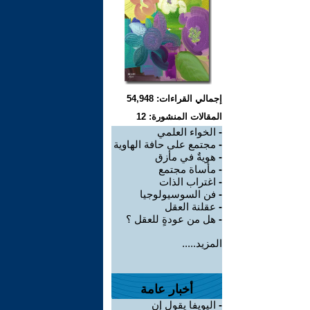
إجمالي القراءات: 54,948
المقالات المنشورة: 12
-
الخواء العلمي
-
مجتمع على حافة الهاوية
-
هويةٌ في مأزق
-
مأساة مجتمع
-
اغتراب الذات
-
فن السوسيولوجيا
-
عقلنة العقل
-
هل من عودةٍ للعقل ؟
المزيد.....
أخبار عامة
-
اليويفا يقول إن