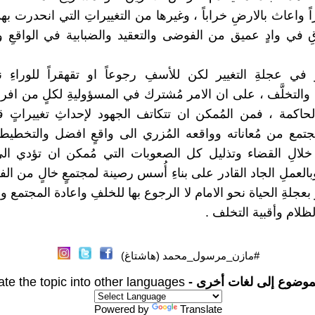
ً واعاث بالارضِ خراباً ، وغيرها من التغييراتِ التي انحدرت به
اقِ في وادٍ عميق من الفوضى والتعقيد والضبابية في الواقعِ
ي عجلةِ التغيير لكن للأسفِ رجوعاً او تقهقراً للوراءِ ن
التخلَّف ، على ان الامر مُشترك في المسؤوليةِ لكلٍ من افراد
لحاكمة ، فمن المُمكن ان تتكاتف الجهود لإحداثِ تغييراتٍ 
مجتمع من مُعاناته وواقعه المُزري الى واقعٍ افضل والتخطيط
لالِ القضاء وتذليل كل الصعوبات التي مُمكن ان تؤدي الى 
بالعملِ الجاد القادر على بناءِ أُسس رصينة لمجتمعٍ خالٍ من الف
بعجلةِ الحياة نحو الامام لا الرجوع بها للخلفِ واعادة المجتمع وا
لظلام وأقبية التخلف .
#مازن_مرسول_محمد (هاشتاغ)
موضوع إلى لغات أخرى -
ate the topic into other languages
Powered by
Translate