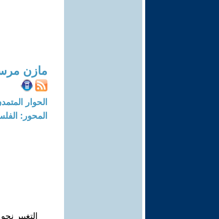
مازن مرس
الحوار المتمدن-العدد: 5508 - 7
المحور: الفلس
التغيير نحو