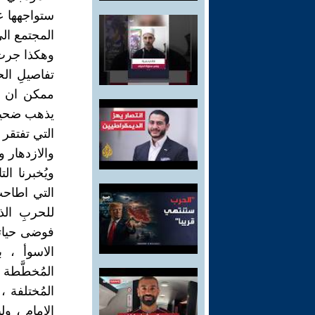
ستواجهها عن
المجتمع الى
وهكذا جرت 
تفاصيلِ ال
ممكن ان تُغ
يذهب ضحيتها
التي تفتقر 
والازدهار و
ويُخبرنا ال
التي اطاحت 
للحربِ ال
فوضى حياتي
الاسوأ ، ب
المُخطَّطة 
المُختلفة ،
الامام ، ول