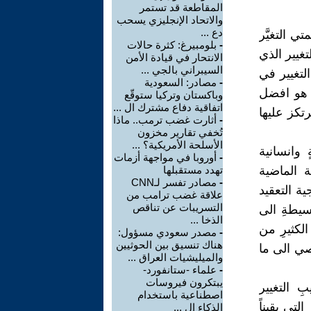
المقاطعة قد تستمر
والاتحاد الإنجليزي يسحب
دع ...
ي التغيَّر
-
بلومبيرغ: كثرة حالات
تغيير الذي
الانتحار في قيادة الأمن
السيبراني بالجي ...
التغيير في
-
مصادر: السعودية
ا هو افضل
وباكستان وتركيا ستوقّع
اتفاقية دفاع مشترك ال ...
تكز عليها
-
أثارت غضب ترمب.. ماذا
تُخفي تقارير مخزون
الأسلحة الأمريكية؟ ...
 وانسانية
-
أوروبا في مواجهة أزمات
ة الماضية
تهدد مستقبلها
-
مصادر تفسر لـCNN
ة التعقيد
علاقة غضب ترامب من
التسريبات عن تناقص
سيطةِ الى
الذخا ...
الكثيرِ من
-
مصدر سعودي مسؤول:
هناك تنسيق بين الحوثيين
ي الى ما
والميليشيات العراق ...
-
علماء -ستانفورد-
يبتكرون فيروسات
 التغيير
اصطناعية باستخدام
لتي يقيناً
الذكاء ال ...