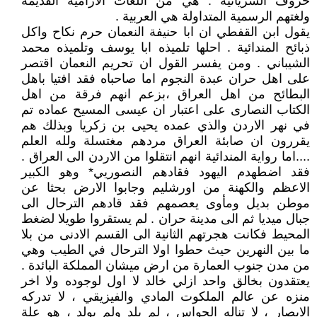
حروف السريانية . هي من اللغات الارامية القديمة
ولغتهم الرسمية المتداولة هي العربية .
يقول ابن القفطي ان ابا حنيفة النعمان حرم نكاح واكل
ذبائح المندائية . احلها تلميذه ابا يوسف وتلميذه محمد
الشيباني . ومن يفسر القول ان تحريم النعمان اقتصر
على اهل حران عبدة النجوم اما صاحباه فقد افتيا باهل
البطائح من اهل العراق ،بزعم انهم فرقة من اهل
الكتاب النصارى على اعتبار ان عيسى المسيح عماده تم
في نهر الاردن والذي عمده يحيى بن زكريا وبذلك هم
يقررون ان صابئة العراق مردهم مغتسلة ولله العلم
....اما رواية المندائية انهم انتقلوا من الاردن الى العراق .
فقد اضطهدم اليهود فقادهم النصوريي* وهو الكبير
الاعظم والكهنة من اورشليم وجابوا الارض بحثا عن
موطن بديل ومأوى يعصمهم فقد قادهم الترحال الى
جبال ميديا ثم الى مدينة حران . لم يستقروا طويلا لضغط
المحيط فكانت هجرتهم الثانية الى القسم الادنى من بلا
ما بين النهرين حيث حطوا اولا الترحال في الطيب وهي
من مدن جنوب العمارة من ارض ميشان المملكة البائدة .
يعتقدون بخالق واحد ازلي خالد لا اول لوجوده ولا اخر
منزه عن عالم الملكوت المادي والفيزيقي ، لا تدركه
الابصار ، لا تناله الحواس ، لم يلد ولم يولد ، هو علة