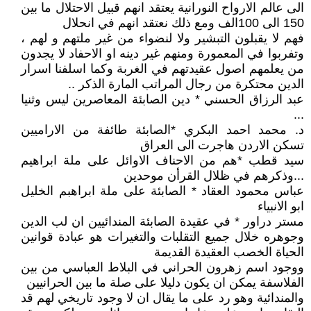
الى عالم الارواح النورانية يعتقد انهم قبيل الاحتلال ما بين
150 الى 100الف ومع ذلك نعتقد انهم في انحلال
فهم لا يقبلون التبشير ولا لنضواء من غير ملتهم و لهم ،
وتفربوا في المعمورة ومنهم غير دينه او الاحفاد لا يجدون
من يعلمهم اصول عقيدتهم في الغربة وكما اسلفنا اسرار
الدين محتكرة من رجال المراتب المارة الذكر ..
عبد الرزاق الحسني * دين الصابئة المعاصرين ليس وثنيا
...
د. محمد احمد البكري *الصابئة طائفة من الاراميين
تسكن الاردن هاجرت الى العراق
سيد قطب *هم من الاحناف الاوائل على ملة ابراهيم
...وذكرهم في ظلال القرأن موحدين
عباس محمود العقاد * الصابئة على ملة ابراهبم الخليل
ابو الانبياء
مستر دراور * في عقيدة الصابئة المندائيين ان لب الدين
وجوهره خلال جميع التقلبات والتغيرات هو عبادة قوانين
الحياة الخصب العقيدة القديمة
ووجود اسم زهرون الحراني في البلاط العباسي من بين
الفلاسفة يمكن ان يكون دليلا على صلة ما بين الحرانيين
والمندائية وهو رد على ما يقال ان لا وجود تاريخي لهم قد