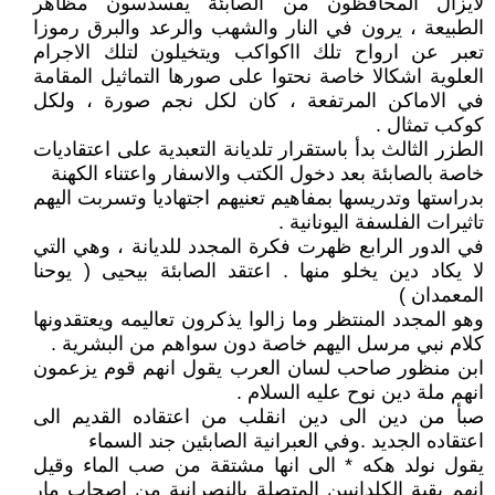
لايزال المحافظون من الصابئة يقسدسون مظاهر
الطبيعة ، يرون في النار والشهب والرعد والبرق رموزا
تعبر عن ارواح تلك ااكواكب ويتخيلون لتلك الاجرام
العلوية اشكالا خاصة نحتوا على صورها التماثيل المقامة
في الاماكن المرتفعة ، كان لكل نجم صورة ، ولكل
كوكب تمثال .
الطزر الثالث بدأ باستقرار تلديانة التعبدية على اعتقاديات
خاصة بالصابئة بعد دخول الكتب والاسفار واعتناء الكهنة
بدراستها وتدريسها بمفاهيم تعنيهم اجتهاديا وتسربت اليهم
تاثيرات الفلسفة اليونانية .
في الدور الرابع ظهرت فكرة المجدد للديانة ، وهي التي
لا يكاد دين يخلو منها . اعتقد الصابئة بيحيى ( يوحنا
المعمدان )
وهو المجدد المنتظر وما زالوا يذكرون تعاليمه ويعتقدونها
كلام نبي مرسل اليهم خاصة دون سواهم من البشرية .
ابن منظور صاحب لسان العرب يقول انهم قوم يزعمون
انهم ملة دين نوح عليه السلام .
صبأ من دين الى دين انقلب من اعتقاده القديم الى
اعتقاده الجديد .وفي العبرانية الصابئين جند السماء
يقول نولد هكه * الى انها مشتقة من صب الماء وقيل
انهم بقية الكلدانيين المتصلة بالنصرانية من اصحاب مار