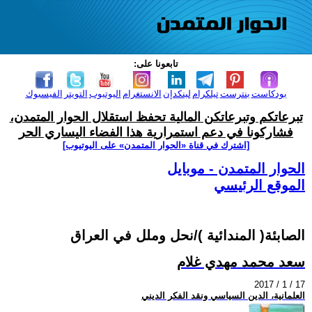
تابعونا على:
بودكاست
بنترست
تيلكرام
لينكدإن
الانستغرام
اليوتيوب
التويتر
الفيسبوك
تبرعاتكم وتبرعاتكن المالية تحفظ استقلال الحوار المتمدن،
فشاركونا في دعم استمرارية هذا الفضاء اليساري الحر
[اشترك في قناة ‫«الحوار المتمدن» على اليوتيوب]
الحوار المتمدن - موبايل
الموقع الرئيسي
الصابئة( المندائية )/نحل وملل في العراق
سعد محمد مهدي غلام
2017 / 1 / 17
العلمانية، الدين السياسي ونقد الفكر الديني