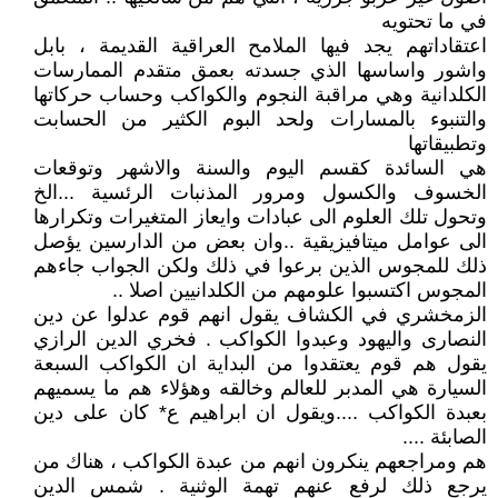
في ما تحتويه
اعتقاداتهم يجد فيها الملامح العراقية القديمة ، بابل
واشور واساسها الذي جسدته بعمق متقدم الممارسات
الكلدانية وهي مراقبة النجوم والكواكب وحساب حركاتها
والتنبوء بالمسارات ولحد البوم الكثير من الحسابت
وتطبيقاتها
هي السائدة كقسم اليوم والسنة والاشهر وتوقعات
الخسوف والكسول ومرور المذنبات الرئسية ...الخ
وتحول تلك العلوم الى عبادات وايعاز المتغيرات وتكرارها
الى عوامل ميتافيزيقية ..وان بعض من الدارسين يؤصل
ذلك للمجوس الذين برعوا في ذلك ولكن الجواب جاءهم
المجوس اكتسبوا علومهم من الكلدانيين اصلا ..
الزمخشري في الكشاف يقول انهم قوم عدلوا عن دين
النصارى واليهود وعبدوا الكواكب . فخري الدين الرازي
يقول هم قوم يعتقدوا من البداية ان الكواكب السبعة
السيارة هي المدبر للعالم وخالقه وهؤلاء هم ما يسميهم
بعبدة الكواكب ....ويقول ان ابراهيم ع* كان على دين
الصابئة ....
هم ومراجعهم ينكرون انهم من عبدة الكواكب ، هناك من
يرجع ذلك لرفع عنهم تهمة الوثنية . شمس الدين