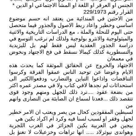
الجنس او العرقر او اللغة او المشأ الاجتماعي او الدين *
القرار رقنم 229/1973
من الاحثين في المندائية من يعتقد انه حسم موضوع
اساسي وخطير واعاد ربط الاصول والجذور فيما متحصل
حتى اليوم للنحلة والملة ، مع الدراسات التاريخية والاثنية
والميثولوجية والانثرو بولوجية ولذلك لم نرغب التوسع في
دراسة الجذور العقدية ليس فقط لهم بل لليزيدية
والنسطورية كذلك كيمالا نسقط في فخ الاجتهاد ونخوض
في معمعان
الاجتهاد والخروج عن الحقائق الموثقة كما يحدث هذه
الايام وعوضا عن توحيد الناس عمقوا الفرقة وكرسوا
التناقضات واذاعوا التباين والتضارب ودفعواالكثير الى
استحداثات لم نجدها لافي كتاب ولا في مصدر عمره اكثر
من بضعة عقود ....نرد ذلك للجهل ومنهم وجود قوى
تتقصد ذلك ...فعدنا لسماع ان الصابئة من النصارى وانهم
من
لسبطين المفقودين كحال من يصر ويعتب ان الامر خطير
لجهل وفقر او لسبب لسنا فيه وكرد ام اكراد بكين هي
بيجين في العربية بكين الجزائز في الغرب اللجرية
وهواندى نيوثرلاد ..... انها تراهات وخزعبلات لا تغنؤ بل