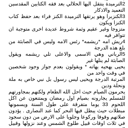
2الترميدة ينتقل اليها الحلالي بعد فقه الكتابين المقدسين
التعميد والاذكار
3الكنزبرا وهو يرتقها الترميدة الكنز فراء بعد حفظ كتاب
الكنزا ويكون
متزوجا وغير عقيم وثمة شروط عديدة اخرى متوجبة ان
تتوافر فيه
4ريش امه *ريشمه* رئس الامه وليس في الصابئة من
بلغ هذه الدرجة
5الرباني وهي الاسمى والاعلى تلي ريشمه ويقول
الصابئة لم ينلها غير
يحيى يهحيه يهاته * ويقولون بعدم جواز وجود شخصين
في وقت واحد من
المرتبة الدرجة ويحيى ليس رسول بل نبي خاص به ملة
ونحلة ودين
يحرمون الصيام حيث احل الله الطعام ولكنهم بمجاورتهم
للمسلم يجارونه بصيام اول رمضان ويمتنعون عن اكل
اللحوم 33 يوما متفرقة على طول السنة ويسمونها
مبطلات حيث يبطل فيها النحر كما عند النصارى . يؤدون
صلاتهم وقوفا وركوعا وجلويا على الارض من دون سجود
في ثلاث اوقات قبيل طلوع الشمس وعند نزولها وقبيل