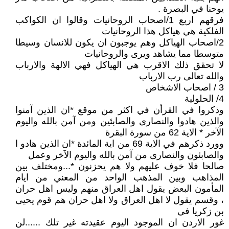
يوحنا في البصرة .
فرقهم اربع 1/اصحاب الروحانيات وقالوا ان الكواكب
الفلكية هي هياكل هذا الروحانيات
2/اصحاب الهياكل وهم يوجبون ان يكون للانسان وسيطا
متوسطا مما يشاهد ويرى والروحانيات
لا تحقق ذلك الاقرب هي الهياكل فهي الالهة والارباب
والله تعالى رب الارباب
3 / اصحاب الاشخاص
4/ الحلولية
وذكروا في القرأن في اكثر من موقع *ان الذين آمنوا
والذين هادوا والنصارى والصابئين ومن آمن بالله واليوم
اﻵخر * الاية 62 من سورة البقرة
وورد ذكرهم في الاية 69 من اية المائدة *ان الذين هادو ا
والصابئون والنصارى من آمن بالله واليوم الآخر وعمل
صالحا فلا خوف عليهم ولا هم يحزنون *...ومختلف بين
المذاهب وبين المذهب الواحد من المعني من ايام
المأمون البعض يقول اهل العراق منهم وليس اهل حران
، وقسم يقول لا اهل العراق ولا اهل حران هم قوم يحيى
بن زكريا في
غور الاردن ان الموجود اليوم عقيدته غير تلك ......لن