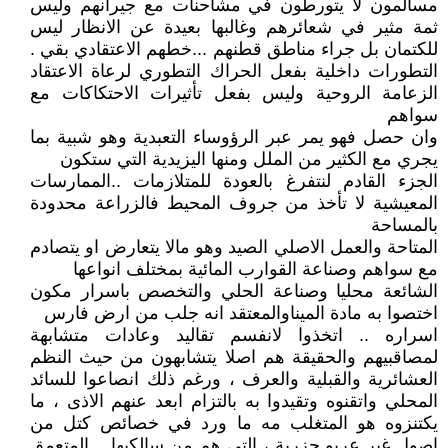
مسالمون لا يتورطون في مشاحنات مع جيرانهم وليس
ثمة مثير في شعائرهم وغالبها بعيدة عن الانظار ليس
للكتمان بل جراء مناطق قطنهم ...خطهم الاعتقادي بقي .
التطورات داخلية بفعل الحراك التطوري لرعاة الاعتقاد
الزعامة الروحية وليس بفعل تأثيرات الاحتكاكات مع
سواهم
وان حصل فهو يمر عبر الرؤوساء التعبدية وهو شبية بما
يجري مع الكثير من الملل ومنها اليزيدية التي ستكون
الجزء القادم لنتفرغ بالعودة للمتلازمات ..الممارسات
المعيشية لا تأخذ من جروف المحيط فالزراعة محدودة
بالمساحة
المتاحة والعمل الاصلي الصيد وهو مالا يتعارض او يتصادم
مع سواهم وصناعة القوارب المائية بمختلف انواعها
الشائعة محليا وصناعة الحلي والتخصص باسرار مكون
اختصوا به مادة الميناوالمعتقد انه جلب من ارض فارس
اسراره .. اتخذوا لانفسم تقاليد وعادات متشابهة
لمصاقبيهم والحقيقة هم اصلا يتشابهون من حيث النظم
العشائرية والقبلية والعرف ، ورغم ذلك انصاعوا للسائد
المحلي واتقنوه وتقيدوا به بالتزام ابعد عنهم الاذى ، ما
يكتنزوه هو المتغلب مه ما ورد في خصائص كتل من
اصول غير عربو جزرية ، التي هم من سالكيها .. المتعمق