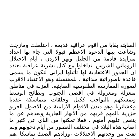
الصابئة بقايا من اقوم عراقية قديمة ، اختلطت ومازجت
وشاعت بينها الدعوة الاعظم قبولا التي جاء بها اعداد
متزايدة قادمة من الجليل ونهر الاردن ، ايام الاحتلال
الروماني الشرس. تداخلوا مع كتل بشرية عراقية يعتقد
ان الجذور الاعتقادية لها تأثيلها ايراني لتكون ما يسمى
قاعدة ناصورائية مندائية ، للمغتسلة وهو الاعتقاد الاقرب
لصورة الممارسة الطقوسية الصابئية. العزلة في مناطق
منعزلة ومعزولة في اقصى الجنوب وبطائح الوسط
وتمسكهم بالتواجب ككتل وحلقات متماسكة عقديا
وعشائريا وهو ديدن الاقوام الارامية من الاصول العربو
جزرية .المهم قربهم من الانهار الجارية وبعدهم عن ما
ينغص عليهم أمنهم . فعلا تمكنوا من النأي عن كثير ما
اصاب هذه البلاد في مختلف العصور من ايام دخولهم ولم
تفت من وحدتهم الاحتلالات ،وزادهم الضنك تماسكا .هم