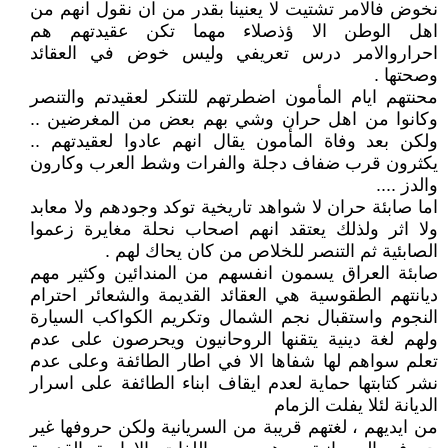
نخوض فالامر تشتيت لا يعنينا بقدر من ان نقول انهم من
اهل الوطن الا ؤذصلاء مهما تكن عقيدتهم هم
احراروالامر درس تعريفي وليس خوض في العقائد
وصحتها .
محنتهم ايام المأمون اضطرتهم للتنكر لعقيدتم والتنصر
وكانوا من اهل حران وشي بهم بعض من المغرضين ..
ولكن بعد وفاة المأمون يقال انهم عادوا لعقيدتهم ..
يكثرون قرب ضفاف دجلة والفرات وشط العرب وكارون
والدز ....
اما صابئة حران لا شواهد تاريخية توكد وجودهم ولا معابد
ولا اثر ولذلك يعتقد انهم اصحاب نحلة مغايرة زعموا
الصابئية ثم التنصر للخلاص من كان يحاك لهم .
صابئة العراق يسمون انفسهم من المندائين وكثير مهم
ديانتهم الطقوسية هي العقائد القديمة والشعائر احترام
النجوم واستقبال نجم الشمال وتكريم الكواكب السيارة
ولهم لغة دينية يتقنها الروحانيون ويحرصون على عدم
تعلم سواهم لها شفاها الا في اطار الطائفة وعلى عدم
نشر كتابتها حماية لعدم ايقاف ابناء الطائفة على اسرار
الديانة لئلا يفلت الزمام
من ايديهم ، لغتهم قريبة من السريانية ولكن حروفها غير