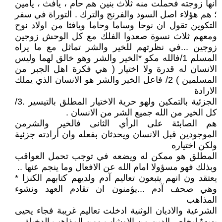
انها زوجته فحملت منه ثلاث بنين هم حام ، يافث ، يامين
؛ هم هؤلاء اصل السود والفرنج والترك . التوراة في سفر
التكوين تقول ان نوحا وساما وحاما ويافثا من اولاد نوح
ومعهم ثلاث نسوة صعدوا الفلك مع كل الوحش زوجين
زوجين ...في نظرتهم للخير والشر تماثل مع ما يراه
المسلم 1/فالله مكو *الخير والشر وهو خالق لهما وليس
الانسان له قدرة ولا اختيار ( هي فكرة اهل الجبر من
المسلمين ) 2/ فاعل الخير والشر هو الانسان الذي يملك
الارادة
الجزئية بالتمكين ولهو حرية الاختيار المطلق بالتيسير .3/
كل الخير من الله جميع الشر من الانسان .
هم الصابئة على الرأي الثانى فالخير والشرمن
الموجودين قبل الانسان ويحدثان بفعله وان أرادته جزئية
ولكن اختياره
المطلق هو ممكن له ويضعه في توجب تحمل العواقب
وبذلك فهو مسؤولا امام الله عن الافعال وما ينجم عنها ..
يعتقد ون انهم يتبعون تعاليم آدم ولديهم كتابهم الكنزا *
وهي صحف آدم ...يؤمنون ان تقادم العهد ونشوء
المذاهب
الشرعية والاديان الوثنية ادخلت تعاليم غريبة فجاء يحيى
يهيه* ليخلص الدين من الاوشاب ومن المذاهب الدخيلة