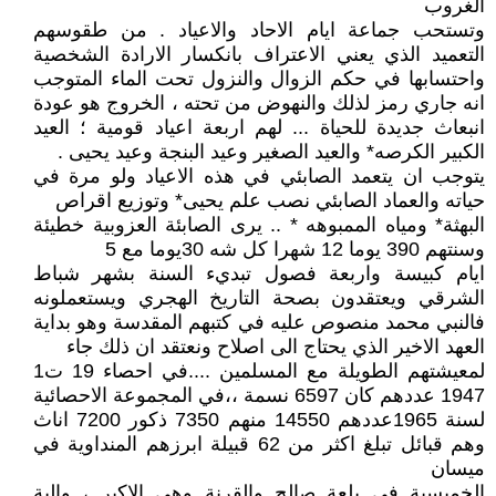
الغروب
وتستحب جماعة ايام الاحاد والاعياد . من طقوسهم
التعميد الذي يعني الاعتراف بانكسار الارادة الشخصية
واحتسابها في حكم الزوال والنزول تحت الماء المتوجب
انه جاري رمز لذلك والنهوض من تحته ، الخروج هو عودة
انبعاث جديدة للحياة ... لهم اربعة اعياد قومية ؛ العيد
الكبير الكرصه* والعيد الصغير وعيد البنجة وعيد يحيى .
يتوجب ان يتعمد الصابئي في هذه الاعياد ولو مرة في
حياته والعماد الصابئي نصب علم يحيى* وتوزيع اقراص
البهثة* ومياه الممبوهه * .. يرى الصابئة العزوبية خطيئة
وسنتهم 390 يوما 12 شهرا كل شه 30يوما مع 5
ايام كبيسة واربعة فصول تبديء السنة بشهر شباط
الشرقي ويعتقدون بصحة التاريخ الهجري ويستعملونه
فالنبي محمد منصوص عليه في كتبهم المقدسة وهو بداية
العهد الاخير الذي يحتاج الى اصلاح ونعتقد ان ذلك جاء
لمعيشتهم الطويلة مع المسلمين ....في احصاء 19 ت1
1947 عددهم كان 6597 نسمة ،،في المجموعة الاحصائية
لسنة 1965عددهم 14550 منهم 7350 ذكور 7200 اناث
وهم قبائل تبلغ اكثر من 62 قبيلة ابرزهم المنداوية في
ميسان
الخميسية في بلعة صالح والقرنة وهي الاكبر ، والبة