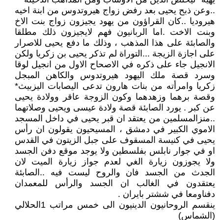
..وعن ذبح يحيى بعد رفض زواج هيروتدوس من ابنة اخيه
هيروديا ..كان القراؤون من يهود يجيزون زواج بنت الاخ
وبنت الاخت .اما الربانيون فهم لايجيزون ذلك مطلقا
والصابئة على هذا المذهب ، وذلك ما دفع يحيى للاصرار
على اجازة الزيجة ...التوراة لم تذكر يحيى بن زكريا ولكن
الانجيل جاء على ذكره في الاصحاح الاول من انجيل لوقا
وسرد قصة ملك اليهود هيروتدوس والكاهن المبجل
زكريا وامرأته من بنات هارون تدعى اليصابات اليزبيث*
وقصة برهما وزهدهما وكون الزوجة عاقر وولادة يحيى
عن كبر . يورد الصابئة قصة ولادة عيسى ويحيى وصلاتهما
..منزالمسلمين من يعتقد ان قبر يحيى في داخل المسجد
الاموي الكبير في دمشق ، المسيحيون يقولون ان رأس
يحيى في كنيسة المسقوف على جبل الزيتون في القدس
او في جوار نابلس بفلسطين ولا يوجد موقع دفن الجسد
ولا يجوزون زيارة الغي لعدم جواز زيارة الميت لان
الجدث من الجسد فان والروح ليست فيه ..الصابئة
يعتقدون في الغالب ان الجسد والرأس للمعمدان
دفناومعا في ششتر بايران .
ينقسم الروحانيون الدينيون الى خمس مراتب 1الحلالي
(الشماس)