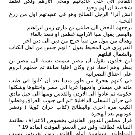
التقادم اتى على عادياتهم ومحى اثارهم ولكن نعتقد
شخصية ان لهم وجود ....
انش آثرا* الرجل الصالح وهو في عقيدتهم اول من زرع
النخلة .
يرجعهم البعض الى صابئي بن مارى زمن ابراهيم
والبعض يقول صبا الارامية غطس او تعمد بالماء
وهناك من يبول من صبأ خرج من دين الى دين اخر
الفيروزي في المحيط يقول * انهم جنس من اهل الكتاب
والشمال قبلتهم
ابن خلدون يقول ان مصر سميت نسبة الى مصر بن
يبطر وهم احفاد نوح وكان اهلها صابئة ثم حملهم الروم
على اعتناق النصرانية
في كتبهم هجرة من طور ميديا بعد ان كانوا في طيب
ماثه في ميسان واتجهوا غربا الى مصر واحتلوها وشكلوا
حكومة ثم عادوا الى الاردن والقدس ومنها الى جبل مادي
في حران السفلى الداخلية *ثم الى جنوب العراق وقطنوا
الكيب مرة اخرى والبطائح (كتاب حران كويثا ) وتعتبر
عودتهم بعد الهجرة .
قرار مجلس التدوين القانوني بخصوص الاعتراف بطائفة
الصابئة كطائفة وفق نص الدستو الموقت المادة 19 *
المواطنون سواسية امام القانون دون تفريقى بسبب