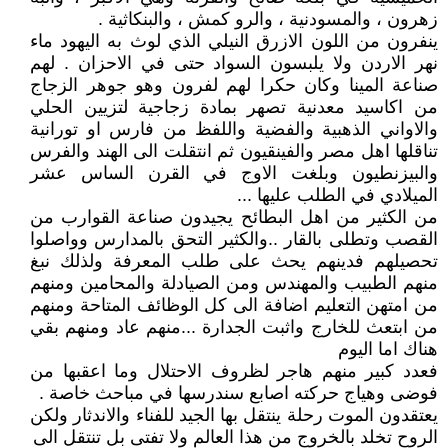
زهرون ، والمسودنية ، والرو كمش ، والبنكاثية .
ينفرون من اللون الازرق النيلي الذي لوث به اليهود ماء
نهر الاردن ولا يلبسون السواد حتى في الاحزان . لهم
صناعة المينا وكان حكرا لهم لفرون وهو جوهر الزجاج
من اكاسيد معدنية تصهر بمادة زجاجية لتزيين الحلي
والاواني الذهبية والفضية واللفظ من فارس او تورانية
تناقلها اهل مصر والفينقيون ثم انتقلت الى الهند والفرس
والبيزنطيون وبلغت الاوج في القرن الساس عشر
الميلادي في الطلب عليها ...
من الكثير من اهل البطائح يجيدون صناعة القوارب من
القصب وتطلى بالقار ..والكثير التحق بالمدارس وواصلوا
تحصيلهم فدينهم يحث على طلب المعرفة ولذلك نبغ
منهم الطبيب والمهندس ومن الصيادلة والمحامين ومنهم
من امتهن التعليم اضافة الى كل الوظائف المتاحة ومنهم
من ابتعث للخارج واثبت الجدارة ...منهم عاد ومنهم بقي
هناك اما اليوم
فعدد كبير منهم هاجر لظروف الاحتلال وما اعقبها من
فوضى وهياج حركته اصابع سندرسها في مباحث خاصة .
يعتقدون الموت رحلة ينتقل بها الجيد للفناء والاندثار ولكن
الروح تخلد بالخروج من هذا العالم ولا تفتى بل تنتقل الى