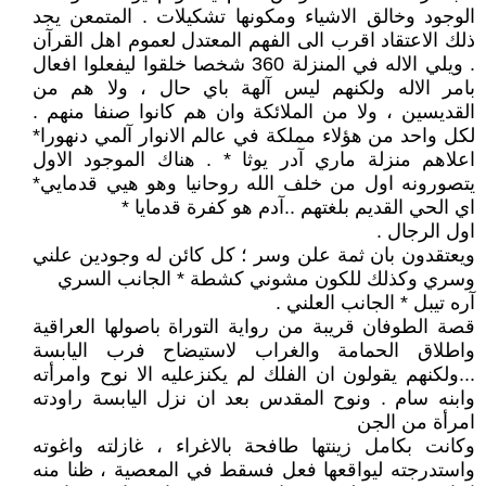
الوجود وخالق الاشياء ومكونها تشكيلات . المتمعن يجد
ذلك الاعتقاد اقرب الى الفهم المعتدل لعموم اهل القرآن
. ويلي الاله في المنزلة 360 شخصا خلقوا ليفعلوا افعال
بامر الاله ولكنهم ليس آلهة باي حال ، ولا هم من
القديسين ، ولا من الملائكة وان هم كانوا صنفا منهم .
لكل واحد من هؤلاء مملكة في عالم الانوار آلمي دنهورا*
اعلاهم منزلة ماري آدر يوثا * . هناك الموجود الاول
يتصورونه اول من خلف الله روحانيا وهو هيي قدمايي*
اي الحي القديم بلغتهم ..آدم هو كفرة قدمايا *
اول الرجال .
ويعتقدون بان ثمة علن وسر ؛ كل كائن له وجودين علني
وسري وكذلك للكون مشوني كشطة * الجانب السري
آره تيبل * الجانب العلني .
قصة الطوفان قريبة من رواية التوراة باصولها العراقية
واطلاق الحمامة والغراب لاستيضاح فرب اليابسة
...ولكنهم يقولون ان الفلك لم يكنزعليه الا نوح وامرأته
وابنه سام . ونوح المقدس بعد ان نزل اليابسة راودته
امرأة من الجن
وكانت بكامل زينتها طافحة بالاغراء ، غازلته واغوته
واستدرجته ليواقعها فعل فسقط في المعصية ، ظنا منه