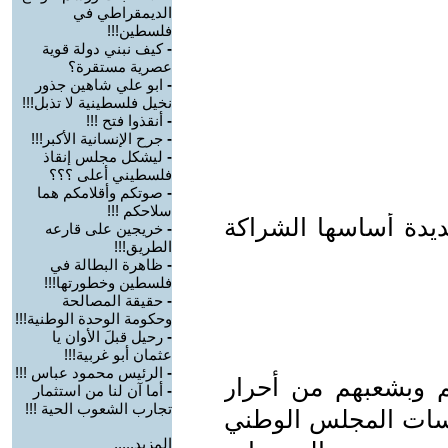
الديمقراطي في
فلسطين!!!
-
كيف نبني دولة قوية
عصرية مستقرة؟
-
ابو علي شاهين جذور
نخيل فلسطينية لا تذبل!!!
-
أنقذوا فتح !!!
-
جرح الإنسانية الأكبر!!!
-
ليشكل مجلس إنقاذ
فلسطيني أعلى ؟؟؟
-
صوتكم وأقلامكم هما
سلاحكم !!!
دة أساسها الشراكة
-
خريجين على قارعه
الطريق!!!
-
ظاهرة البطالة في
فلسطين وخطورتها!!!
-
حقيقة المصالحة
وحكومة الوحدة الوطنية!!!
-
رحيل قبلَ الأوان يا
عثمان أبو غربية!!!
-
الرئيس محمود عباس !!!
هم وبشعبهم من أحرار
-
أما آن لنا من استثمار
تجارب الشعوب الحية !!!
سات المجلس الوطني
المزيد.....