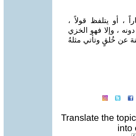
ً ، أو يتلفظ قولاً ،
دونه ، وإلا فهو الخزي
هَ عن خُلقٍ وتأتي مثلهُ
Translate the topic
into