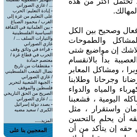
ا تحتمل أكثر من هذه
... / غازي الصوراني
لمهالك.
-
إبادة التعليم: الحرب
على التعليم من غزة إلى
الغرب / محمود الصباغ
-
بين العلمانية في الثقافة
ال وصحيح بين الكل
السياسية الفلسطينية
والتيارات السلف ... /
لمشاكل والطموحات
غازي الصوراني
 ولاشك إن مواضيع شتى
-
قراءة في وثائق وقف
الحرب في قطاع غزة /
عصيبة بدأ بالانقسام
معتصم حمادة
-
مقتطفات من تاريخ
را ، ومشاكل المعابر
نضال الشعب الفلسطيني
/ غازي الصوراني
انا وجرحانا وطلابنا
-
الجبهة الشعبية لتحرير
باء والمياه والدواء
فلسطين والموقف
الصريح من الحق التاريخي
كله اليومية ، فشعبنا
... / غازي الصوراني
-
بصدد دولة إسرائيل
ان واستقرار ، مثل
الكبرى / سعيد مضيه
ه أن يحلم بالتحسن
المزيد.....
ن حقه إن يتأكد من أن
المعجبين بنا على