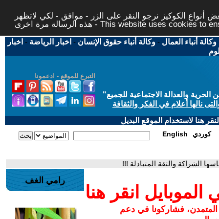
 أنواع الكوكيز نرجو النقر على الزر - موافق - لكي لاتظهر
This website uses cookies to ensure you ge
وكالة أنباء العمال
-
وكالة أنباء حقوق الإنسان
-
اخبار الرياضة
-
اخبار
لوم
التبرع للموقع - ادعمونا
حرية والعدالة الاجتماعية للجميع
"
تى نالها أعلام في الفكر والثقافة
قر هنا لاستخدام الموقع البديل
كوردي
English
 الشراكة والثقة المتبادلة !!!
رامي الغف
لموبايل انقر هنا
 المتمدن، فشاركونا في دعم