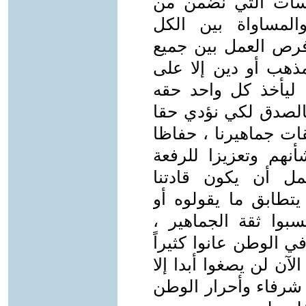
سات التي نضمن من
والمساواة بين الكل
فرص العمل بين جميع
ذهب أو دين إلا على
 ليأخذ كل واحد حقه
بالصدق لكي نؤدي حقا
ات جماهيرنا ، حفاظا
نهم وتعزيزا للرفعة
مل أن يكون قادتنا
تطابق ما يقولوه أو
بوا ثقة الجماهير ،
 الوطن عانوا كثيراً
لآن لن يصغوا أبدا إلا
رفاء وأحرار الوطن