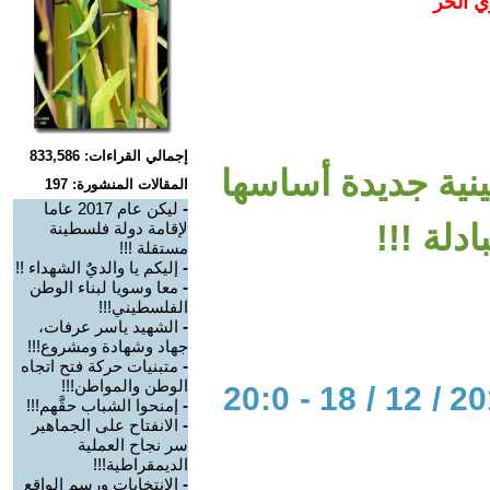
ي الحر
إجمالي القراءات: 833,586
ة جديدة أساسها
المقالات المنشورة: 197
-
ليكن عام 2017 عاما
ادلة !!!
لإقامة دولة فلسطينة
مستقلة !!!
-
إليكم يا والديٌ الشهداء !!
-
معا وسويا لبناء الوطن
الفلسطيني!!!
-
الشهيد ياسر عرفات،
جهاد وشهادة ومشروع!!!
-
متبنيات حركة فتح اتجاه
الوطن والمواطن!!!
الحوار المتمدن-العدد: 5375 - 2016 / 12 / 18 - 20:0
-
إمنحوا الشباب حقَّهم!!!
-
الانفتاح على الجماهير
سر نجاح العملية
الديمقراطية!!!
-
الانتخابات ورسم الواقع