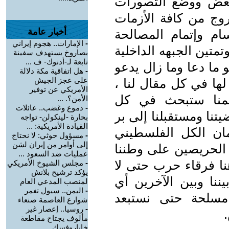
بعض ووضع التصورات
خروج من كافة الأزمات
أخبار عامة
سام وإتمام المصالحة
-
الإمارات.. هجوم إيراني
متين الجبهه الداخلية
بصاروخ يستهدف سفينة
تابعة لـ-أدنوك- ف ...
 ما دعا وما زال يدعو
-
هل اتفاقية مكة دلالة
على عجز الجيش
ها في كل مقال لنا ،
الأمريكي عن توفير
منا ستبحث في كل
الأمن؟. ...
-
دموع وغضب.. عائلات
تنا ومستقبلنا إلى بر
بحارة -لينكولن- تواجه
القيادة الأمريكية: ...
ان الكل الفلسطيني
-
مسؤول حوثي: لا نحتاج
إلى أوامر من إيران لشن
الحريصين على وطننا
عمليات ضد السعود ...
نا فرقاء حرب حتى لا
-
مجلس الشيوخ الأمريكي
يؤكد ترشيح بلانش
ننا وبين الآخرين أي
لمنصب المدعي العام
-
اليمن.. سيول تغمر
 مسلحة حتى نستبعد
شوارع العاصمة صنعاء
-
روسيا.. إعصار غير
مألوف يجتاح مقاطعة
خاباروفسك