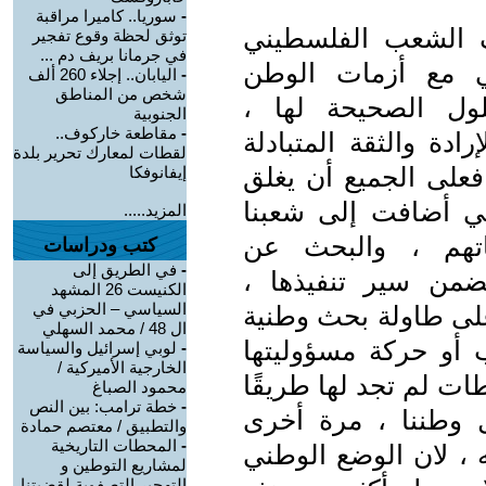
-
سوريا.. كاميرا مراقبة
ف الشعب الفلسطيني
توثق لحظة وقوع تفجير
في جرمانا بريف دم ...
طي مع أزمات الوطن
-
اليابان.. إجلاء 260 ألف
شخص من المناطق
لول الصحيحة لها ،
الجنوبية
-
مقاطعة خاركوف..
دة والثقة المتبادلة
لقطات لمعارك تحرير بلدة
فعلى الجميع أن يغلق
إيفانوفكا
تي أضافت إلى شعبنا
المزيد.....
ماتهم ، والبحث عن
كتب ودراسات
-
في الطريق إلى
ضمن سير تنفيذها ،
الكنيست 26 المشهد
السياسي – الحزبي في
على طاولة بحث وطنية
ال 48 / محمد السهلي
أو حركة مسؤوليتها
-
لوبي إسرائيل والسياسة
الخارجية الأميركية /
ات لم تجد لها طريقًا
محمود الصباغ
-
خطة ترامب: بين النص
 وطننا ، مرة أخرى
والتطبيق / معتصم حمادة
-
المحطات التاريخية
 ، لان الوضع الوطني
لمشاريع التوطين و
التهجير التصفوية لقضيتنا