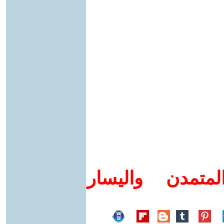
متمدن واليسار