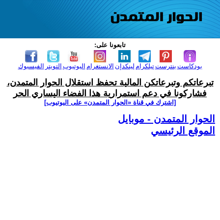
تابعونا على:
بودكاست
بنترست
تيلكرام
لينكدإن
الانستغرام
اليوتيوب
التويتر
الفيسبوك
تبرعاتكم وتبرعاتكن المالية تحفظ استقلال الحوار المتمدن،
فشاركونا في دعم استمرارية هذا الفضاء اليساري الحر
[اشترك في قناة ‫«الحوار المتمدن» على اليوتيوب]
الحوار المتمدن - موبايل
الموقع الرئيسي