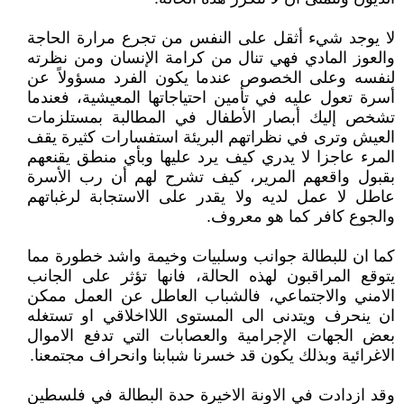
لا يوجد شيء أثقل على النفس من تجرع مرارة الحاجة
والعوز المادي فهي تنال من كرامة الإنسان ومن نظرته
لنفسه وعلى الخصوص عندما يكون الفرد مسؤولاً عن
أسرة تعول عليه في تأمين احتياجاتها المعيشية، فعندما
تشخص إليك أبصار الأطفال في المطالبة بمستلزمات
العيش وترى في نظراتهم البريئة استفسارات كثيرة يقف
المرء عاجزا لا يدري كيف يرد عليها وبأي منطق يقنعهم
بقبول واقعهم المرير، كيف تشرح لهم أن رب الأسرة
عاطل لا عمل لديه ولا يقدر على الاستجابة لرغباتهم
والجوع كافر كما هو معروف.
كما ان للبطالة جوانب وسلبيات وخيمة واشد خطورة مما
يتوقع المراقبون لهذه الحالة، فانها تؤثر على الجانب
الامني والاجتماعي، فالشباب العاطل عن العمل ممكن
ان ينحرف ويتدنى الى المستوى اللااخلاقي او تستغله
بعض الجهات الإجرامية والعصابات التي تدفع الاموال
الاغرائية وبذلك يكون قد خسرنا شبابنا وانحراف مجتمعنا.
وقد ازدادت في الاونة الاخيرة حدة البطالة في فلسطين