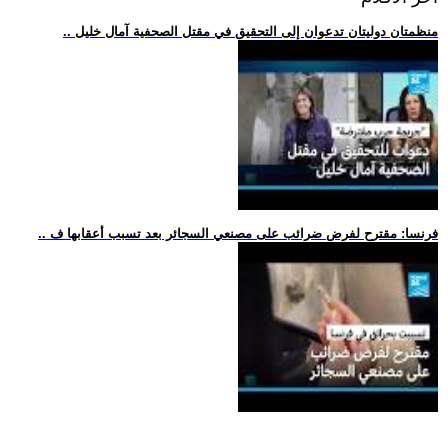
.. منظمتان دوليتان تدعوان إلى التحقيق في مقتل الصحفية آمال خليل
.. فرنسا: مقترح لفرض ضرائب على مصنعي السجائر بعد تسبب أعقابها ف