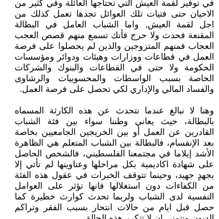
في توفير لقمة العيش التي تحتاجها العائلة وفي كثير من
الاحيان حتى فتيات تلك العوائل تجدها تعمل كذلك من
اجل لقمة العيش, واما الشباب العامل في البطالة
المقنعة فحدث ولا حرج فأنك تسمع منهم قصص العجب
العجاب فمنهم المتزوجين والذين لم يحصلوا على فرصة
العمل في قطاعات ووزارات وهيئات ودوائر ومؤسسات
الحكومة ولا حتى في القطاعات والبنوك والشركات
الخاصة بسبب الواسطات والمحسوبيات والرشاوى
والفساد المالي والإداري لكي تحصل على فرصة العمل.
وهنا لا نبالغ عندما نتحدث عن هذه الكارثة المسماه
بالبطالة، حيث يعاني وطننا سواء بين فئة الشباب
القادرين عن العمل أو بين الخريجين الجامعيين بخاصة
بعد الإنقسام، فالبطالة بين الشباب المتعلم هي الظاهرة
الأشد إيلاما في مجتمعنا الفلسطيني، فالشخص الحاصل
على شهادة اكاديمية بكل مراحلها وعناوينها لم تأتي إلا
بجهدٍ جهيد، وحينما تتوقف الخبرات في عقول هذه الفئة
من الكفاءات دون استغلالها فانها تؤثر على العوامل
النفسية لدى الشباب ولربما تحدث كوارث خطيرة كما
حصل قبل ايام من حالات انتحار بسبب الفقر وتراكم
الديون ونتمنى ان لا تتكرر هذه الحالة.