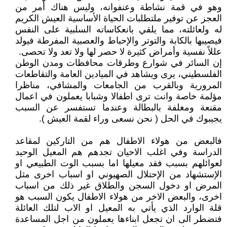
وهو في قمة نشاطة وعنفوانه، وليس هناك أمر من
العجز عن توفير ملتطلبات الحياة الأساسية العيش الكريم
له ولعائلته، مما يلقي بانعكاساته السلبية على النفس
فيصيبها بالكابة والتوتر والإحباط والعصبية المفرطة فيولد
عللاً نفسية وأمراض كثيرة لا حصر لها ولا تعد ولا تحصى.
إن السائر في شوارع وطرقات محافظات ومدن الوطن
الفلسطيني، يرى ويشاهد في الميادين العامة والتقاطعات
المرورية وبالقرب من الجامعات والمشافي، مناظرا
مؤلمة خاصة وانت ترى اطفالا وشبابا يعملون في اعمال
مقنعة ومغلفة بالبطالة وعندما تستفسر عن السبب
يجيبوك في الحل ( نحن نسعى وراء لقمة العيش ).
فالبعض من هولاء الاطفال هم من التاركين لمقاعد
الدراسة وفي اغلب الاحيان تجدهم هم المعيل الوحيد
لعوائلهم بسبب فقد معيلها اما بسبب الوت الطبيعي او
الإستشهاد من الإحتلال الصهيوني او اسباب اخرى مثل
المرض او دخول السجن والطلاق غير ذلك من اسباب
اخرى، والبعض الاخر من هولاء الاطفال يكون السبب هو
قلة الوارد الذي يأتي به المعيل او الاب لتلك العائلة
فتضطر الى ان تجعل ابناءها يعملون من اجل المساعدة