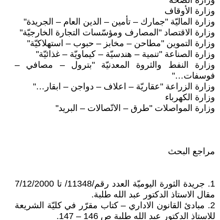
وزارة الصحّة
وزارة الأوقاف
وزارة الماليّة "جمارك – تأمين – الدين العام – الجريدة"
وزارة الاقتصاد "المصارف ومؤسّسات التجارة الخارجيّة"
وزارة التموين "مطاحن – مخابز – حبوب – استهلاكيّة"
وزارة الصناعة "تنمية – هندسيّة – كيماويّة – غذائيّة"
وزارة النفط والثروة المعدنيّة "بترول – مصافي –
فوسفات…"
وزارة الزراعة "عقاريّة – اعلاف – دواجن – ابقار…"
وزارة الكهرباء
وزارة المواصلات "طرق – الاتّصالات – البريد"
مراجع البحث
1. جريدة الثورة اليوميّة العدد رقم/11348/ تا 7/12/2000
مقال الاستاذ الدكتور عبد الله طلبة.
2. مبادئ القانون الاداري – كتاب مقرّر في كليّة الشريعة
للاستاذ الدكتور عبد الله طلبة ص 146 – 147.