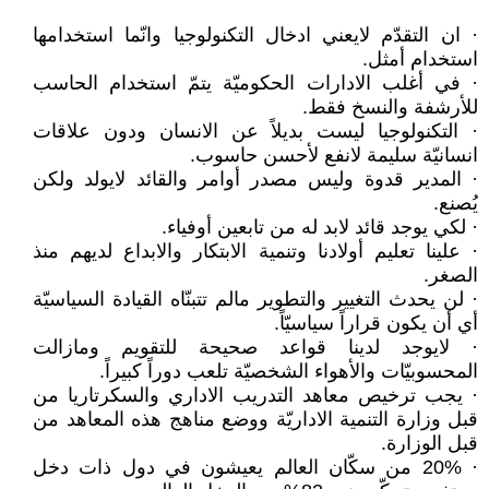
· ان التقدّم لايعني ادخال التكنولوجيا وانّما استخدامها
استخدام أمثل.
· في أغلب الادارات الحكوميّة يتمّ استخدام الحاسب
للأرشفة والنسخ فقط.
· التكنولوجيا ليست بديلاً عن الانسان ودون علاقات
انسانيّة سليمة لانفع لأحسن حاسوب.
· المدير قدوة وليس مصدر أوامر والقائد لايولد ولكن
يُصنع.
· لكي يوجد قائد لابد له من تابعين أوفياء.
· علينا تعليم أولادنا وتنمية الابتكار والابداع لديهم منذ
الصغر.
· لن يحدث التغيير والتطوير مالم تتبنّاه القيادة السياسيّة
أي أن يكون قراراً سياسيّاً.
· لايوجد لدينا قواعد صحيحة للتقويم ومازالت
المحسوبيّات والأهواء الشخصيّة تلعب دوراً كبيراً.
· يجب ترخيص معاهد التدريب الاداري والسكرتاريا من
قبل وزارة التنمية الاداريّة ووضع مناهج هذه المعاهد من
قبل الوزارة.
· 20% من سكّان العالم يعيشون في دول ذات دخل