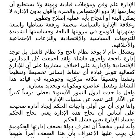
الإدارة علم وفن ومؤهلات قيادية ومهنة ولا يستطيع أن
يمارسها إلا ذوو الإختصاص والخبرة وأقول بدون الإدارة لا
يمكن البدء أو النجاح بأية عملية إصلاح وتطوير
وعلاقة الإدارة بالسياسة محتمة ورقعة نشاطها واسعة
وشهرتها الأوسع في مرونتها البالغة وحساسيتها الشديدة
للتوجهات السياسية والإقتصادية والنزعات الإجتماعية
والأخلاقية.
وبشكل عام لا يوجد نظام ناجح ولا نظام فاشل بل توجد
إدارة ناجحة وأخرى فاشلة ولقد أجمعت كل المدارس
الإقتصادية والإدارية على اختلاف مشاربها على أن للإدارة
كفعالية تتولى قيادة أي نشاط إنساني تخطيطاً وتنظيماً
وتنفيذاً وتنسيقاً مكانة مركزية وجوهرية في قيادة هذا
النشاط وتفعيل عناصره ومكوناته وتحديد مساره.
ولعل ما حدث لدول النمور الآسيوية يعطي درساً كبيراً
عن الآثار التي تنجم عن سلبيات الإدارة.
وإننا نرى أن من أولى واجبات الحكم إيجاد أدارة صحيحة
على أساس أن نجاح هذه الإدارة يعني نجاح الحكم
وفساد الإدارة يعني فشل الحكم.
وأنه ليس مخجلاً أن تعترف دولة بضعف إدارتها الحكومية
بل يجب عليها الإعتراف بأن هذا الضعف أمراً طبيعياً