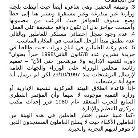
في الجامعات"
3. وظيفة التحفيز: وهي شاغرة أيضاً حيث أنيطت بلجنة
وزارية غير متفرغة وغير مستقرة ونشير هنا إلى خطأ
وضع سقوف للحوافز حيث أفرغت من مضمونها
وأصبحت حواجز بدل ان تكون دوافع مشجعة على العمل
4. عدم وجود سجل إحصائي مسلكي للعاملين وبالتالي
عدم تطبيق مبدأ الرجل المناسب في المكان المناسب.
5. عدم رغبة العاملين في اتباع دورات حيث طالعنا في
جريدة تشرين عدد 8/كانون الثاني/1998 خبراً بعنوان"
دورة للتنمية الإدارية ولا مرشحين حتى الآن" – تعميم
رئاسة مجلس الوزراء على الوزراء والجهات العامة
لإرسال الترشيحات منذ 29/10/1997 لكن لم ترسل أية
جهة أية ترشيحات.
-إذاً قاعدة انطلاق الهيئة المركزية للتنمية الإدارية أو
وزارة التنمية موجودة لا سيما وأن المؤتمر القطري
السابع للحزب المنعقد عام 1980 قرر إحداث مكتب
مركزي للتنظيم والإدارة.
-كما علينا حسن اختيار العاملين في هذه الهيئة من
العاملين الأكفاء حيث لا يصلح العاملون المستجدون الذين
لا تتوفر لديهم التجربة والخبرة.