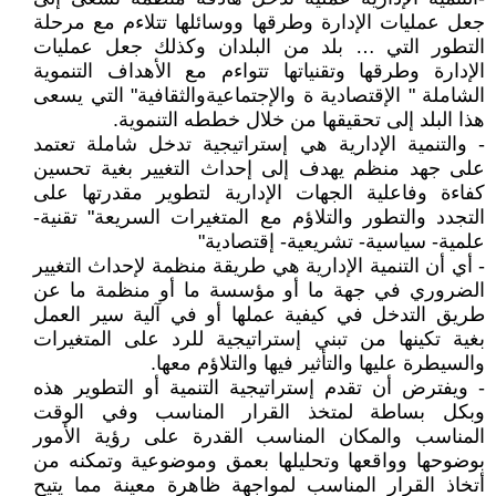
جعل عمليات الإدارة وطرقها ووسائلها تتلاءم مع مرحلة
التطور التي … بلد من البلدان وكذلك جعل عمليات
الإدارة وطرقها وتقنياتها تتواءم مع الأهداف التنموية
الشاملة " الإقتصادية ة والإجتماعيةوالثقافية" التي يسعى
هذا البلد إلى تحقيقها من خلال خططه التنموية.
- والتنمية الإدارية هي إستراتيجية تدخل شاملة تعتمد
على جهد منظم يهدف إلى إحداث التغيير بغية تحسين
كفاءة وفاعلية الجهات الإدارية لتطوير مقدرتها على
التجدد والتطور والتلاؤم مع المتغيرات السريعة" تقنية-
علمية- سياسية- تشريعية- إقتصادية"
- أي أن التنمية الإدارية هي طريقة منظمة لإحداث التغيير
الضروري في جهة ما أو مؤسسة ما أو منظمة ما عن
طريق التدخل في كيفية عملها أو في آلية سير العمل
بغية تكينها من تبني إستراتيجية للرد على المتغيرات
والسيطرة عليها والتأثير فيها والتلاؤم معها.
- ويفترض أن تقدم إستراتيجية التنمية أو التطوير هذه
وبكل بساطة لمتخذ القرار المناسب وفي الوقت
المناسب والمكان المناسب القدرة على رؤية الأمور
بوضوحها وواقعها وتحليلها بعمق وموضوعية وتمكنه من
أتخاذ القرار المناسب لمواجهة ظاهرة معينة مما يتيح