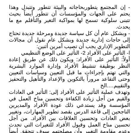
- إن المجتمع يتطوربحاجاته والبيئة تتطور وتتبدل وهذا
يحتم على الجهات والمؤسسات أن تتطور أيضاً بحيث
تتبنى سلوكية تسمح لها بمواكبة التغير والتأقلم مع ما
يحدث.
- وبشكل عام أن كل سياسة جديدة ومرحلة جديدة تحتاج
إلى حاجات إدارية جديدة وبشكل عام نقول أن مجالات
التطوير الإداري يجب أن تصيب أمرين أثنين:
ا- التأثير على الأفراد 2- التأثير على الوضع التنظيمي
أولاً: التأثير على الأفراد: ويكون ذلك عن طريق إعادة
النظر بوظيفة تنشيط الأفراد وإدارة الموارد البشرية
والتي تهتم بإجراءات ما قبل التعيين وسياسات التعيين
وحتى التقاعد مروراً بالتكوين والإعداد والتأهيل والتحفيز
والتقييم….الخ
وتهدف عملية التأثير على الأفراد إلى: التأثير في العادات
والقيم من أجل زيادة الكفاءة وتحسين مناخ العمل في
المؤسسة وقد يستدعي ذلك عودة الأفراد والمديرين
الناجحين إلى قاعة الدرس بقصد تطوير المهارات، وتغيير
بعض العادات وتحسين العلاقات بين الأفراد. من أجل
تحسين مناخ العمل وقبول الأفراد للتغيرات التي تحدث
وعدم مقاومة التغيير وأن مصلحتهم سوف تتحقق أيضاً