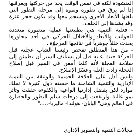
المنشودة لكنه في نفس الوقت يحد من حركتها ويعرقلها
إذا لم يرقَ في تطوره ونموه إلى مرحلة التطور التي
بلغتها الأبعاد الأخرى وينسجم معها وقد يكون حجر عثرة
وقد يشدها إلى الخلف.
- فعلية التنمية هي بطبيعتها عملية متطورة متعددة
الجوانب والأبعاد والأختلال الحركي في أحد محاورها
يحدث خللاً جوهرياً في نتائجها المرجوّة .
- من هذا المنطلق تفحص رئيسنا الشاب عجلته قبل
الحركة حيث عليه قبل أن يستأنف السير أن يطمئن إلى
سلامة العجلة لأنه كلما أمعن في السير قبل إصلاح
العجلة زادت العلة وعسّرُ الإصلاح.
وليس أدل على العلاقة الحميمة والوثيقة بين التنمية
الإدارية والتنمية الشاملة ما حققته دول كثيرة لا تملك
موارد لكن بفضل إدارتها الواعية والكفوءة حققت وتائر
نمو عالية وارتفعت إلى درجات سلم التطور والحضارة
في العالم وهي" اليابان- هولندا- ماليزيا-….."
مجالات التنمية والتطوير الإداري