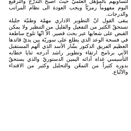
لتساويهم بالمؤهّل العلميّ حيث أصبح التدرّج والترفيع
اليوم مفهوماً رمزيّاً ويجب العودة الى نظام المراتب
والدرجات.
يبقى القول انّ التطوير الاداري مهمّة وطنيّة جليلة
تستحقّ الكثير من التفعيل والقليل من التنظير ولا يمكن
القبض على شعابها عبر بحث قصير. الاّ انّها تلوح ساطعة
في فسحة الوعد الذي يطلع على سوريّة بين يديّ قائدها
العظيم الفريق الدكتور بشّار الأسد الذي ألهم المستقبل
الآتي برنامج ارتقاء وتطوير راشد أدرجه ثنايا خطابه
التأسيسي غداة أدائه اليمين الدستوريّ والذي يستحقّ
بدوره كثيراً من التمعّن والتحليل وكثير من الاقتداء
والاتّباع.