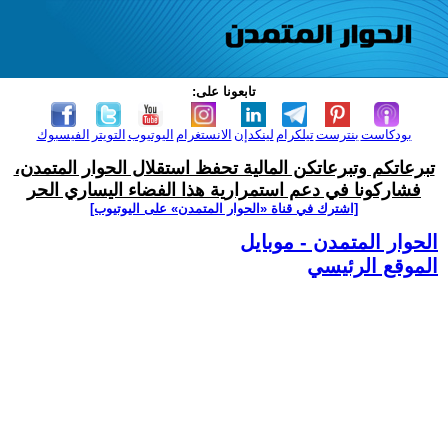
تابعونا على:
بودكاست
بنترست
تيلكرام
لينكدإن
الانستغرام
اليوتيوب
التويتر
الفيسبوك
تبرعاتكم وتبرعاتكن المالية تحفظ استقلال الحوار المتمدن،
فشاركونا في دعم استمرارية هذا الفضاء اليساري الحر
[اشترك في قناة ‫«الحوار المتمدن» على اليوتيوب]
الحوار المتمدن - موبايل
الموقع الرئيسي