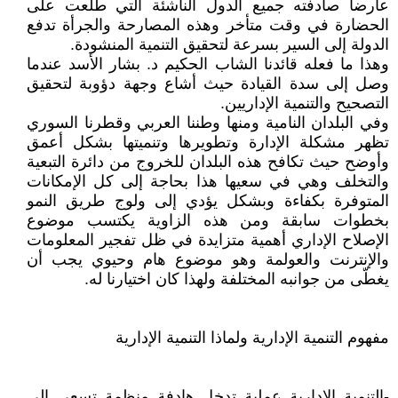
عارضاً صادفته جميع الدول الناشئة التي طلعت على
الحضارة في وقت متأخر وهذه المصارحة والجرأة تدفع
الدولة إلى السير بسرعة لتحقيق التنمية المنشودة.
وهذا ما فعله قائدنا الشاب الحكيم د. بشار الأسد عندما
وصل إلى سدة القيادة حيث أشاع وجهة دؤوبة لتحقيق
التصحيح والتنمية الإداريين.
وفي البلدان النامية ومنها وطننا العربي وقطرنا السوري
تظهر مشكلة الإدارة وتطويرها وتنميتها بشكل أعمق
وأوضح حيث تكافح هذه البلدان للخروج من دائرة التبعية
والتخلف وهي في سعيها هذا بحاجة إلى كل الإمكانات
المتوفرة بكفاءة وبشكل يؤدي إلى ولوج طريق النمو
بخطوات سابقة ومن هذه الزاوية يكتسب موضوع
الإصلاح الإداري أهمية متزايدة في ظل تفجير المعلومات
والإنترنت والعولمة وهو موضوع هام وحيوي يجب أن
يغطّى من جوانبه المختلفة ولهذا كان اختيارنا له.
مفهوم التنمية الإدارية ولماذا التنمية الإدارية
-التنمية الإدارية عملية تدخل هادفة منظمة تسعى إلى