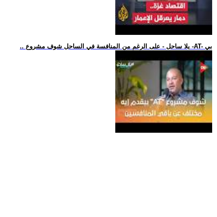
.. يلا ساحل - على الرغم من المنافسة في الساحل شوف مشروع -AT- بي