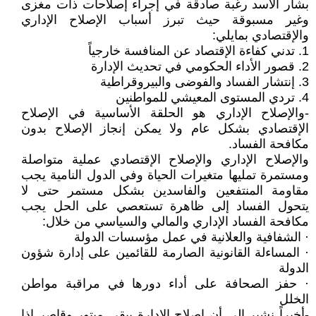
بشار الأسد رغبة صادقة في إجراء إصلاحات ذات مغزى
وغير مسبوقة حيث تبرز أسباب الإصلاح الإداري
والإقتصادي بمايلي:
1. تدني كفاءة الإقتصاد عن المنافسة خارجياً
2. قصور الأداء الحكومي في تحديث الإدارة
3. إنتشار الفساد والفوضى والبيروقراطية
4. تردي المستوى المعيشي للمواطنين
-والإصلاح الإداري هو الحلقة الأساسية في الإصلاح
الإقتصادي بشكل عام ولا يمكن إنجاز الإصلاح بدون
مكافحة الفساد.
والإصلاح الإداري والإصلاح الإقتصادي عملية متواصلة
ومستمرة تمليها متغيرات الحياة وفي الدول النامية يجب
مقاومة المنتفعين والفاسدين بشكل مستمر حتى لا
يتحول الفساد إلى ظاهرة تستعصي على الحل يجب
مكافحة الفساد الإداري والمالي والسياسي من خلال:
· الشفافية والعلانية في عمل مؤسسات الدولة
· المساءلة القانونية الصارمة للقائمين على إدارة شؤون
الدولة
· حفز الصحافة على أداء دورها في مراقبة مواطن
الخلل
-أخيراً نشير إلى أن إصلاح الإدارة يبقى مبتور وقاصر إذا