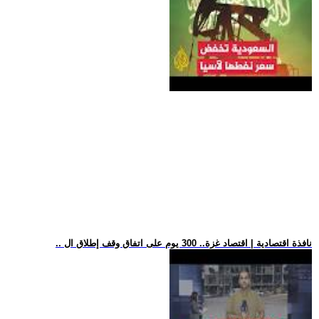
.. نافذة اقتصادية | اقتصاد غزة.. 300 يوم على اتفاق وقف إطلاق ال