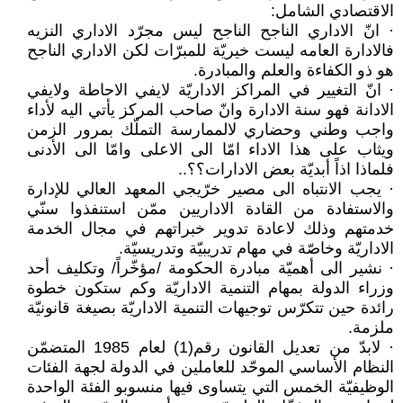
الاقتصادي الشامل:
· انّ الاداري الناجح الناجح ليس مجرّد الاداري النزيه
فالادارة العامه ليست خيريّة للمبرّات لكن الاداري الناجح
هو ذو الكفاءة والعلم والمبادرة.
· انّ التغيير في المراكز الاداريّة لايفي الاحاطة ولايفي
الادانة فهو سنة الادارة وانّ صاحب المركز يأتي اليه لأداء
واجب وطني وحضاري لالممارسة التملّك بمرور الزمن
ويثاب على هذا الاداء امّا الى الاعلى وامّا الى الأدنى
فلماذا اذاً أبديّة بعض الادارات؟؟..
· يجب الانتباه الى مصير خرّيجي المعهد العالي للإدارة
والاستفادة من القادة الاداريين ممّن استنفذوا سنّي
خدمتهم وذلك لاعادة تدوير خبراتهم في مجال الخدمة
الاداريّة وخاصّة في مهام تدريبيّة وتدريسيّة.
· نشير الى أهميّة مبادرة الحكومة /مؤخّراً/ وتكليف أحد
وزراء الدولة بمهام التنمية الاداريّة وكم ستكون خطوة
رائدة حين تتكرّس توجيهات التنمية الاداريّة بصيغة قانونيّة
ملزمة.
· لابدّ من تعديل القانون رقم(1) لعام 1985 المتضمّن
النظام الأساسي الموحّد للعاملين في الدولة لجهة الفئات
الوظيفيّة الخمس التي يتساوى فيها منسوبو الفئة الواحدة