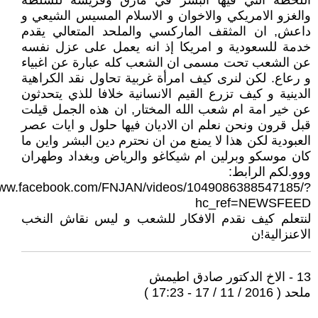
اللحظة التي فيها البشر في مأزق وفريسة للسلطة
والغزو الامريكي والاخوان و الاسلام المسيس الشيعي و
داعش, ان المثقف الماركسي والملحد المتعالي يقدم
خدمة للسعودية و امريكا إذ انه يعمل على عزل نفسه
عن الشعب تحت مسمى ان الشعب كله عبارة عن اغبياء
و رعاع. لكن لنرى كيف امرأة غربية تحاول نقد الكراهية
الدينية و كيف تزرع القيم الانسانية خلافا للذي يتحدثون
عن خير امة ام شعب الله المختار, ان هذه الجمل قيلت
قبل قرون ونحن نعلم ان الاديان فيها حلول و ايات عصر
العبودية لكن هذا لا يمنع من ان نحترم دين البشر واين ما
كان موسكو وبرلين ام شيكاغو والرياض وبغداد وطهران
ووو.لكم الرابط:
/www.facebook.com/FNJAN/videos/1049086388547185/?
hc_ref=NEWSFEED
لنتعلم كيف نقدم الافكار للشعب و ليس نقاش النخب
الاعنزالية!ن
13 - الاخ الدكتور صادق اطيمش
ملحد ( 2016 / 11 / 17 - 17:23 )