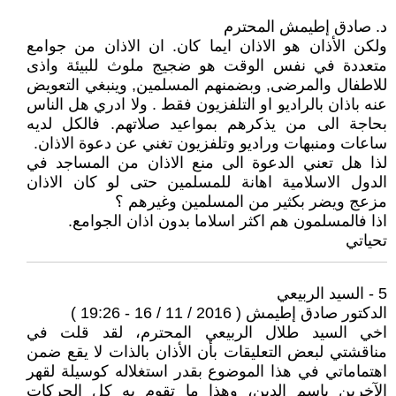
د. صادق إطيمش المحترم
ولكن الأذان هو الاذان ايما كان. ان الاذان من جوامع
متعددة في نفس الوقت هو ضجيج ملوث للبيئة واذى
للاطفال والمرضى, وبضمنهم المسلمين, وينبغي التعويض
عنه باذان بالراديو او التلفزيون فقط . ولا ادري هل الناس
بحاجة الى من يذكرهم بمواعيد صلاتهم. فالكل لديه
ساعات ومنبهات وراديو وتلفزيون تغني عن دعوة الاذان.
لذا هل تعني الدعوة الى منع الاذان من المساجد في
الدول الاسلامية اهانة للمسلمين حتى لو كان الاذان
مزعج ويضر بكثير من المسلمين وغيرهم ؟
اذا فالمسلمون هم اكثر اسلاما بدون اذان الجوامع.
تحياتي
5 - السيد الربيعي
الدكتور صادق إطيمش ( 2016 / 11 / 16 - 19:26 )
اخي السيد طلال الربيعي المحترم، لقد قلت في
مناقشتي لبعض التعليقات بأن الأذان بالذات لا يقع ضمن
اهتماماتي في هذا الموضوع بقدر استغلاله كوسيلة لقهر
الآخرين باسم الدين، وهذا ما تقوم به كل الحركات