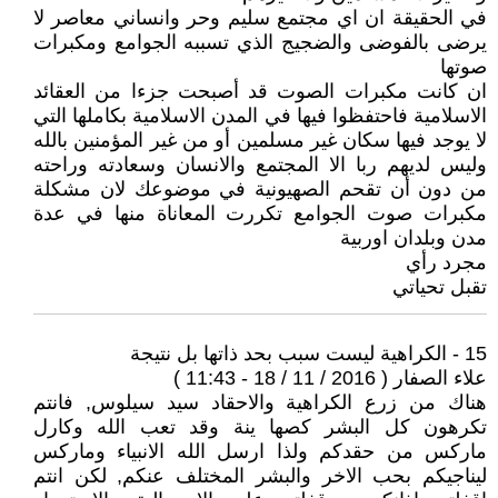
في الحقيقة ان اي مجتمع سليم وحر وانساني معاصر لا
يرضى بالفوضى والضجيج الذي تسببه الجوامع ومكبرات
صوتها
ان كانت مكبرات الصوت قد أصبحت جزءا من العقائد
الاسلامية فاحتفظوا فيها في المدن الاسلامية بكاملها التي
لا يوجد فيها سكان غير مسلمين أو من غير المؤمنين بالله
وليس لديهم ربا الا المجتمع والانسان وسعادته وراحته
من دون أن تقحم الصهيونية في موضوعك لان مشكلة
مكبرات صوت الجوامع تكررت المعاناة منها في عدة
مدن وبلدان اوربية
مجرد رأي
تقبل تحياتي
15 - الكراهية ليست سبب بحد ذاتها بل نتيجة
علاء الصفار ( 2016 / 11 / 18 - 11:43 )
هناك من زرع الكراهية والاحقاد سيد سيلوس, فانتم
تكرهون كل البشر كصها ينة وقد تعب الله وكارل
ماركس من حقدكم ولذا ارسل الله الانبياء وماركس
ليناجيكم بحب الاخر والبشر المختلف عنكم, لكن انتم