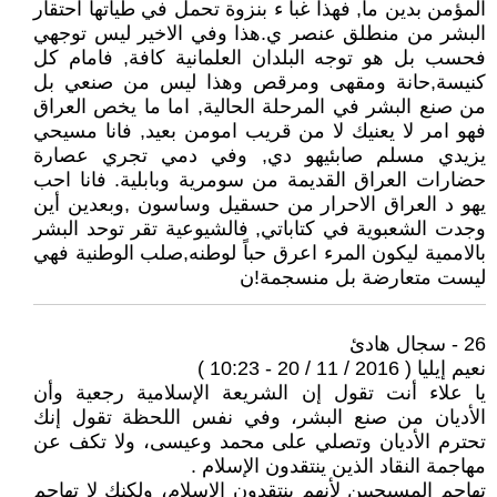
المؤمن بدين ما, فهذا غبا ء بنزوة تحمل في طياتها احتقار
البشر من منطلق عنصر ي.هذا وفي الاخير ليس توجهي
فحسب بل هو توجه البلدان العلمانية كافة, فامام كل
كنيسة,حانة ومقهى ومرقص وهذا ليس من صنعي بل
من صنع البشر في المرحلة الحالية, اما ما يخص العراق
فهو امر لا يعنيك لا من قريب امومن بعيد, فانا مسيحي
يزيدي مسلم صابئيهو دي, وفي دمي تجري عصارة
حضارات العراق القديمة من سومرية وبابلية. فانا احب
يهو د العراق الاحرار من حسقيل وساسون ,وبعدين أين
وجدت الشعبوية في كتاباتي, فالشيوعية تقر توحد البشر
بالاممية ليكون المرء اعرق حباً لوطنه,صلب الوطنية فهي
ليست متعارضة بل منسجمة!ن
26 - سجال هادئ
نعيم إيليا ( 2016 / 11 / 20 - 10:23 )
يا علاء أنت تقول إن الشريعة الإسلامية رجعية وأن
الأديان من صنع البشر، وفي نفس اللحظة تقول إنك
تحترم الأديان وتصلي على محمد وعيسى، ولا تكف عن
مهاجمة النقاد الذين ينتقدون الإسلام .
تهاجم المسيحيين لأنهم ينتقدون الإسلام، ولكنك لا تهاجم