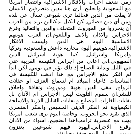
زمن ضعف أحزاب والافكار الاشتراكية وانتصار امريكا
مع السعودية والخليج. أرى هنا مدين متطرفين. الانسان
لا يفلت من الدين فحالما ترى شيوعي تسأل عن بلده
ومن أي دين فضائي,لكن لنكيل بمكيالين نريد من العرب
أن يتحرروا من الموروث المتخلف والدين والتقاليد وقرع
الاجراس والاذان والانف والبلعوم.ان العرب هويتهم
الاساسية اليوم هي الدين وليست الافكار
الاشتراكية,هويتهم اليوم محاربة داعش والسعودية وتركيا
وامريكا واسرائيل, كما هوية اسرائيل الدين
الصهيوني.اني اعاني من اجراس الكنيسة القريبة عني
في الليل وبداية الصباح إذ ذلك يؤثر في نومي, لكن ابداً
لم افكر بمنع الاجراس مع هذا اذهب للكنيسة في
المناسبات كاعياد الميلاد ام لسماع العزف او حفلات
الزواج, يبقى الدين هوية وموروث وثقافة واخلاق
للبشر.ان سموم التلويث ليس الاجراس ام الآذان بل
نفايات الغازات للمصانع و نفايات القنابل الذرية والاسلحة
الكيمياوية ثم الفكر الديني المسيس والفكر العنصري
الذي يقود نحو الحروب, وخاصة اليوم نرى شعب امريكا
يهب مع عنصرية ترامب!هذا الضجيج, اسواء من الاذان
وقرع الاجراس.اليهود فيهم شيوعيين يعتزون
بموسى,اليسار اليوم جيفة وخيانة!ن