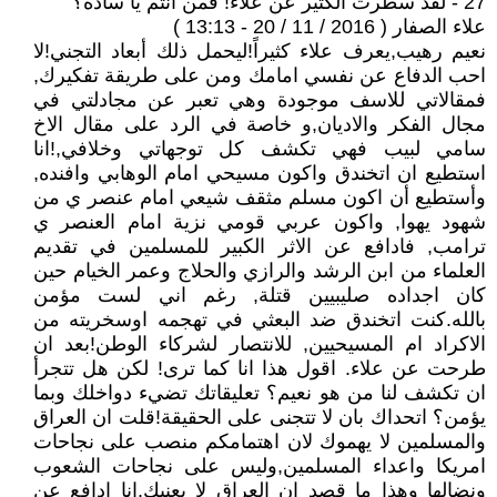
27 - لقد سطرت الكثير عن علاء! فمن انتم يا سادة؟
علاء الصفار ( 2016 / 11 / 20 - 13:13 )
نعيم رهيب,يعرف علاء كثيراً!ليحمل ذلك أبعاد التجني!لا
احب الدفاع عن نفسي امامك ومن على طريقة تفكيرك,
فمقالاتي للاسف موجودة وهي تعبر عن مجادلتي في
مجال الفكر والاديان,و خاصة في الرد على مقال الاخ
سامي لبيب فهي تكشف كل توجهاتي وخلافي,!انا
استطيع ان اتخندق واكون مسيحي امام الوهابي وافنده,
وأستطيع أن اكون مسلم مثقف شيعي امام عنصر ي من
شهود يهوا, واكون عربي قومي نزية امام العنصر ي
ترامب, فادافع عن الاثر الكبير للمسلمين في تقديم
العلماء من ابن الرشد والرازي والحلاج وعمر الخيام حين
كان اجداده صليبيين قتلة, رغم اني لست مؤمن
بالله.كنت اتخندق ضد البعثي في تهجمه اوسخريته من
الاكراد ام المسيحيين, للانتصار لشركاء الوطن!بعد ان
طرحت عن علاء. اقول هذا انا كما ترى! لكن هل تتجرأ
ان تكشف لنا من هو نعيم؟ تعليقاتك تضيء دواخلك وبما
يؤمن؟ اتحداك بان لا تتجنى على الحقيقة!قلت ان العراق
والمسلمين لا يهموك لان اهتمامكم منصب على نجاحات
امريكا واعداء المسلمين,وليس على نجاحات الشعوب
ونضالها وهذا ما قصد ان العراق لا يعنيك.انا ادافع عن