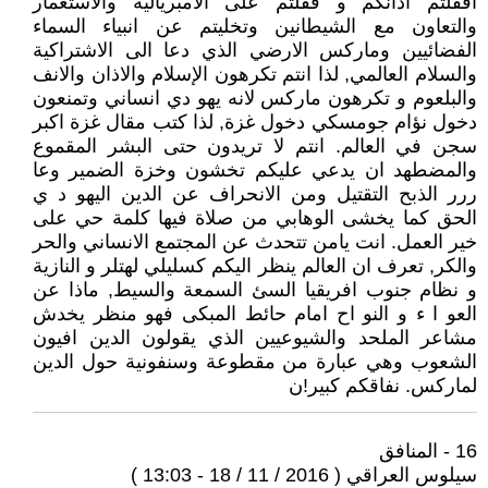
اقفلتم اذانكم و قفلتم على الامبريالية والاستعمار
والتعاون مع الشيطانين وتخليتم عن انبياء السماء
الفضائيين وماركس الارضي الذي دعا الى الاشتراكية
والسلام العالمي, لذا انتم تكرهون الإسلام والاذان والانف
والبلعوم و تكرهون ماركس لانه يهو دي انساني وتمنعون
دخول نؤام جومسكي دخول غزة, لذا كتب مقال غزة اكبر
سجن في العالم. انتم لا تريدون حتى البشر المقموع
والمضطهد ان يدعي عليكم تخشون وخزة الضمير وعا
ررر الذبح التقتيل ومن الانحراف عن الدين اليهو د ي
الحق كما يخشى الوهابي من صلاة فيها كلمة حي على
خير العمل. انت يامن تتحدث عن المجتمع الانساني والحر
والكر, تعرف ان العالم ينظر اليكم كسليلي لهتلر و النازية
و نظام جنوب افريقيا السئ السمعة والسيط, ماذا عن
العو ا ء و النو اح امام حائط المبكى فهو منظر يخدش
مشاعر الملحد والشيوعيين الذي يقولون الدين افيون
الشعوب وهي عبارة من مقطوعة وسنفونية حول الدين
لماركس. نفاقكم كبير!ن
16 - المنافق
سيلوس العراقي ( 2016 / 11 / 18 - 13:03 )