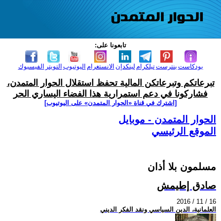
تابعونا على:
بودكاست
بنترست
تيلكرام
لينكدإن
الانستغرام
اليوتيوب
التويتر
الفيسبوك
تبرعاتكم وتبرعاتكن المالية تحفظ استقلال الحوار المتمدن،
فشاركونا في دعم استمرارية هذا الفضاء اليساري الحر
[اشترك في قناة ‫«الحوار المتمدن» على اليوتيوب]
الحوار المتمدن - موبايل
الموقع الرئيسي
مسلمون بلا أذان
صادق إطيمش
2016 / 11 / 16
العلمانية، الدين السياسي ونقد الفكر الديني