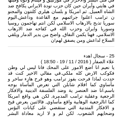
في قتل البشر والاحرار في موزنبيق و فيتنام وكوبا وقبلها
في هايتي وأيران حين كان حزب تودة الايراني يكافح ضد
الشاه العميل, ثم امريكا و بلسان هيلري كلنتون والمجنو
ن ترامب اعلنوا جرائمهم مع القاعدة وداعش.اليوم
سوريا تذبح بالارهاب الاسلامي لكن انتم تهاجمون روسيا
وسوريا وايران وحزب الله في كفاحه ضد الارهاب
الاسلامي, فهنا يكمن النفاق, واضح من يدير الدمار ويلقي
السلاح لداعش ومن يصفق لهم!ن
25 - سجال اهدء
علاء الصفار ( 2016 / 11 / 19 - 18:50 )
يا نعيم انا اضع الامور على المحك فانا ليس لي وطن
فكوكب الارض كله ملكي.في مقالي الاخير كنت قد
حددت لماذا فرحت بفوز ترامب وهو فرح هازء ساخر و
مأساوي كما افلام شابلن التي تعرض المأساة بوجه
باسم.انا ضد العنصر ية وضد الفلسفة الدينية والافكار
الرجعية وعقلية ترامب المدمرة, لكن هي واقع امريكا
كما انالرجعية الوهابية واقع مأساوي, فالاثنين يعرض قيح
و الافكار المتدنية التي ستقضي على كيانات البؤس
وضحايهم الشعوب. لكن لم و لا اريد معاداة البشر