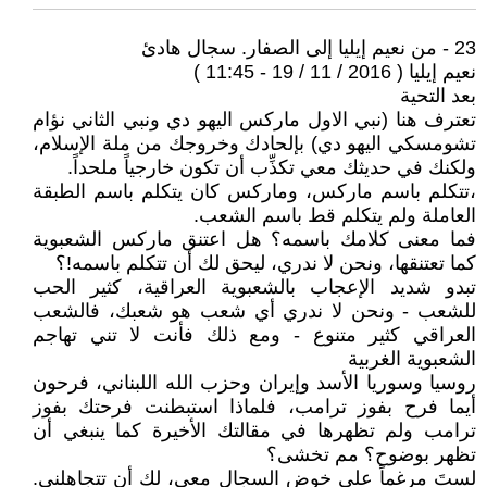
23 - من نعيم إيليا إلى الصفار. سجال هادئ
نعيم إيليا ( 2016 / 11 / 19 - 11:45 )
بعد التحية
تعترف هنا (نبي الاول ماركس اليهو دي ونبي الثاني نؤام
تشومسكي اليهو دي) بإلحادك وخروجك من ملة الإسلام،
ولكنك في حديثك معي تكذِّب أن تكون خارجياً ملحداً.
،تتكلم باسم ماركس، وماركس كان يتكلم باسم الطبقة
العاملة ولم يتكلم قط باسم الشعب.
فما معنى كلامك باسمه؟ هل اعتنق ماركس الشعبوية
كما تعتنقها، ونحن لا ندري، ليحق لك أن تتكلم باسمه!؟
تبدو شديد الإعجاب بالشعبوية العراقية، كثير الحب
للشعب - ونحن لا ندري أي شعب هو شعبك، فالشعب
العراقي كثير متنوع - ومع ذلك فأنت لا تني تهاجم
الشعبوية الغربية
روسيا وسوريا الأسد وإيران وحزب الله اللبناني، فرحون
أيما فرح بفوز ترامب، فلماذا استبطنت فرحتك بفوز
ترامب ولم تظهرها في مقالتك الأخيرة كما ينبغي أن
تظهر بوضوح؟ مم تخشى؟
لستَ مرغماً على خوض السجال معي، لك أن تتجاهلني.