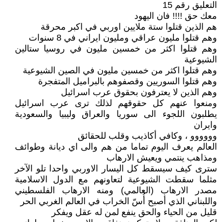
التعليق رقم 15
معك حق !!!! فان اليهود
هم الذين قتلوا ستة ملايين اوربي في اكبر محرقة
وهم قتلوا مليون عراقي ومليون ايراني في 8 سنوات
وهم قتلوا اكثر من خمسين مليون في روسيا ستالين
الشيوعية
وهم قتلوا اكثر من خمسين مليون في الصين الشيوعية
وهم قتلوا السوريين وقصفوهم بالبراميل المتفجرة
وهم الذين لا يعترفون بحقوق عرب اسرائيل
ومنعوا عنهم كل حقوقهم لذلك ترى عرب اسرائيل
يطلبون اللجوء الى سوريا والعراق وليبيا والسعودية
وايران
وووووو ، وكافي أكاذيب وقلب للحقائق
العالم يعرف اليوم تماما من هم والى اي ديانة وطوائف
ومذاهب ينتمي ويعيش الارهاب
سترى كيف سيسقط كل اليسار الاوربي واحدا تلو الآخر
مثلما سقطت الشيوعية لتعاونهم مع الدول الاسلامية
مصدر الارهاب (العالمي) ومنه الارهاب الفلسطيني
واللبناني الذي أصبح أُسّ الخراب في العالم الغربي الحر
قليل من الحياء والحق ينفع لمن له عقل ويفكر