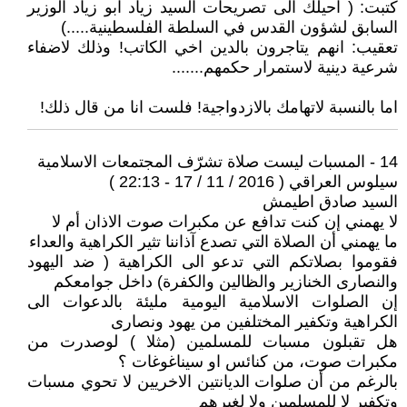
كتبت: ( احيلك الى تصريحات السيد زياد ابو زياد الوزير
السابق لشؤون القدس في السلطة الفلسطينية.....)
تعقيب: انهم يتاجرون بالدين اخي الكاتب! وذلك لاضفاء
شرعية دينية لاستمرار حكمهم.......
اما بالنسبة لاتهامك بالازدواجية! فلست انا من قال ذلك!
14 - المسبات ليست صلاة تشرّف المجتمعات الاسلامية
سيلوس العراقي ( 2016 / 11 / 17 - 22:13 )
السيد صادق اطيمش
لا يهمني إن كنت تدافع عن مكبرات صوت الاذان أم لا
ما يهمني أن الصلاة التي تصدع آذاننا تثير الكراهية والعداء
فقوموا بصلاتكم التي تدعو الى الكراهية ( ضد اليهود
والنصارى الخنازير والظالين والكفرة) داخل جوامعكم
إن الصلوات الاسلامية اليومية مليئة بالدعوات الى
الكراهية وتكفير المختلفين من يهود ونصارى
هل تقبلون مسبات للمسلمين (مثلا ) لوصدرت من
مكبرات صوت، من كنائس او سيناغوغات ؟
بالرغم من أن صلوات الديانتين الاخريين لا تحوي مسبات
وتكفير لا للمسلمين ولا لغيرهم