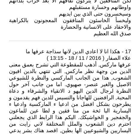
لكن المنافقين لا يتركون نفاقهم الا بعد خراب بلدانهم
واوطانهم وخسارة مستقبلهم
وسيخسرون حتى الذي بين ايديهم
وليخسأ الخاسئون المنافقون المعجونون بالكراهية
والاحقاد على الانسانية والحضارة
صدق الله العظيم
17 - هكذا انا لا اعادي الدين لانها سذاجة عرفها ما
علاء الصفار ( 2016 / 11 / 18 - 13:15 )
عرفها ماركس, أذهب للمقطوعة التي تشرح بعمق معنى
الدين من وجهة نظر ماركس, التي تنتهي بالدين افيون
الشعوب, هذا من الجانب الماركسي والنظرة للشيوعي
الاصيل والغير عنصر- صهيوي. اما من جانب آخر حول
النظرة لرجال الدين اليهو د الاتقياء والشرفاء و دعاة
المحبة, الرافضين للهاجانا والتسيس للدين فهم يقدمون و
يطرحون بشكل افضل من ادعيا ء الماركسية وادعيا ء
اليسارية البا ئخة من منا فقين و لطا عين للماعون
والجفجير و الخواشيكك. اليكم هذا الرابط الذي يجعلني
احترم دين الشعوب والملل المختلفة لاني رايت من
اليساريين والشيوعيين الها بطين, اقصد هناك بشر يدعي