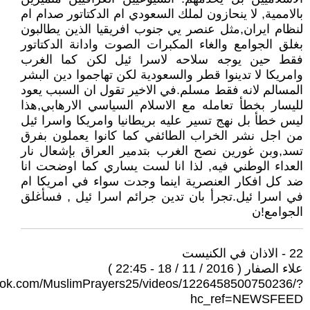
بالاممية, لا ينحازون لملك السعودي ام الدكتاتور صدام ام
لنظام ايران,مثل عنصر يي جنوب افريقيا الذين يطالبون
بغلق الجوامع والغاء المكبرات الصوت وادانة الدكتاتور
فقط حين يوجه سلاحه لاسرا ئيل لكن كما الغرب
وامريكا لا تدينوا قطر والسعودية لكن تهاجموا دين البشر
المسالم لانه فقط مسلم.في الاخير تقول ان السبب يعود
لليسار بخطأ تعامله مع الاسلام السياسي الارهابي,هذا
ليس خطأ بل نهج تسير عليه بريطانيا وامريكا واسرا ئيل
من اجل نشر الخراب الطائفي كما كانوا يعملون بفرق
تسد,وبن غورين نصح الغرب بتدمير العراق بإشعال نار
العداء الوطني فيه, لذا انا لست يساري كما اوضحت انا
ضد كل افكار العنصرية اينما وجدت سواء في امريكا ام
في اسرا ئيل.تجرأ بان تدين جرائم اسرا ئيل , فسأغلق
الجوامع!ن
22 - الاذان في الكنيست
علاء الصفار ( 2016 / 11 / 18 - 22:45 )
ook.com/MuslimPrayers25/videos/1226458500750236/?
hc_ref=NEWSFEED