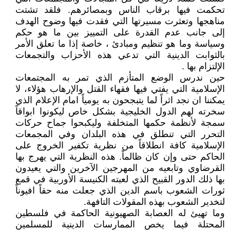
تحكمت فيها برقاب الناس وبمصائرهم. فلقد تشتت
مناهجها وتعثرت مسيرتها التي فقدت فيها وضوح الهدف
إلى جانب عدم القدرة على التمييز بين ما هو حكم
وسياسة وما هو تنظيم ومبادئ ، خاصة إذا ما تعلق الأمر
بالثوابت الدينية التي تدعي هذه الأحزاب والتجمعات
الإلتزام بها .
حين ندرس الوضع المتأزم الذي تمر به المجتمعات
الإسلامية التي يفتي فيها فقهاء القتل والإرهاب هؤلاء، لا
يمكننا ان نجد اثراً لما يتبجحون به يومياً امام الإعلام الذي
سخرته لهم الدول الخليجية بشكل خاص ليكونوا ابواقاً
سمجة لأنظمة حكمها المتخلفة وليكبحوا جماح حركات
التحرر التي تنطلق في هذه البلدان وفي المجمعات
الإسلامية كافة انطلاقاً من نظرية تكفير الخروج على
الحاكم حتى وإن كان ظالماً. هذه النظرية التي يهرج بها
القرضاوي وتابعيه من المهرجين الآخرين والتي يعيدون
بها ذلك الدور القبيح الذي لعبته الكنيسة الأوربية في قمع
ثورات الشعوب باسم الدين الذي جعلت منه حقاً افيوناً
لتخدير الشعوب بهذه المقولات التافهة.
وما تهيئ له العصابة الصهيونية الحاكمة في فلسطين
المحتلة فيما يخص الممارسات الدينية للمسلمين