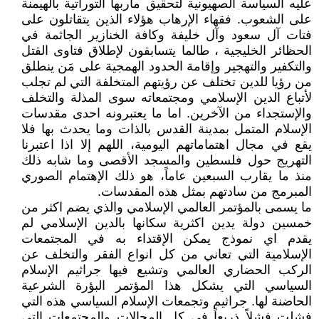
عليه السياسة الصهيونية لتحقيق مآربها التوراتية بالهيمنة
على الشعوب. فقهاء الإرهاب هؤلاء الذين يتقاتلون على
فتات آل سعود وآل خليفة وكافة الخنازير الجاثمة في
الحظائر الخليجية ، طالما يتسابقون لإطلاق فتاوى القتل
والتكفير والتهجير وإقامة الحدود الهمجية على مَن ينطلق
من رؤيا للدين تختلف عن رؤيتهم المتخلفة التي لم تجلب
لأتباع الدين الإسلامي ومجتمعاته سوى المذلة والتخلف
والإستجداء من الآخرين. اما ما يعتبرونه احدى مقدسات
الإسلام المتمل بمدينة القدس بالذات وما يحدث بها فلا
يقع في مجال اهتماماتهم اليومية، اللهم إلا اذا اعتبرنا
التهريج حول فلسطين والمسجد الأقصى وما شابه ذلك
منذ ما يقارب السبعين عاماً، هو ذلك الإهتمام الصوري
المبرمج من سادتهم بمثل هذه المقدسات.
ما يسمى بالمؤتمر العالمي الإسلامي والذي يضم اكثر من
خمسين دولة يدين اكثرية سكانها بالدين الإسلامي لم
يقدم اي نموذج يمكن الإقتداء به في المجتمعات
الإسلامية التي تعاني من كل انواع الفقر والتخلف عن
الركب الحضاري العالمي وتشيع فيها جراثيم الإسلام
السياسي التي يشكل هذا المؤتمر البؤرة الشرعية
الحاضنة لها. جراثيم وتجمعات الإسلام السياسي هذه التي
فشلت فشلاً ذريعاً في كل المجالات والمجتمعات التي