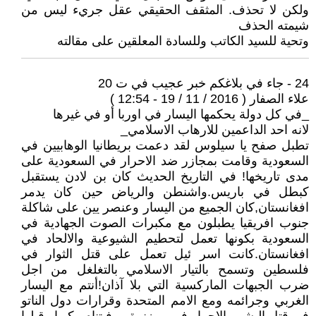
ولكن لا تحذف. المثقف الحقيقي عقل جريء ليس من
شيمته الحذف
وتحية للسيد الكاتب وللسادة المعلقين على مقالته
24 - جاء في بلاغكم خبر عجيب في ت 20
علاء الصفار ( 2016 / 11 / 19 - 12:54 )
_في كل دولة يحكمها اليسار في اوربا أو في غيرها
لانه احد الداعمين للارهاب الاسلامي_
تطبل صفح يا سيلوس لقد دعمت بريطانيا الوهابيين في
السعودية وقامت بمجازر ضد الاحرار في السعودية على
مدى تاريخها! في التاريخ الحديث كان بن لادن يستقبل
كبطل في باريس.واشنطن والرياض حين كان يدمر
افغانستان,كان الجميع من اليسار وعنصر يين على شاكلة
جنوب افريقيا يطبلون مع مكبرات الصوت الجهادية في
السعودية بكونها تعمل لتحطيم الشيوعية والالحاد في
افغانستان.كانت اسر ئيل تعمل على قتل الثوار في
فلسطين وتسمح بالتيار الاسلامي بالتغلغل من اجل
ضرب الجبهات الماركسية التي بلا آذان!أنتم مع اليسار
الغربي وجرائمه ومع الامم المتحدة وقرارات دول الناتو