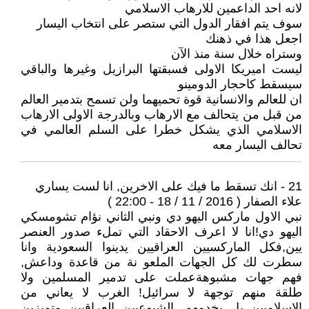
لانه احد الداعمين للارهاب الاسلامي
سوف يتم افقار الدول التي ستصر على انتخاب اليسار
اجعل هذا في ذهنك
وستراه خلال سنة منذ الآن
ليست اميريكا الاولى فسبقتها البرازيل وغيرها والباقي
سيسقط كاحجار الدومينو
ان للعالم والانسانية قوة تحميهما ولن تسمح بتدمير العالم
من قبل من يتحالف مع الارهاب وبالدرجة الاولى الارهاب
الاسلامي الذي يشكل خطرا على السلم العالمي في
تحالف اليسار معه
21 - انك تسقط ما فيك على الاخرين, انا لست يساري
علاء الصفار ( 2016 / 11 / 18 - 22:00 )
نبي الاول ماركس اليهو دي ونبي الثاني نؤام تشومسكي
اليهو دي!انا لا اعرف الاحقاد التي تملء صدور العنصر
يين,فكل الماركسيين العراقيين يدينوا السعودية وانا
سطرت لك كل الجهات الملعو نة من قاعدة وداعش,
فهم جهات مشبوهةعملت على تدمير المسلمين ولا
طلقة منهم توجهة لا سرائيل! الغرب لا يعاني من
الاسلاميين بل يخدمهم. الشيوعيين العراقيين متميزين