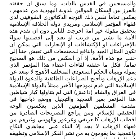
والمسيحيين في القدس بالذات، وما سبق ان حققته
بالفرز بين السكان الموالين للدولة اليهودية من عدمهم ،
يعكس تماماً نفس ذلك التوجه الدكتاتوري الشوفيني لدى
فقهاء المؤتمر الإسلامي ومريدي دولة الخلافة الإسلامية
بتحقيق مقولة خير امة اخرجت للناس دون ان تقدم هذه
الأمة ما يشير من قريب او بعيد إلى افضليتها سواءً
بالإختراعات او الإكتشافات او الإنجازات التي يمكن ان
تكون المثال الجيد والنافع للمجتمعات التي تعيش جنباً إلى
جنب مع هذه الأمة. إذ ان العكس من ذلك هو الصحيح
تماماً. فكل ما حققته لقاءات اعضاء هذا المؤتمر الذي
يموله ويتبناه الحكم السعودي المتخلف الأهوج لا تبتعد عن
دعم الإرهاب وتأجيج الصراعات الطائفية والدعوة للدولة
الإسلامية التي قدم نموذجها الأخير ممثلاً بالدولة الإسلامية
في العراق والشام (داعش) التي لم يتناولها كبار شياطين
هذا المؤتمر بغير التمجيد والتبجيل ووضع ذباحيها في
مقدمة المسلمين المؤمنين الذين يعكسون الوجه
الحقيقي للإسلام. ومن يراجع التصريحات الصادرة من
اقطاب الإرهاب كالعريفي وعرعور والهويني وغيرهم من
فقهاء الإرهاب لا يجد إلا الثناء على مجاهدي النكاح
والتمجيد بما يقومون به من نشر الفكر الإسلامي وتطبيقه