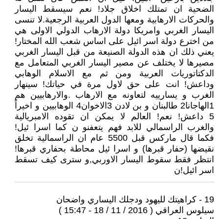
الضحية ان تمتلك اخلاق جلاد! نعم سيسقط اليسار
والحركات الارهابية ومعها الدول العربية الرجعية.لا تنسى
اليسار الغربي وامريكا دولة الارهاب الدولي الاولى هي
من اخترع دولة اسر ائيل على اساس شعب الله المختار!
يعني ذلك ان هذه الدولة الصنيعة من قبل اليسار الغربي
مصيرها لا يختلف عن مصير اليسار الغربي المتعامل مع
الدكتاتوريات العربية ومن ثم مع الاسلام الوهابي
وداعش! انت على حق لاول مرة في حياتك! سينهار
الغرب و يسارييه لتعاونه مع الارهاب .والارهابيين هم
1الهاجانا2 طالبنان و بن لادن 3الاخوان4 الوهابيين و اخيراً
5 داعش! نعم! العالم لا يمكن ان تقوده الامبريالية
والغرب الراسمالي للابد فهم يتعفنو ن كما اسرا ئيل!
فكما قال ماركس قبل 5500 عام ان الراسمالية تخلق
نقيضها (حفار قبرها) و اسرا ئيل محاطة بحفاري قبرها!
انتظر فقط سقوط اليسار الاوربي,و سترى كيف تسقط
اسر ائيل!ن
19 - كراهيتك لليهود ودجلك اليساري واضحان
سيلوس العراقي ( 2016 / 11 / 18 - 15:47 )