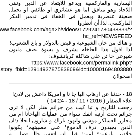
اليسارية والماركسية ويدعو للابتعاد عن الدين وتبني
اللاحاد وهو منافق اما هو عشائري او طائفي او يحمل
ضغينة عنصرية ويعمل في الخفاء في تدمير الفكر
الماركسي, لذا:أن انظروا
/www.facebook.com/aga2b/videos/1729241780438839/?
hc_ref=NEWSFEED
و هناك من خان الشيوعية و قبض بالدولار و باع الشعوب!
لذا اقول هذا الحاخام يشرف و يسوة نصف مليون
شيوعي خا ئن على شاكلة كرباتشوف:
https://www.facebook.com/permalink.php?
story_fbid=1291492787583869&id=100001694803880
اصحوا!ن
18 - حدثنا عن ارهاب الها جا نا و امريكا داعش بن لادن!
علاء الصفار ( 2016 / 11 / 18 - 14:24 )
رجعت للتاريخ و تبا كيت من جرائم هتلر لكن لا ترى
جرائم تحت ارنبة انفك سواء من عمليات الهاجانا ام من
مجازر العساكر موشي وايهود باراك و شارون الجلا د!ان
الذين يجيدون ذرف الدموع* على مصيبتهم* يكونوا
جلادين بارعين* امين! قيل ان اتعس حال تصل له