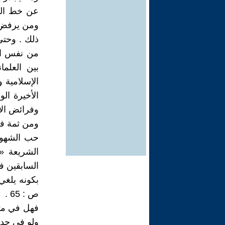
عن خط العل
ومن يرفض 
من نفس الم
بين العلم
الإسلامية و
الأخيرة ال
وفرائض الإ
ومن ثمة فهو
السابقين في
بكونه يلغي 
ص : 65 .
فهل في مثل
ولو في حدود