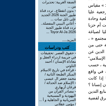
الضفة الغربية: تحذيرات
 » مقياس
من ...
-
بدون انقطاع.. تردد قناة
جعية عليا
طيور الجنة 2026 الجديد
بنبرة قطعية وحادة
على نايل سات ...
-
أغاني البيبي المفضلة..
ت أم حزبا
تردد قناة طيور الجنة
يا لصياغة
2026 Toyor Al-Ja ...
مجتمع « ،
المزيد.....
لة حتى من
كتب ودراسات
 الدين عن
-
حقوق العصر. تحقيقات
في جريمة ازدراء العقل و
الإسلامي“
معاداة الإنسان / أحمد
نية ، حسب
التاوتي
-
قراءة في تاريخ الاسلام
ة في واقع
المبكر الطبعة الثانية /
إذا كانت
محمد جعفر ال عيسى
-
الإسلام ضد الحداثة /
ن إنسانا ؟
فرغان أزيهاري
ابع التدين
-
مصادر القرآن من
اليهودية و المسيحية
طرق لقضية
السريانية و الجاهلية و أ ...
/ مؤمن عقلاني