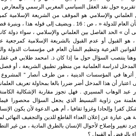
قريره حول نقد العقل السياسي المغربي الرسمي والمعارض :
العلماني والإسلامي هو الموقف من الشريعة الإسلامية كمر
لتنظيم الشأن العام للدولة « ، ص : 16 . ويضيف إلى قوله هذا ، و
لى أن » الحد الفاصل بين العلماني والإسلامي ، سواء دولة كان
هو القبول أو عدم القبول بالشريعة الإسلامية كمرجعية عل
لقوانين الفرعية وتنظيم الشأن العام في مؤسسات الدولة وال
 18 . وهنا ينتصب السؤال حول ما إذا كان ذ. امحمد طلابي في غف
مدخل لدراسة العلمانية من منظور تطبيق الشريعة ، أو فصل
و أثرها في المؤسسات الدينية ، من طرف أنصار ” المشروع 
 اعتبار أن هذا المدخل أضر ضررا بالغا بمحاولة تعريف العلما
ر عبد الوهاب المسيري . فهل تجوز مقاربة الإشكالية الكامن
لمنة من زاوية التبسيط الذي يجعل السؤال محصورا فيما 
شكل كفرا وإلحادا وغزوا ثقافيا ، أم هي الدعوة لأن يكون الإنسا
 هي عبارة عن إعلان العداء القاطع للدين والتجفيف النهائي لمن
رد تغيير وإصلاح لأحوال الإنسان بالطرق المادية ، من غير الت
ء بالرفض أو القبول ؟