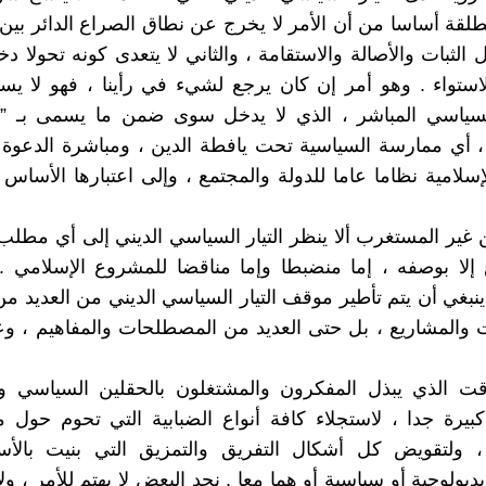
نطلقة أساسا من أن الأمر لا يخرج عن نطاق الصراع الدائر بين
الثبات والأصالة والاستقامة ، والثاني لا يتعدى كونه تحولا دخ
تواء . وهو أمر إن كان يرجع لشيء في رأينا ، فهو لا يستن
سياسي المباشر ، الذي لا يدخل سوى ضمن ما يسمى بـ ”
، أي ممارسة السياسية تحت يافطة الدين ، ومباشرة الدعوة 
إسلامية نظاما عاما للدولة والمجتمع ، وإلى اعتبارها الأساس 
 غير المستغرب ألا ينظر التيار السياسي الديني إلى أي مطلب 
إلا بوصفه ، إما منضبطا وإما مناقضا للمشروع الإسلامي .
ينبغي أن يتم تأطير موقف التيار السياسي الديني من العديد م
ت والمشاريع ، بل حتى العديد من المصطلحات والمفاهيم ، و
قت الذي يبذل المفكرون والمشتغلون بالحقلين السياسي وا
يرة جدا ، لاستجلاء كافة أنواع الضبابية التي تحوم حول 
 ولتقويض كل أشكال التفريق والتمزيق التي بنيت بال
يولوجية أو سياسية أو هما معا . نجد البعض لا يهتم للأمر ، ولا 