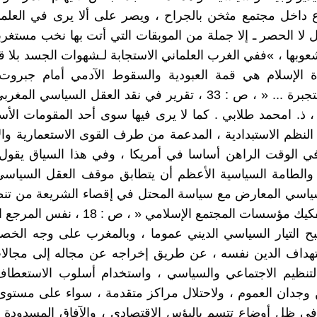
داخل مجتمع مثخن بالجراح ، ويصر على ألا يرى في العلمان
ل لا الحصر ـ إلا جملة من الموبقات التي أتت بها نخب مستغر
عوبها ، »ففي الغرب العلماني الاستجابة لـشهوات الجسد بلا قي
 الإسلام هي قمة العبودية والسقوط الآدمي أمام جبرو
الشهوة المتجبرة ... « ، ص : 33 ، تقرير في نقد العقل السياسي
 ذ. امحمد طلابي . كما لا يرى فيها سوى أحد المقومات الأس
النظم الاستبدادية ، المدعمة من طرف القوى الاستعمارية والإم
ي الوقت الراهن أساسا في أمريكا ، وفي هذا السياق يقول 
 والطامة السياسية الأعظم أن يتطابق موقف العقل السياس
سياسي المعارض مع سياسة المحتل في إقصاء الشريعة من تنظ
مؤسسات المجتمع الإسلامي « ، ص : 18 ، نفس المرجع السابق .
بح التيار السياسي الديني عموما ، وبالمغرب على وجه الخ
هداف الدين نفسه ، عن طريق إخراجه عن مجاله إلى مجالا
لتنظيم الاجتماعي والسياسي ، واستخدام أسلوب الاستعطاف 
وجدان العموم ، ولاحتلال مراكز متقدمة ، سواء على مستوى 
في ظل أوضاع تتسم بالبؤس الاقتصادي ، والآفاق المسدودة 