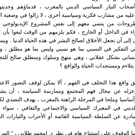
أصحاب التيار السياسي الديني بالمغرب ، قدماؤهم وحديثو 
عليه من مشارب فكرية وسياسية أخرى ، لا زالوا في وضعية 
روحات من ينتمي معهم إلى نفس المشروع الإيديولوجي 
اء في الداخل أو الخارج ، فكم يلزمهم من الوقت ليعوا بأن الع
لى أن تجعل الأخلاق لصالح البشر في هذه الحياة الدنيا . ويست
هي التفكير في النسبي بما هو نسبي وليس بما هو مطلق ، و
نساني بشكل عقلاني ، وهي منهج وسلوك ومنطلق صالح للتجدي
يتلاءم ومستجدات الحياة والواقع ؟
واقع هذا التخلف في الفهم ، ألا يمكن لوقف التصور الاعت
وعزله عن مجال فهم المجتمع وممارسة السياسة ، أن يش
ساسيا وملحا في المرحلة الراهنة بالمغرب ، بهدف التصدي ل
لديني في المعترك السياسي والاجتماعي والثقافي ، سواء 
ادرة عن السلطة السياسية القائمة أو الأحزاب والتيارات ال
بنا الوقوف على استنتاج هام في نظر ذ. امحمد طلابي ، ” المرت