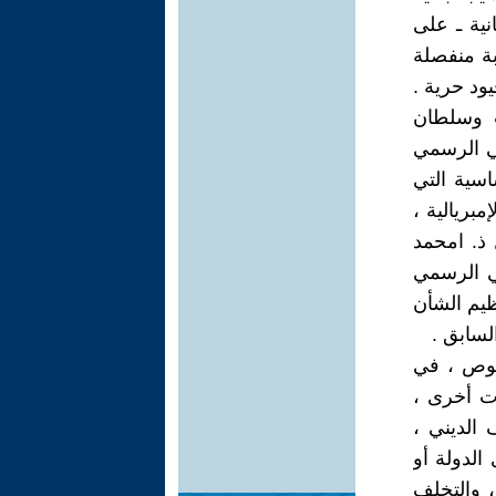
ية ـ على
بة منفصلة
ود حرية .
ت وسلطان
 المغربي الرسمي
اسية التي
بريالية ،
ذ. امحمد
ي الرسمي
يم الشأن
صوص ، في
ت أخرى ،
الديني ،
الدولة أو
، والتخلف