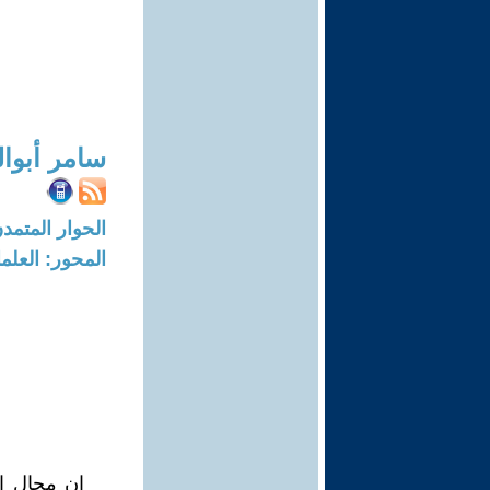
سامر أبوا
الحوار المتمدن-العدد: 1410 - 05
المحور: العلما
إن مجال ال