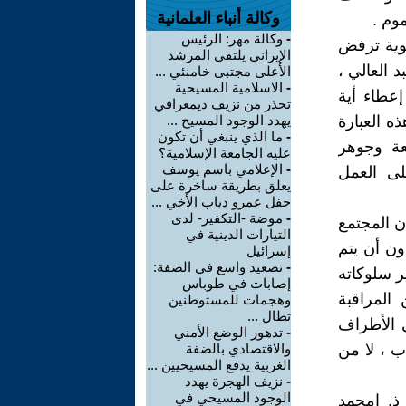
وكالة أنباء العلمانية
وم .
-
وكالة مهر: الرئيس
وية ترفض
الإيراني يلتقي المرشد
 العالي ،
الأعلى مجتبى خامنئي ...
-
الاسلامية المسيحية
إعطاء أية
تحذر من نزيف ديمغرافي
ه العبارة
يهدد الوجود المسيح ...
-
ما الذي ينبغي أن تكون
عة وجوهر
عليه الجامعة الإسلامية؟
-
الإعلامي باسم يوسف
لى العمل
يعلق بطريقة ساخرة على
حفل عمرو دياب الأخي ...
-
موضة -التكفير- لدى
ن المجتمع
التيارات الدينية في
ون أن يتم
إسرائيل
-
تصعيد واسع في الضفة:
ر سلوكاته
إصابات في طوباس
 المراقبة
وهجمات للمستوطنين
تطال ...
ي الأطراف
-
تدهور الوضع الأمني
ب ، لا من
والاقتصادي بالضفة
الغربية يدفع المسيحيين ...
-
نزيف الهجرة يهدد
الوجود المسيحي في
ذ. امحمد