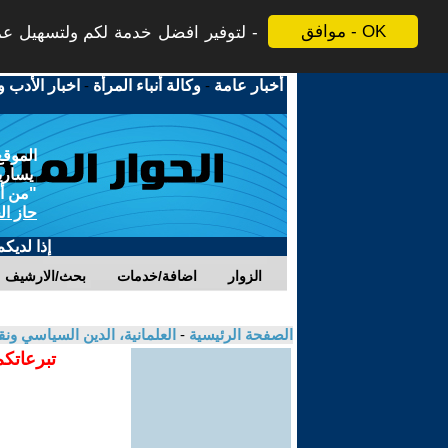
موافق - OK
لتوفير افضل خدمة لكم ولتسهيل عملي
أخبار عامة
-
وكالة أنباء المرأة
-
اخبار الأدب و
الموقع
يسارية
"من أج
حاز ال
إذا لديك
الزوار
اضافة/خدمات
بحث/الارشيف
الصفحة الرئيسية
-
العلمانية، الدين السياسي ونق
تبرعاتكم