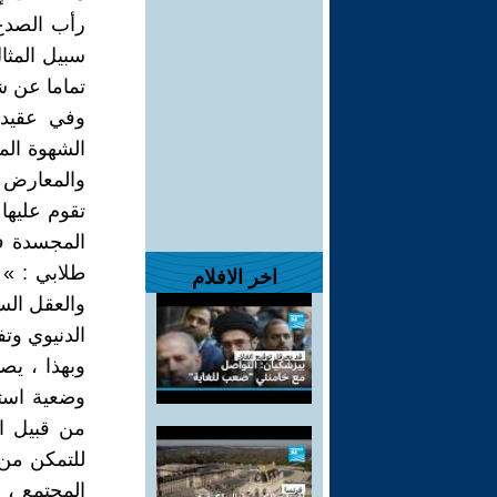
رأب الصدع 
سبيل المثا
تماما عن ش
وفي عقيدة
والمعارض ،
تقوم عليها 
المجسدة ف
طلابي : »
اخر الافلام
والعقل ال
الدنيوي وتفكيك 
وبهذا ، يص
وضعية است
من قبيل ا
للتمكن من 
المجتمع ، 