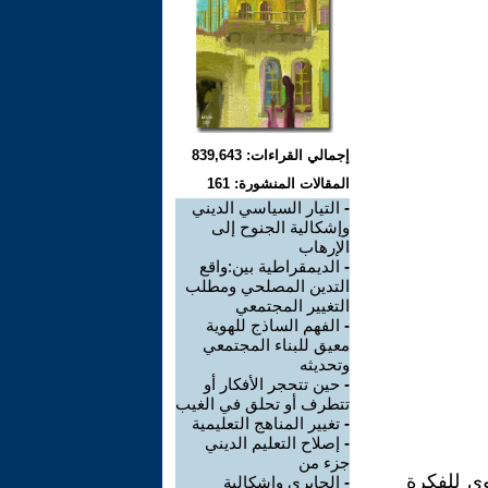
إجمالي القراءات: 839,643
المقالات المنشورة: 161
-
التيار السياسي الديني
وإشكالية الجنوح إلى
الإرهاب
-
الديمقراطية بين:واقع
التدين المصلحي ومطلب
التغيير المجتمعي
-
الفهم الساذج للهوية
معيق للبناء المجتمعي
وتحديثه
-
حين تتحجر الأفكار أو
تتطرف أو تحلق في الغيب
-
تغيير المناهج التعليمية
-
إصلاح التعليم الديني
جزء من
وى للفكرة
-
الجابري وإشكالية