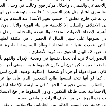
لاجتماعي والقيمي ، واحتلال مركز قوي وغالب في وجدان العم
عنا سوى اعتبار مثل هذه التصورات ” فلسفة متوحشة عن اله
ي به في خارج مطلق “ ، حسب تعبير الأستاذ عبد السلام بن عبد
لى الاختلاف والسلب إلا كلحظة في بناء الهوية والأنا . دون 
مية للإصغاء للأصوات المتعددة والمتنوعة والمختلفة . ولعل هذ
 التي نسوقها على سبيل المثال لا الحصر ، هي مكثفة لطبي
التي نتحدث عنها : » اشتداد الوطأة السياسية الفاجرة ع
وي ، د. فريد الأنصاري .
لتصورات لا تريد أن تجعل نفسها في وضعية الإدراك والفهم بأ
سا ضد الدين ، لكن دون أن يكون قيامهما عليه . بمعنى آخر ، د
ان ، سواء دولة أو حزبا أو شخصا ، إمكانية توظيف الدين لتبري
 كما لو أنها تتخذ لنفسها طابع التقديس الذي ينأى بها عن
والعقاب . ودون تخويله ” الحق “ في ممارسة الإقصاء لباق
الاجتماعية تحت طائلة التكفير . ودون السقوط في فخ الاستلا
 هذه المرة ، بل من طرف التراث والماضي نفسه .
ديثه عن التمييز القائم بين العلماني والإسلامي ، يقول 