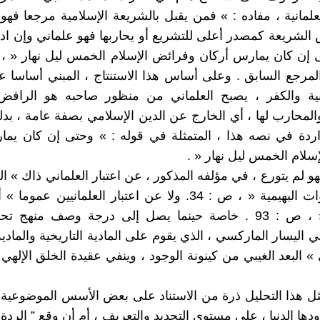
مانية ، مفاده : » فمن يقبل بالشريعة الإسلامية مرجعا فهو
الشريعة كمصدر أعلى للتشريع أو يحاربها فهو علماني وإن 
رجع السابق . وعلى أساس هذا الاستنتاج ، المبني أساسا ع
انية والكفر ، يصبح العلماني من منظور صاحبه هو الرافض
المحارب لها ، أي الخارج عن الدين الإسلامي بصفة عامة ، بدلي
واردة في نصه هذا ، المتمثلة في قوله : » وحتى إن كان يم
سلام الخمس ليل نهار « .
 لم يتورع ، في مؤلفه المذكور ، عن اعتبار العلماني ذاك » ال
حب الشهوات البهيمية « ، ص : 34. ولا عن اعتبار العلمانيين عم
الشريعة « ، ص : 93 . خاصة حينما يصل إلى درجة وصف منهج 
 اليسار الماركسي ، الذي يقوم على المادية التاريخية والمادية
» البعد الغيبي من كينونة الوجود ، وينفي عقيدة الخلق الإلهي 
 هذا التحليل ذرة من الاستناد على بعض الأسس الموضوعية و
ها الدنيا ، على مستوى التحديد والتعريف ، أم أن وقع ” الردة 