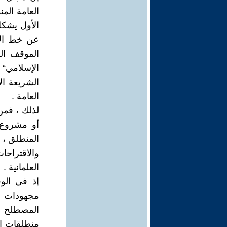
العامة الم
الأول يشكل 
عن خط الاس
الموقف ال
الإسلامي“ 
الشريعة ال
العامة .
لذلك ، فمن
أو مشروع 
المنطلق ، 
والاقتراحا
العلمانية .
إذ في الو
مجهودات كب
المصطلح ،
منطلقات إيد