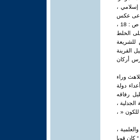
 إسلامي ،
ادعى عكس
ذلك . وحتى إن كان يمارس أركان وفرائض الإسلام الخمس ليل نهار « ، ص : 18 ،
لى الخلط
 للشريعة
ل القرينة
ارس أركان
لاهث وراء
وما » أعداء دولة
تحليل رفاقه
 الجدلية ،
للكون « ،
العلمية ،
“ كان قويا