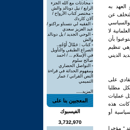
-
محادثات مع الله الجزء
العهد به
الرابع / نيل دونالد والش
-
مختصر كتاب الأرواح /
التخلف عن
آلان كاردك
والسياسي
-
الفقيه لي نتسناو براكتو /
عبد العزيز سعدي
لمانية لا
-
الوحي الجديد / يل دونالد
وعبوا بأن
والش
-
كتاب : حَمَّالُ أَوْجُهٍ..
هي تنظيم
الصراع الطبقي والتأويل
د الديني
في الإسلام ... / احمد
صالح سلوم
-
التواصل الحضاري
ومفهوم الحداثة في قراءة
النص القراني / عمار
قادي على
التميمي
كل مطلبا
المزيد.....
كل عمليات
المعجبين بنا على
كانت هذه
الفيسبوك
سياسية أو
3,732,970
د “ مؤخرا