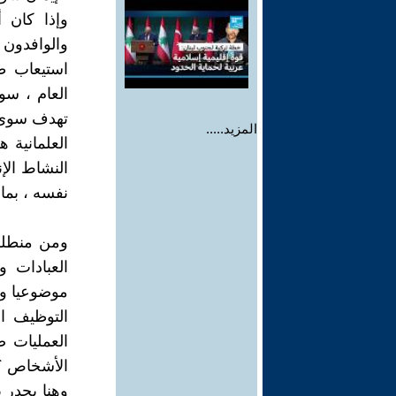
وإذا كان 
والوافدون 
استيعاب ط
العام ، سو
تهدف سوى إ
المزيد.....
العلمانية 
النشاط الإ
نفسه ، بما 
ومن منطلق 
العبادات 
موضوعيا وأ
التوظيف ا
العمليات ص
الأشخاص ؟
وهنا يجدر 