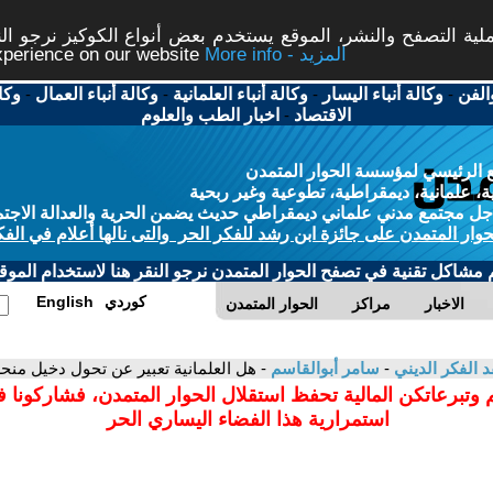
ة التصفح والنشر، الموقع يستخدم بعض أنواع الكوكيز نرجو النق
More info - المزيد
experience on our website
الفن
-
وكالة أنباء اليسار
-
وكالة أنباء العلمانية
-
وكالة أنباء العمال
-
وكا
الاقتصاد
-
اخبار الطب والعلوم
 الرئيسي لمؤسسة الحوار المتمدن
، علمانية، ديمقراطية، تطوعية وغير ربحية
ل مجتمع مدني علماني ديمقراطي حديث يضمن الحرية والعدالة الاجتم
حوار المتمدن على جائزة ابن رشد للفكر الحر والتى نالها أعلام في الفك
م مشاكل تقنية في تصفح الحوار المتمدن نرجو النقر هنا لاستخدام الموقع
كوردي
English
الاخبار
مراكز
الحوار المتمدن
د الفكر الديني
-
سامر أبوالقاسم
- هل العلمانية تعبير عن تحول دخيل من
 وتبرعاتكن المالية تحفظ استقلال الحوار المتمدن، فشاركونا 
استمرارية هذا الفضاء اليساري الحر