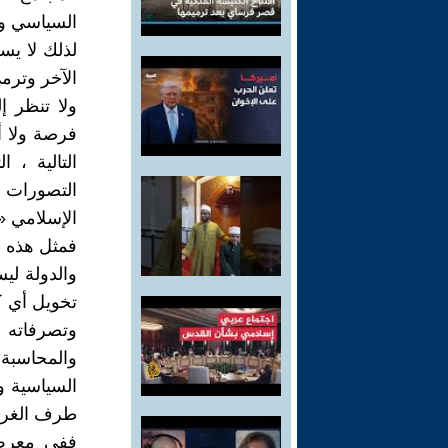
السياسي وا
لذلك لا يس
الآخر وترم
ولا تنظر إ
فرصة ولا أه
التالية ،
التصورات 
الإسلامي « ، ص : 8 ، البيان الدع
فمثل هذه ا
والدولة لي
تخويل أي ك
وتصرفاته ،
والمحاسبة 
السياسية و
طرف الغرب
ففي معرض ح