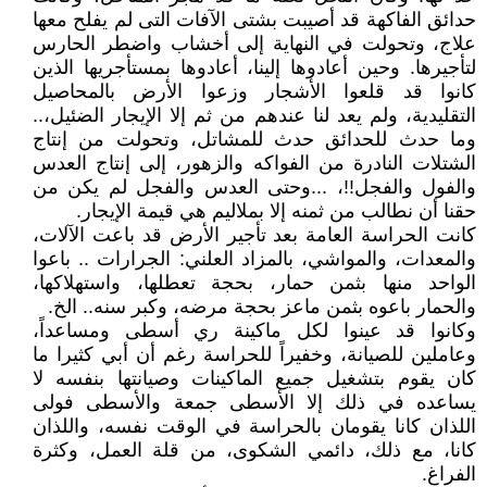
حدائق الفاكهة قد أصيبت بشتى الآفات التى لم يفلح معها
علاج، وتحولت في النهاية إلى أخشاب واضطر الحارس
لتأجيرها. وحين أعادوها إلينا، أعادوها بمستأجريها الذين
كانوا قد قلعوا الأشجار وزعوا الأرض بالمحاصيل
التقليدية، ولم يعد لنا عندهم من ثم إلا الإيجار الضئيل،..
وما حدث للحدائق حدث للمشاتل، وتحولت من إنتاج
الشتلات النادرة من الفواكه والزهور، إلى إنتاج العدس
والفول والفجل!!، ...وحتى العدس والفجل لم يكن من
حقنا أن نطالب من ثمنه إلا بملاليم هي قيمة الإيجار.
كانت الحراسة العامة بعد تأجير الأرض قد باعت الآلات،
والمعدات، والمواشي، بالمزاد العلني: الجرارات .. باعوا
الواحد منها بثمن حمار، بحجة تعطلها، واستهلاكها،
والحمار باعوه بثمن ماعز بحجة مرضه، وكبر سنه.. الخ.
وكانوا قد عينوا لكل ماكينة ري أسطى ومساعداً،
وعاملين للصيانة، وخفيراً للحراسة رغم أن أبي كثيرا ما
كان يقوم بتشغيل جميع الماكينات وصيانتها بنفسه لا
يساعده في ذلك إلا الأسطى جمعة والأسطى فولى
اللذان كانا يقومان بالحراسة في الوقت نفسه، واللذان
كانا، مع ذلك، دائمي الشكوى، من قلة العمل، وكثرة
الفراغ.