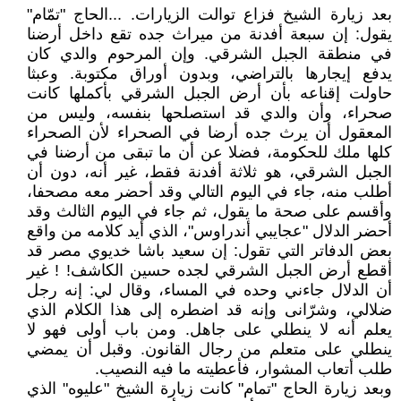
بعد زيارة الشيخ فزاع توالت الزيارات. ...الحاج "تمّام"
يقول: إن سبعة أفدنة من ميراث جده تقع داخل أرضنا
في منطقة الجبل الشرقي. وإن المرحوم والدي كان
يدفع إيجارها بالتراضي، وبدون أوراق مكتوبة. وعبثا
حاولت إقناعه بأن أرض الجبل الشرقي بأكملها كانت
صحراء، وأن والدي قد استصلحها بنفسه، وليس من
المعقول أن يرث جده أرضا في الصحراء لأن الصحراء
كلها ملك للحكومة، فضلا عن أن ما تبقى من أرضنا في
الجبل الشرقي، هو ثلاثة أفدنة فقط، غير أنه، دون أن
أطلب منه، جاء في اليوم التالي وقد أحضر معه مصحفا،
وأقسم على صحة ما يقول، ثم جاء في اليوم الثالث وقد
أحضر الدلال "عجايبي أندراوس"، الذي أيد كلامه من واقع
بعض الدفاتر التي تقول: إن سعيد باشا خديوي مصر قد
أقطع أرض الجبل الشرقي لجده حسين الكاشف! ! غير
أن الدلال جاءني وحده في المساء، وقال لي: إنه رجل
ضلالي، وشرّانى وإنه قد اضطره إلى هذا الكلام الذي
يعلم أنه لا ينطلي على جاهل. ومن باب أولى فهو لا
ينطلي على متعلم من رجال القانون. وقبل أن يمضي
طلب أتعاب المشوار، فأعطيته ما فيه النصيب.
وبعد زيارة الحاج "تمام" كانت زيارة الشيخ "عليوه" الذي