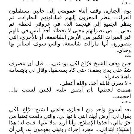
* * *
يوم الجنازة، وقف أبناء عمومتي إلى جانبي يستقبلون
العزاء... ينظر المعزون إليهم فيبادلونهم النظرات، ثم
ينظر الجميع إلي فيتجمد الدم في عروقي لحظة، ثم
يغلي.... في نظراتهم معنى لا يخطئه أحد. ليس في بالهم
غير الميراث الكبير من الأرض الشاسعة، أو بالأحرى، التي
يتصورون أنها مازالت شاسعة، والتي سوف استأثر بها
وحدي.
***
حين وقف الشيخ فزّاع لكي يودعني،... قبل أن ينصرف
شدّ على يدي بعنف؛ حتى كاد يسحقها، وقال لي بابتسامة
باهتة صفراء.
- لا تحزن فالله أخذ، والله أعطى.
هممت لحظتها بأن أبصق عليه، لكنني لسبب ما...
أحجمت.
* * *
بعد أسبوع واحد من الجنازة، جاءني الشيخ فزّاع ،لكي
يقول لي: أرض أبيك التي باعها لي، والتي دفعت ثمنها من
حرّ مالي، أخذها الإصلاح. وأنا أريد بدلا عنها. قلت له: هذا
استيلاء ابتدائي... مجرد إجراء روتيني يقومون به، إلى أن