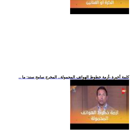
.. كلمة أخيرة -أزمة خطوط الهواتف المحمولة.. المخرج سامح سند: ما