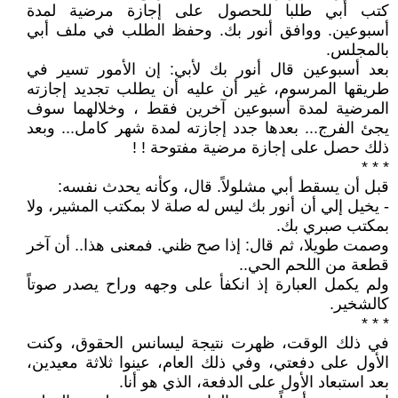
كتب أبي طلبا للحصول على إجازة مرضية لمدة
أسبوعين. ووافق أنور بك. وحفظ الطلب في ملف أبي
بالمجلس.
بعد أسبوعين قال أنور بك لأبي: إن الأمور تسير في
طريقها المرسوم، غير أن عليه أن يطلب تجديد إجازته
المرضية لمدة أسبوعين آخرين فقط ، وخلالهما سوف
يجئ الفرج... بعدها جدد إجازته لمدة شهر كامل... وبعد
ذلك حصل على إجازة مرضية مفتوحة ! !
* * *
قبل أن يسقط أبي مشلولاً. قال، وكأنه يحدث نفسه:
- يخيل إلي أن أنور بك ليس له صلة لا بمكتب المشير، ولا
بمكتب صبري بك.
وصمت طويلا، ثم قال: إذا صح ظني. فمعنى هذا.. أن آخر
قطعة من اللحم الحي..
ولم يكمل العبارة إذ انكفأ على وجهه وراح يصدر صوتاً
كالشخير.
* * *
في ذلك الوقت، ظهرت نتيجة ليسانس الحقوق، وكنت
الأول على دفعتي، وفي ذلك العام، عينوا ثلاثة معيدين،
بعد استبعاد الأول على الدفعة، الذي هو أنا.