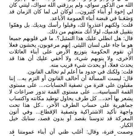
الله من الذكور سواي، ولم يرزقني الله سواك، ليتني كان
لي إخوة أو أبناء كثيرون،.. لوكان لى لما كان الزمان قد
وَضَعَـنا في قبضة أبناء العمومة الأباعد.
قلت: ولكنهم اعتذروا لك، وقبلوا رأسك ويديك. بل وهمّوا
بتقبيل قدميك، لولا أنك منعتهم من ذلك.
قال: هل انطلي عليك هذا التمثيل؟. ما في قلوبهم جميعا
هو ما جاء على لسان الليثي. إنهم مرعوبون، يخشون فعلا
أن تقوم الحكومة بتوزيع الأرض على أبناء العائلات
الأخرى، ولا ينوبهم شيء، ولا أخفي عليك أن هذا قد
يحدث فعلا، أو يحدث شيء قريب منه.
قلت: ولكنك في حدود ما أعلم لم تخالف القانون.
قال: ليست المسألة أن أخالف القانون أو التزم به... إننا
مقبلون على فترة من تصفية الحسابات،... على مستوى
القمة السياسية،... على مستوى القمة تدور صراعات لا
يشعر بها أحد،... كل طرف يحاول توطيد مكانته واكتساب
جماهيرية على حساب الطرف الآخر، ..كل هذا تحت
واجهة تأكيد الاشتراكية وتصفية الإقطاع... وفي أتون
المعركة قد تدوسنا بقصد أو بدون قصد، سنابك خيل
الكبار.
وصمت فترة، وقال: أغلب ظني أن أبناء عمومتنا قد