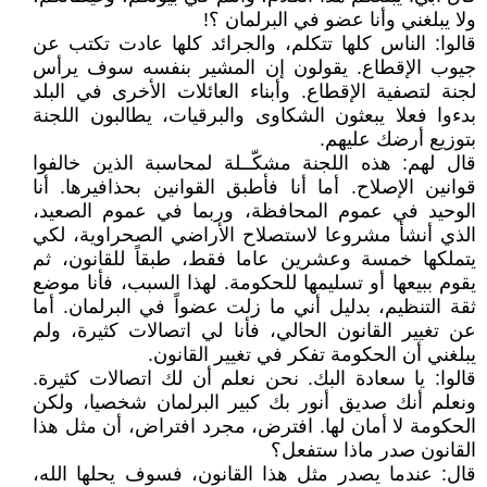
ولا يبلغني وأنا عضو في البرلمان ؟!
قالوا: الناس كلها تتكلم، والجرائد كلها عادت تكتب عن
جيوب الإقطاع. يقولون إن المشير بنفسه سوف يرأس
لجنة لتصفية الإقطاع. وأبناء العائلات الأخرى في البلد
بدءوا فعلا يبعثون الشكاوى والبرقيات، يطالبون اللجنة
بتوزيع أرضك عليهم.
قال لهم: هذه اللجنة مشكّــلة لمحاسبة الذين خالفوا
قوانين الإصلاح. أما أنا فأطبق القوانين بحذافيرها. أنا
الوحيد في عموم المحافظة، وربما في عموم الصعيد،
الذي أنشأ مشروعا لاستصلاح الأراضي الصحراوية، لكي
يتملكها خمسة وعشرين عاما فقط، طبقاً للقانون، ثم
يقوم ببيعها أو تسليمها للحكومة. لهذا السبب، فأنا موضع
ثقة التنظيم، بدليل أني ما زلت عضواً في البرلمان. أما
عن تغيير القانون الحالي، فأنا لي اتصالات كثيرة، ولم
يبلغني أن الحكومة تفكر في تغيير القانون.
قالوا: يا سعادة البك. نحن نعلم أن لك اتصالات كثيرة.
ونعلم أنك صديق أنور بك كبير البرلمان شخصيا، ولكن
الحكومة لا أمان لها. افترض، مجرد افتراض، أن مثل هذا
القانون صدر ماذا ستفعل؟
قال: عندما يصدر مثل هذا القانون، فسوف يحلها الله،