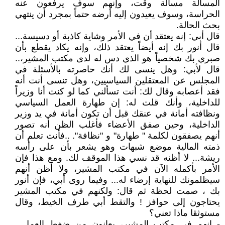
المسألة مسألة وقت، وإنهم سوف يرفعون عنه
الحراسة، وسوف يعيدون إليه أرضه حتماً بمجرد أن ينتهي
بحث الحالة.
قال أبي: إنه يعتقد أن في الأمر وشاية كاذبة أو دسيسة...
قال أنور بك إنه أيضاً يعتقد ذلك، وإنه يكاد يقطع بأن
صبري بك شخصياً هو الذي دس له لدى مكتب المشير،..
قال لأبي: وهل ينسى لك أنك حاصرته بالأسئلة في
المجلس عن المعتقلين السياسيين، وهل تنسى أنت أنه
فقد أعصابه وقال لك: أنت تسألني كما لو كنت أنا وزيراً
للداخلية، وأنك قلت له: إن طهارة العمل السياسي
ونظافته أمانة في عنقك قبل أن تكون أمانة في يد وزير
الداخلية، وحين صفق الأعضاء فأغلب الظن أنه تصور
أنهم يصفقون لكلمة " طهارة" و "نظافة". ..فأنت تعلم أن
ذمته المالية موضع شبهات وهو يشعر بأن على رأسه
ريشة... لا أظنه قد نسي هذا الموقف لك. ومع هذا فإن
الأمر بأكمله الآن في مكتب المشير، ولا أظن أنهم
سيظلمونك للنهاية إرضاء له... وفيما روى أبي، فإن أنور
بك ، صمت لحظة ثم قال: ولكنهم في مكتب المشير
يحتاجون إلى حوافز ! والتقط أبي طرف الخيط، وقال
مستوثقا ماذا تعني؟
- إنهم في مكتب المشير، يعانون من ضغط العمل...