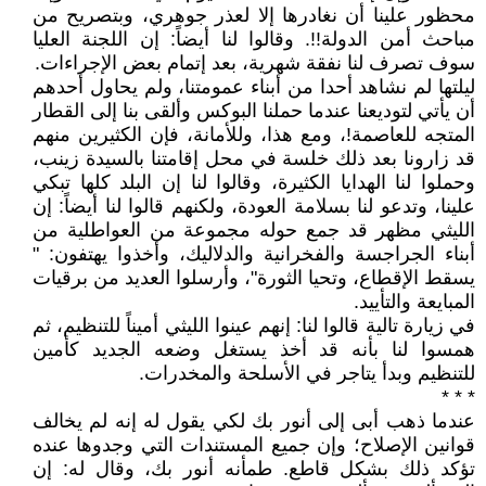
محظور علينا أن نغادرها إلا لعذر جوهري، وبتصريح من
مباحث أمن الدولة‍!!. وقالوا لنا أيضاً: إن اللجنة العليا
سوف تصرف لنا نفقة شهرية، بعد إتمام بعض الإجراءات.
ليلتها لم نشاهد أحدا من أبناء عمومتنا، ولم يحاول أحدهم
أن يأتي لتوديعنا عندما حملنا البوكس وألقى بنا إلى القطار
المتجه للعاصمة!، ومع هذا، وللأمانة، فإن الكثيرين منهم
قد زارونا بعد ذلك خلسة في محل إقامتنا بالسيدة زينب،
وحملوا لنا الهدايا الكثيرة، وقالوا لنا إن البلد كلها تبكي
علينا، وتدعو لنا بسلامة العودة، ولكنهم قالوا لنا أيضاً: إن
الليثي مظهر قد جمع حوله مجموعة من العواطلية من
أبناء الجراجسة والفخرانية والدلاليك، وأخذوا يهتفون: "
يسقط الإقطاع، وتحيا الثورة"، وأرسلوا العديد من برقيات
المبايعة والتأييد.
في زيارة تالية قالوا لنا: إنهم عينوا الليثي أميناً للتنظيم، ثم
همسوا لنا بأنه قد أخذ يستغل وضعه الجديد كأمين
للتنظيم وبدأ يتاجر في الأسلحة والمخدرات.
* * *
عندما ذهب أبى إلى أنور بك لكي يقول له إنه لم يخالف
قوانين الإصلاح؛ وإن جميع المستندات التي وجدوها عنده
تؤكد ذلك بشكل قاطع. طمأنه أنور بك، وقال له: إن