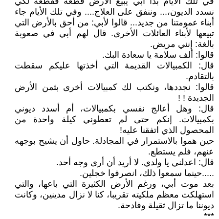
في تلك الأيام بدأ أبي يبيع الأرض قطعة فقطعة لكي
نسدد الديون،... وننفق على العلاج.... وفي تلك الأيام جاء
أبناء عمومتنا من جديد... قالوا لأبي: من أحق بالأرض التي
تبيعها لأبناء العائلات الأخرى. قال لهم أبي في صعوبة
بالغة: إنني مريض.
قالوا: ألف سلامة يا سعادة البك.
قال: الكمبيالات القديمة التي أخذتها عليكم سقطت
بالتقادم.
قالوا: نجددها، ونكتب لك كمبيالات أخرى بثمن الأرض
الجديدة ! !
قال: وهل أعالج نفسي بكمبيالات، أم أسدد ديوني
بكمبيالات. إنكم حتى لم تعطوني كيلة واحدة من
المحصول الذي اتفقنا عليه!
حين هموا بالاستمرار في المجادلة. حاول أن يشيح بوجهه
عنهم، فلم يستطع.
قال: اعدلني يا ولدي. لا أريد أن أرى وجه أحد.
.....حينما سمعوا ذلك، انصرفوا خجلين.
بعد موت أبي، ورغم الأرض الكثيرة التي باعها، والتي
استهلكت معظم ملكيته تقريبا، كنا لا نزال مدينين، وكانت
ديوننا ما تزال ثقيلة وفادحة.
***