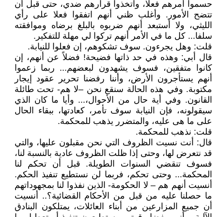
حسموا أمرهم فعلا، واتخذوا قرارهم ضدي، حتى قبل أن
تتضح الأمور. وأغلب ظني أنهم اتفقوا فعلا على رأي
الليثي، ولا أستبعد أنهم ضربوه بالبلغ برضاه وموافقته
سلفا... كل ما في الأمر أنهم تركوا لي مهلة للتفكير.
قلت: وهل يجرءون. سوف تشكوهم، إن فعلوا للنيابة.
قال أبي: وهذه في حد ذاتها فضيحة! فضلاً عن أنهم، إن
كانوا متفقين، فسوف يشهدون لبعضهم... ربما زعموا
أنهم يستأجرون الأرض، وأننا رفضنا تحرير عقود إيجار
مكتوبة. وفي هذه الحالة سنقع نحن –لا هم- تحت طائلة
القانون. وفي أية حال من الأحوال،... وأيا ما كان الذي
سيقولونه، فإن النيابة سوف تأمر، كعادتها، ببقاء الحال
على ما هى عليه، والمتضرر يذهب للمحكمة.
قلت: نذهب للمحكمة.
قال: أنت نسيت الظروف التي نحن مقبلون عليها، والتي
قد نتعرض لها، وحتى إذا ظلت الظروف عادية بالنسبة لنا،
فسوف تنقضي السنوات الطويلة. قبل أن تحكم لنا
المحكمة... وحتى تحكم، فربما لن نستطيع تنفيذ الحكم.
أنسيت أنهم هم – لا الحكومة- الذين نفذوا لنا بمجهوداتهم
ما حصلنا عليه من قبل من الأحكام القضائية؟.. أنسيت
أن جميع المزارعين من أبناء العائلات، يمتلكون البنادق