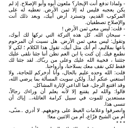
- ولماذا تدفع أنت الإيجار؟ ملعون أبوه وأبو الإصلاح. إذ لم
يكن يعجبه فليس له إلا ثمن الأرض. تعطيه له على
المركوب القديم، وتسترد أرض أبيك، وبعد ذلك أنت
والإصلاح تصطفيان.
- قلت: ليس معي ثمن الأرض !
- سبحان الله. كل هذه التركة التي تركها لك أبوك،
وتقول: ليس معي ثمن الأرض. هل نسيت أن المرحوم
باعها بملاليم، أم أنك مثل أبيك، تقول هذا الكلام ؛ لكي لا
نطمع فيك. إن كنت يا ابن العم تظن أننا جئنا نلقى عليك
جثثننا ، فخيبة الله عليك وعلى من ربـّاك. لقد جئنا لك
فقط لكي نقف معك بسلاحنا، وأرواحنا.
قلت: الله وحده عليم بالحال، وأنا أدخركم للحاجة، ولا
أستغني عنكم أبداً. ولكن سويت المسألة بما يرضي الله،
وقد اقتنع الرجل، فما الداعي لإثارة المشاكل.
قالوا: والله لم يقتنع إلا لأنه يعلم أن وراءك رجالاً،
مستعدين للموت في سبيل كرامة العائلة،.. إياك أن
تنسى هذا.
وانصرفوا وعلامات الغيظ على وجوههم. لا أدري ..منـّى،
أم من الشيخ فزّاع، أم من الاثنين معا!
* * *