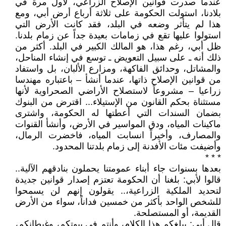
عندما صدرت قوانين الإصلاح الزراعي، لأول مرة في
بلادنا، استولت الحكومة على ثلاثة أرباع أرض أبي، ومع
هذا لم يتأثر وضعه في البلد، فقد كانت الأرض التي
استولوا عليها تقع في زمامات بعيدة جداً عن زمام بلدنا.
ظل أبي، رغم هذا، هو المالك الكبير في البلد. أكثر من
ذلك أنه ـ على سبيل التعويض ـ توسع في إنشاء المناحل،
والمشاتل، وحدائق الفاكهة، ومزارع الألبان، بل واستفاد
من قوانين الإصلاح ذاتها، عندما أنشأ – باعتباره مهندسا
زراعيا – مشروعاً لاستصلاح الأراضي الصحراوية لأنها
مستثناة بحكم القانون من الإستيلاء... اقترض من البنوك
بضمان السندات التي أعطتها له الحكومة، واشترى
ماكينات المياه، ودق المواسير في الأرض، وأنشأ القنوات
والمصارف، وأخيراً انسابت المياه، فاخضرت الرمال،
وأضيفت مئات الأفدنة إلى زمام بلدتنا المحدود.
* * *
بعدها بسنوات جاء أبناء عمومتنا يحملون بنادقهم الآلية..
قالوا لأبي: بلغنا أن الحكومة تعتزم إصدار قوانين جديدة
لتحديد الملكية الزراعية،.. يقولون إنهم لن يسمحوا
للشخص الواحد بأكثر من خمسين فداناً، سواء من الأرض
القديمة، أو المستصلحة.
قال أبي: يبلغكم هذا الكلام، وأنتم في بيوتكم، وغيطانكم،