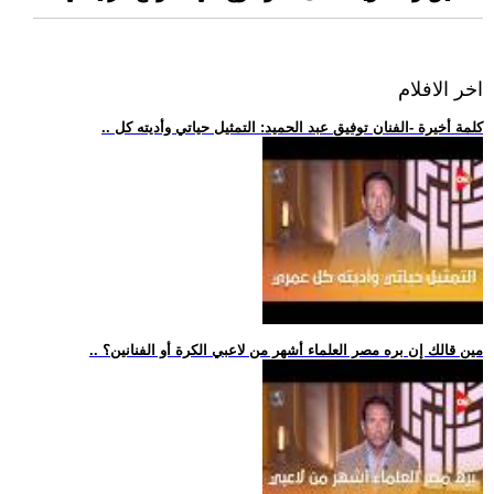
اخر الافلام
.. كلمة أخيرة -الفنان توفيق عبد الحميد: التمثيل حياتي وأديته كل
.. مين قالك إن بره مصر العلماء أشهر من لاعبي الكرة أو الفنانين؟