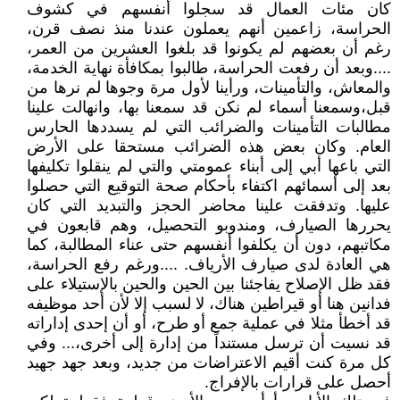
كان مئات العمال قد سجلوا أنفسهم في كشوف
الحراسة، زاعمين أنهم يعملون عندنا منذ نصف قرن،
رغم أن بعضهم لم يكونوا قد بلغوا العشرين من العمر،
....وبعد أن رفعت الحراسة، طالبوا بمكافأة نهاية الخدمة،
والمعاش، والتأمينات، ورأينا لأول مرة وجوها لم نرها من
قبل،وسمعنا أسماء لم نكن قد سمعنا بها، وانهالت علينا
مطالبات التأمينات والضرائب التي لم يسددها الحارس
العام. وكان بعض هذه الضرائب مستحقا على الأرض
التي باعها أبي إلى أبناء عمومتي والتي لم ينقلوا تكليفها
بعد إلى أسمائهم اكتفاء بأحكام صحة التوقيع التي حصلوا
عليها. وتدفقت علينا محاضر الحجز والتبديد التي كان
يحررها الصيارف، ومندوبو التحصيل، وهم قابعون في
مكاتبهم، دون أن يكلفوا أنفسهم حتى عناء المطالبة، كما
هي العادة لدى صيارف الأرياف. ....ورغم رفع الحراسة،
فقد ظل الإصلاح يفاجئنا بين الحين والحين بالإستيلاء على
فدانين هنا أو قيراطين هناك، لا لسبب إلا لأن أحد موظيفه
قد أخطأ مثلا في عملية جمع أو طرح، أو أن إحدى إداراته
قد نسيت أن ترسل مستنداً من إدارة إلى أخرى،... وفي
كل مرة كنت أقيم الاعتراضات من جديد، وبعد جهد جهيد
أحصل على قرارات بالإفراج.