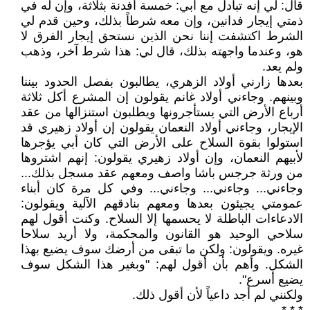
قال: لي إنه تبادل مع أبي: خمسة أفدنة بثلاثة، وإن له في
ذمتي إيجار فدانين، وإن معه شرطاً بذلك، وحين قدم لي
الشرط اكتشفت إننا نحن الذين نستحق إيجار الفرق لا
هو، وعندما واجهته بذلك، قال لي: هذا شرط آخر، وذهب
ولم يعد.
بعدها زارني أولاد الزهري، يطالبون بفصل الحدود بيننا
وبينهم. وجاءني أولاد غانم يقولون إن المشرع أكل ثلاثة
أرباع الأرض التي يستأجرونها ويطلبون استنزالها من عقد
الإيجار، وجاءني أولاد النعمان يقولون إن أولاد زهيري قد
استولوا بقوة السلاح على الأرض التي كان أبي يؤجرها
لأبيهم النعمان، وإن أولاد زهيري يقولون: إنهم اشتروها
من ورثة جرجس باشا واصف ومعهم عقد مسجل بذلك...
وجاءني... وجاءني... وجاءني... وفي كل مرة كان أبناء
عمومتي يجيئون بعدها ومعهم بنادقهم الآلية ويقولون:
الادعاءات الباطلة لا يحسمها إلا السلاح. وكنت أقول لهم
سلاحي الوحيد هو القانون والمحكمة، ولا أريد سلاحا
غيره. ويقولون: ولكن ما تبقى من أرضك سوف يضيع بهذا
الشكل. وأهم بأن أقول لهم: "وبغير هذا الشكل سوف
يضيع أسرع".
ولكنني لم أجد داعياً لأن أقول ذلك.