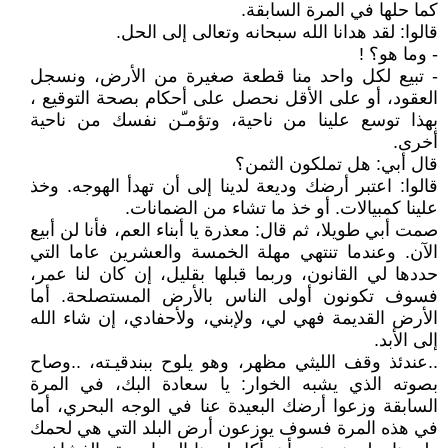
كما حلها في المرة السابقة.
قالوا: لقد هدانا الله سبحانه وتعالى إلى الحل.
- وما هو؟ !
- تبيع لكل واحد منا قطعة صغيرة من الأرض، ونسجل
العقود، أو على الأقل نحصل على أحكام بصحة التوقيع ،
بهذا توسع علينا من ناحية، وتؤمـّن نفسك من ناحية
أخرى.
قال أبي: هل تملكون الثمن؟
قالوا: اعتبر أرضك وديعة لدينا إلى أن تهدأ الهوجه. وخذ
علينا كمبيالات. أو خذ ما تشاء من الضمانات.
صمت أبي طويلا، ثم قال: معذرة يا أبناء العم، فأنا لن أبيع
الآن. وعندما تنتهي مهلة الخمسة والعشرين عاما التي
حددها لي القانون، وربما قبلها بقليل، إن كان لنا عمر،
فسوف تكونون أولى الناس بالأرض المستصلحة. أما
الأرض القديمة فهي لي، ولإبني، ولأحفادي، إن شاء الله
إلى الأبد.
..عندئذ وقف الليثي مظهر، وهو يلوح ببندقيـته، ..وصاح
بصوته الذي يشبه الخوار: يا سعادة البك، في المرة
السابقة وزعوا أرضك البعيدة عنا في الوجه البحري، أما
في هذه المرة فسوف يوزعون أرض البلد التي هي لحمك