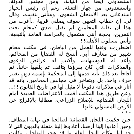
استبعدوني أيضاً من النيابة، ومن مجلس الدولة،
واستبعدوني من جهاز التعبئة، رغم أن رئيس الجهاز
استدعاني بعد الامتحان الشفوي، وهنأني بنفسه، وقال
لي: إن خطاب التعيين سوف يصلني قريباً، ..أغرب من
هذا أن نقابة المحامين لم تقبل قيدي كمحامٍ تحت
التمرين، بحجة أنني مشمول بالحراسة العامة بالتبعية،
وأنني مسلوب الأهلية! !
اضطررت وقتها للعمل من الباطن، في مكتب محام
شهير من معارف أبي. أنسخ له القضايا من المحاكم،
وأعد له الدوسيهات، وأكتب له عرائض الدعوى
والمذكرات التي كان يقرؤها بتأفف ثم يلقيها جانباً، ثم
أفاجأ بعد ذلك بأنه قدمها إلى المحكمة بإسمه دون تغيير
حرف واحد. بل ويتفاخر في مجالس المحامين، بأنه قد
أثار في مذكراته دفوعاً لا مثيل لها في تاريخ القانون ! !...
وعن طريق هذا المكتب أقمت الاعتراضات العديدة أمام
اللجان القضائية للإصلاح الزراعي، مطالبا بالإفراج عن
الأرض المستولي عليها.
* * *
حين حكمت اللجان القضائية لصالحنا في نهاية المطاف.
وحين أعادوا إلينا أرضنا، أعادوها إلينا مثقلة بالديون التي لا
حد لها. وكان النحل لعلة ما قد هجر المناحل، وكانت