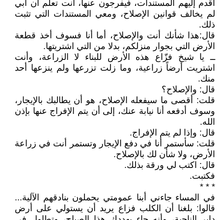
أقدم إليهم المستندات، فيفرجون عنها، أنت تعلم أن أبي
لم يخالف قوانين الإصلاح، ومعي المستندات التي تثبت
ذلك.
قال:هذا شأنك أنت والإصلاح، أما أنا فسوف أخذ قطعة
الأرض التي بجوار منزلكم، بدلا من التي اشتريتها.
ــ يا شيخ فزّاع هذه الأرض للبناء لا الزراعة، وأنت
اشتريت أرضاً زراعية، وما زلت تزرعها ولم ينزعها أحد
منك.
قال: والإصلاح؟
قلت: أقصى ما سيفعله الإصلاح، هو أن يطالبك بالإيجار،
وسوف أدفعه أنا نيابة عنك، إلى أن يتم الإفراج عنها بإذن
الله.
قال: وإذا لم يتم الإفراج.
قلت: سأستمر أنا في دفع الإيجار وتستمر أنت في زراعة
الأرض، ولا شأن لك بالإصلاح.
قال: اكتب لي ورقة بذلك.
فكتبت.
* * *
في المساء جاءني أبنا عمومتي يحملون بنادقهم الآلية...
قالوا: بلغنا أن الكلب فزاع يريد أن يستولي على أرض
داير الناحية، وأنه جاء يهددك هذا الصباح، وتطاول في