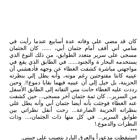
كان قد مضى على وفاته عدة أسابيع عندما رأيت في
منامي أني أقف أمام جثمان أبي، ...... كان الجثمان
مسجى على سرير متعدد الطوابق، من ذلك النوع الذي
يستخدمه البحار ة والجنود...... في الطابق الذي يقع في
مواجهتي مباشرة كشفت الغطاء عن وجهه فأدهشني أن
عينيه كانتا مفتوحتين رغم موته، وأنه يطل إلي بنظرته
الحزينة، بل خيل إلي أن عينيه فيهما بقايا دموع!!. وحين
رددت عليه الغطاء حانت مني التفاته إلى الطابق الأسفل
من السرير... كان ثمة جثمان آخر مسجى... حين كشفت
عنه الغطاء فوجئت بأنه أيضا جثمان أبي وأنه يطل علي
بنظراته الحزينة الضارعة... رحت أنقل نظراتي بين
طوابق السرير... في كل منها ذات الجثمان،... وذات
النظرات والدموع.!
***
استيقظت مذعوراً والعرق البارد يتصبب على جبيني.