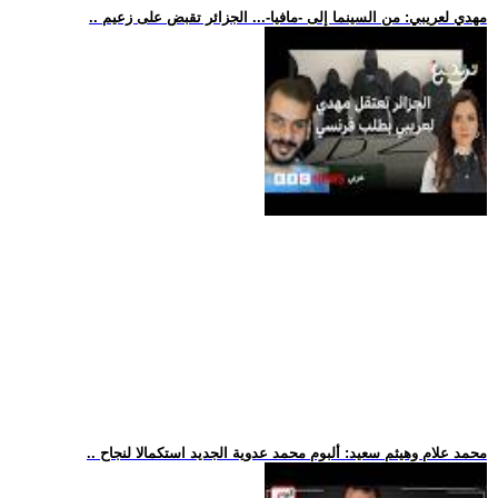
.. مهدي لعريبي: من السينما إلى -مافيا-... الجزائر تقبض على زعيم
.. محمد علام وهيثم سعيد: ألبوم محمد عدوية الجديد استكمالا لنجاح