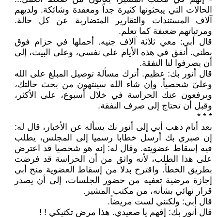
الحالات التي يبحثونها كثيرة جداً ومعقدة وشائكة. ولديهم
آلاف المستندات والتقارير المتضاربة عن كل حالة.
ومرتباتهم ضعيفة كما تعلم.
قال أبي: معي ثلاثة آلاف جنيه. أحملها في حزام فوق
بطني. أنفق في هذه الأيام على نفسي، وعلى البيت، إلى
أن يصرفوا لنا النفقة.
قال أنور بك: عظيم. أترك مسألة توصيل المبلغ على الله
وعلىّ شخصياً. وإن شاء الله سينتهون من بحث حالتك،
ويرفعون عنك الحراسة في خلال أسبوع، على الأكثر،
وقبل أن تحتاج إلى صرف النفقة.
* * *
بعد أيام ذهب أبي إلى أنور بك يسأله عن الأخبار، قال له:
إن صبري بك أرسل خطابا رسميا إلى المجلس، يطلب
فيه إسقاط عضويته. وقال له: إنه هو شخصيا قد اعترض
على هذا الطلب، لأنه واثق من أن الحراسة قد فرضت
بطريق الخطأ. واقترح بدلا من إسقاط العضوية منح أبي
إجازة مرضية تعفيه من حضور الجلسات، إلى أن يصدر
قرار نهائي بشأنه، من مكتب المشير.
قال أبي: ولكنني لست مريضاً.
قال أنور بك: إفهم يا صعيدي. هذا مرض تكتيكي ! !