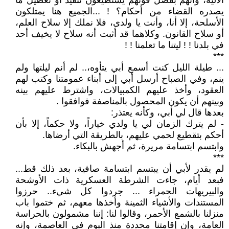
الآلية، وأنهم بفضل قوتهم يستطيعون تنفيذ أو تعطيل ما
يصدره القضاء من أحكام؟ ! ...الجميع هنا يمتلكون
الأسلحة، إلا أنا، وأنت يا ولدى، فلا نملك إلا سلاح العلم،
أو سلاح القانون. وكلاهما قد أثبت أنه سلاح لا يخيف أحد
في بلدنا ! ! ليتنا ما تعلمنا ! !
***
... طيلة الليل كنت أسمع أبي يتأوه،.. لم أنم ليلتها ولم
ينم، وفي الصباح أرسل أبي إلى أبناء عمومتنا وكتب لهم
العقود، وأخذ عليهم الكمبيالات، واشترط عليهم بينه
وبينهم أن يكون المحصول بالمناصفة فوافقوا .
بعدها قال لي أبي، وكأنه يعتذر:
- لم يترك الزمان لي يا ولدي خياراً، ولا حكماً، إلا بأن
أحكم بتقطيع لحمي عليهم، بالطريقة التي أرضاها.
وابتسم ابتسامة مريرة، ثم أجهش بالبكاء.
***
لم يقدر لأبي أن يبتسم ابتسامة صافية، بعد ذلك قط...
فبعد أيام، جاءت الشرطة العسكرية ذات الأوشحة
والبيريهات الحمراء ... جردوا كل شيء.. حرزوا
المستندات والأشياء الثمينة وأخذها معهم، ثم ختموا باب
منزلنا بالشمع الأحمر، وقالوا لنا: إننا مشمولون بالحراسة
العامة، وإن إقامتنا محددة منذ اليوم في العاصمة، وإنه