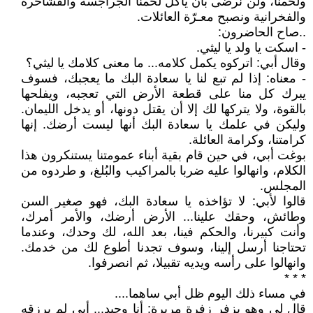
ولحمنا، ولن نرضى بأن يأكل لحمنا الجراجسة والفشاخره
والفخرانية ونصبح معـرّة العائلات.
..صاح الحاضرون:
- اسكت يا ولد يا ليثي.
وقال أبي: اتركوه يكمل كلامه... ما معنى كلامك يا ليثي؟
- معناه: إذا لم تبع لنا يا سعادة البك ما يعجبك، فسوف
يبرك كل منا على قطعة الأرض التي تعجبه، ويفلحها
بالقوة، ولا يتركها لك إلا أن يقتل دونها، أو يدخل الليمان.
وليكن في علمك يا سعادة البك أنها ليست أرضك. إنها
كرامتنا، وكرامة العائلة.
بوغت أبي، في حين قام بقية أبناء عمومتنا يستنكرون هذا
الكلام، وانهالوا عليه ضربا بالمراكيب والبُلغ، و طردوه من
المجلس.
قالوا لأبي: لا تؤاخذه يا سعادة البك، فهو صغير السن
وطائش، وحقك علينا... الأرض أرضك، والأمر أمرك،
وأنت كبيرنا، والحكم فينا، بعد الله، لك وحدك، وعندما
تحتاجنا أرسل إلينا، وسوف تجدنا أطوع لك من خدمك.
وانهالوا على رأسه ويديه تقبيلا، ثم انصرفوا.
* * *
في مساء ذلك اليوم ظل أبي ساهما....
قال لي وهو يزفر زفرة مريرة: أنا وحيد... أبي لم يرزقه