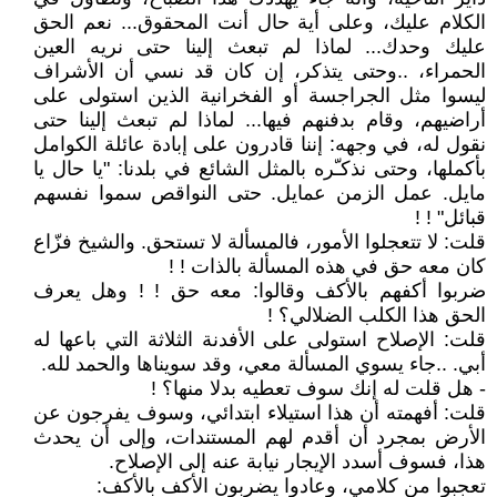
الكلام عليك، وعلى أية حال أنت المحقوق... نعم الحق
عليك وحدك... لماذا لم تبعث إلينا حتى نريه العين
الحمراء، ..وحتى يتذكر، إن كان قد نسي أن الأشراف
ليسوا مثل الجراجسة أو الفخرانية الذين استولى على
أراضيهم، وقام بدفنهم فيها... لماذا لم تبعث إلينا حتى
نقول له، في وجهه: إننا قادرون على إبادة عائلة الكوامل
بأكملها، وحتى نذكـّره بالمثل الشائع في بلدنا: "يا حال يا
مايل. عمل الزمن عمايل. حتى النواقص سموا نفسهم
قبائل" ! !
قلت: لا تتعجلوا الأمور، فالمسألة لا تستحق. والشيخ فزّاع
كان معه حق في هذه المسألة بالذات ! !
ضربوا أكفهم بالأكف وقالوا: معه حق ! ! وهل يعرف
الحق هذا الكلب الضلالي؟ !
قلت: الإصلاح استولى على الأفدنة الثلاثة التي باعها له
أبي. ..جاء يسوي المسألة معي، وقد سويناها والحمد لله.
- هل قلت له إنك سوف تعطيه بدلا منها؟ !
قلت: أفهمته أن هذا استيلاء ابتدائي، وسوف يفرجون عن
الأرض بمجرد أن أقدم لهم المستندات، وإلى أن يحدث
هذا، فسوف أسدد الإيجار نيابة عنه إلى الإصلاح.
تعجبوا من كلامي، وعادوا يضربون الأكف بالأكف: