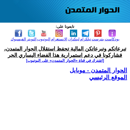
تابعونا على:
بودكاست
بنترست
تيلكرام
لينكدإن
الانستغرام
اليوتيوب
التويتر
الفيسبوك
تبرعاتكم وتبرعاتكن المالية تحفظ استقلال الحوار المتمدن،
فشاركونا في دعم استمرارية هذا الفضاء اليساري الحر
[اشترك في قناة ‫«الحوار المتمدن» على اليوتيوب]
الحوار المتمدن - موبايل
الموقع الرئيسي