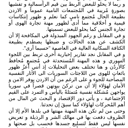
و ربما لا يحلو للبعض الربط بين قيم الرأسمالية و تفشيها
بصورةٍ مُريبة في المُجتمعات النامية عموماً و الاردن
بطبيعة الحال مُجتمع ناميٍ كما نعلم و ظهور إنتكاسات
قيمية و أخلاقية مما أدى لظهور مهنة تجارة الهوى أو
تجارة الجنس كما يحلو للبعض تسميتها.
و في المقابل و رغم الجهود المبذولة في المكافحة إلا أن
الكشف عن هذه الحالات و ضبطها يصطدم بطبيعة
الكثافة السكانية العالية في العاصمة "حسبما أرى".
و في المقابل نجد تقارير إخبارية أُخرى تربط بين اللجوء
السوري و هذه المهنة المُستحدثة في مُجتمعٍ مُحافظ
كالأُردُن و هنا تختلف بعض التحليلات إذ أنني أعزُ ظهور
بائعاتٍ للهوى من اللاجئات السوريات الى الأثار النفسية
المصاحبة للجوء و على الرغم من أن الاردن يوفر الامن و
الأمان لهؤلاء إلا أن من تركنَ بيوتهن قصراً في سوريا
يواجهن مُشكلة نفسية مُتمثلةً باليأس و التمرد على القيم
الإجتماعية ، و يأتي دور الإقتصاد و البحث عن المال من
أهم المُحركات لهاؤلاء كما سبقَ إن تحدثنا.
وحتى من لم تكن هذه المهنة مهنتها في بلدها الأم إلا أن
الظروف دفعت بها في مهالك الشر و الرذيلة و تعريض
نفسها ليس فقط لتسليع جسدها فحسب بل صحتها و