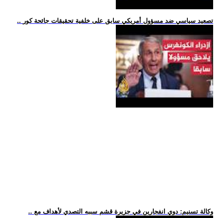
.. تصعيد سياسي ضد مسؤول أمريكي سابق على خلفية تحقيقات جائحة كور
.. وكالة تسنيم: دوي انفجارين في جزيرة قشم سببه التصدي لأهداف مع