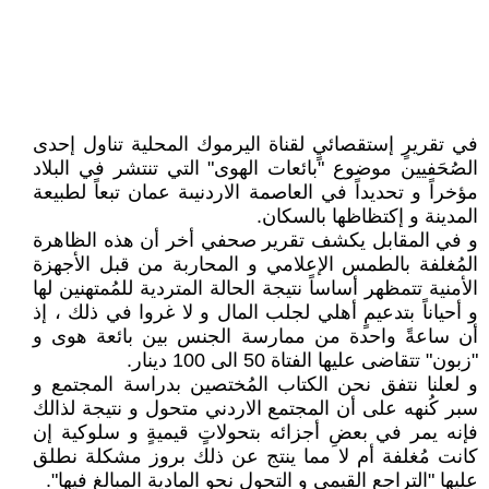
في تقريرٍ إستقصائيٍ لقناة اليرموك المحلية تناول إحدى
الصُحَفيين موضوع "بائعات الهوى" التي تنتشر في البلاد
مؤخراً و تحديداً في العاصمة الاردنيىة عمان تبعاً لطبيعة
المدينة و إكتظاظها بالسكان.
و في المقابل يكشف تقرير صحفي أخر أن هذه الظاهرة
المُغلفة بالطمس الإعلامي و المحاربة من قبل الأجهزة
الأمنية تتمظهر أساساً نتيجة الحالة المتردية للمُمتهنين لها
و أحياناً بتدعيمٍ أهلي لجلب المال و لا غروا في ذلك ، إذ
أن ساعةً واحدة من ممارسة الجنس بين بائعة هوى و
"زبون" تتقاضى عليها الفتاة 50 الى 100 دينار.
و لعلنا نتفق نحن الكتاب المُختصين بدراسة المجتمع و
سبر كُنهه على أن المجتمع الاردني متحول و نتيجة لذالك
فإنه يمر في بعضِ أجزائه بتحولاتٍ قيميةٍ و سلوكية إن
كانت مُغلفة أم لا مما ينتج عن ذلك بروز مشكلة نطلق
عليها "التراجع القيمي و التحول نحو المادية المبالغ فيها".