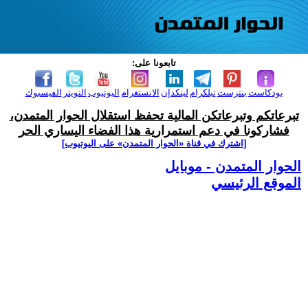
تابعونا على:
بودكاست
بنترست
تيلكرام
لينكدإن
الانستغرام
اليوتيوب
التويتر
الفيسبوك
تبرعاتكم وتبرعاتكن المالية تحفظ استقلال الحوار المتمدن،
فشاركونا في دعم استمرارية هذا الفضاء اليساري الحر
[اشترك في قناة ‫«الحوار المتمدن» على اليوتيوب]
الحوار المتمدن - موبايل
الموقع الرئيسي