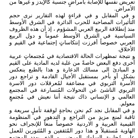
تعريض نفسها للإصابة بأمراضٍ جنسية كالإيدز و غيرها من
الأمراض.
و في المقابل و في قراءةٍ لهذه التقارير نرى حجم
التأثيرات المصاحبة للحرب الدائرة في الشرق الأوسط
منذ إنطلاقة الربيع العربي المشؤوم ، إذ أن هذه الظروف
السياسية في الشرق الأوسط عموماً و دول الربيع
العربي خصوصاً أفرزت إنتكاساتٍ إجتماعية في القيم و
الأخلاق.
و نتيجة تمظهرات الحالة الاقتصادية في مُجتمعاتٍ عربية
أُخرى دفع البعض خاصةً من غلبة لديه المادية على القيم
و المبادئ الى مسالك الدعارة و هذا بالطبع ينعكس
بشكلٍ أو بأخر بمستقبل الأجيال القادمة و تراجع دور
الأسرة التربوي في مضاعفة لمُعرقلات دور الاسرة
التربوي الناشئ عن التحولات المُتسارعة في المجتمع
العالمي و الإنساني ذاك نتيجة أننا نعيش في مُجتمعٍ
معولم.
و في المقابل نجد كم نحن بحاجةٍ لوقفة تأملٍ سريعة و
ثاقبة لمنع مزيدٍ من التراجع و التدهور في المنظومة
القيمية العربية و الاردنية خصوصاً منعاً للإنجراف نحو
الهاوية مُستقبلاً و هذا دور المُثقفين و المُتَنورين للعمل
على مُحاربة السلوك المرضي و الذي يهدد المجتمع