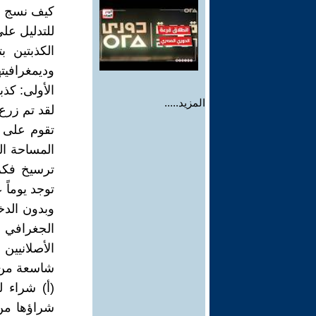
كيف نسج ال
للتدليل على
الكذبتين ب
وديمغرافيته
الأولى: كذب
المزيد.....
لقد تم زرع 
ترسيخ فكرة
توجد يوماً
وبدون الدخ
الجغرافي 
الأصلانيين
شاسعة من م