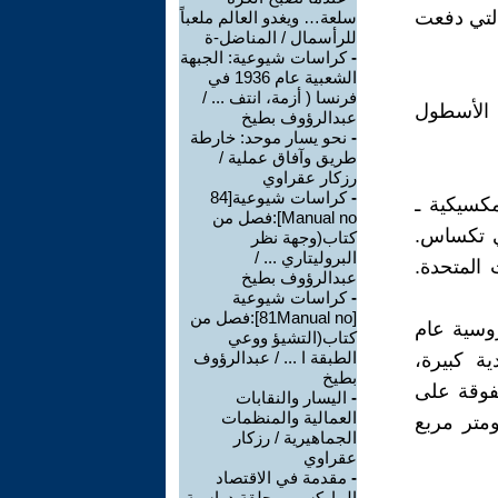
ئيسية التي دفعت
سلعة… ويغدو العالم ملعباً
للرأسمال / المناضل-ة
-
كراسات شيوعية: الجبهة
الشعبية عام 1936 في
فرنسا ( أزمة، انتف ... /
الأسطول
عبدالرؤوف بطيخ
-
نحو يسار موحد: خارطة
طريق وآفاق عملية /
رزكار عقراوي
-
كراسات شيوعية[84
رب المكسيكية ـ
Manual no]:فصل من
أراضي تكساس.
كتاب(وجهة نظر
البروليتاري ... /
 المتحدة.
عبدالرؤوف بطيخ
-
كراسات شيوعية
[81Manual no]:فصل من
روسية عام
كتاب(التشيؤ ووعي
الطبقة ا ... / عبدالرؤوف
ة كبيرة،
بطيخ
تفوقة على
-
اليسار والنقابات
العمالية والمنظمات
ومتر مربع
الجماهيرية / رزكار
عقراوي
-
مقدمة في الاقتصاد
الماركسي - حلقة دراسية