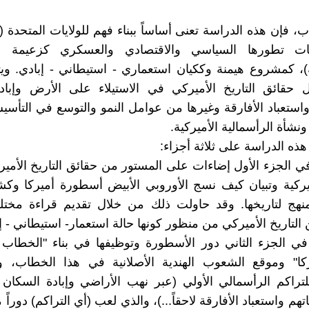
ب، فإن هذه الدراسة تعنى أساساً ببناء فهم للولايات المتحدة (
ت تطورها السياسي والاقتصادي والعسكري كزعيمة للر
ية)، كمشروع هيمنة وككيان استعماري - استيطاني - إبادي. و
ل حقائق التاريخ الأميركي في الاستيلاء على الأرض وإباد
 واستعباد الأفارقة وغيرها من عوامل النمو والتوسع في التأسي
نشأة الرأسمالية الأميركية.
ذه الدراسة على ثلاثة أجزاء:
ي الجزء الأول إضاءات على المستور من حقائق التاريخ الأمي
ميركية وتبيان كيف نسج الأوروبي الأبيض أسطورة أميركا و
منهج لتاريخها. وقد حاولت ذلك من خلال تقديم قراءة مختل
التاريخ الأميركي من منظور كونها حالة استعمار- استيطاني - إ
 في الجزء الثاني دور الأسطورة وتوظيفها في بناء "الخطاب 
كا" وموقع الشعوب الهندية الأصلانية في هذا الخطاب، وص
تراكم الرأسمالي الأولي (عبر نهب الأراضي وإبادة السكان ا
اتهم واستعباد الأفارقة لاحقاً...)، والذي لعب (أي التراكم) دوراً 