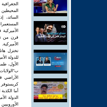
الجغرافية 
المحيطين ا
المستعمرات
الأميركية 
قرن من تار
الأميركية.
تختزل هاتا
للدولة الأم
الأول، طمس
ب"الولايا
الأراضي ق
كريستوفر 
أما الكذبة 
الأوروبيين 