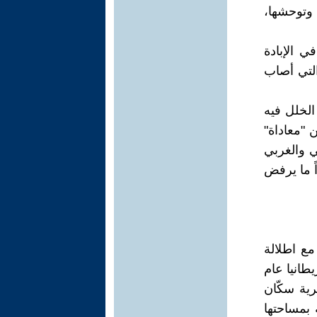
ا وتوحشها،
ي الإبادة
التي أصاب
الخلل فيه
 "معاداة"
ي والغربي
اً ما يرفض
مع اطلالة
طانيا عام
رية سكّان
 بمساحتها