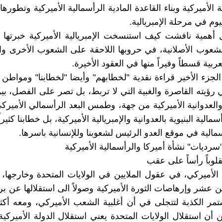
 الأميركية وبناء القاعدة المادية الرأسمالية الأميركية وتطوره
يوم في مرحلة الإمبريالية.
ل أهمية نافشت كيف استنسخت الإمبريالية الأميركية خبرتها ف
شعوب الأصلانية، في حروبها اللاحقة على الشعوب الأخرى و
بية قسطاً وفيراً منها في العقود الأخيرة.
الجزء الأخير قراءة نقدية "لخطابهم" وأيضا "لخطابنا" ومواطن 
ؤيته القاصرة والغبية التي لا تربط، بل تصر على الفصل، بين
 والعدوانية الأميركية من جهة، وطمس البعد الرأسمالي الأميرك
مالية البنيوية بالعدوانية والإمبريالية الأميركية، بل خطابنا كثير
مالية في موقع العدو الرئيس لشعوبنا وللإنسانية باسرها.
سرديات" نشأة أميركا والرأسمالية الأميركية
مقلوباً رأساً على عقب
خ الأميركي، في عقول الملايين في الولايات المتحدة وخارجها، 
ن عشر وإرهاصات الثورة الأميركية وصولاً الى استقلالها عن بري
 وتستمر الكذبة لتتجلى في أن أغلبية الشعب الأميركي، ومعه أكث
 أن استقلال الولايات المتحدة يعني استقلال الدولة الأميركية