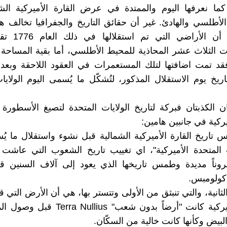
كما نعرفها اليوم والممتدة في عرض القارة الأميركية الش
لأطلسي والهادئ. غير أن حقائق التاريخ والجفرافيا تخالف هذا
السائد، إذ أن الأر
 الثلاث عشر المحاذية للمحيط الأطلسي، أما بقية المساحة 
فقد تمت اضافتها لتلك المستعمرات في العقود اللاحقة وبعد
يخ يوم الاستقلال المذكور، لتُشكّل ما يُسمى اليوم الولايا
ن الكذبتان فبركة لتاريخ الولايات المتحدة لتصيغ الأسطورة 
يركية في جانبين هامين:
 تاريخ القارة الأميركية الشمالية قبل نشوء واستقلال ما يُ
ت المتحدة الأميركية"، اي تغييب تاريخ الشعوب التي عاشت
روناً مديدة وطمس تاريخها الذي يعود إلى آلاف السنين 
كولومبس.
الثانية، والتي تنبثق من الأولى وتتستر بها، هي أن الأرض التي 
الدولة الأميركية كانت "أرضاً بدون شعب" lius
البيض وكأنها كانت خالية من السكّان.