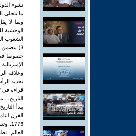
نشوء الدولة
ما يتجلى ال
وبما لا يق
الوحشية لل
الشعوب العر
3) يتضمن 
خصوصا في ر
الإمبريالية
وعلاقة الرأس
تحديد الرأس
قراءة في "
التاريخ... 
يبدأ التاري
القرن الثام
1776.
العالم، تظن