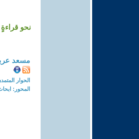
نحو قراءةٍ 
مسعد عربي
الحوار المتمدن-العدد: 5238 - 16
المحور: ابحاث