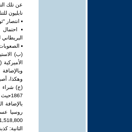
نابليون للت
▪ انتصار "ثورة العبيد"
▪ احتمال 
البريطاني 
▪ الصعوبات 
وبالإضافة 
وهكذا، أصب
(ج) شراء أ
1867ح
بالإضافة ا
روسيا عسكر
1,518,800) ).
الثانية: كذب