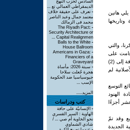
السادس لحزب النهج
الديمقراطي العمالي تع ...
-
تعرف على حقيقة خلاف
 يلي هاتين
معتمد جمال وعبد الناصر
 وتاريخها
محمد فى الزمالك
The Riyadh Pact:
-
Security Architecture or
Capital Realignmen ...
Balls to the White
-
نا، والتي
House Ballroom
Americans in Gaza:
-
ركا التي أعلنت استقلالها عن بريطانيا عام 1776 (1) قامت على
Financiers of a
المساحة الجغرافية المعروفة اليوم ب"الولايات المتحدة الأميركية"، بالإضافة إلى (2)
Graveyard
-
سبتة 2026: مأساة
لانية لم
هجرة جُعلت سلاحا
جيوسياسيا ضد الحكومة
الإسب ...
ئع التوسع
المزيد.....
ة الهنود
كتب ودراسات
شر أجزءًا
-
الإنسانيّة على حافة
الهاوية : السير القسري
ا 828 مليون ميل مربع وقد تمّ
نحو الخاوية أم صي ... /
شادي الشماوي
يركية الجديدة
-
عندما تصبح الكرة