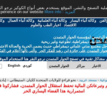
ة التصفح والنشر، الموقع يستخدم بعض أنواع الكوكيز نرجو النق
More info - المزيد
experience on our website
الفن
-
وكالة أنباء اليسار
-
وكالة أنباء العلمانية
-
وكالة أنباء العمال
-
وكا
الاقتصاد
-
اخبار الطب والعلوم
 الرئيسي لمؤسسة الحوار المتمدن
، علمانية، ديمقراطية، تطوعية وغير ربحية
ل مجتمع مدني علماني ديمقراطي حديث يضمن الحرية والعدالة الاجتم
حوار المتمدن على جائزة ابن رشد للفكر الحر والتى نالها أعلام في الفك
م مشاكل تقنية في تصفح الحوار المتمدن نرجو النقر هنا لاستخدام الموقع
كوردي
English
الاخبار
مراكز
الحوار المتمدن
وعية
-
مسعد عربيد
- نحو قراءةٍ للولايات المتحدة ككيان -استيطاني – إبادي-
 وتبرعاتكن المالية تحفظ استقلال الحوار المتمدن، فشاركونا 
استمرارية هذا الفضاء اليساري الحر