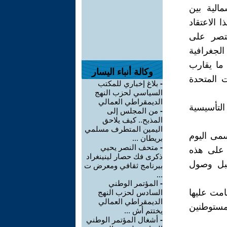
مالية بين
 الاعتقاد
اضي التي تم استقلالها في ذلك العام 1776 تقتصر على
الجغرافية
 ما يقارب
وكالة أنباء اليسار
ت المتحدة
-
بلاغ إخباري للمكتب
السياسي لحزب النهج
الديمقراطي العمالي
التأسيسية
-
من المجلس إلى
المذبح.. كيف يلاحق
اليمين المتطرف مسلمي
سمى اليوم
بريطان ...
-
متحف النصر يحيي
 على هذه
ذكرى فك حصار لينينغراد
قبل وصول
ببرنامج ثقافي ومعرض ت
...
-
المؤتمر الوطني
قامت عليها
السادس لحزب النهج
الديمقراطي العمالي
Terra Nul قبل وصول المستوطنين
يختتم أش ...
-
أشغال المؤتمر الوطني