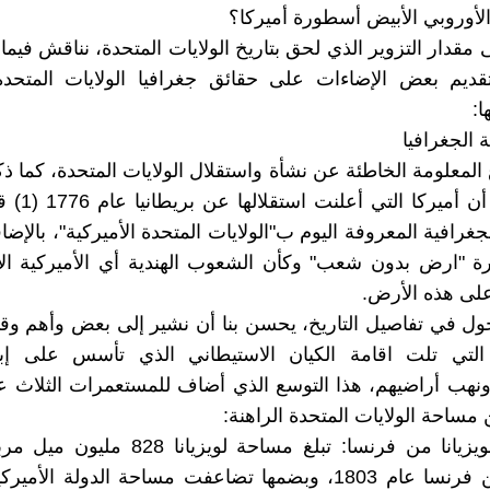
أوروبي الأبيض أسطورة أميركا؟
 مقدار التزوير الذي لحق بتاريخ الولايات المتحدة، نناقش فيما
تقديم بعض الإضاءات على حقائق جغرافيا الولايات المتحدة
ا:
ة الجغرافيا
المعلومة الخاطئة عن نشأة واستقلال الولايات المتحدة، كما ذكر
تقوم على أن أمي
 "ارض بدون شعب" وكأن الشعوب الهندية أي الأميركية الأص
 على هذه الأرض.
ول في تفاصيل التاريخ، يحسن بنا أن نشير إلى بعض وأهم وقا
التي تلت اقامة الكيان الاستيطاني الذي تأسس على إباد
 ونهب أراضيهم، هذا التوسع الذي أضاف للمستعمرات الثلاث ع
ساحة الولايات المتحدة الراهنة:
(أ) شراء لويزيانا من فرنسا: تبلغ مساحة لويزيان
شراؤها من فرنسا عام 1803، وبضمها تضاعفت مساحة الدولة الأم