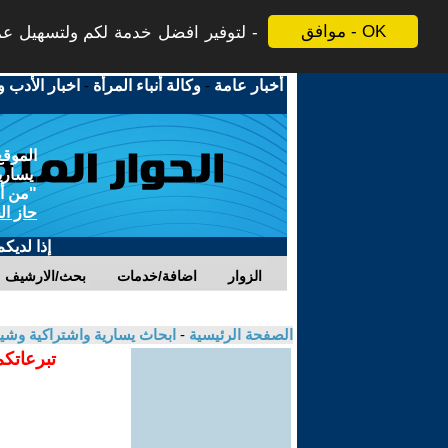
موافق - OK
لتوفير افضل خدمة لكم ولتسهيل عملي
أخبار عامة
-
وكالة أنباء المرأة
-
اخبار الأدب و
الموقع
يسارية
"من أج
حاز ال
إذا لديك
الزوار
اضافة/خدمات
بحث/الارشيف
الصفحة الرئيسية
-
ابحاث يسارية واشتراكية وشي
تبرعاتكم