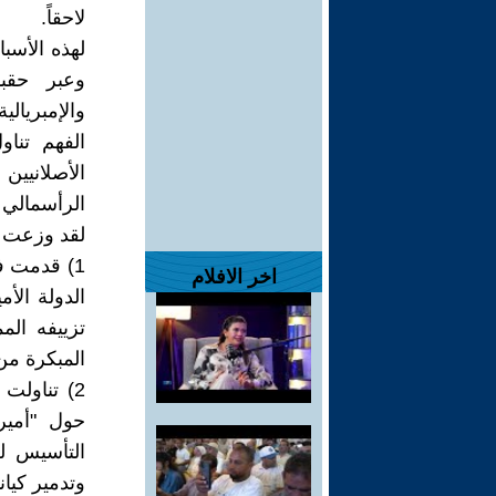
لاحقاً.
لهذه الأسبا
وعبر حقبا
والإمبريال
الفهم تناو
الأصلانيين
الرأسمالي و
لقد وزعت ه
1) قدمت ف
اخر الافلام
الدولة الأ
تزييفه الم
المبكرة من 
2) تناولت
حول "أمير
التأسيس لل
وتدمير كيان