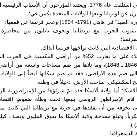
عن تلك التي استلقت عام 1776. ويعتقد المؤرخون أن الأسباب الر
نازل عن لويزيانا وبيعها للولايات المتحدة تكمن في:
 في هايتي (1791- 1804) وعجز فرنسا عن قمعها؛
نشوب الحرب مع بريطانيا وتخوف نابليون من محاصرة 
لفرنسا؛
الاقتصادية التي كانت تواجهها فرنسا آنذاك.
(ب) الاستيلاء على ما يقارب 52% من أراضي المكسيك في الح
الأميركية (1846 ـ 1848)، وما تلاها من ضم مساحات واسعة من 
الى ضم هذه الأراضي، فقد تم ضم سكانها أيضاً إلى الولايات
ح المكسيكي، صاحب الأرض، دخيلاً في وطنه.
لاسكا: أما ولاية ألاسكا فقد تمّ شراؤها من الإمبراطورية ال
يث قام الإمبراطور الروسي ببيعها تحت وطأة ضغوطٍ اقتصادي
لى تخوفه من أن يفقدها في حربة مع بريطانيا التي كانت م
ياً. وتبلغ مساحة ولاية ألاسكا ما يفوق المليون ونصف كيل
ة الديمغرافيا