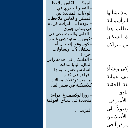
الممكن والكامن ملاحظ ...
-
التغيير الجذري في
منذ نشأتها
الولايات المتحدة بين
الممكن والكامن ملاحظ ...
أسمالية
-
عودة الى التراث: قراءة
يتطلب هذا
في بندلي جوزي
-
الذاتي والموضوعي في
ة السكان
تكوين إرنستو تشى غيفارا
-
كوسوفو: إنفصال أم
س للتراكم
إستقلال؟ ... وتساؤلات
اخرى!
-
الفاتيكان في خدمة رأس
المال: البابا بندكت
ركي ونشأة
السادس عشر نموذجا
-
قراءة في كتاب
كشف عملية
-مانيفستو: ثلاث مقالات
فة للحقبة
كلاسيكية في تغيير العال
...
بادي.
-
روزا لوكسمبرغ: قراءة
الأميركي"
متجددة في سياق العولمة
ولاً إلى
المزيد.....
لأصلانيين
مركزياً في