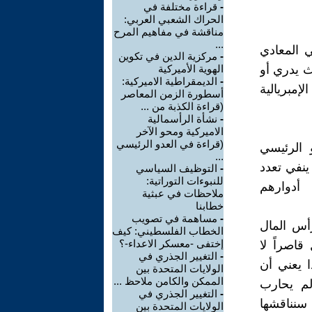
-
قراءة مختلفة في
الحراك الشعبي العربي:
مناقشة في مفاهيم المرح
...
 المعادي
-
مركزية الدين في تكوين
ث يدري أو
الهوية الأميركية
-
الديمقراطية الاميركية:
إمبريالية
أسطورة الزمن المعاصر
(قراءة الكذبة من ...
-
نشأة الرأسمالية
الاميركية ومحو الآخر
(قراءة في العدو الرئيسي
و الرئيسي
...
 ينفي تعدد
-
التوظيف السياسي
للنبوءات التوراتية:
 أدوارهم
ملاحظات في عبثية
خطابنا
-
مساهمة في تصويب
رأس المال
الخطاب الفلسطيني: كيف
إختفى -معسكر الاعداء-؟
قاصراً لا
-
التغيير الجذري في
 يعني أن
الولايات المتحدة بين
الممكن والكامن ملاحظ ...
 لم يحارب
-
التغيير الجذري في
 سنناقشها
الولايات المتحدة بين