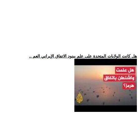
.. هل كانت الولايات المتحدة على علم ببنود الاتفاق الإيراني العم