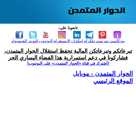
تابعونا على:
بودكاست
بنترست
تيلكرام
لينكدإن
الانستغرام
اليوتيوب
التويتر
الفيسبوك
تبرعاتكم وتبرعاتكن المالية تحفظ استقلال الحوار المتمدن،
فشاركونا في دعم استمرارية هذا الفضاء اليساري الحر
[اشترك في قناة ‫«الحوار المتمدن» على اليوتيوب]
الحوار المتمدن - موبايل
الموقع الرئيسي