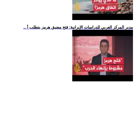
.. مدير المركز العربي للدراسات الإيرانية: فتح مضيق هرمز يتطلب أ