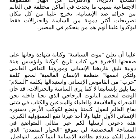
الضحايا الأبرياء، والاقتراب من انهيار المنظومة
الاجتماعية بسبب ما يحدث في أماكن مختلفة في العالم
من جرائم ضد الإنسانية، تخرج علينا من كل مكان
تصريحات أكثر دموية من الساسة والجنرالات فقط
ليؤكدوا علينا أنهم هم من يتحكم في المصير.
علينا أن نعلن "موت السياسة" وكتابة شهادة وفاتها على
صفحتها الأخيرة في كتاب تاريخ كوكبنا ولنؤسس هيئة
دولية تليق بتاريخنا الإنساني وموروثنا الثقافي العالمي
ولتكن اسمها" منظمة الإنسان العالمية" لمحو كلمة
"حرب" من القاموس الإنساني واستبدالها بكلمة "السلام"
بما يليق بإنسانيتنا لا كما يرى الساسة والجنرالات، قد حان
الوقت لنحطم التابوت الزجاجي الذي نحيا داخله نحن
الشعراء والفلاسفة والعلماء والمبدعين والكتاب في شتى
بقاع العالم لنقول كلمتنا ونضع لكوكب الأرض دستوره
الإنساني الأول علينا ولا أحد غيرنا تقع المسؤولية الكبرى.
هذة دعوتي أرسلها لكم عبر مقالي المتواضع في
المساحة المخصصة لي بموقع "الحوار المتمدن" الذي
يصل إليكم مندفع بطاقته الإنسانية أينما كنتم.. لنتواصل.