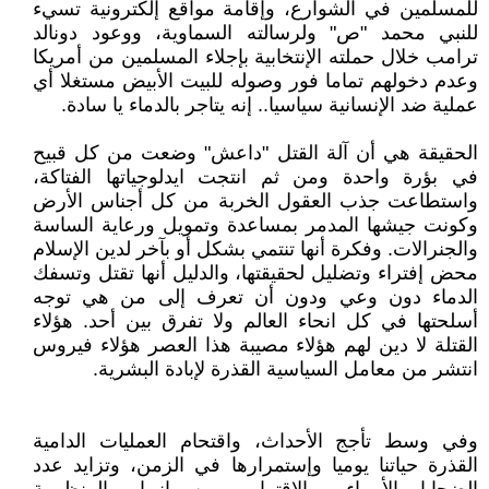
للمسلمين في الشوارع، وإقامة مواقع إلكترونية تسيء
للنبي محمد "ص" ولرسالته السماوية، ووعود دونالد
ترامب خلال حملته الإنتخابية بإجلاء المسلمين من أمريكا
وعدم دخولهم تماما فور وصوله للبيت الأبيض مستغلا أي
عملية ضد الإنسانية سياسيا.. إنه يتاجر بالدماء يا سادة.
الحقيقة هي أن آلة القتل "داعش" وضعت من كل قبيح
في بؤرة واحدة ومن ثم انتجت ايدلوجياتها الفتاكة،
واستطاعت جذب العقول الخربة من كل أجناس الأرض
وكونت جيشها المدمر بمساعدة وتمويل ورعاية الساسة
والجنرالات. وفكرة أنها تنتمي بشكل أو بآخر لدين الإسلام
محض إفتراء وتضليل لحقيقتها، والدليل أنها تقتل وتسفك
الدماء دون وعي ودون أن تعرف إلى من هي توجه
أسلحتها في كل انحاء العالم ولا تفرق بين أحد. هؤلاء
القتلة لا دين لهم هؤلاء مصيبة هذا العصر هؤلاء فيروس
انتشر من معامل السياسية القذرة لإبادة البشرية.
وفي وسط تأجج الأحداث، واقتحام العمليات الدامية
القذرة حياتنا يوميا وإستمرارها في الزمن، وتزايد عدد