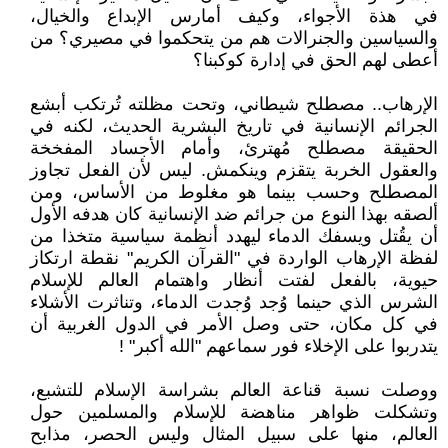
في هذة الأجواء، وكيف أمارس الإبداع والخيال،
والسياسين والجنرالات هم من يتحكموا في مصيري؟ من
أعطى لهم الحق في إدارة كوكبنا؟
الإرهاب.. مصطلح شيطاني، وتحت مظلته تُرتكب أبشع
الجرائم الإنسانية في تاريخ البشرية الحديث، لكنه في
الحقيقة مصطلح مُهترئ، وأمام الأجساد المفخخة
والعقول الخربة يتقزم وينكمش. ليس لأن الفعل تجاوز
المصطلح وحسب بينما هو مغلوط من الأساس، ومن
ألصقه بهذا النوع من جرائم ضد الإنسانية كان هدفه الأول
أن يقُتل ويسفك الدماء ليهدد أنظمة سياسية متخذا من
لفظة الإرهاب الواردة في "القرآن الكريم" نقطة ارتكاز
حيوية، بالفعل لفتت أنظار واهتمام العالم للإسلام
الشرس الذي حينما وُجد وُجدت الدماء، وتناثرت الأشلاء
في كل مكان، حتى وصل الأمر في الدول الغربية أن
يتدربوا على الإخلاء فور سماعهم "الله أكبر" !
ووصلت نسبة قناعة العالم بشراسة الإسلام للتشبع،
وتشكلت ظواهر مناهضة للإسلام والمسلمين حول
العالم، منها على سبيل المثال وليس الحصر، مذابح