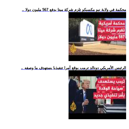
.. محكمة في ولاية نيو مكسيكو تلزم شركة ميتا بدفع 567 مليون دولا
.. الرئيس الأمريكي دونالد ترمب يوقع أمرا تنفيذيا يستهدف ما وصفه