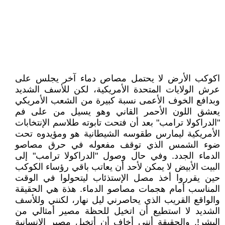
اكوكب الأرض لا يحتمل مصاص دماء آخر يجلس على
عرش الولايات المتحدة الأمريكية، لكن للأسف الشديد
وبدافع الخوف الأعمى نسبة كبيرة من الشعب الأمريكي
يعشق اللون الأحمر القاني وهو يسيل من على فم
"الدراكولا ترامب" بعد أن فتحت تابوته طلاسم الإنتخابات
الأمريكية ليمارس طقوسه الشيطانية هو ومؤيدوه تحت
ضوء الشمس الذي توقف مفعوله في حرق مصاصو
الدماء الجدد. وفي حال وصول "الدراكولا ترامب" إلى
البيت الأبيض لا يمكن لأحد أن يعاتب باقي رؤساء الكوكب
حين يقرروا أخذ مصل الإستذئاب ليتحولوا في الوقت
المناسب أمام هجمات مصاصو الدماء. هذة هي الحقيقة
والواقع القريب الذي يحاصرني ليل نهار، لكنني وللأسف
الشديد لا استطيع أن اتخيل للحظة مصير أمثالي من
البشر!. والحقيقة أنني أخاف أن أتخيل مصير الإنسانية