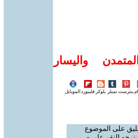
متمدن واليسار
م
بنترست
تمبلر
بلوكر
فليبورد
الموبايل
عليق على الموضوع
نرجو النقر على -