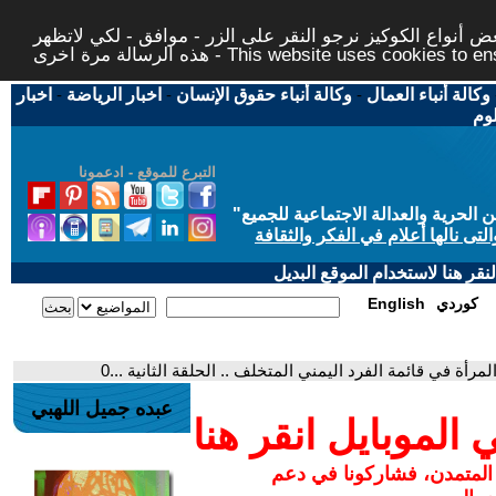
 أنواع الكوكيز نرجو النقر على الزر - موافق - لكي لاتظهر
This website uses cookies to ensure you ge
وكالة أنباء العمال
-
وكالة أنباء حقوق الإنسان
-
اخبار الرياضة
-
اخبار
لوم
التبرع للموقع - ادعمونا
حرية والعدالة الاجتماعية للجميع
"
تى نالها أعلام في الفكر والثقافة
قر هنا لاستخدام الموقع البديل
كوردي
English
لمرأة في قائمة الفرد اليمني المتخلف .. الحلقة الثانية ...0
عبده جميل اللهبي
لموبايل انقر هنا
 المتمدن، فشاركونا في دعم