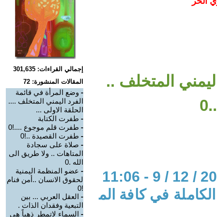
ي الحر
إجمالي القراءات: 301,635
ليمني المتخلف ..
المقالات المنشورة: 72
-
وضع المرأة في قائمة
0
الفرد اليمني المتخلف ....
الحلقة الاولى ...
-
طفرت الكتابة
-
طفرت قلم موجوع ....!0
-
طفرت القصيدة ..!0
-
صلاة على سجادة
المتاهات .. ولا طريق الى
الله .0
-
عضو المنظمة اليمنية
لحقوق الانسان ..أمن فنام
!0
لكاملة في كافة الم
-
العقل العربي ... بين
التبعية وفقدان الذات .
-
السماء لاتمطر ذهباً هي