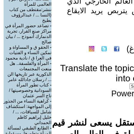
لعالم الخارجي الذي
العالمى للمرأة
ربص يريد الايقاع
ننشر:مقتطف من كتاب
(النسا ... / عبدالرؤوف
بطيخ
-
تصاعد حضور المرأة في
مراكز صنع القرار، تجربة
الدنمارك أنموذج ... / بيان
صالح
غ)
-
الحقو ق و المساواة و
تمكين النساء و الفتيات
في العرا ق / نادية محمود
-
المرأة والفلسفة.. هل
Translate the topic
منعت المجتمعات
الذكورية عبر تاريخها الن
into
... / رسلان جادالله عامر
-
كتاب تطور المرأة
السودانية وخصوصيتها /
Power
تاج السر عثمان
-
كراهية النساء من الجذور
إلى المواجهة: استكشاف
شامل للسياقات، ... /
خليل إبراهيم كاظم
ستقل يسعى لنشر قيم
الحمداني
-
الطابع الطبقي لمسألة
المرأة وتطورها. مسؤولية