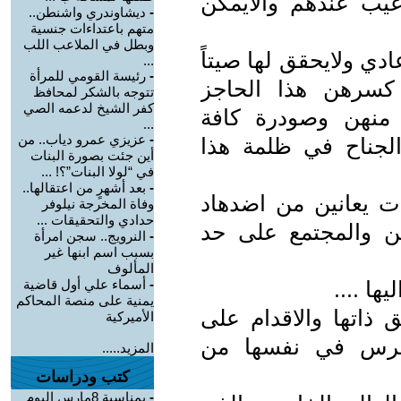
عيب عندهم والايمكن
-
ديشاوندري واشنطن..
متهم باعتداءات جنسية
وبطل في الملاعب اللب
ي ولايحقق لها صيتاً
...
-
رئيسة القومي للمرأة
 كسرهن هذا الحاجز
تتوجه بالشكر لمحافظ
كفر الشيخ لدعمه الصي
 منهن وصودرة كافة
...
-
عزيزي عمرو دياب.. من
جناح في ظلمة هذا
أين جئت بصورة البنات
في “لولا البنات”؟! ...
-
بعد أشهرٍ من اعتقالها..
يات يعانين من اضدهاد
وفاة المخرجة نيلوفر
حدادي والتحقيقات ...
ن والمجتمع على حد
-
النرويج.. سجن امرأة
بسبب اسم ابنها غير
المألوف
ا ....
-
أسماء علي أول قاضية
يمنية على منصة المحاكم
ذاتها والاقدام على
الأميركية
 غرس في نفسها من
المزيد.....
كتب ودراسات
-
بمناسبة 8مارس اليوم