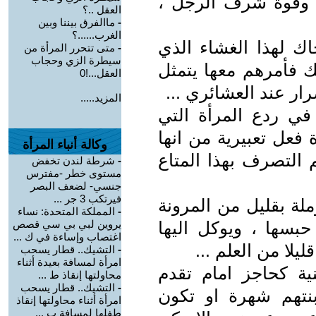
ة وقوة شرف الرجل ،
العقل ..؟
-
ماالفرق بيننا وبين
الغرب......؟
ك لهذا الغشاء الذي
-
متى تتحرر المرأة من
سيطرة الزي وحجاب
ك فأمرهم معها يتمثل
العقل...!0
ار عند العشائري ...
المزيد.....
ي ردع المرأة التي
ة فعل تعبيرية من انها
وكالة أنباء المرأة
م التصرف بهذا المتاع
-
شرطة لندن تخفض
مستوى خطر -مفترس
جنسي- لضعف البصر
فيرتكب 3 جر ...
ملة بقليل من المرونة
-
المملكة المتحدة: نساء
سها ، ويوكل اليها
يروين لبي بي سي قصص
اغتصاب وإساءة في ك ...
يلا من العلم ...
-
التشيك.. قطار يسحب
امرأة لمسافة بعيدة أثناء
ية كحاجز امام تقدم
محاولتها إنقاذ ط ...
-
التشيك.. قطار يسحب
ابنتهم شهرة او تكون
امرأة أثناء محاولتها إنقاذ
طفلها لمسافة ب ...