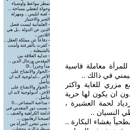
تمطر مواعظ واوصياء
وحواة لتغطي مساحة ...
-
لعنة ابليس .. ومهزلة
الجبر والاختيار
-
العلمانية ليست فصل
الدين عن الدولة ..بل هي
اللادين ..
-
دفاعاً عن مملكة العقل ..
-
كفرت بالفرعنة وأمنت
بالشيطنة ..
-
جدلية العلاقة بين
المقدس ورجال الدين ..
 للمرأة معاملة قاسية
مداً وجزراً ..!0
-
الحوار والانفتاح على
يمني في ذالك ..
الآخر ...ايدلوجية لابد ان
تتأصل
 مزري للغاية واكثر
-
الحوار والانفتاح على
ون ان يكون لها حرية
الاخر.. أديولوجية لابد ان
تتأصل ..
دياد لحمة العشيرة ،
-
مداعبة المشاعر....0
-
بسبب دور المقدس في
ي النسيان ..
ادلجة الكراهية والعنف ..
اصبحنا ارهابيون ...
ياً بغشاء البكارة ..
-
متى تتحرر المرأة من
سيطرة الزي وحجاب