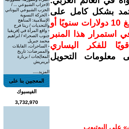
واة في العالم العربي.
الاحزاب الشيوعي ... /
عتمد بشكل كامل على
الحزب الشيوعي اليوناني
-
الحركة النسوية
الإسلامية: المناهج
ساهم/ي معنا! بدعمكم بمبلغ 10 دولارات سنويًا أو
والتحديات / ريتا فرج
-
واقع المرأة في إفريقيا
 استمرار هذا المنبر
جنوب الصحراء / ابراهيم
محمد جبريل
ويًا للفكر اليساري
-
الساحرات، القابلات
والممرضات: تاريخ
ى معلومات التحويل
المعالِجات / بربارة
أيرينريش
المزيد.....
المعجبين بنا على
الفيسبوك
3,732,970
» على اليوتيوب