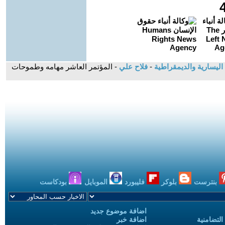
اليسارية والديمقراطية
-
فلاح علي
- المؤتمر العاشر مهامه وطموحات
بنترست
بلوكر
فليبورد
الموبايل
بودكاست
اضافة موضوع جديد
التضامنية
اضافة خبر