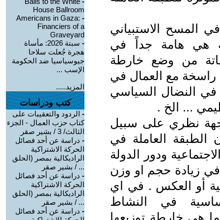
Balls to the White
-
House Ballroom
Americans in Gaza:
-
في المسح الاستبياني
Financiers of a
Graveyard
ة هي هامة جداً في
-
سبتة 2026: مأساة
هجرة جُعلت سلاحا
اتة من وضع خارطة
جيوسياسيا ضد الحكومة
الإسب ...
راسخة مع العمال في
المزيد.....
ة في النضال السياسي
كتب ودراسات
ي ... الخ .
-
الردود والتعقيبات على
وجهة نظري على سبيل
كتاب حزب العمال - الجزء
الثالث/ 3 / بشير صقر
 الطبقة العاملة في
-
دراسة عن أحد فصائل
الحركة الاشتراكية
اجتماعية ودور الدولة
الراديكالية بمصر (الحلق
... / بشير صقر
 في زيادة حجم او وزن
-
دراسة عن أحد فصائل
عية أو العكس . في اي
الحركة الاشتراكية
الراديكالية بمصر (الحلق
اسية في النشاط
... / بشير صقر
-
دراسة عن أحد فصائل
وما هي خارطة توزيعها
الحركة الاشتراكية