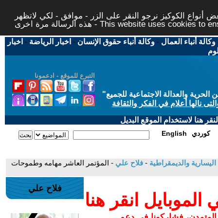
 أنواع الكوكيز نرجو النقر على الزر - موافق - لكي لاتظهر
This website uses cookies to ensure you ge
وكالة أنباء العمال
-
وكالة أنباء حقوق الإنسان
-
اخبار الرياضة
-
اخبار
لوم
التبرع للموقع - ادعمونا
حرية والعدالة الاجتماعية للجميع
"
تى نالها أعلام في الفكر والثقافة
قر هنا لاستخدام الموقع البديل
كوردي
English
اليسارية والديمقراطية
-
فلاح علي
- المؤتمر العاشر مهامه وطموحات
فلاح علي
لموبايل انقر هنا
 المتمدن، فشاركونا في دعم