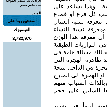
الراديكالية بمصر الموجة
... / بشير صقر
لية , وهذا يساعد على
حسب كل فرع او قطاع
المزيد.....
ا معرفة نسبة العمال
المعجبين بنا على
 ومعرفة نسبة النساء
الفيسبوك
, ان معرفة هذا الوزن
3,732,970
في التوازنات الطبقية
هنالك مسألة هامة في
د ظاهرة الهجرة التي
جرة في الداخل نتيجة
و الهجرة الى الخارج
بالذات الشباب منهم
رها السلبي على حجم
همية ايضاً في تعزيز