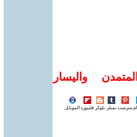
متمدن واليسار
م
بنترست
تمبلر
بلوكر
فليبورد
الموبايل