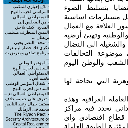
وكالة أنباء اليسار
ايا بتسليط الضوء
-
بلاغ إخباري للمكتب
السياسي لحزب النهج
شكل مستلزمات اساسية
الديمقراطي العمالي
-
من المجلس إلى
 العلاقة مع العمال
المذبح.. كيف يلاحق
اليمين المتطرف مسلمي
الوطنية وتهيئ أرضية
بريطان ...
الشغيلة الى النضال
-
متحف النصر يحيي
ذكرى فك حصار لينينغراد
موضوعة التحالفات
ببرنامج ثقافي ومعرض ت
...
 الشعب والوطن اليوم
-
المؤتمر الوطني
السادس لحزب النهج
الديمقراطي العمالي
يختتم أش ...
هرية التي بحاجة لها
-
أشغال المؤتمر الوطني
السادس لحزب النهج
الديمقراطي العمالي تع ...
لعاملة العراقية وهذه
-
تعرف على حقيقة خلاف
معتمد جمال وعبد الناصر
ني تحدد فيه مراكز
محمد فى الزمالك
The Riyadh Pact:
-
 قطاع اقتصادي واي
Security Architecture or
Capital Realignmen ...
مؤثرة للطبقة العاملة