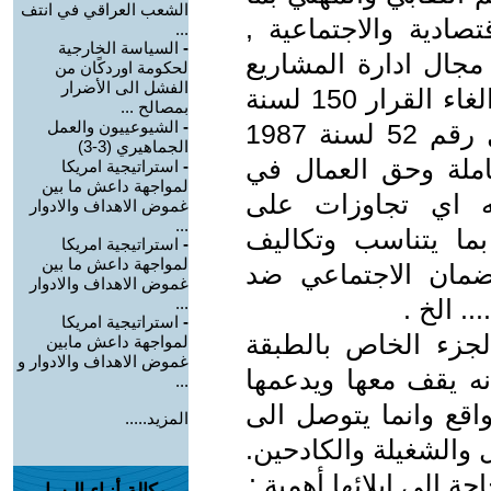
الشعب العراقي في انتف
ادية والاجتماعية ,
...
-
السياسة الخارجية
مجال ادارة المشاريع
لحكومة اوردكًان من
الفشل الى الأضرار
والمؤسسات الاقتصادية والحكومية والغاء القرار 150 لسنة
بمصالح ...
-
الشيوعييون والعمل
1987 وقانون التنظيم النقابي للعمل رقم 52 لسنة 1987
الجماهيري (3-3)
عاملة وحق العمال في
-
استراتيجية امريكا
لمواجهة داعش ما بين
جه اي تجاوزات على
غموض الاهداف والادوار
...
بما يتناسب وتكاليف
-
استراتيجية امريكا
لمواجهة داعش ما بين
ضمان الاجتماعي ضد
غموض الاهداف والادوار
.. الخ .
...
-
استراتيجية امريكا
لجزء الخاص بالطبقة
لمواجهة داعش مابين
غموض الاهداف والادوار و
ه يقف معها ويدعمها
...
اقع وانما يتوصل الى
المزيد.....
 والشغيلة والكادحين.
 الى إيلائها أهمية :