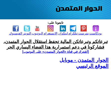
تابعونا على:
بودكاست
بنترست
تيلكرام
لينكدإن
الانستغرام
اليوتيوب
التويتر
الفيسبوك
تبرعاتكم وتبرعاتكن المالية تحفظ استقلال الحوار المتمدن،
فشاركونا في دعم استمرارية هذا الفضاء اليساري الحر
[اشترك في قناة ‫«الحوار المتمدن» على اليوتيوب]
الحوار المتمدن - موبايل
الموقع الرئيسي