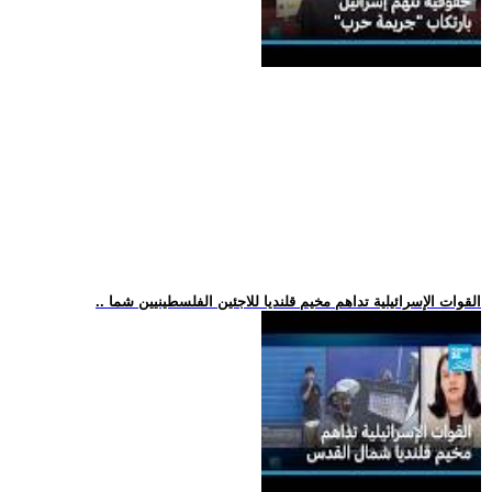
.. القوات الإسرائيلية تداهم مخيم قلنديا للاجئين الفلسطينيين شما