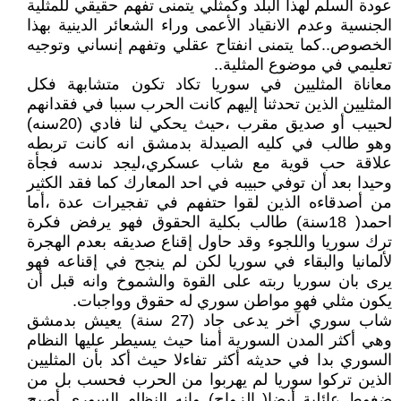
عودة السلم لهذا البلد وكمثلي يتمنى تفهم حقيقي للمثلية
الجنسية وعدم الانقياد الأعمى وراء الشعائر الدينية بهذا
الخصوص..كما يتمنى انفتاح عقلي وتفهم إنساني وتوجيه
تعليمي في موضوع المثلية..
معاناة المثليين في سوريا تكاد تكون متشابهة فكل
المثليين الذين تحدثنا إليهم كانت الحرب سببا في فقدانهم
لحبيب أو صديق مقرب ،حيث يحكي لنا فادي (20سنه)
وهو طالب في كليه الصيدلة بدمشق انه كانت تربطه
علاقة حب قوية مع شاب عسكري،ليجد ندسه فجأة
وحيدا بعد أن توفي حبيبه في احد المعارك كما فقد الكثير
من أصدقاءه الذين لقوا حتفهم في تفجيرات عدة ،أما
احمد( 18سنة) طالب بكلية الحقوق فهو يرفض فكرة
ترك سوريا واللجوء وقد حاول إقناع صديقه بعدم الهجرة
لألمانيا والبقاء في سوريا لكن لم ينجح في إقناعه فهو
يرى بان سوريا ربته على القوة والشموخ وانه قبل أن
يكون مثلي فهو مواطن سوري له حقوق وواجبات.
شاب سوري آخر يدعى جاد (27 سنة) يعيش بدمشق
وهي أكثر المدن السورية أمنا حيث يسيطر عليها النظام
السوري بدا في حديثه أكثر تفاءلا حيث أكد بأن المثليين
الذين تركوا سوريا لم يهربوا من الحرب فحسب بل من
ضغوط عائلية أيضا( الزواج) وانه النظام السوري أصبح