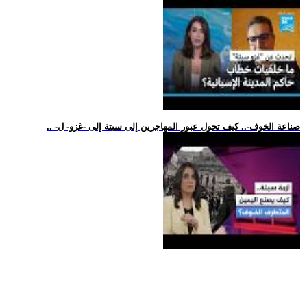
.. -صناعة الخوف-.. كيف تحول عبور المهاجرين إلى سبتة إلى -غزو- ل