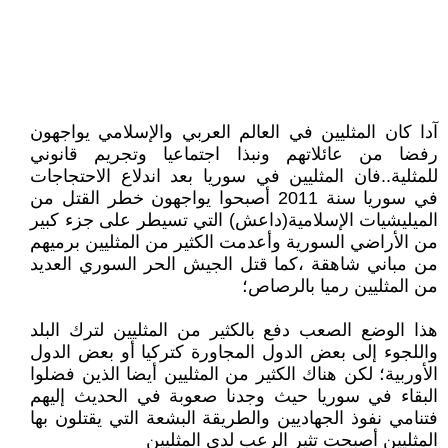
آدا كان المثليين في العالم العربي والإسلامي يواجهون
رفضا من عائلاتهم ونبذا اجتماعيا وتجريم قانوني
للمثلية..فان المثليين في سوريا بعد اندلاع الاحتجاجات
في سوريا سنة 2011 أصبحوا يواجهون خطر القتل من
الميليشيات الإسلامية(داعش) التي تسيطر على جزء كبير
من الأراضي السورية وأعدمت الكثير من المثليين برميهم
من مباني شاهقة ،كما قتل الجيش الحر السوري العديد
من المثليين رميا بالرصاص؛
هذا الوضع الصعب دفع بالكثير من المثليين لترك البلد
واللجوء إلى بعض الدول المجاورة كتركيا أو بعض الدول
الأوربية؛ لكن هناك الكثير من المثليين أيضا الذين فضلوا
البقاء في سوريا حيث وجدنا صعوبة في الحديث إليهم
فتنامي نفوذ الجهاديين والطريقة البشعة التي يقتلون بها
المثليين أصبحت تثير الرعب لدى المثليين