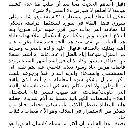
(قبل احدهم الحديث معنا بعد أن طلب منا عدم كشف
هويته( لا اطلعو لا صورتي ولا اسمي ولا شيء
يحكي لنا معاذ اسم مستعار ( 22سنه) وهو شاب مثلي
سوري فضل البقاء في سوريا ليستكمل دراسته ،يحكي
لنا معاناته التي بدأت حين قرر حبيبه ترك سوريا بعد
اندلاع الحرب ولم يتمكنا من استكمال علاقتهما،معاناة
هذا الشاب لم تقف عند هذا الحد فصديقه المقرب علم
أهله بمثليته بالصدفة،فانهال عليه والده بالضرب وطرده
من المنزل متوعدا إياه بالقتل إذ عاد..عاش 3 أشهر متنقلا
بين حدائق دمشق وكان ذلك في اشد أشهر الشتاء برودة
فأصابه مرض حاد وسوء تغذية فأغمي عنه ليتم نقله إلى
المستشفى واستدعاء والديه اللذان قبلا برجوعه للبيت
.لكن مازال يشكو سوء المعاملة من أبيه الذي يلقبه
ب"اللوطي" ولا احد يتكلم معه في البيت باستثناء والدته
التي حاولت"معالجته" عند طبيب نفسي قام باستخدام
العلاج بالصعقات الكهربائية مسببا له آلام شديدة؛ جعلته
هاته المعاناة يضطر للكذب بأنه شفي فخطب فتاة ولم
يتمكن من الاستمرار في العلاقة وهو الآن مصاب باكتئاب
حاد
يضيف هذا الشاب بان أكثر ما يتمناه كانسان لسوريا هو