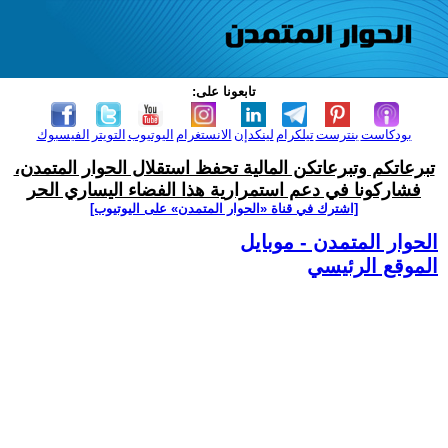
تابعونا على:
بودكاست
بنترست
تيلكرام
لينكدإن
الانستغرام
اليوتيوب
التويتر
الفيسبوك
تبرعاتكم وتبرعاتكن المالية تحفظ استقلال الحوار المتمدن،
فشاركونا في دعم استمرارية هذا الفضاء اليساري الحر
[اشترك في قناة ‫«الحوار المتمدن» على اليوتيوب]
الحوار المتمدن - موبايل
الموقع الرئيسي