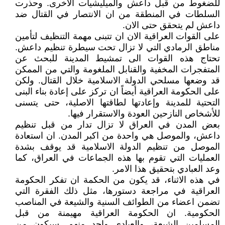
للضغوط من قبل داعش والميليشيات الاخرى. وحذرت
السلطات في المنطقة من ان الانتصار في القتال ضد
داعش لم يتحقق حتى الان.
على القوات العراقية الان ان تتبنى مهمة التنظيف لتأمين
مناطق الرمادي التي لا تزال تحت سيطرة تنظيم داعش.
تحتاج هذه القوات الى تمشيط المدينة للبحث عن
المتفجرات المخفية والقنابل الملغومة والتي من الممكن
قد وضعها مسلحي الدولة الاسلامية خلال القتال. ولكن
على الحكومة العراقية أيضاً ان تركز على إعادة بناء البنى
التحتية للمدينة وإعادتها لطاقتها الاصلية، حتى يتسنى
للأشخاص النازحين العودة والاستقرار فيها.
بعض المدن في العراق لا تزال تدار من قبل تنظيم
داعش، والموصل هي واحدة من اكبر المدن. ان استعادة
الموصل من تنظيم الدولة الاسلامية قد يوقف بشدة
العمليات التي تقوم بها هذه الجماعات في العراق، كما
وعد العبادي بتحقيق هذا الامر.
في هذه الاثناء، قد يكون من الحكمة ان تفكر الحكومة
العراقية في مراجعة دستورها، مثل ذلك الفقرة التي
تضمن اعضاء من الطوائف السنية والشيعة في المناصب
الحكومية. ان الحكومة العراقية مهيمنة من قبل
المسلمين الشيعة، والعبادي واحد منهم. سيكون من