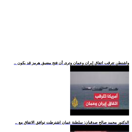
.. واشنطن تترقب اتفاق إيران وعمان وترى أن فتح مضيق هرمز قد يكون
.. الدكتور محمد صالح صدقيان: سلطنة عمان اشترطت توافق الاتفاق مع