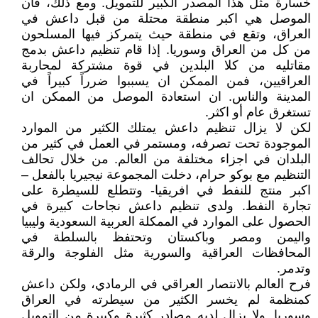
خسارة مثل هذا المصدر الكبير للتمويل. ومع ذلك، فان
الموصل هي اكبر منطقة محتلة من قبل داعش في
العراق، وتقع في منطقة حيث يتمركز فيها المسلحون
من كل من العراق وسوريا. إذا قام تنظيم داعش بدمج
مقاتليه من كلا البلدين في قوة مشتركة لمحاربة
العراقيين، فمن الممكن ان يسببوا ضرراً كبيراً في
المدينة والناس. ان استعادة الموصل من الممكن ان
تستغرق عام أو اكثر.
لكن لا يزال تنظيم داعش يمتلك الكثير من الموارد
الموجودة تحت تصرفه، ومستمر في العمل في كثير من
البلدان في اجزاء مختلفة من العالم. من خلال تحالف
التنظيم مع بوكو حرام، دخلت المجموعة نيجيريا بالفعل –
اكبر منتج للنفط في افريقيا- وتتطلع للسيطرة على
تجارة النفط. ولدى تنظيم داعش نجاحات كبيرة في
الحصول على الموارد في الممكلة العربية السعودية وليبيا
واليمن ومصر وباكستان وتحتفظ بالسلطة في
المحافظات العراقية والسورية مثل الفلوجة والرقة
وتدمر.
فرح العالم بالانتصار العراقي في الرمادي، ولكن داعش
كمنظمة لم يخسر الكثير من سيطرته في العراق
وسوريا. ولا يزال لديه مصادر كثيرة وكبيرة من التمويل