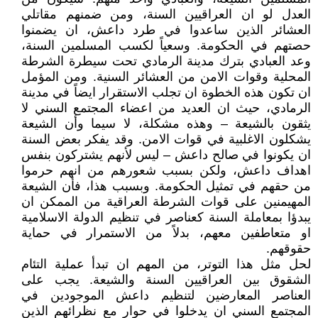
العدل لو ان العراقيين السنة، ومن ضمنهم مقاتلي
العشائر الذين ساعدوا في طرد داعش، ان يضمنوا
حصتهم في الحكومة. وسعياً لكسب المسلمين السنة،
وعد العبادي بترك مدينة الرمادي تحت سيطرة الشرطة
المحلية وقوات الامن من العشائر السنية. ومن المؤمل
ان تكون هذه الخطوة ان تجلب الاستقرار ايضاً في مدينة
الرمادي، حيث ان العديد من اعضاء المجتمع السني لا
يثقون بالشيعة – وهذه مشكلة، لا سيما وأن الشيعة
يشكلون الاغلبية في قوات الامن. وقد يفكر بعض السنة
ان يكونوا في صالح داعش – ليس لأنهم يشتركون بنفس
اهداف داعش، ولكن بسبب شعورهم من انهم حرموا
من حقهم في تمثيل الحكومة. وبسبب هذا، فأن الشيعة
المهيمنين على قوات الشرطة العراقية من الممكن ان
يبدؤا بمعاملة السنة كعناصر في تنظيم الدولة الاسلامية
او متعاطفين معهم، بدلاً من الاستمرار في حماية
حقوقهم.
لحل مثل هذا التوتر، من المهم ان تبدأ عملية التئام
الشقوق بين العراقيين السنة والشيعة. يجب على
العناصر المعارضين لتنظيم داعش الموجودين في
المجتمع السني ان يدخلوا في حوار مع نظرائهم الذين