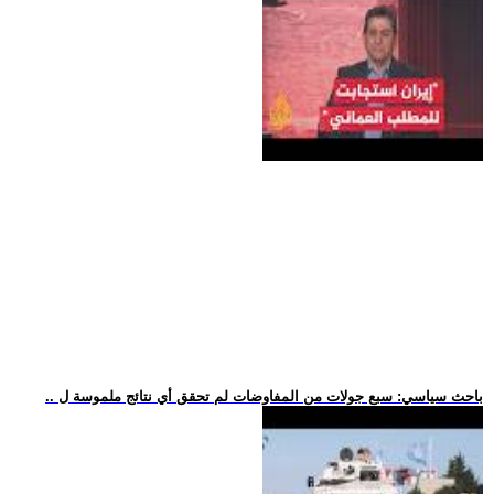
.. باحث سياسي: سبع جولات من المفاوضات لم تحقق أي نتائج ملموسة ل