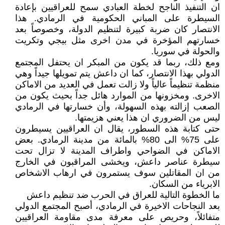
ان التنفيذ الناجح لخطة العبادي سمح للعراقيين بإعادة
السيطرة على المباني الحكومية في الرمادي. هذا
الانتصار كان ضربة كبيرة لتنظيم الدولة، وخصوصاً بعد
خسارتهم المؤخرة في مدن اخرى مثل بيجي وتكريت
والحولة في سوريا.
ومع ذلك، ربما قد يكون من المبكر ان يحتفل المجتمع
الدولي بهذا الانتصار، كما ان داعش يتم تمويلها جيداً وهي
منظمة تنظيماً عالياً ولا زالت تعمل في العديد من الاماكن
الاخرى. ومخزونها من الموارد هائل جداً بحيث يكون من
الصعب إزالته بهذه السهولة، وأن خسارتها في الرمادي
ليس من الضروري ان هذا يعني هزيمتها.
حتى كتابة هذه السطور، يقال ان العراقيين يسيطرون
على 75% الى 80% بالمائة من مدينة الرمادي. بعض
الاماكن في الضواحي واطراف المدينة لا تزال تحت
سيطرة عناصر داعش، ويخشى المراقبون في الخارج
من ان المقاتلين سوف يستمرون في ارهاب الاشخاص
الابرياء من السكان.
ما الخطوة التالية للعراق في الحرب ضد تنظيم داعش
بعد النجاحات الاخيرة في الرمادي، أصبح المجتمع الدولي
متفائلاً، وحريص على معرفة مدى مقاومة العراقيين