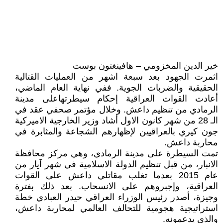
خير الدين المخزومي – هافينغتون بوست
اثمرت الجهود بعد سبعة اشهر من العمليات القتالية
الحقيقية والضربات الجوية. ففي نهاية العام الماضي،
أعادت القوات العراقية إحكام سيطرتهاعلى مدينة
الرمادي من تنظيم داعش. وخلال مؤتمر صحفي عقد في
الـ 28 من شهر كانون الاول أشاد وزير الخارجية الاميركية
جون كيري بالعراقيين لإظهارهم الشجاعة والمثابرة في
محاربة داعش.
تمت السيطرة على مدينة الرمادي، وهي مركز محافظة
الانبار، من قبل تنظيم الدولة الاسلامية في شهر آيار من
عام 2015 بعدما تغلب مقاتلي داعش على القوات
العراقية، وإجبروهم على الانسحاب. بعد ذلك بفترة
وجيزة، أصدر رئيس الوزراء العراقي حيدر العبادي خطة
استراتيجية هجومية للتحالف العالمي لمحاربة داعش،
والذي يدعمونه.