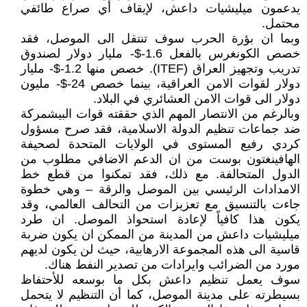
يدعمون ميليشيات داعش، لإيقاف أي صراع طائفي
محتمل.
وبما ان بؤرة الحرب سوف تنتقل الى الموصل، فقد
خصص الكونغرس بالفعل 1.6-$- مليار دولار لصندوق
تدريب وتجهيز العراق (ITEF). خصص منها 1.2-$- مليار
دولار لقوات الامن العراقية، بينما خصص 24-$- مليون
دولار الى قوات الامن العشائري في البلاد.
وبالرغم من الانتصار المهم الذي حققته قوات البيشمركة
ضد جماعات تنظيم الدولة الاسلامية، فقد صرح مسؤول
كردي رفيع المستوى في الولايات المتحدة لصحيفة
الهافينغتون بوست من ان الدعم الاضافي مطلوب من
الدول المتحالفة. مع ذلك، فقد تمكنوا من قطع خط
الامدادات الرئيسي بين الموصل والرقة – وهي خطوة
جاءت بالتنسيق مع تعزيزات من التحالف العالمي، وقد
يكون هذا كافياً لإعادة استحواذ الموصل. ان طرد
ميليشيات داعش من المدينة من الممكن ان يكون ضربة
قاسية الى هذه المجموعة الارهابية، حيث لن يكون لديهم
مورد من الضرائب وايرادات من تصدير النفط هناك.
سوف يعمل تنظيم داعش بكل ما بوسعه للأحتفاظ
بسيطرته على مدينة الموصل، كما أن التنظيم لا يتحمل