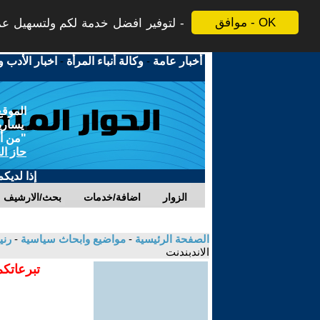
موافق - OK
لتوفير افضل خدمة لكم ولتسهيل عملي
أخبار عامة
-
وكالة أنباء المرأة
-
اخبار الأدب و
الموقع
يسارية
"من أج
حاز ال
إذا لديك
الزوار
اضافة/خدمات
بحث/الارشيف
الصفحة الرئيسية
-
مواضيع وابحاث سياسية
-
رني
الاندبندنت
تبرعاتكم