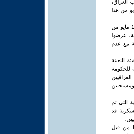
 العراق،
 في الرمادي ‏من قبل داعش في الرمادي في 17 مايو من هذا
ان حقيقة فتوى اية الله العظمى، التي اعلن عنها الشيخ الكربلائي في 13 مايو من
تهم من الشيعة، عرضوا
نة مع عدم
ة التعبئة
ة للحكومة
العراقيين
 وسنة ومسيحيين
 التي تم
سكرية قد
ن. ‏
ا من قبل