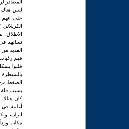
المضادر لر
ليس هناك 
على انهم أ
الكربلائي 
الاطلاق. ل
نسائهم في ‏
فهم رغبات و
قللوا بشكل
بالسيطرة ع
الضغط من 
بسبب قلة م
كان هناك إ
أغلبية في 
ايران، ولك
مكان. وردا