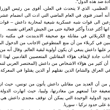
دة ضد هذه الدول".‏
ه العظمى، الذي لا يتحدث في العلن، أقوى من رئيس الوزرا
أنه أصدر فتوى في ‏العام الماضي التي ادت الى انضمام عشر
عين الى قوات شبه عسكرية شيعية لمحاربة ‏داعش – قوات 
انها أكثر عدداً وأكثر فعالية حتى من الجيش العراقي نفسه.‏
خ الكربلائي في مقابلة مع صحيفة الاندبندنت في مكتبه د
سين في كربلاء من أن ‏منع المتطوعين الاجانب من الدخول ال
 عليها داعش ينبغي ان يكون أولوية لبقية العالم. ‏وقال أنه م
ءات جادة لإيقاف هؤلاء المقاتلين المتعصبين القادمين لهذا الب
ت أن كثير من هؤلاء الاشخاص من داعش (المختصر العربي لتنظ
في العراق والشام) ‏الذين نقتلهم أو الذين يقتلوا في المعركة
 من أن العديد من مقاتلي داعش يأتون من تونس، حيث ان
عيفة جداً لمنعهم من ‏مغادرتها، وليبيا، حيث انهارت الدول
 على حدود تركيا - سوريا.‏