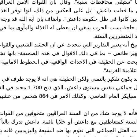
 "ستبقى محافظات ‏سنية". وقال بان القوات الامن العراقي
ما فعلت داعش. "بل على العكس من ذلك، لنها توفر ‏الغذاء
ين كانوا في ظل حكومة داعش". واضاف بان اية الله قد وجه
اجة بسب الحرب ينبغي ان يعطى له الغذاء والمأوى بما في
 المتضررين السنة.‏
خ أنه يعتبر التقارير التي تتحدث عن ان الحشد الشعبي والقوات
ير طائفي – بما ‏في ذلك الاقوال في هذه الصحيفة- بانها تش
حث عن الحقيقة في الاحداث الواقعية في ‏الخطوط الامامية
لامية الغربية". ‏
 يكون تفكير بالتمني ولكن الحقيقة هي انه لا يوجد طرف في ا
عمليات قتل جماعي بنفس ‏مستوى داعش، الذي
في قاعدة سبايكر العام الماضي، وكذلك الامر في 
أنه لا يوجد شك من ان السنة العراقيين متخوفين من القوات 
لسنة كمتعاطفين مع ‏داعش أو خلايا نائمة. داعش تدرك بالتأ
 القتل الجماعي التي تقوم بها ضد الشيعة ‏واليزيديين فانه يثي