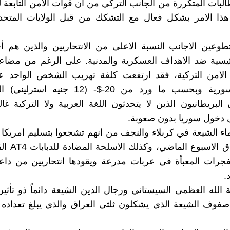
البات المتكررة من الجانب التركي من ان قوات الامن التابعة له
ا الامر ‏بشكل فعال مع التشكك من قبل الولايات المتحدة 
وعين الاجانب النسبة الاعلى من الانتحاريين والذين هم أ
سية ضد الاهداف ‏العسكرية والمدنية. على الرغم من مضاعف
لامن التركية، فقد ارتفعت كلفة تهريب الشخص ‏الواحد عب
البريطانيون الذين لا يتحدثون اللغة العربية ولا التركية غالب
 دخول سوريا بدون صعوبة.‏
‏F-16‎‏ للعراق ال
جرات المعبأة في عربات مدرعة ‏ويقودها انتحاريين من داع
‏
ة الله العظمى السيستاني ورجال الدين الشيعة دائماً ذو تأثي