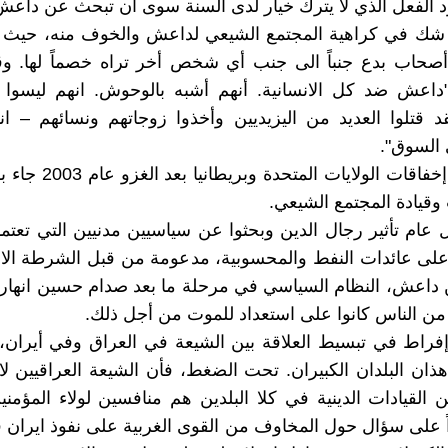
د الفعل الذي لا يترك خيار لدى السنة سوى ان تبحث عن داعش ‏
شك في كراهية المجتمع الشيعي لداعش والخوف منه، حيث ي
صحاب بدع جنباً ‏الى جنب أي شخص أخر تراه خصماً لها. وق
"داعش ضد كل الانسانية. أنهم أشبه بالوحوش. ‏انهم ليسوا
قد قتلوا العديد من اليزيديين وأخذوا زوجاتهم ونسائهم – ان
السوق".‏
العديد من إخفاقات الولايات ا
قيادة المجتمع ‏الشيعي. ‏
 عام تأثير رجال الدين وبحثوا عن سياسيين مدنيين التي تعت
لى عائدات النفط ‏والمحسوبية، مدعومة من قبل الشرطة الا
داعش، النظام السياسي في مرحلة ما بعد ‏صدام حسين انها
ن الناس كانوا على استعداد للموت من أجل ذلك.‏
فراط في تبسيط العلاقة بين الشيعة في العراق وفي أيران،
هذان البلدان الكبيران. ‏تحت الضغط، فأن الشيعة العراقيين لا
ن القيادات الدينية في كلا البلدين هم منافسين لولاء ‏المؤم
ً على سؤال حول المخاوف من القوى الغربية على نفوذ ايران 