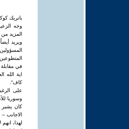
باتريك كوكب
وجه الزعيم
المزيد من 
ويريد أيضا
المسؤولين
المتطوعين ا
في مقابلة 
اية الله ا
كاف".‏
على الرغم
وسوريا للأ
كان يشير ب
الاجانب – 