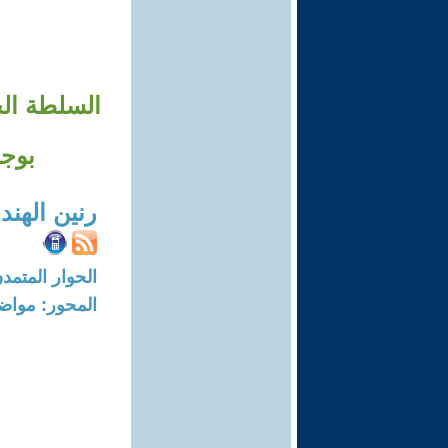
السلطة الح
بوجه
رنين الهند
الحوار المتمدن-العدد: 4873 - 15
المحور: مواض