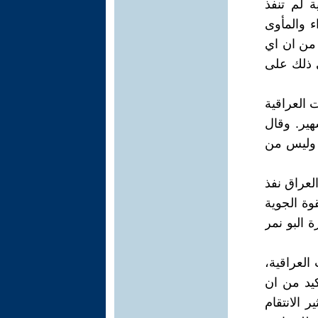
ة لم تنفذ
 والمأوى
 من ان اي
 ذلك على
 العراقية
هير. وقال
 وليس من
لعراق نفذ
 ذبح 1.700 مجند في القوة الجوية
864 ‏شخص من عشيرة البو نمر
العراقية،
كيد من ان
ر الانتقام