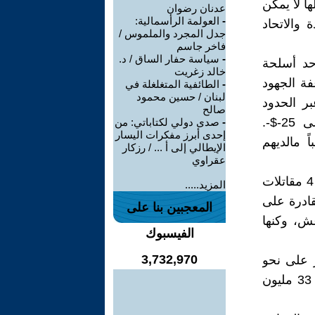
ا لا يمكن
عدنان رضوان
-
العولمة الرأسمالية:
والاتحاد
جدل المجرد والملموس /
فاخر جاسم
-
سياسة حفار الساق / د.
حد أسلحة
خالد زغريت
ة الجهود
-
الطائفية المتغلغلة في
لبنان / حسين محمود
ر الحدود
صالح
التركية السورية وبحسب ما ورد من 20-$- (12 جنيه استرليني) الى 25-$-.
-
صدى دولي لكتاباتي: من
إحدى أبرز مفكرات اليسار
اً مالديهم
الإيطالي إلى أ ... / رزكار
عقراوي
يقول الزعماء الشيعة في كربلاء والنجف من انهم تشجعوا بتسليم امريكا 4 مقاتلات
المزيد.....
اسبوع ‏الماضي، وكذلك الاسلحة المضادة للدبابات ‏AT4‎‏ القادرة على
المعجبين بنا على
ش، وكنها
الفيسبوك
3,732,970
ر على نحو
واسع في صفوف الشيعة الذي ‏يشكلون ثلثي العراق والذي يبلغ تعداده 33 مليون