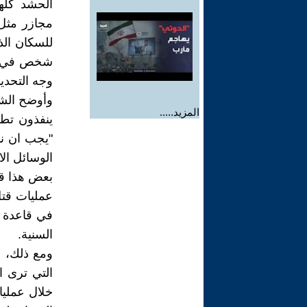
الحشد كلها
مجازر مثل 
للسكان الذ
شخص في ‏ح
وجه التحديد
وأوضح الشي
المزيد.....
ينفذون تطه
"يجب ان نب
الوسائل الاع
بعض هذا قد
السنية.‏
ومع ذلك، ف
التي ترى ا
خلال عمليات