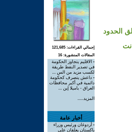
لق الحدود
دنت
إجمالي القراءات: 121,685
المقالات المنشورة: 16
-
الاقليم يتجاوز الحكومة
في تصدير النفط طريقة
لكسب مزيد من الس ...
-
داعش يتصرف كحكومة
دائمية في أكبر محافظات
العراق - باميلا إين ...
المزيد.....
أخبار عامة
-
أردوغان ورئيس وزراء
باكستان يعلقان على