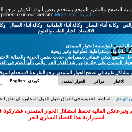
ة التصفح والنشر، الموقع يستخدم بعض أنواع الكوكيز نرجو النق
More info - المزيد
experience on our website
الفن
-
وكالة أنباء اليسار
-
وكالة أنباء العلمانية
-
وكالة أنباء العمال
-
وكا
الاقتصاد
-
اخبار الطب والعلوم
 الرئيسي لمؤسسة الحوار المتمدن
، علمانية، ديمقراطية، تطوعية وغير ربحية
ل مجتمع مدني علماني ديمقراطي حديث يضمن الحرية والعدالة الاجتم
حوار المتمدن على جائزة ابن رشد للفكر الحر والتى نالها أعلام في الفك
م مشاكل تقنية في تصفح الحوار المتمدن نرجو النقر هنا لاستخدام الموقع
كوردي
English
الاخبار
مراكز
الحوار المتمدن
ن الهندي
- السلطة الحقيقية في العراق تقول للدول المجاورة ان تغلق الحدو
 وتبرعاتكن المالية تحفظ استقلال الحوار المتمدن، فشاركونا 
استمرارية هذا الفضاء اليساري الحر