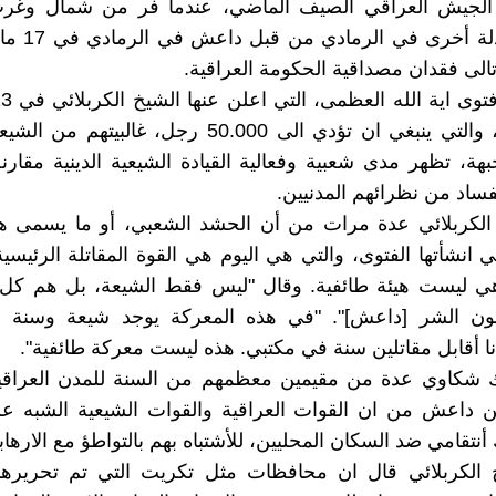
الجيش العراقي الصيف الماضي، عندما فر من شمال وغرب
وهزيمة مذلة أخرى
تالى فقدان مصداقية الحكومة العراقية. ‏
عام 2014، والتي ينبغي ان ‏تؤدي الى 50.000 رجل، غالبي
بهة، تظهر مدى شعبية وفعالية القيادة ‏الشيعية الدينية مقار
فساد من نظرائهم المدنيين.‏
الكربلائي عدة مرات من أن الحشد الشعبي، أو ما يسمى هيئ
ي انشأتها الفتوى، ‏والتي هي اليوم هي القوة المقاتلة الرئيسي
هي ليست هيئة طائفية. وقال "ليس فقط الشيعة، بل ‏هم كل 
الذين يقاتلون الشر ‏‎]‎داعش‎[‎‏". "في هذه المعركة يوجد شيعة
نا أقابل ‏مقاتلين سنة في مكتبي. هذه ليست معركة طائفية".‏
ك شكاوي عدة من مقيمين معظمهم من السنة للمدن العراقية
ن داعش من ان القوات ‏العراقية والقوات الشيعية الشبه ع
تقامي ضد السكان المحليين، للأشتباه بهم بالتواطؤ مع ‏الارهابيي
 الكربلائي قال ان محافظات مثل تكريت التي تم تحريره