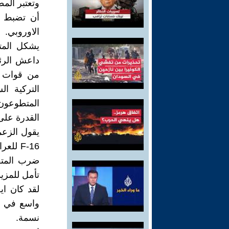
وتعتبر المط
أن تضبط هذ
الاوروبي.‏
يشكل المتط
داعش الرئي
من قوات ا
المتطوعون ‏
القدرة على
ضرب المتف
تأمل للمزيد.
لقد كان اي
نسمة.‏