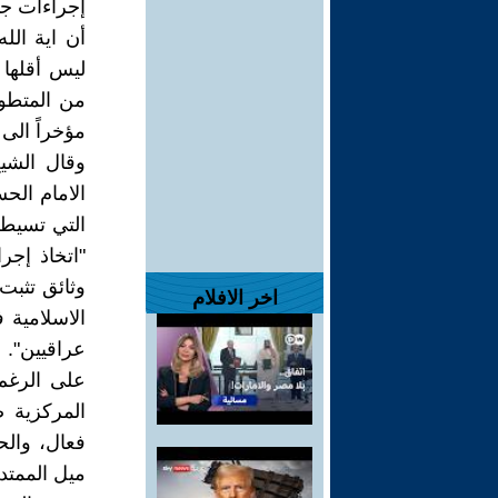
إجراءات جا
أن اية الل
ليس أقلها 
من المتطو
مؤخراً الى 
وقال الشي
الامام الح
التي تسيطر
"اتخاذ إجرا
وثائق ‏تثب
اخر الافلام
الاسلامية 
عراقيين". ‏
على الرغم
المركزية ض
ميل الممتدة