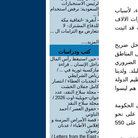
لرئيس الاستخبارات
السعودية: نرفض استخدام
ء، لأسباب
أ ...
ات الالاف
-
أنقرة: -اتفاقية مكة
للدفاع المشترك- لا
قد اثبتت
تتعارض مع التزامات ال ...
المزيد.....
اخل ضريح
كتب ودراسات
ى المناطق
-
حين استيقظ رأس المال
ن الضروري
داخل الإنسان .. قراءة
ماركسية ثورية في ... /
لد. ولدينا
رياض الشرايطي
يم الدولة
-
ابجديات العطاء / انتصار
كامل جفلان الخشت
 هم ليسوا
-
مجلة سلاح النقد، عدد
جوان-جويلية-اوت 2026 /
مجلة سلاح النقد
 الحكومة
-
حقوق العصر / أحمد
ة على نحو
التاوتي
-
قصة الأمراض المزمنة و
فعال، والحدود الدولية الوحيدة التي يمكن أن توقف مجندي ‏داعش هي على 550
إفلاس الأطباء / عدنان
رضوان
Letters from the East /
-