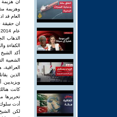
ان هزيمة 
العام قد اد
الذهاب الج
الكفاءة وال
أكد الشيخ 
الشعبية الت
العراقية، 
ويزيديين. أ
كانت هنال
تحريرها م
أدت سلوك أن
لكن الشيخ