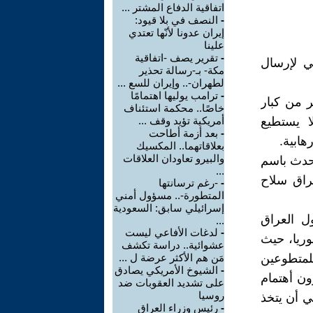
اتفاقية الدفاع المشتر ...
-
النصف في بلا قيود:
إيران عدونا لأنّها تعتدي
علينا
-
تقرير يصف -اتفاقية
لي لإرسال
مكة- بـ-رسالة تحذير
لطهران-.. وإيران للسع ...
-
ترامب يوليها اهتمامًا
ر من كبار
خاصًا.. محكمة استئناف
ا يستطيع
أمريكية تؤيد وقف ...
-
بعد أزمة أطاحت
ابية.‏
بعلاقاتهما.. المكسيك
والبيرو تعاودان العلاقات
تحدث باسم
...
عراق سلاح
-
-رغم ترسانتها
المتطورة-.. مسؤول أمني
إسرائيلي سابق: السعودية
ل العراق
...
-
لدغات الأفاعي ليست
وريا، حيث
عشوائية.. دراسة تكشف
للمتطوعين
مَن هم الأكثر عرضة ل ...
-
الشيوخ الأمريكي يصادق
ون أهتمام
على تشديد العقوبات ضد
روسيا
. على المجتمع الدولي أن يتخذ
-
رئيس وزراء العراق