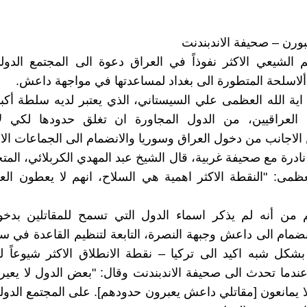
ورن – صحيفة الاندبندنت ‏
 الشيعي الاكثر نفوذاً في العراق دعوة الى المجتمع الدو
ألاسلحة المتطورة الى ‏بغداد لمساعدتها في مواجهة داعش.‏
ً اية الله العظمى علي السيستاني، الذي يعتبر لديه سلطة أكب
 العراقيين، من ‏الدول المجاورة ان تغلق حدودها لكي ل
لاجانب من دخول العراق وسوريا والانضمام الى ‏الجماعات الاره
نادرة مع صحيفة غربية، قال الشيخ عبد المهدي الكربلائي، الم
لعظمى: "النقطة ‏الاكثر اهمية هي السلاح، انهم لا يعطون ال
 من أنه لم يذكر اسماء الدول التي تسمح للمقاتلين بدخو
نضمام الى داعش وجبهة ‏النصرة، التابعة لتنظيم القاعدة في س
شكل شبه اكيد الى تركيا – نقطة الانطلاق الاكثر ‏شيوعاً 
عندما تحدث الى صحيفة الاندبندنت وقال: "بعض الدول لا يعير
لهذا، ‏انهم لا يمانعون ‏‎]‎مقاتلي داعش يعبرون حدودهم‎[‎‏