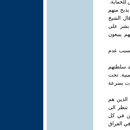
للحماية.‏
ذبح منهم
ال الشيخ
 بشر على
هم يبيعون
لمتحدة وبريطانيا بعد الغزو عام 2003 جاء بسبب عدم
مد سلطتهم
منية. تحت
رت بسرعة
 الذين هم
 تنظر الى
نين في كل
في العراق