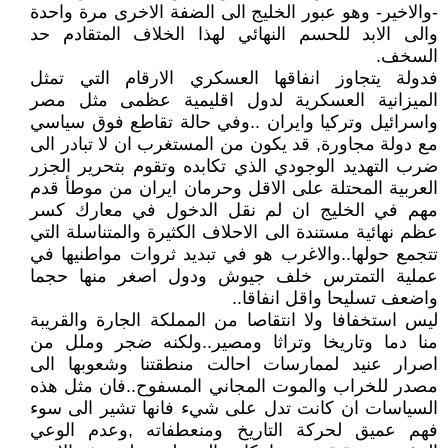
-والاخير- وهو عبور الخليج الى الضفة الاخرى مرة واحدة
والى الابد للحسم النهائي لهذا الخلاف المتقادم حد
السخف.
فدولة يتجاوز انفاقها العسكري الارقام التي تمثل
الميزانية العسكرية لدول اقليمية عظمى مثل مصر
واسرائيل وتركيا وايران ..وفي حالة تقاطع فوق سياسي
مع دولة مجاورة, قد يكون من المستغرب ان لا تبادر الى
ضرب التهديد الوجودي الذي تكابده وتقوم بتحرير الجزر
العربية المحتلة على الاقل وحرمان ايران من موطأ قدم
مهم في الخليج ان لم نقل الدخول في معارك كسر
عظم نهائية مستندة الى الاحلاف الكثيرة والمتناسلة التي
تتجمع حولها..والاغرب هو في تبديد ثروات مواطنيها في
عملية التمترس خلف جيوش ودول اصغر منها حجما
واضعف تسليحا واقل انفاقا..
ليس استخفافا ولا انتقاصا من المملكة الجارة والقريبة
منا دما وتاريخا وتراثا ومصير..ولكنه ضجر وملل من
اصرار عنيد لممارسات احالت منطقتنا وشعوبها الى
مصدر للخراب والموت المجاني المسفوح..فان مثل هذه
السياسات ان كانت تدل على شيء فانها تشير الى سوء
فهم عميق لحركة التاريخ ومنعطفاته ,وعدم الوعي