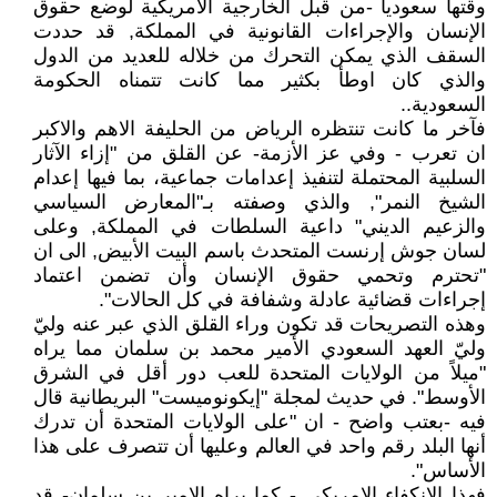
وقتها سعوديا -من قبل الخارجية الامريكية لوضع حقوق
الإنسان والإجراءات القانونية في المملكة, قد حددت
السقف الذي يمكن التحرك من خلاله للعديد من الدول
والذي كان اوطأ بكثير مما كانت تتمناه الحكومة
السعودية..
فآخر ما كانت تنتظره الرياض من الحليفة الاهم والاكبر
ان تعرب - وفي عز الأزمة- عن القلق من "إزاء الآثار
السلبية المحتملة لتنفيذ إعدامات جماعية، بما فيها إعدام
الشيخ النمر", والذي وصفته بـ"المعارض السياسي
والزعيم الديني" داعية السلطات في المملكة, وعلى
لسان جوش إرنست المتحدث باسم البيت الأبيض, الى ان
"تحترم وتحمي حقوق الإنسان وأن تضمن اعتماد
إجراءات قضائية عادلة وشفافة في كل الحالات".
وهذه التصريحات قد تكون وراء القلق الذي عبر عنه وليّ
وليّ العهد السعودي الأمير محمد بن سلمان مما يراه
"ميلاً من الولايات المتحدة للعب دور أقل في الشرق
الأوسط". في حديث لمجلة "إيكونوميست" البريطانية قال
فيه -بعتب واضح - ان "على الولايات المتحدة أن تدرك
أنها البلد رقم واحد في العالم وعليها أن تتصرف على هذا
الأساس".
فهذا الانكفاء الامريكي - كما يراه الامير بن سلمان- قد