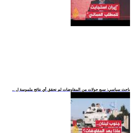
.. باحث سياسي: سبع جولات من المفاوضات لم تحقق أي نتائج ملموسة ل