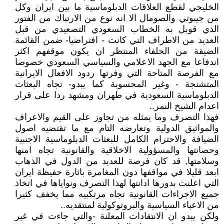
الخليجي لقطع العلاقات الدبلوماسية ما بين ايران وكل
من جيبوتي والصومال الا انه نوع من الارتباك من الفتور
الذي قوبل به الخطاب السعودي التصعيدي من قبل
العديد من الاطراف التي كانت - افتراضيا- ضمن القائمة
الضيقة من الحلفاء المنتظر ان يكون موقفهم اكثر
اندفاعا مع الجهد الاعلامي والسياسي السعودي خصوصا
مع الفرصة المتاحة التي وفرتها ردود الافعال الايرانية
المتشنجة - وغير المحسوبة كما يبدو- تجاه البعثات
الدبلوماسية السعودية في طهران ومشهد ردا على قرار
اعدام الشيخ النمر..
فهذا التصرف وما يمثله من تجاوز على القيم والاعراف
والمواثيق الدولية وتعارضه التام مع ما تقتضيه اصول
الضيافة والاحترام الكامل للبعثات الدبلوماسية الاجنبية
وحصانتها والمسؤولية الاخلاقية والقانونية تجاه امنها
وسلامتها, قد كان فرصة للعديد من الدول في الذهاب
ابعد قليلا في مواقفها دون المغامرة باثارة حفيظة ايران
التي اعلنت بدورها ادانتها لهذا التصرف ونواياها في اتخاذ
جميع الاجراءات القانونية تجاه مرتكبيه مما يخفف كثيرا
من الاعباء السياسية والبروتوكولية لمنتقديه..
ولكن يبدو ان الانتقادات المعلنة -والتي جاءت في غير