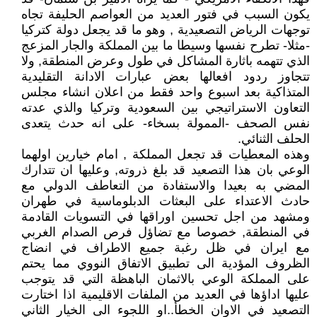
يكون السبب في فتور العديد من العواصم الحليفة تجاه
توجهات الرياض التصعيدية , وهو ما قد يجعل دولة كتركيا
-مثلا- تطرح نفسها وسيطا ما بين المملكة والجار المزعج
الذي تتهمه باثارة المشاكل في طول وعرض المنطقة, ولا
تتجاوز ردود افعالها بعض عبارات الادانة التقليدية
المتذاكية بعد اسبوع واحد فقط من اعلان انشاء مجلس
التعاون الاستراتيجي بين السعودية وتركيا والذي عدته
نفس الصحف -الممولة بسخاء- على انه حدث يتعدى
الحلف الثنائي.
وهذه المعطيات قد تجعل المملكة , امام خيارين اولهما
الوعي بان هذا التصعيد قد بلغ ذروته, وعليها ان تتدارك
المضي به بعيدا والاستفادة من التعاطف الدولي مع
حادث الاعتداء على البعثات الدبلوماسية في طهران
ومشهد من اجل تحسين اوراقها في التسويات القادمة
في المنطقة, خصوصا مع تضاؤل فرص الصدام الغربي
مع ايران في ظل رغبة جميع الاطراف في انضاج
الظروف المؤدية الى تطبيق الاتفاق النووي مما يحتم
على المملكة الوعي بالاثمان الباهظة التي قد يتوجب
عليها اداؤها في العديد من الملفات الاقليمية اذا اختارت
التصعيد في الاوان الخطأ..او اللجوء الى الخيار الثاني