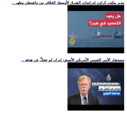
.. مدير مكتب كراون لدراسات الشرق الأوسط: الخلاف بين واشنطن وطهر
.. مستشار الأمن القومي الأمريكي الأسبق: إيران لم تتخلَّ عن هدفه