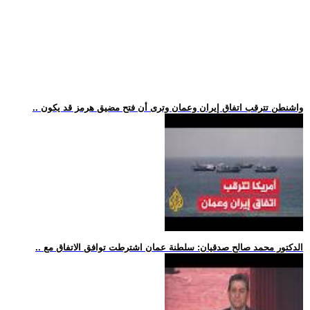
.. واشنطن تترقب اتفاق إيران وعمان وترى أن فتح مضيق هرمز قد يكون
.. الدكتور محمد صالح صدقيان: سلطنة عمان اشترطت توافق الاتفاق مع