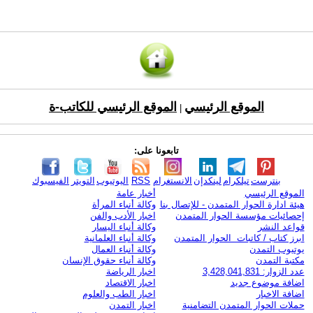
الموقع الرئيسي
الموقع الرئيسي للكاتب-ة
|
تابعونا على:
بنترست
تيلكرام
لينكدإن
الانستغرام
RSS
اليوتيوب
التويتر
الفيسبوك
الموقع الرئيسي
أخبار عامة
هيئة ادارة الحوار المتمدن - للإتصال بنا
وكالة أنباء المرأة
إحصائيات مؤسسة الحوار المتمدن
اخبار الأدب والفن
قواعد النشر
وكالة أنباء اليسار
ابرز كتاب / كاتبات الحوار المتمدن
وكالة أنباء العلمانية
يوتيوب التمدن
وكالة أنباء العمال
مكتبة التمدن
وكالة أنباء حقوق الإنسان
عدد الزوار: 3,428,041,831
اخبار الرياضة
اضافة موضوع جديد
اخبار الاقتصاد
اضافة الاخبار
اخبار الطب والعلوم
حملات الحوار المتمدن التضامنية
اخبار التمدن