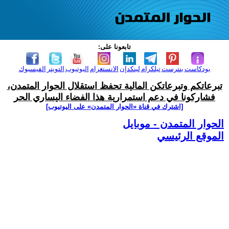
تابعونا على:
بودكاست
بنترست
تيلكرام
لينكدإن
الانستغرام
اليوتيوب
التويتر
الفيسبوك
تبرعاتكم وتبرعاتكن المالية تحفظ استقلال الحوار المتمدن،
فشاركونا في دعم استمرارية هذا الفضاء اليساري الحر
[اشترك في قناة ‫«الحوار المتمدن» على اليوتيوب]
الحوار المتمدن - موبايل
الموقع الرئيسي