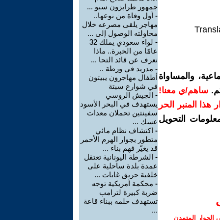
جمهور طرابزون سبو ...
-
أول وفاة من نوعها..
مهاجر يلقى مصرعه خلال
Transl
محاولته الوصول إلى ...
-
لواء سعودي يملك 32
عامًا من الخبرة.. ماذا
نعرف عن قائد التحا ...
-
مدريد في ورطة ..
اعية، والمساواة
أطفال مهاجرون يبيتون
في شوارع سبتة
م.
ساهم/ي معنا!
-
الجيش الروسي
رار هذا المنبر الحر
يستهدف في البحر الأسود
سفينتين تحملان معدات
معلومات التحويل
عسك ...
-
اكتشاف نظام مائي
متطور بجوار الهرم الأحمر
قد يغيّر فهم بناء ...
-
الشرطة اليونانية تعتقل
عمدة بلدة ساحلية على
خلفية حريق غابات ...
-
محكمة أمريكية توجه
ضربة كبيرة لترامب
تستهدف حلمه ببناء قاعة
...
الحوار المتمدن