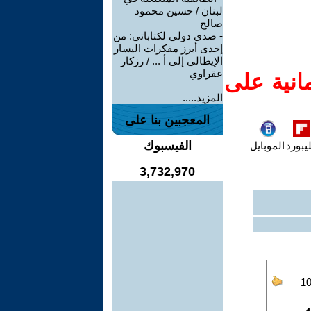
لبنان / حسين محمود
صالح
-
صدى دولي لكتاباتي: من
إحدى أبرز مفكرات اليسار
الإيطالي إلى أ ... / رزكار
عقراوي
انية على
المزيد.....
المعجبين بنا على
الفيسبوك
يبورد
الموبايل
3,732,970