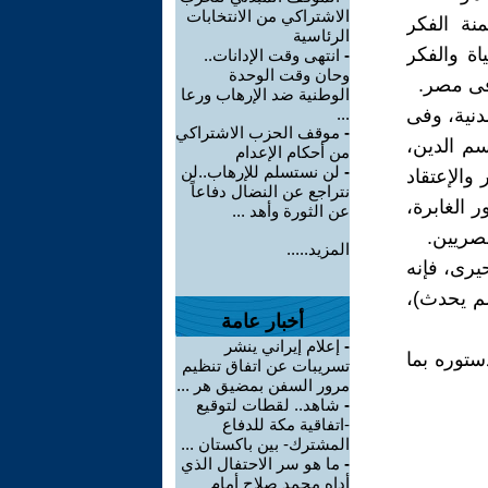
الاشتراكي من الانتخابات
نة الفكر
الرئاسية
اة والفكر
-
انتهى وقت الإدانات..
وحان وقت الوحدة
فى مصر.
الوطنية ضد الإرهاب ورعا
دنية، وفى
...
-
موقف الحزب الاشتراكي
سم الدين،
من أحكام الإعدام
-
لن نستسلم للإرهاب..لن
والإعتقاد
نتراجع عن النضال دفاعاً
 الغابرة،
عن الثورة وأهد ...
صريين.
المزيد.....
يرى، فإنه
لم يحدث)،
أخبار عامة
-
إعلام إيراني ينشر
ستوره بما
تسريبات عن اتفاق تنظيم
مرور السفن بمضيق هر ...
-
شاهد.. لقطات لتوقيع
-اتفاقية مكة للدفاع
المشترك- بين باكستان ...
-
ما هو سر الاحتفال الذي
أداه محمد صلاح أمام