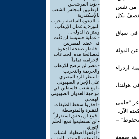
-
يؤيد المرشحين
رى من نفس
الوطنيين لمجلس الشعب
وعصفٌ بكل
بالإسكندرية
-
-الدعوة السلفية-و-حزب
النور-: يدعمان الإرهاب،
ويبتزان الدولة ...
ا فى سياق
-
عملية خسيسة لن تَفُّت
فى عضد المصريين
-
فلنطو صفحة الدعوة
 يونيو 1992، بعد مناظرة عن الدولة
لمصالحة هذه الجماعات
الإجرامية تماماً!
-
مصر لن ترضخ للإرهاب
د" نال حكما بالسجن 8 سنوات فى عام 1990، بتهمة ازدراء
والجريمة والتخريب
-
اننتظر الرد المصري
على الإجرام الصهيوني
 فى هولندا،
-
امع شعب فلسطين في
مواجهة العدوان الصهيوني
الهمجي
اعر "حلمى
-
احذروا سخط الطبقات
الفقيرة والمتوسطة
مته الآن.
-
قمع لن يحقق استقراراً
محفوظ" –
-
لن تستطيعوا قمع الحلم
الثوري
-
أوقفوا اضطهاد الشباب
ى هو صفعة
-
الموقف المبدئي للحزب