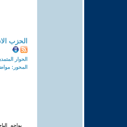
الحزب الا
الحوار المتمدن-العدد: 5030 - 15
المحور: مواض
يواجه البا