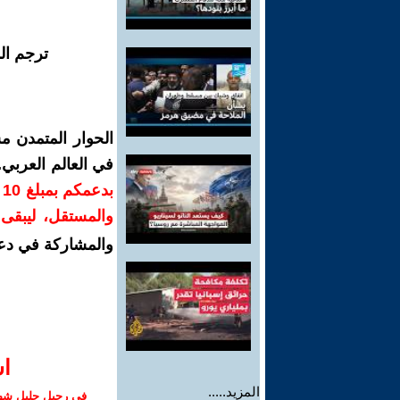
ترجم ال
الحوار المتمدن م
في العالم العربي
ب
والمستقل، ليبقى ص
والمشاركة في دع
ا‫
المزيد.....
في رحيل جليل شهبا