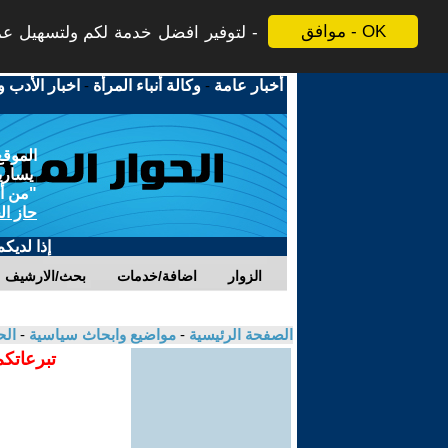
موافق - OK
لتوفير افضل خدمة لكم ولتسهيل عملي
أخبار عامة
-
وكالة أنباء المرأة
-
اخبار الأدب و
الموقع
يسارية
"من أج
حاز ال
إذا لديك
الزوار
اضافة/خدمات
بحث/الارشيف
الصفحة الرئيسية
-
مواضيع وابحاث سياسية
-
الح
تبرعاتكم