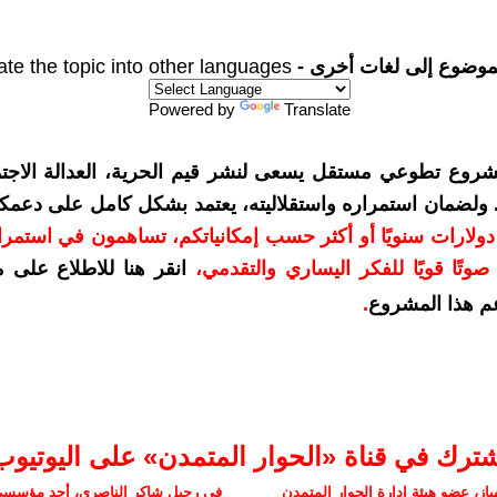
موضوع إلى لغات أخرى -
ate the topic into other languages
Powered by
Translate
شروع تطوعي مستقل يسعى لنشر قيم الحرية، العدالة الاجتم
. ولضمان استمراره واستقلاليته، يعتمد بشكل كامل على دعمك
دعمكم بمبلغ 10 دولارات سنويًا أو أكثر حسب إمكانياتكم، تساهمون في استم
وتًا قويًا للفكر اليساري والتقدمي
،
انقر هنا للاطلاع على 
م هذا المشروع
.
شترك في قناة «الحوار المتمدن» على اليوتيوب
ز، عضو هيئة إدارة الحوار المتمدن
في رحيل شاكر الناصري، أحد مؤسسي 