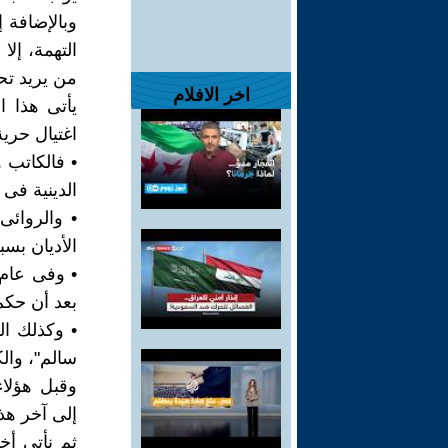
وبالإضافة 
التهمة، إل
من يريد تح
اخر الافلام
يأتى هذا ا
اغتيال حرية
الدينية فى
الأديان بس
بعد أن حكم 
• وكذلك ال
سالم"، والك
وقبل هؤلا
إلى آخر هذ
ثم نأتى أخ