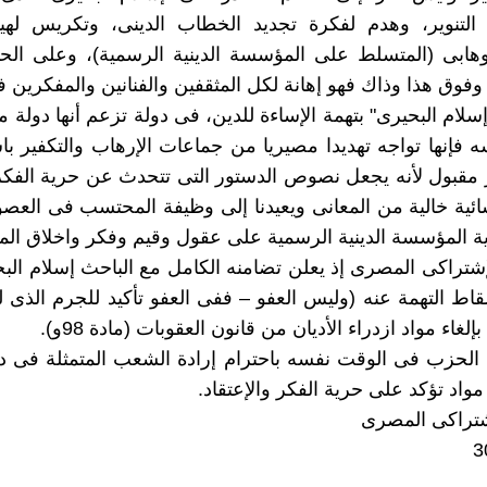
التنوير، وهدم لفكرة تجديد الخطاب الدينى، وتكريس لهيم
هابى (المتسلط على المؤسسة الدينية الرسمية)، وعلى الحي
فوق هذا وذاك فهو إهانة لكل المثقفين والفنانين والمفكرين 
لام البحيرى" بتهمة الإساءة للدين، فى دولة تزعم أنها دولة م
 فإنها تواجه تهديدا مصيريا من جماعات الإرهاب والتكفير با
 مقبول لأنه يجعل نصوص الدستور التى تتحدث عن حرية الفكر 
ئية خالية من المعانى ويعيدنا إلى وظيفة المحتسب فى العصور
ة المؤسسة الدينية الرسمية على عقول وقيم وفكر واخلاق الم
شتراكى المصرى إذ يعلن تضامنه الكامل مع الباحث إسلام البح
اط التهمة عنه (وليس العفو – ففى العفو تأكيد للجرم الذى 
لغاء مواد ازدراء الأديان من قانون العقوبات (مادة 98و).
الحزب فى الوقت نفسه باحترام إرادة الشعب المتمثلة فى د
واد تؤكد على حرية الفكر والإعتقاد.
شتراكى المصرى
3