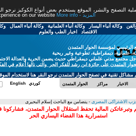
ة التصفح والنشر، الموقع يستخدم بعض أنواع الكوكيز نرجو النق
More info - المزيد
experience on our website
الفن
-
وكالة أنباء اليسار
-
وكالة أنباء العلمانية
-
وكالة أنباء العمال
-
وكا
الاقتصاد
-
اخبار الطب والعلوم
 الرئيسي لمؤسسة الحوار المتمدن
، علمانية، ديمقراطية، تطوعية وغير ربحية
ل مجتمع مدني علماني ديمقراطي حديث يضمن الحرية والعدالة الاجتم
حوار المتمدن على جائزة ابن رشد للفكر الحر والتى نالها أعلام في الفك
م مشاكل تقنية في تصفح الحوار المتمدن نرجو النقر هنا لاستخدام الموقع
كوردي
English
الاخبار
مراكز
الحوار المتمدن
زب الاشتراكى المصرى
- يتضامن مع الباحث إسلام البحيرى
 وتبرعاتكن المالية تحفظ استقلال الحوار المتمدن، فشاركونا 
استمرارية هذا الفضاء اليساري الحر