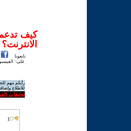
كيف تدعم-
الانترنت؟
تابعونا
على:
الفيسب
رأيكم مهم للج
للاطلاع وإضافة
تعليقات الف