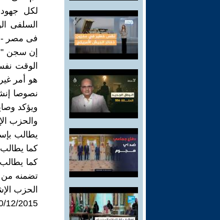
لكل جهود 
السلفى الو
فى مصر - و
إن سجن "إس
الوقت نفسه
هو أمر غير
نصوصا إنشا
ويؤكد وصاي
والحزب الإ
يطالب بإسق
كما يطالب بإ
كما يطالب 
تضمنه من م
الحزب الإ
0/12/2015