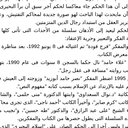
إلى أن هذا الحكم جاء معاكسا لحكم آخر سبق أن برأ البحي
ا أن مايحدث لهذا الباحث لهو صورة جديدة لمحاكم التفتيش، 
رير العقل من استبداد رجال الدين المتزمتين.
لحكم ليعيد إلى الأذهان سلسلة من الأحداث التى تأتى كله
 الفكر والتعبير وحرية الإعتقاد:
• فالكاتب والمفكر "فرج فودة" تم اغتياله فى 8
 معرض الكتاب.
• والروائى "علاء حام
بب روايته "مسافة فى عقل رجل".
• وفى عام 1995 اضطر المفكر "نصر حامد أبوزيد" وزوجته إلى العيش
عليه بالإرتداد عن الإسلام بسبب كتابه "مفهوم النص".
كاتبة "د.نوال السعداوى" وابنتها الدكتورة "منى حلمى"، والش
اتب "كرم صابر"، وأخيراً الكاتب "أحمد ناجى"، الذى تجرى محاك
ء الشيخ "على عبد الرازق"، والدكتور "طه حسين"، و"نجيب 
ه السلسلة التى يطول حصرها من الكتاب والمفكرين.
يرا وليس آخرا إلى الحكم الصادر على "إسلام البحيرى" الذ