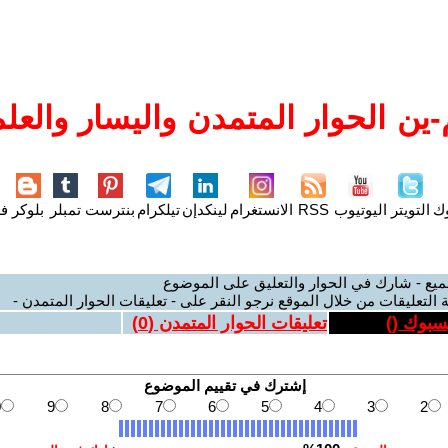
ين الحوار المتمدن واليسار والعلم
وك
التويتر
اليوتيوب
RSS
الانستغرام
لينكدإن
تيلكرام
بنترست
تمبلر
بلوكر
فل
ميع - شارك في الحوار والتعليق على الموضوع
 التعليقات من خلال الموقع نرجو النقر على - تعليقات الحوار المتمدن -
يسبوك (
)
تعليقات الحوار المتمدن (
0
)