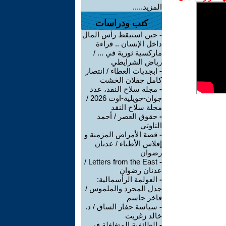
المزيد.....
كتب ودراسات
-
حين استيقظ رأس المال
داخل الإنسان .. قراءة
ماركسية ثورية في ... /
رياض الشرايطي
-
ابجديات العطاء / انتصار
كامل جفلان الخشت
-
مجلة سلاح النقد، عدد
جوان-جويلية-اوت 2026 /
مجلة سلاح النقد
-
حقوق العصر / أحمد
التاوتي
-
قصة الأمراض المزمنة و
إفلاس الأطباء / عدنان
رضوان
Letters from the East /
-
عدنان رضوان
-
العولمة الرأسمالية:
جدل المجرد والملموس /
فاخر جاسم
-
سياسة حفار الساق / د.
خالد زغريت
-
الطائفية المتغلغلة في