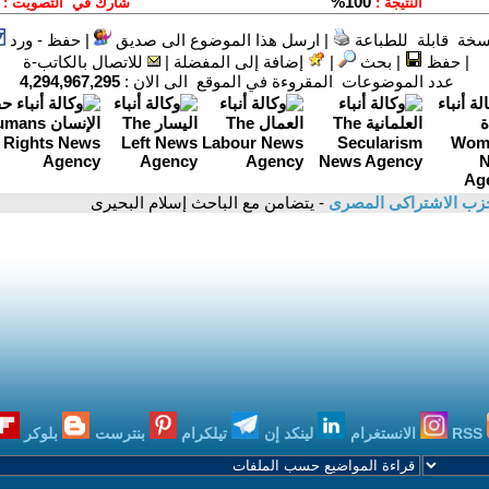
سخة قابلة للطباعة
|
ارسل هذا الموضوع الى صديق
|
حفظ - ورد
|
حفظ
|
بحث
|
إضافة إلى المفضلة
|
للاتصال بالكاتب-ة
عدد الموضوعات المقروءة في الموقع الى الان :
4,294,967,295
زب الاشتراكى المصرى
- يتضامن مع الباحث إسلام البحيرى
RSS
الانستغرام
لينكد إن
تيلكرام
بنترست
بلوكر