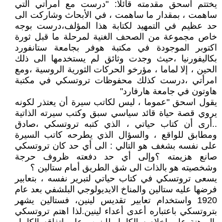
يختتم اسحق مقدمته قائلا: "درست مع امرأتي التي
ساهمت ، بمقدار ما ساهمت ، في الأبحاث وشاركت الى
حد عظيم في التمهيد لكتابة هذا المؤلف،درست بوجه
خاص مجموعة من الصحف الغنية لمرحلة ما قبل ثورة
اكتوبر الموجودة في مكتبة هوفر بجامعة ستانفورد
بكاليفورنيا ،حيث وجدت وثائق لم يستخدمها الى ذلك
الحين ، إلا لماما ، مؤرخو الحركات الثورية الروسية ،ومع
امرأتي ،درست كذلك محفوظات تروتسكي في مكتبة
هاوتون في جامعة هارفارد"
يقول اسحق "عموما ، ليس لكاتب سيرة أن يعتذر لكونه
يروي قصة حياة قائد سياسي سبق وكتب سيرته الذاتية
..أرى أن كتاب حياتي ، الذي كتبه تروتسكي ،صادق
ومطابق للواقع ، والسؤال الذي يطرحه كاتب السيرة
على نفسه بشغف هو التالي : الى أي حد كان تروتسكي
صانع هزيمته ؟وإلى أي حد دفعته ظروف حرجة
وشخصيته هو بالذات الى شق الطريق أمام ستالين ؟
يسعى تروتسكي في كتاب حياتي لتبرير نفسه ، بتعابير
فرضها عليه ستالين والمناخ الايديولوجي البلشفي بعد عام
1920 واستخدام تعابير تقديس لينين، فستالين يشهر
بتروتسكي باعتباره أعدى أعداء لينين.لذا اهتم تروتسكي