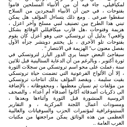
لمكيافيلي، جاء فيه أن من ألأنبياء المسلحين قاموا
بفتوحات ، في حين أن الأنبياء المجردين من السلاح
سقطوا صرعى . ومع ذلك يتساءل المؤلف هل يمكن
تبني هذا الطرح بين تصنيف لنبي مسلح وآخر اعزل ،
هزيمة وفتوحات ،هل قارب ميكافيللي الوقائع بشكل
واقعي؟ بدليل أن تروتسكي حتى وهو أعزل كان يقوم
بفتوحات تلو الأخرى ، بل يختتم دويتشر جزأه الأول
بفصل معنون ب" الهزيمة في الانتصار " .
سيفاجئ البعض حينما يرى الدور البارز لتروتسكي في
ثورة أكتوبر ، وبالرغم من أن الدعاية الستالينية قبل ثلاثين
سنة ،عملت على محو اسم تروتسكي من سجلات الثورة
، إلا أن الألواح الفرعونية التي تضمنت حياة تروتسكي
بقيت سليمة . ويقصد المؤلف بذلك انتاجات تروتسكي
من مؤلفات ثم نسيان معظمها ، ومحفوظاته ، بالإضافة
الى ذكريات أصدقائه أكانوا أصدقاء أم أعداء ، والصحف
الروسية المنشورة قبل الثورة وأثناءها وبعدها ،
ومسودات أعمال اللجنة المركزية ، و التقارير
الستينوغرافية لمؤتمرات الحزب والسوفياتات والغالبية
العظمى من هذه الوثائق يمكن مراجعتها من مكتبات
الغرب العامة ..