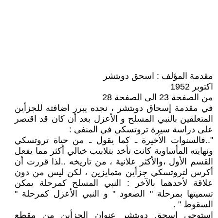
مقدمة المؤلف : اسحق دويتشر
اكتوبر 1952
من الصفحة 23 الى الصفحة 28
في مقدمة إسحاق دويتشر ، نجده يبرر اضافته للجزأين
المتعلقين بالنبي المسلح و الأعزل بعد أن كان قد اقتصر
على دراسة سيرة تروتسكي في المنفى :
"..فالسنوات الأخيرة ـ كما يقول ـ من حياة تروتسكي
ونهايته المأساوية كانت تأخذ بتلابيب خيالي أكثر مما يفعل
القسم الأول ،والأكثر علانية ، من تاريخه ..لذا قررت أن
أكرس لتروتسكي جزأين متمايزين ، لكن ليس من دون
علاقة لأحدهما بالآخر : النبي المسلح كمرحلة يمكن
تسميتها بمرحلة " الصعود " و النبي الأعزل كمرحلة "
السقوط " .
استوحى اسحق دويتشر عنوان الجزأين من مقطع