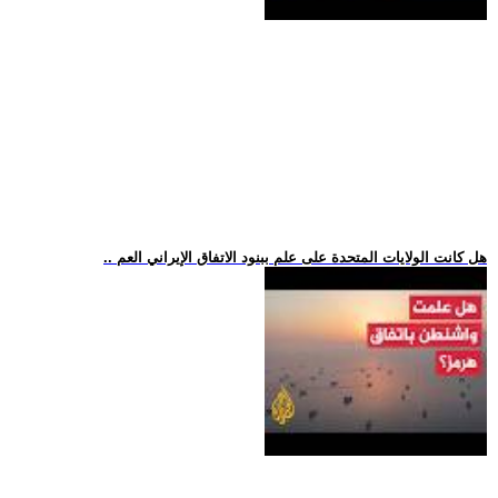
.. هل كانت الولايات المتحدة على علم ببنود الاتفاق الإيراني العم