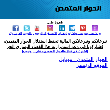
تابعونا على:
بودكاست
بنترست
تيلكرام
لينكدإن
الانستغرام
اليوتيوب
التويتر
الفيسبوك
تبرعاتكم وتبرعاتكن المالية تحفظ استقلال الحوار المتمدن،
فشاركونا في دعم استمرارية هذا الفضاء اليساري الحر
[اشترك في قناة ‫«الحوار المتمدن» على اليوتيوب]
الحوار المتمدن - موبايل
الموقع الرئيسي