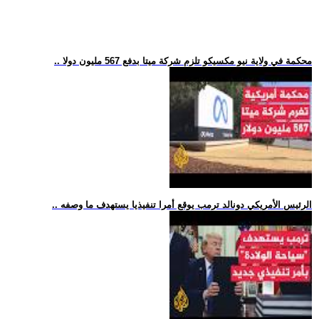
.. محكمة في ولاية نيو مكسيكو تلزم شركة ميتا بدفع 567 مليون دولا
.. الرئيس الأمريكي دونالد ترمب يوقع أمرا تنفيذيا يستهدف ما وصفه