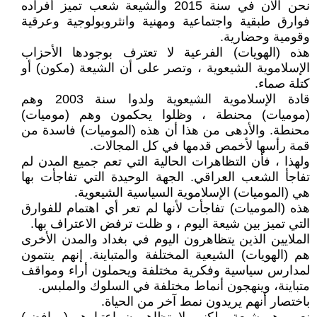
نحن الآن في سنة 2015 والشيعة شعب تميز أفراده
فوارق طبقية واجتماعية ومهنية وانثروبولوجية وعرقية
وقومية وحضارية.
هذه (الهويات) الفرعية لا تعترف بوجودها الأحزاب
الإسلاموية الشيعوية ، وتصر على أن الشيعة (مكون) أو
كتلة صماء.
قادة الإسلاموية الشيعوية ولدوا سنة 2003 وهم
(موميات) محنطة ، وظلوا يحكمون وهم (موميات)
محنطة. والأدهى من هذا أن هذه (الموميات) فاسدة من
قمة رأسها لأخمص قدمها في كل المجالات.
ولهذا ، فأن التظاهرات الحالية التي تعم جميع المدن لم
تفاجأ الشعب العراقي. الجهة الوحيدة التي تفاجأت بها
هي (الموميات) الإسلاموية السياسية الشيعوية.
هذه (الموميات) تفاجأت لأنها لم تعر أي اهتمام للفوارق
التي تميز بين شيعة اليوم ، و ظلت ترفض الاعتراف بها.
الملايين الذين يتظاهرون اليوم في بغداد والمدن الأخرى
هم (الهويات) الشيعية المختلفة والمتباينة. إنهم ينتمون
لمدارس سياسية وفكرية مختلفة ويحملون أراء ومواقف
متباينة، وينهجون أنماط مختلفة في السلوك والملبس.
باختصار أنهم يريدون نمط آخر من الحياة.