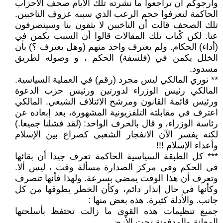
وأرجوكم أن تراجعوا ما نشرته تلك الأيام صحف الأحزاب
الحاكمة لتعرفوا حجم الرعب الذي سببه عزوف الناخبين.
تلك الصحف قالت أن الناخبين لا يثقون بنا وسينصرفون
عنا. لكن كًتاب تلك المقالات قالوا أن السبب يكمن في
(أداء) الحكام. ولم يعترف واحد منهم (وهل يعترف ؟) بأن
الخلل يكمن في (فلسفة) الحكم ، و وصوله لطريق
مسدود.
** نوري المالكي ليس مجرد (رقم) في العملية السياسية.
المالكي رئيس الوزراء لدورتين ورئيس حزب الدعوة
ورئيس قائمة القانون ومرشح الائتلاف الشيعي. المالكي
اعترف في مقابلته التلفزيونية المشهورة، بعد إبعاده عن
رئاسة الوزراء، و قال بالحرف الواحد: (لقد فشلنا جميعا.)
لكنه يفسر الآن الانفجار الشعبي كصراع بين الإسلام
وأعداء الإسلام !!!
*** كل الطبقة السياسية الحاكمة تعرف جيدا أن بقائها
في الحكم وفي مركز الصدارة مسألة وقت ، ليس ألا.
وتعرف أن هذا الوقت يمضي بسرعة. ولهذا فأنها تتصرف
وكأنها في حال إنذار دائم، وكأن الخطر يطوقها من كل
جانب. والأدلة كثيرة. هذه بعض منها :
جميع تنظيمات هذه القوى ما زالت تحتفظ بأسلحتها
المعلنة والمدفونة تحت الأرض.