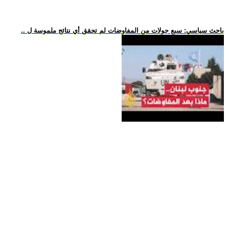
.. باحث سياسي: سبع جولات من المفاوضات لم تحقق أي نتائج ملموسة ل