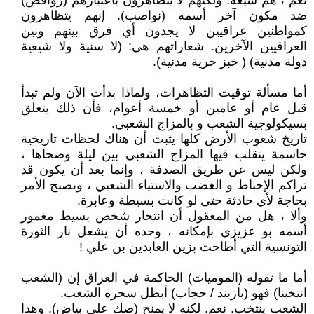
نعم ، هم شيعة. ولكنهم لا يتظاهرون باعتبارهم (روافض)
ضد مكون آخر أسمه (نواصب). إنهم يتظاهرون
كمواطنين عراقيين لا يجدون أي فرق بينهم وبين
العراقيين الآخرين. شعاراتهم هي: (لا سنية ولا شيعية
دولة مدنية) ( خبز حرية مدنية).
أما مسألة توقيت التظاهرات، ولماذا بدأت الآن ولم تبدأ
قبل عام أو عامين أو خمسة أعوام، فأن ذلك يتعلق
بسيكولوجية الشعب و بالمزاج الشعبي.
تاريخ شعوب الأرض كلها يثبت أن هناك لحظات تاريخية
حاسمة ينقلب فيها المزاج الشعبي بين ليلة وضحاها ،
ولكن ليس عن طريق الصدفة ، وإنما بعد أن يكون قد
تراكم الإحباط و الغضب والاستياء الشعبي ، ويصبح الأمر
بحاجة لأي حادثة حتى لو كانت بسيطة وعابرة.
وألا ، هل من المعقول أن انتحار شخص بسيط مغمور
أسمه بو عزيزي بإمكانه ، وحده أن يشعل نار الثورة
التونسية التي أطاحت بزين العابدين بن علي !
أما ما تقوله (الموميات) الحاكمة في العراق إن (الشعب
انتخبنا) فهو (بازبند / حجاب) أبطل سحره الشعب.
الشعب ينتخب. نعم. لكنه لا يمنح (صك على بياض). وهذا