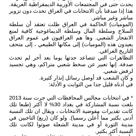
يحدث حتى في المجتمعات الأوربية الديمقراطية العريقة.
هذا إذا صدقنا بأن الانتخابات في العراق تحدث دون تزوير
مباشر وغير مباشر.
(الموميات) الحاكمة في العراق ظلت تعتقد أن سلطة
السلاح وسلطة المال وسلطة الديماغوجية كافية لمنع
الانفجار الشعبي. وها هم العراقيون في عموم العراق
يعيدون هذه (الموميات) إلى مكانها الطبيعي ، إلى متحف
التاريخ العراقي.
التظاهرات التي تتصاعد حدتها يوما بعد آخر لم تحدث
صدفة. إنها تعبير عن سخط شعبي متراكم، وهي تجسيد
لرفض شعبي.
و كان الشعب قد أوصل رسائل إنذار كثيرة.
في أدناه قليل جدا من الثوابت و الأدلة:
* في انتخابات مجالس المحافظات التي جرت سنة 2013
بلغت نسبة المشاركة في بغداد 30% لا أكثر (طبعا تلك
كانت تقديرات مفوضية الانتخابات ، ويقال ان تلك النسبة
أدنى بكثير مما أُعلن رسميا). ولو كان (ربع) الناخبين في
مدينة الثورة أو في مدينة الشعلة صوتوا لكانت تلك
النسبة أكثر بكثير.