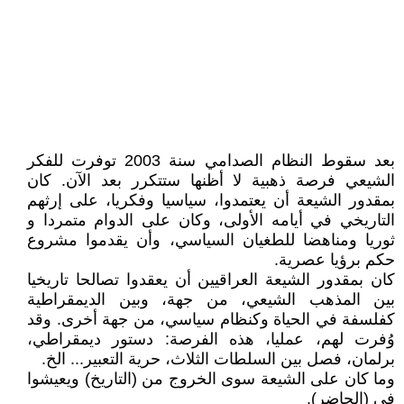
بعد سقوط النظام الصدامي سنة 2003 توفرت للفكر
الشيعي فرصة ذهبية لا أظنها ستتكرر بعد الآن. كان
بمقدور الشيعة أن يعتمدوا، سياسيا وفكريا، على إرثهم
التاريخي في أيامه الأولى، وكان على الدوام متمردا و
ثوريا ومناهضا للطغيان السياسي، وأن يقدموا مشروع
حكم برؤيا عصرية.
كان بمقدور الشيعة العراقيين أن يعقدوا تصالحا تاريخيا
بين المذهب الشيعي، من جهة، وبين الديمقراطية
كفلسفة في الحياة وكنظام سياسي، من جهة أخرى. وقد
وُفرت لهم، عمليا، هذه الفرصة: دستور ديمقراطي،
برلمان، فصل بين السلطات الثلاث، حرية التعبير... الخ.
وما كان على الشيعة سوى الخروج من (التاريخ) ويعيشوا
في (الحاضر).