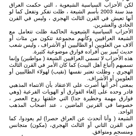
لكن الأحزاب السياسية الشيعوية ، التي حكمت العراق
منذ سنة 2003 بأسم الشيعة ، ظلت تفكر وتفعل كما لو
أنها تعيش في القرن الثالث الهجري ، وليس في القرن
الحادي والعشرين.
الأحزاب السياسية الشيعوية الحاكمة ظلت تتعامل مع
الشيعة العراقيين وكأنهم مجموعة تتكون من مئات أو
آلاف من العلويين أو الطالبيين أو الأشراف ، وليس شعب
حديث تًميز بين أفراده فوارق موضوعية كثيرة.
هذه الأحزاب لا تسمي العراقيين الشيعة ( مواطنين) وإنما
تسميهم (أتباع أهل البيت) كما كان الأمر في القرن الثالث
الهجري ، وظلت تعتبر نفسها (نقيب) لهولاء الطالبيين أو
العلويين أو الأشراف.
بمعنى آخر أنها أصرت على الاعتقاد بأن الانتماء المذهبي
قادر وحده على إلغاء الفوارق أو الهويات الفرعية (وهي
فوارق مهمة وخطيرة جدا) التي خلقتها روح العصر ،
خصوصا في القرنين الماضين ، عند أصحاب المذهب
الواحد.
الشيعة ( وأنا أتحدث عن العراق حصرا) لم يعودوا، كما
في القرن الثاني أو الثالث الهجري، (مكون) متجانس
ومنسجم ومتوافق.