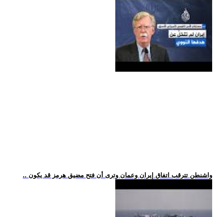
.. واشنطن تترقب اتفاق إيران وعمان وترى أن فتح مضيق هرمز قد يكون