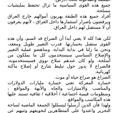
جميع هذه القوى السياسية ما تزال تحتفظ بمليشيات
مسلحة.
أفراد جميع هذه الطبقة يهربون أموالهم خارج العراق
ويرفضون بإصرار استثمارها داخل العراق ، لأنهم يعرفون
أن لا مستقبل لهم داخل العراق.
لكن هذا كله لا يعني أبدا أن الصراع قد حُسم، وأن هذه
القوى ستقبل بخسارتها. فدرب التغيير طويل ومعقد،
ونحن ما زلنا في بداية البداية. ومناهضو عملية التغيير
والإصلاح السياسي سيستخدمون كل ما يملكون من
أسلحة. ولو كان عندهم سلاح نووي فسيستخدمونه.
فالصراع لا يدور حول تبليط شارع أو إصلاح ماكنة
كهربائية.
الصراع هو صراع حياة أو موت.
خسارة المعركة تعني خسارة مليارات الدولارات
والمناصب والامتيازات والجاه والأبهة والمواقع ،
ومنظومات قيمية اجتماعية / أخلاقية / ثقافية تستند عليها
هذه المكاسب والمواقع.
ولهذا فأن الذين أرسلوا ليتسللوا الجمعة الماضية لساحة
التحرير واعتدوا على المتظاهرين لتخويفهم وثنيهم عن