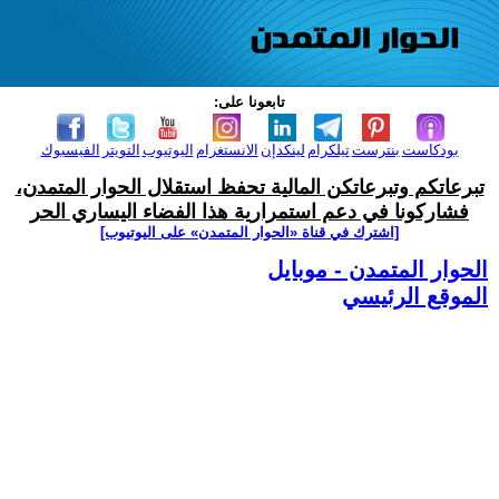
تابعونا على:
بودكاست
بنترست
تيلكرام
لينكدإن
الانستغرام
اليوتيوب
التويتر
الفيسبوك
تبرعاتكم وتبرعاتكن المالية تحفظ استقلال الحوار المتمدن،
فشاركونا في دعم استمرارية هذا الفضاء اليساري الحر
[اشترك في قناة ‫«الحوار المتمدن» على اليوتيوب]
الحوار المتمدن - موبايل
الموقع الرئيسي