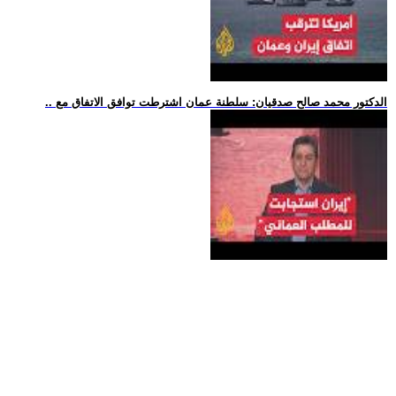
.. الدكتور محمد صالح صدقيان: سلطنة عمان اشترطت توافق الاتفاق مع