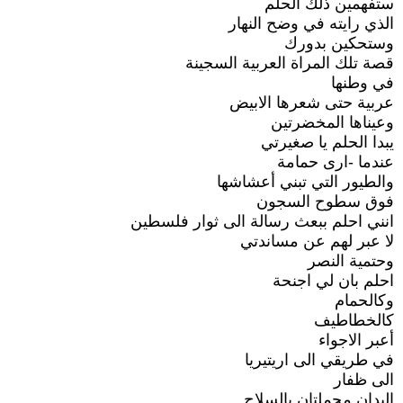
ستفهمين ذلك الحلم
الذي رايته في وضح النهار
وستحكين بدورك
قصة تلك المراة العربية السجينة
في وطنها
عربية حتى شعرها الابيض
وعيناها المخضرتين
يبدا الحلم يا صغيرتي
عندما -ارى حمامة
والطيور التي تبني أعشاشها
فوق سطوح السجون
انني احلم ببعث رسالة الى ثوار فلسطين
لا عبر لهم عن مساندتي
وحتمية النصر
احلم بان لي اجنحة
وكالحمام
كالخطاطيف
أعبر الاجواء
في طريقي الى اريتيريا
الى ظفار
اليدان محملتان بالسلاح