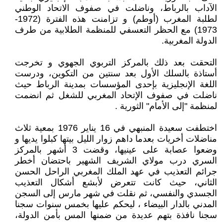
الآداب بالرباط، وناضلت في صفوف الاتحاد الوطني
لطلبة المغرب (أوطم) و تزامنت هذه الفترة (1972-
1973) مع الحظر التعسفي للمنظمة الطلابية من طرف
الدولة المغربية.
التحقت بعد ذلك بالمركز التربوي الجهوي و تخرجت
أستاذة بالسلك الأول بعد سنتين من التكوين، ودرست
اللغة الإنجليزية بإحدى المؤسسات بمدينة الرباط حيث
ناضلت في صفوف الإتحاد المغربي للشغل ثم انضمت
لمنظمة "إلى الأمام" الثورية .
اختطفت سعيدة المنبهي في 16 يناير 1976 بمعية ثلاث
مناضلات أخريات بعدما داهم زوار الليل بيتها كبلوا يديها و
وضعوا عصابة على عينيها، وقضت 3 أشهر بالمركز
السري درب مولاي الشريف الشهير باحتضان أخطر
جرائم التعذيب في عهد الملك المغربي الراحل الحسن
الثاني، حيث كانت تتعرض لأبشع أشكال التعذيب
الجسدي والنفسي، ثم نقلت في شهر مارس إلى السجن
المدني بالدار البيضاء ، ليحكم عليها بخمس سنوات سجنا
سجنا نافذة بتهم عديدة من ضمنها المس بأمن الدولة،