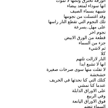
الورقة تحترق ولكنها لا تموت
انها سوداء لمتعد بيضاء
شبيهة بسماء الصيف
وقد اغتسلت من نجومها
تلك النجوم التي تقطع النار راسها
على مهل..بسرعة
نجوم اخر
قطعة من الورق الابيض
جزء من السماء
ثم لاشيء
كلا
النار لازالت تلتهم
انها لا تشبع ابدا
لا تفلت منها سوى صرخات صغيرة
خشخشة
كتلك التي كنا نحدثها في الخريف
عندما كنا نمشي
على الاوراق الذابلة
وفي الربيع
فوق الاوراق اليانعة
السماء تتعتم