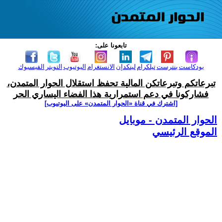
تابعونا على:
بودكاست
بنترست
تيلكرام
لينكدإن
الانستغرام
اليوتيوب
التويتر
الفيسبوك
تبرعاتكم وتبرعاتكن المالية تحفظ استقلال الحوار المتمدن،
فشاركونا في دعم استمرارية هذا الفضاء اليساري الحر
[اشترك في قناة ‫«الحوار المتمدن» على اليوتيوب]
الحوار المتمدن - موبايل
الموقع الرئيسي