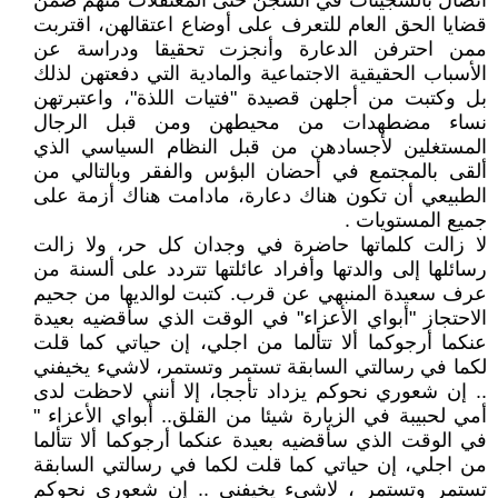
اتصال بالسجينات في السجن حتى المعتقلات منهم ضمن
قضايا الحق العام للتعرف على أوضاع اعتقالهن، اقتربت
ممن احترفن الدعارة وأنجزت تحقيقا ودراسة عن
الأسباب الحقيقية الاجتماعية والمادية التي دفعتهن لذلك
بل وكتبت من أجلهن قصيدة "فتيات اللذة"، واعتبرتهن
نساء مضطهدات من محيطهن ومن قبل الرجال
المستغلين لأجسادهن من قبل النظام السياسي الذي
ألقى بالمجتمع في أحضان البؤس والفقر وبالتالي من
الطبيعي أن تكون هناك دعارة، مادامت هناك أزمة على
جميع المستويات .
لا زالت كلماتها حاضرة في وجدان كل حر، ولا زالت
رسائلها إلى والدتها وأفراد عائلتها تتردد على ألسنة من
عرف سعيدة المنبهي عن قرب. كتبت لوالديها من جحيم
الاحتجاز "أبواي الأعزاء" في الوقت الذي سأقضيه بعيدة
عنكما أرجوكما ألا تتألما من اجلي، إن حياتي كما قلت
لكما في رسالتي السابقة تستمر وتستمر، لاشيء يخيفني
.. إن شعوري نحوكم يزداد تأججا، إلا أنني لاحظت لدى
أمي لحبيبة في الزيارة شيئا من القلق.. أبواي الأعزاء "
في الوقت الذي سأقضيه بعيدة عنكما أرجوكما ألا تتألما
من اجلي، إن حياتي كما قلت لكما في رسالتي السابقة
تستمر وتستمر ، لاشيء يخيفني .. إن شعوري نحوكم