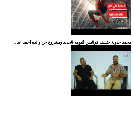
.. محمد عدوية يكشف كواليس ألبومه الجديد ومشروع عن والده أحمد عد