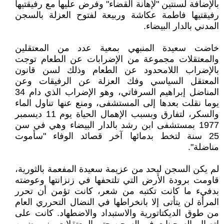
بالإضافة لسنتين "لإهانة القضاء" وفرض عليها مع رفيقتيها
رفيقتيها فاطمة عكاشة وربيعة لفتوح العزلة بالسجن
المدني بالدار البيضاء.
خاضت سعيدة المنبهي بمعية عدد من المعتقلين
والمعتقلات مجموعة من الإضرابات عن الطعام توجت
بالإضراب اللامحدود عن الطعام وذلك لسن قانون
المعتقل السياسي وفك العزلة عن الرفيقات وعن
المناضل إبراهيم السرفاتي، وهو الإضراب الذي دام 34
يوما نقلت بعدها إلى المستشفى، ومنع عنها تناول الماء
والسكر، لتفارق وبسبب الإهمال الحياة يوم 11 ديسمبر
1977 بمستشفى ابن رشد بالدار البيضاء وهي في سن
25 سنة لتخط بدمائها آخر قصائد الوفاء "سأموت
مناضلة".
لم يكن السجن ليحد من عزيمة سعيدة المفعمة بالثورية،
قاومت برودة الأرض التي تلتحفها في زنزانتها وعوضته
بدفيء ما كانت تكتبه من شعر، كانت تؤمن أن تحرر
المرأة لن يتأتى إلا بانخراطها في النضال التحرري العام
من طوق الديكتاتورية والاستبداد والاضطهاد. كانت على