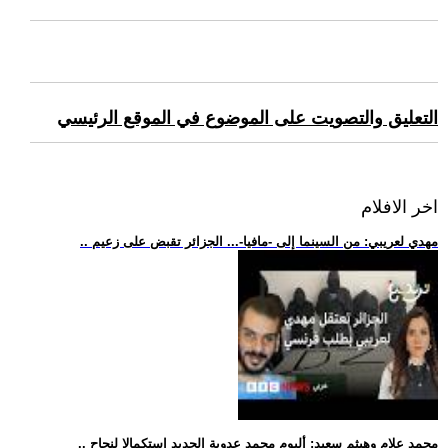
التعليق والتصويت على الموضوع في الموقع الرئيسي
اخر الافلام
.. مهدي لعريبي: من السينما إلى -مافيا-... الجزائر تقبض على زعيم
.. محمد علام وهيثم سعيد: ألبوم محمد عدوية الجديد استكمالا لنجاح