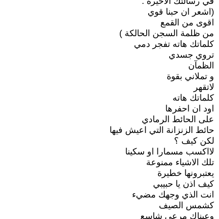
في رسالتك الاخيرة :
(اشعر ان حبنا قوي
اقوى من القمع
من ظلمة السجن الحالكة )
كلماتك هاته تفجر دمي
تروي جسدي
الظمآن
و تملاني بقوة
لاتقهر
كلماتك هاته
اود ان احفرها
على الحائط الرمادي
حائط الزنزانة التي اعيش فيها
لكن كيف ؟
لااكسب مسمارا او سكينا
تلك الاشياء ممنوعة
يعتبرونها خطيرة
كيف اذن يا حبيبي
انت الذي وجهك مضيء
كشمس الصيف
وعيناك مرعى شاسع