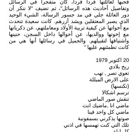
فحبها لعائلتها فردا فردا، كان متفجرا في الرسائل
وتفاصيل أحاديث هذه الرسائل"، ثم تضيف "لا ننكر أن
دور العائلة جلي في مد جسور الرسالة، الشيء الوحيد
الذي يصبر المعتقلين ويشد أزرهم. كانت سعيدة تتحدث
مع أخواتها عن كيفية تربية الأولاد ومعاملتهم، عن ذكرياتها
مع إخوتها ووالديها، عن أحوالها داخل السجن، حنينها
واشتياقها لتقبيلهم. والجميل في رسائلها أنها هي من
كانت تطمئنهم عليها "
20 اكتوبر 1979
ريح بلادي
تعوي تصر , تهب
على الارض المبللة
(تكنسها)
ترسم اشكالا
تنقش صور الماضي
ماضي انا ,ماضيك انت
ماضي كل واحد فينا
صوتها يذكرني بسمفونية
تلك التي كنت تهمسها في اذني
كل ليلة