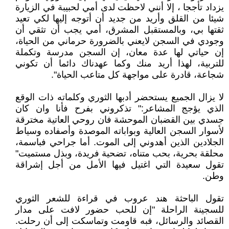
يزداد تأججا ، إلا أنني لاحظت لدى أمي لحبيبة في الزيارة
شيئا من القلق وأريد من جديد أن أتوجه إليها لكي تعيد
ثقتها بي، وبالمستقبل المشرق، أمي يجب أن تثقي أن
وجودي في السجن لايعني بالضرورة حرماني من الحياة،
إن حياتي لها عدة معان، إن السجن مدرسة وتكملة
للتربية، لهذا أريد منك وكما عهدناك دائما أن تكوني
شجاعة، قادرة على مواجهة كل متاعب الحياة".
لا يزال الجميع يستحضر أدبها الثوري وكلماته ذات الوقع
الذي يؤجج المشاعر:" تذكروني بفرح فأنا وان كان
جسدي بين القضبان الموحشة فان روحي العاتية مخترقة
لأسوار السجن العالية وبواباته الموصدة وأصفاده وسياط
الجلادين الذين أهدوني إلى الموت. أما جراحي فباسمة،
محلقة بحرية، بحب متناه، تضحية فريدة، وبذل مستميت"
تقول سعيدة التي اغتيل فيها الأمل من أجل إشراقة
وطن.
تقول الباحثة هند عروب في قراءة للشعر الثوري
للسجينة الراحلة "إن للحب حضور لافت على مدار
القصائد والرسائل، فبه قاومت وتماسكت إلى أن رحلت.