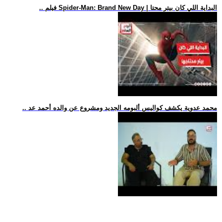
.. فيلم Spider-Man: Brand New Day | البداية اللي كان بيتر محتا
.. محمد عدوية يكشف كواليس ألبومه الجديد ومشروع عن والده أحمد عد