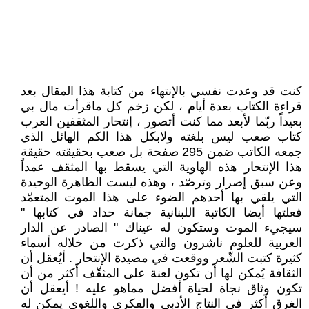
كنت قد وعدت نفسي بالإنتهاء من كتابة هذا المقال بعد
قراءة الكتاب بعدة أيام ، لكن زخم كل ماقرأت مال بي
بعيداً ربّما لأبعد مما كنت أتصور ، إنتحار المثقفين العرب
كتاب صعب ليس بلغته ولابكل هذا الكم الهائل الذي
جمعه الكاتب ضمن 295 صفحة بل صعب بحقيقته حقيقة
هذا الإنتحار هذه الهاوية التي يسقط بها المثقف عمداً
وعن سبق إصرار وترصّد ، وهذه ليست الظاهرة الوحيدة
التي يلقي بها أحدهم الضوء على هذا الموت المتعمّد
فعلتها أيضا الكاتبة اللبنانية جمانة حداد في كتابها "
سيجيء الموت وستكون له عيناك " الصادر عن الدار
العربية للعلوم ناشرون والتي ذكرت من خلاله أسماء
كثيرة كتبت الشّعر ووقعت في مصيدة الإنتحار . أيُعقل أن
الثقافة يُمكن لها أن تكون لعنة على المثقّف أكثر من أن
تكون وثاق نجاة لحياة أفضل مماهو عليه ! أيعقل أن
الغرق أكثر في النتاج الأدبي والفكري واللغوي يمكن له