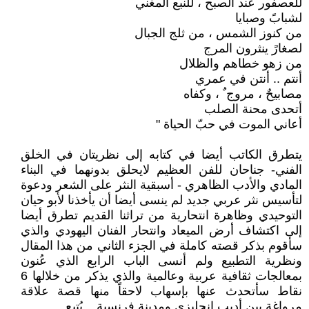
للعصفور عند الصبح ، للنبع المغني
لشبابً وصبايا
من كنوز الشمس ، من ثلج الجبال
لصغارً ينثرون المرج
من زهو خطاهم والظلال
أنتم .. أنتن في عمري
مصابيحٌ ، مروج ٌ ، وكفاه
أتحدى محنة الصلب
أعاني الموت في حبّ الحياة "
يتطرق الكاتب أيضا في كتابه إلى نظريتان في الخلق
الفني- جناحان للفن العظيم لايحلق بدونهما في البناء
المادي والأدب الظاهري - أسبقية النثر على الشعر ودعوة
لتأسيس نثر عربي جديد لم ينسى أيضا أن يأخذنا لأبو حيان
التوحيدي وظاهرة انتحارية من تراثنا القديم تطرق أيضا
إلى اكتشاف أرض الميعاد وانتحار الفنان اليهودي والذي
سأقوم بذكر قصته كاملة في الجزء الثاني من هذا المقال
ونظرية التطبيع ولم أنسى الباب الرابع الذي عُنون
بمعالجات ثقافية عربية وعالمية والذي يذكر من خلالها 6
نقاط سأتحدث عنها بإسهاب لاحقاً منها قصة علاقة
مرواغة بين أديب إنجليزي ومدينة فرنسية .. يُتبع