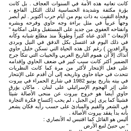
كانت تعانيه هذه الأمة في السنوات العجاف . بل كانت
بؤرة مكثفة وشديدة الحساسية لذلك الثكل الفاجع ،
وفجأة التقيت به ذات يوم من أيام حرب أكتوبر . لم أبصر
وجهاً عربياً في مثل براءة وجه حاوي وفرحه وبشره
وانفتاحه العفوي من جديد على المستقبل وعلى امكانية "
الإنبعاث " الذي غناه كثيراً وطويلاً منذ مطلع شبابه وكأنه
في ذلك اليوم قد اغتسل بكل الدفق في النيل وبردى
والرافدين ) رغم كل هذه الحياة التي تسكن خليل حاوي
آنذاك إلاّ أن هموم التاريخ العربي والخيبات التي تنكأ جرح
الضمير أكثر كانت سبب كبير في ضعف الحاوي وإقدامه
على فعل الإنتحار لأكثر من مرة كما كانت النظريات
تتحدث في حياة حاوي وتاريخه إلى أن أقدم على الإنتحار
في بيته بتاريخ يونيو 1982 في شارع الحمراء في بيروت
على إثر الهجوم الإسرائيلي على لبنان . ماكان يؤرق
حاوي أيضا هو خروج بيروت عن منحى الأصالة شيئاً
فشيئاً كما يرى إبن الجبل ، لم يحب إكتساح فكرة التجارة
في الشعر والقيم والمبادئ على حسب رأيه فكان يشعر
بأنه بدأ يفقد بيروت الأصالة .
أليس هو القائل كما اقتبس له الأنصاري :
" بي حنينٌ لنبع الأرض