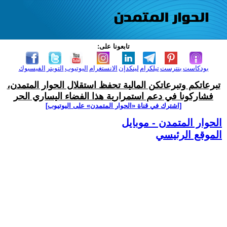
تابعونا على:
بودكاست
بنترست
تيلكرام
لينكدإن
الانستغرام
اليوتيوب
التويتر
الفيسبوك
تبرعاتكم وتبرعاتكن المالية تحفظ استقلال الحوار المتمدن،
فشاركونا في دعم استمرارية هذا الفضاء اليساري الحر
[اشترك في قناة ‫«الحوار المتمدن» على اليوتيوب]
الحوار المتمدن - موبايل
الموقع الرئيسي