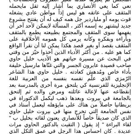
نعي كما يعي الأنصاري بما أشار إليه ثقل مايحمله
المثقف على عاتقه هو ليس إذاً مواطن عادي يشغله
قوت يومه أو ملياردير جل همه كيف له أن يفتتح مشروع
جديد ليشتهر به إسمه أكثر ، المسألة لايمكن لأحد آخر أن
يفهمها سوى المثقف والمجتمع بطبيعته يطمع بالمثقف
وبآراءه وبفكره وكأنه يرمي كل همومه الأخلاقية على
المثقف بقصد أو بغير قصد هكذا يمكن لنا أن نقرأ الواقع
كما هو عليه . من أكثر الأدباء الذين أخذوا حيّز من وقتي
في البحث عن مسيرة حياتهم هو الأديب خليل حاوي
صاحب قصيدة عابرون الجسر والتي غنّاها مارسيل خليفة
بأداء خاص ومُدهش كعادته . خليل حاوي هذا الشاعر
الرّمزي الذي علّم نفسه بنفسه من العربية للغة
الإنجليزية للفرنسية كي يلتحق مرة أخرى بالمدرسة بعد
إنقطاعه عنها لإعالة عائلته ومرض والده ثم إلتحق
بالجامعة في بيروت وبعدها ذهب ليكمل الدكتوراة في
بريطانيا حاصلاً من هناك على مايؤهله ليعمل أستاذ في
نفس الجامعة التي تخرج منها في بيروت خليل حاوي
الذي كان صديقاً خاصاً للأنصاري يعنون لقائه بخليل ب "
لقاء البراءة " إذ يقول ( التقيت بالدكتور الحاوي مرات
عديدة . كان احساس هذا الرجل في عمق الثكل الذي