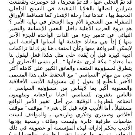
قد تمّ التخلي عنها ، قد تمّ هجرها ، قد حوصرت وتقطعت
شرايين اتصالها بالخلايا الشقيقة في النسيج الداخلي
المحيط بها ، عندها تبدأ رحلة الإنتحار كما تتساقط الأوراق
الصفراء من الشجرة الأم وما الإنتحار في نهاية الأمر ؟
هو ذروة الحرب الأهلية داخل النفس الإنسانية والتعبير
النهائي عن تدمير جزء من الذات الواحدة للجزء الآخر
منها ) إذاً هي معاناة حقيقية لها أسبابها الواقعية التي
لايمكن المرواغة معها وكأن المثقف هنا يترك لنا تراكمات
أدبية كبيرة قبل أن يُقدم على مثل هكذا فعل ليقول لنا
بما معناه " مكة أدرى بشعابها " . لم ينسى الأنصاري أن
يتطرق لمسؤولية المثقف والعاتق الكبير على كاهله أكثر
حتى من مهام "السياسي " مع التحفظ على هذا المسمى
الأخير بالطّبع إذ يقول ( إن مسؤولية الأديب الأخلاقية
والمعنوية أكبر بما لايقاس من مسؤولية السياسي ،
فالناس يغفرون للسياسي أحيانا تراجعاته ويتفهمون
انحناءه للظروف الوقتية من أجل تغيير الأمر الواقع
مستقبلاً ، أما الأديب فإنه قبل كل شيء " موقف " موقف
أخلاقي وضميري وفكري وتاريخي ، والمواقف ليست
مناسبات ظرفية عابرة وليست وظائف رسمية يؤديها
الأديب بحكم إداراته لهذه المؤسسة أو عضويته في ذلك
المجلس ثم يغيرها عندما تتغير الظروف والحسابات )