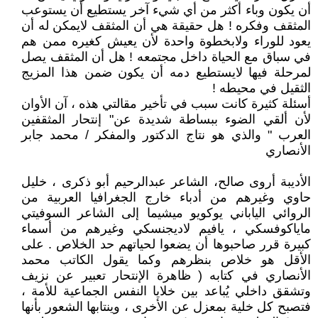
أن يكون وباء أكثر من أي شيء آخر يستطيع أن يستوعب
المثقف وفكره ! هل حقيقة هي أن المثقف لايمكن له أن
يعود للوراء ولابخطوة واحدة لأن يعيش كغيره ممن هم
في سباق مع الحياة داخل مجتمعه ! هل أن المثقف يصل
لمرحلة فيها لايستطيع دمه أن يكون ضمن هذا المزيج
الثقيل في محيطه !
أسئلة كثيرة كانت سبب في تأخير مقالتي هذه ، آن الأوان
لأن ألقي الضوء ببساطة شديدة عن" إنتحار المثقفين
العرب " والذي هو نتاج الدكتور والمفكر / محمد جابر
الأنصاري
الأديبة أروى صالح، الشاعر عبدالرحيم أبو ذكرى ، خليل
حاوي وغيرهم من أدباء خارج الجغرافيا العربية من
الروائي الياباني يوكويو ميشيما إلى الشاعر السوفيتي
ماياكوفسكي ، يافيم لاديجنسكي وغيرهم من أسماء
كبيرة قرر صاحبوها أن يضعوا لحياتهم حد الخلاص . على
الأقل هو خلاص بنظرهم وكما يقول الكاتب محمد
الأنصاري في كتابه ( ظاهرة الإنتحار تعبير عن نزيف
وتشقق داخلي يُباعد بين خلايا النفس الجماعية للأمة ،
فتصبح كل خلية بمعزل عن الأخرى ، وينتابها الشعور بأنها