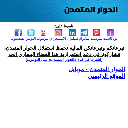
تابعونا على:
بودكاست
بنترست
تيلكرام
لينكدإن
الانستغرام
اليوتيوب
التويتر
الفيسبوك
تبرعاتكم وتبرعاتكن المالية تحفظ استقلال الحوار المتمدن،
فشاركونا في دعم استمرارية هذا الفضاء اليساري الحر
[اشترك في قناة ‫«الحوار المتمدن» على اليوتيوب]
الحوار المتمدن - موبايل
الموقع الرئيسي