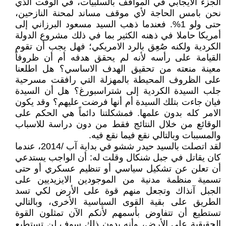
الجزء الايجابي في المواقف بالسلبيات، في الوقت الذي
نحن بامس الحاجة لأي موقف مساند لمحنة النازحين،
حتى ولو 1%. فعندما ذهب السيد مسعود البرزاني إلى
أمريكا حاملا في ذهنه الكثير بما في ذلك مشروع الدولة
الكردية ولكنه صٌعِق بالرد الامريكي؛ فهل يجب أن تقوم
القيامة على رأسه لأنه لم يحقق هدفه أم أن ظروفاً
معينة منعته من تحقيق الهدف الاساسي؟ هل اطلعنا
على الظروف المحيطة بالمهزلة التي رافقت مسرحية
جلب السيدة الكردية إلى شتراسبورغ؟ هل أن السيدة
فيان جاءت بتلك السيدة أم أنها فرضت عليهم؟ وقد يكون
الامر كله بدون علمها. فمشكلتنا دائماً هي الحكم على
الوقائع من خلال النتائج فقط من دون دراسة للاسباب
والمسببات وبالتالي نقع فيما نقع فيه.
لقد اتصلت بالسيد حيدر ششو في بداية آب /2014، عندما
كان يقاتل في جبل شنكال وقلت له: أن الواجب يستدعي
أن تعلن عن تشكيل سياسي أو تنظيم عسكري أو حتى
تسمية منظمة مدنية من الموجودين الايزيديين على
الجبل آنذاك وتجعل منهم قوة على الأرض لكي تسد
الطريق على بقية القوى السياسية الأخرى، وبالتالي
تستطيع أن تتفاوض بأسمهم لأنكم الآن تمثلون القوة
الحقيقية على الأرض، وأنه بدون ذلك سوف لن تستطيع