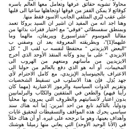
محاولا تشويه حقائق عرفها وتعامل معها العالم باسره
كوقائع لا يمكن القفز من فوقها اوتجاهلها ساعيا الى قلبها
على عقب ليُري المتلقي الجانب الاسود فقط منها.
وهنا اجد انه من المفيد ان اشير ان السيد بروكا تعمد
وبمنطق سفسطائي "فوقي" مع اختيار فقرات بذاتها من
مقالنا الموسوم "شتراسبورغ وييريفان، مالهما وما
عليهما(1)"، وبطريقته المعروفة بعد ان وصفني ب
"البعض الايزيدني " محتفظا لنفسه ب لقب ال " كل
الايزيدي " على ما يبدو وكأنه المنقذ الأوحد الذي أخرج
الايزيديين من مأساتهم ومنعهم من الهروب الى
المخيمات، أو أنه هو الذي دفع بالعالم من حولنا الى
الاعتراف بالجينوسايد الإيزيدي، مع كامل الاحترام لأي
جهد بُذِل. فإن هذا الاسلوب في تسقيط الشخصيات
وتقزيم الذوات السياسية والرموز الاعتبارية (مهما كان
رأينا فيهم) والطعن في المثقفين والكتّاب والبرلمانيين
بدون اعتبار لأنسانيتهم والظروف التي يمرون بها محلياً
ودولياً، بالتاكيد نابع من احد أمرين: إما أنه هناك سند
سياسي يحرك هذه المواقف والتسقيطات لتحقيق غايات
وأهداف بعينها، وهو ما نرجحه على غيره. أو أن هناك خللاً
في (الأنا الوحيد الأوحد) التي يعاني منها زميلنا هوشنك