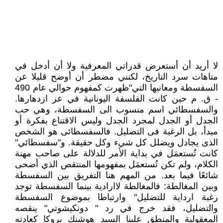
لا أريد أن أستعرض قدراتي المعرفية ولا أن أدخل في
متاهات سرد التاريخ، لكنني مضطر أن أوضح قليلا عن
السفسطة ومعانيها التي"ظهرت كمفهوم حوالي عام 490
- ق. م حين كانت الفلسفة اليونانية في عز ازدهارها.
والسفسطائي اسم منسوب الى السفسطة، وهي حب
الجدل أو الجدل لمجرد الجدل وليس الاقتناع بفكرة أو
مبدأ، بل الرغبة فى التضليل. فالسفسطائى هو الشخص
الذى يجادل ويضلل كل شيء وكل حقيقة. و"سفسطائي"
كانت تُستعمَل في بداية الأمر للدلالة على صاحب مهنة
الكلام، ولم تكن تُستعمَل بمفهومها المنتقص الذي أضحى
شائعًا فيما بعد. من المهم هنا التفريق بين السفسطة
وبين المغالطة: فالمغالطة لاارادية بينما السفسطة توجد
رغبة ارداية للتضليل" وارتباطا بموضوع السفسطة
والتضليل، فقد خرج في رد " دونكيشوتي" ينقصه
المعقولية والمنطق علينا السيد هوشنك بروكا كعادته