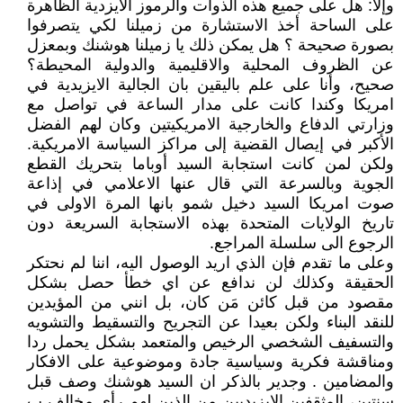
وإلا: هل على جميع هذه الذوات والرموز الايزدية الظاهرة
على الساحة أخذ الاستشارة من زميلنا لكي يتصرفوا
بصورة صحيحة ؟ هل يمكن ذلك يا زميلنا هوشنك وبمعزل
عن الظروف المحلية والاقليمية والدولية المحيطة؟
صحيح، وأنا على علم باليقين بان الجالية الايزيدية في
امريكا وكندا كانت على مدار الساعة في تواصل مع
وزارتي الدفاع والخارجية الامريكيتين وكان لهم الفضل
الأكبر في إيصال القضية إلى مراكز السياسة الامريكية.
ولكن لمن كانت استجابة السيد أوباما بتحريك القطع
الجوية وبالسرعة التي قال عنها الاعلامي في إذاعة
صوت امريكا السيد دخيل شمو بانها المرة الاولى في
تاريخ الولايات المتحدة بهذه الاستجابة السريعة دون
الرجوع الى سلسلة المراجع.
وعلى ما تقدم فإن الذي اريد الوصول اليه، اننا لم نحتكر
الحقيقة وكذلك لن ندافع عن اي خطأ حصل بشكل
مقصود من قبل كائن مَن كان، بل انني من المؤيدين
للنقد البناء ولكن بعيدا عن التجريح والتسقيط والتشويه
والتسفيف الشخصي الرخيص والمتعمد بشكل يحمل ردا
ومناقشة فكرية وسياسية جادة وموضوعية على الافكار
والمضامين . وجدير بالذكر ان السيد هوشنك وصف قبل
سنتين، المثقفين الايزيديين من الذين لهم رأي مخالف ب