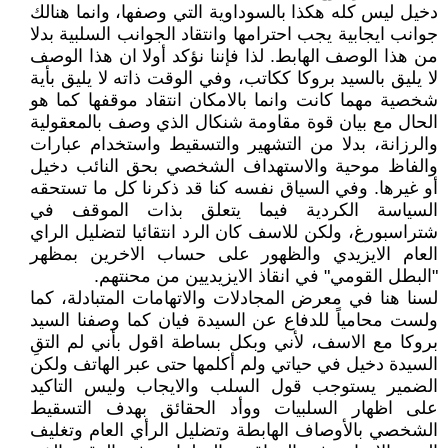
دخيل ليس كله هكذا بالسوداوية التي وصفها، وانما هنالك
جوانب ايجابية يجب احترامها وانتقاد الجوانب السلبية بدلا
من هذا الوصف الهابط. لذا فإننا نؤكد أولا ان هذا الوصف
لا يليق بالسيد بروكا ككاتب، وفي الوقت ذاته لا يليق بأية
شخصية مهما كانت وانما بالامكان انتقاد موقفها كما هو
الحال مع بيان قوة مقاومة شنكال الذي وصف بالمعقولية
والرزانة، بدلا من التشهير والتسقيط واستخدام عبارات
والفاظ موحية والاستهداف الشخصي بحق النائب دخيل
أو غيرها. وفي السياق نفسه كنا قد ذكرنا كل ما تستحقه
السياسة الكردية فيما يتعلق بذات الموقف في
شتراسبورغ، ولكن للاسف كان الرد انتقائيا لتضليل الراي
العام الايزيدي والظهور على حساب الاخرين بمظهر
"البطل القومي" في انقاذ الايزيديين من محنتهم.
لسنا هنا في معرض المجادلات والاتهامات المتبادلة، كما
ولست محامياً للدفاع عن السيدة فيان كما وصفنا السيد
بروكا مع الاسف، لأني وبكل بساطة اقول بأني لم التقِ
السيدة دخيل في حياتي ولم أكلمها حتى عبر الهاتف ولكن
الضمير يستوجب قول السلب والايجاب وليس التاكيد
على اظهار السلبيات ووأد الحقائق بهدف التسقيط
الشخصي بالأوصاف الهابطة وتضليل الرأي العام وتغليف