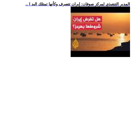
.. المدير التنفيذي لمركز صوفان: إيران تتصرف وكأنها تمتلك اليد ا