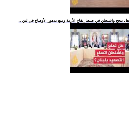
.. هل تنجح واشنطن في ضبط إيقاع الأزمة ومنع تدهور الأوضاع في لبن