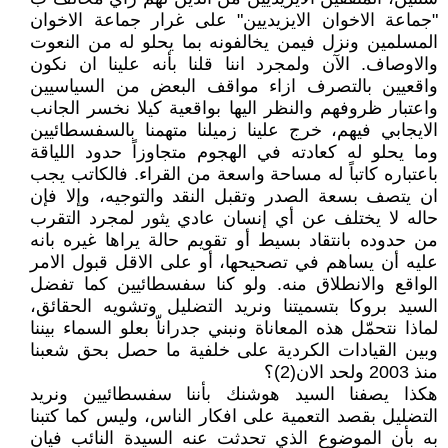
"جماعة الاخوان الايزيديين" على غرار جماعة الاخوان
المسلمين ونزل فيمن يخالفونه بما يحلو له من النعوت
والاوصاف. الآن ولمجرد اننا قلنا بأنه علينا ان نكون
واقعيين بالتصرف ازاء مواقف البعض من السياسيين
واعتبار ظروفهم والنظر اليها بواقعية كيلا نخسر الجانب
الايجابي فيهم، خرج علينا زميلنا متهمنا بالسفسطائيين
وما يحلو له كعادته في الهجوم متجاوزاً حدود اللياقة
باعتباره كاتباً له مساحة واسعة من القراء. فالكاتب يجب
ان يتصف بسعة الصدر وتقبل النقد والتوجيه، وإلا فإن
حاله لا يختلف عن أي إنسان عادي يثور لمجرد التقرب
من حدوده بانتقاد بسيط أو تقويم حالة يراها غيره بانه
عليه أن يساهم في تصحيحها، أو على الاقل قبول الامر
الواقع والانطلاق منه. ولو كنا سفسطائيين كما تفضل
السيد بروكا بتسميتنا ونريد التضليل وتشويه الحقائق،
لماذا نتحمّل هذه المعاناة ونبني جدراناّ بعلو السماء بيننا
وبين القيادات الكردية على خلفية ما حصل بحق شعبنا
منذ 2003 ولحد الان(2)؟
هكذا يصفنا السيد هوشنك بأننا سفسطائيين ونريد
التضليل بقصد التعمية على افكار الناس، وليس كما كتبنا
به بأن الموضوع الذي تحدثت عنه السيدة النائب فيان