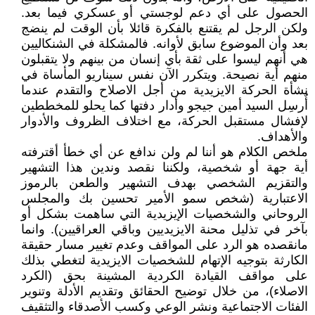
الحصول على أي دعم لوجستي أو عسكري فيما بعد.
ولكن الرجل لم يقتنع بالفكرة قائلا بأن الوقت لم ينضج
بعد وأن الموضوع سابق لأوانه. فالمشكلة في الشنكاليين
هي أنهم ليسوا على ثقة بأي إنسان من بينهم ولا يتقبلون
منهم أية نصيحة. ويتكرر الآن نفس سيناريو المأساة في
نشأة الحركة الايزيدية من أجل الاصلاح والتقدم عندما
أٌرسِل السيد أمين جيجو وأدار دفتها كما يحلو للمخططين
لإفشال مستقبل الحركة، مع اختلاف الظروف والأدوار
والأهداف.
ملخص الكلام هو أننا لم ولن ندافع عن أي خطأ أقترفته
أية جهة أو شخصية، ولكننا نقصد وندين هذا التشهير
والتقزيم الشخصي بهدف التشهير والطعن بالرموز
الاعتبارية (شخص سمو الأمير تحسين بك والمجلس
الروحاني والشخصيات الإيزيدية التي ساهمت بشكل أو
بآخر في تذليل محنة الايزيديين وباقي العراقيين). وانما
مانقصده هو الرد على المواقف وعدم تغيير مسار حقيقة
الكارثة بتوجيه الإتهام للشخصيات الايزيدية لتغطي بذلك
على مواقف القيادة الكردية المشينة بحق (الكرد
الاصلاء)، من خلال توضيح الحقائق وتقديم الأدلة وتنوير
الفئات الاجتماعية ونشر الوعي وكسب الأصدقاء والتثقيف