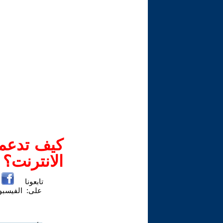
كيف تدعم-
الانترنت؟
تابعونا
على:
الفيسب