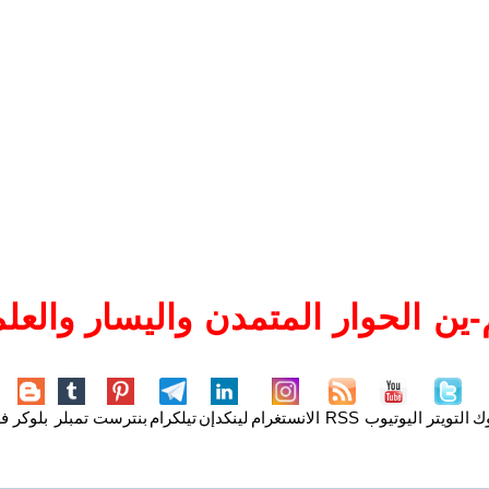
ين الحوار المتمدن واليسار والعلم
وك
التويتر
اليوتيوب
RSS
الانستغرام
لينكدإن
تيلكرام
بنترست
تمبلر
بلوكر
فل