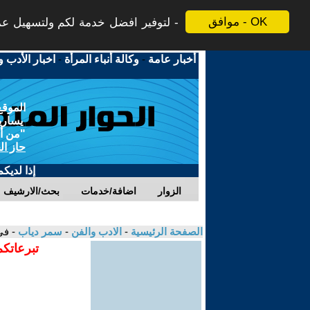
موافق - OK
لتوفير افضل خدمة لكم ولتسهيل عملي
أخبار عامة
-
وكالة أنباء المرأة
-
اخبار الأدب و
الموقع
يسارية
"من أج
حاز ال
إذا لديك
الزوار
اضافة/خدمات
بحث/الارشيف
الصفحة الرئيسية
-
الادب والفن
-
سمر دياب
- في
تبرعاتكم