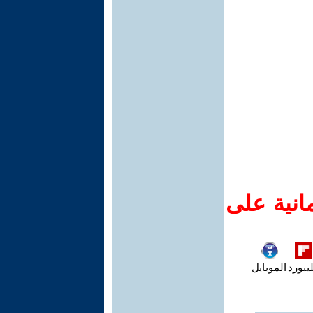
انية على
يبورد
الموبايل