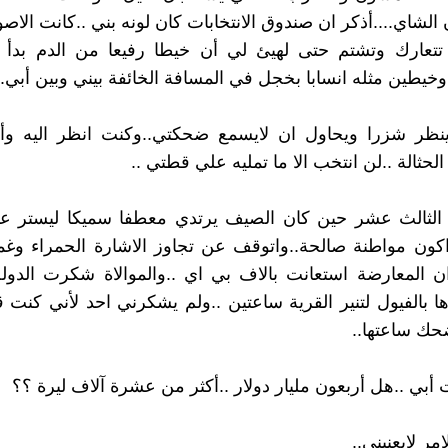
الشاي....أذكر ان صندوق الانتخابات كان لونه بني ..كانت الاص
تتعارك وتشتم حتى لهيئ لي أن خيطا رفيعا من الدم بدأ
وخيطين مثله انسابا بخجل في المسافة الخائفة بيني وبين أبي..
ينظر شزرا ويحاول ان لايسمع ضحكتي..وكنت انظر اليه وأقو
لحثالة ..لن انتخب الا ما تمليه علي قطتي ..
الثالث عشر حين كان الصيف يرتدي معطفا سميكا ليستر عو
اكون مواطنة صالحة..واتوقف عن تجاوز الاشارة الحمراء و
 ان المعارضة استعانت بالاف بي اي ..والموالاة شكرت الدول
ا بالفيول لتنير القرية ساعتين ..ولم يشكرني احد لأني كنت 
ضحك ساعتها..
أبي ..هل أربعون مليار دولار ..أكثر من عشرة آلاف ليرة ؟؟
مر لايعنيني..