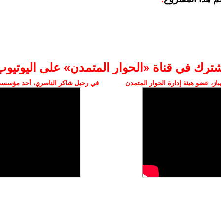
شترك في قناة «الحوار المتمدن» على اليوتيوب
ز، عضو هيئة إدارة الحوار المتمدن
في رحيل شاكر الناصري، أحد مؤسسي 