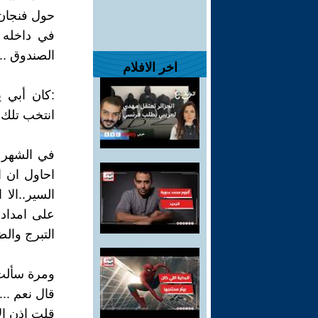
حول فنجان 
في داخله 
الصندوق ..
اخر الافلام
:كان أبي 
انتخب تلك ا
في الشهر 
احاول ان 
السير..الا
على امداده
التبرج وال
ومرة سألت 
قال نعم ...
قلت اذن الا