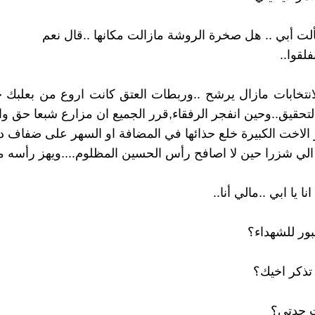
 أبي .. هل صخرة الروشة مازالت مكانها ..قال نعم
لقوا..
نتخابات مازال يرشح ..وربطات العتق كانت اروع من بعلبك حي
لتحقيق..وحين انفجر الرفقاء,قرر الجميع ان مزارع شبعا حق وا
 الاخت الكبيرة خلع حذائها في المضافة او السهر على ضفاف دج
الي شزرا حين لا اصافح رأس الحسين المظلوم....ويهز رأسه مف
 يا ابي ..مالي أنا..
ور للشهداء؟
تذكر اخيك؟
 جدتي؟