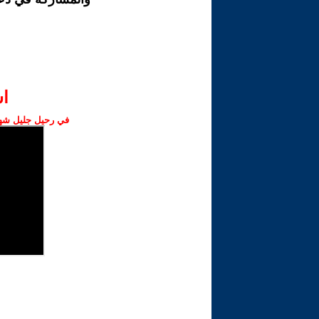
ا‫
في رحيل جليل شهبا