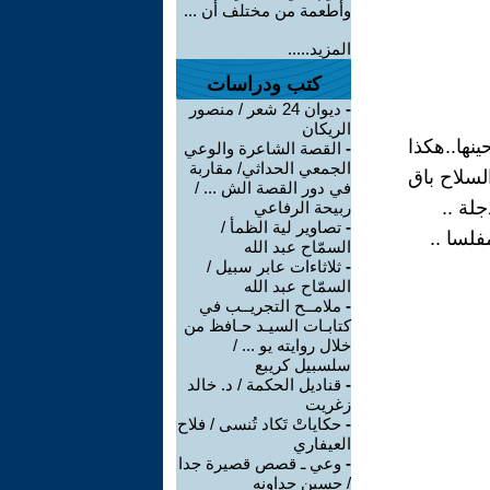
وأطعمة من مختلف أن ...
المزيد.....
كتب ودراسات
-
ديوان 24 شعر / منصور
الريكان
نها..هكذا
-
القصة الشاعرة والوعي
الجمعي الحداثي/ مقاربة
لسلاح باق
في دور القصة الش ... /
لة ..
ربيحة الرفاعي
-
تصاوير لية الظمأ /
لسا ..
السمّاح عبد الله
-
ثلاثاءات عابر سبيل /
السمّاح عبد الله
-
ملامــح التجريــب في
كتابـات السيـد حـافظ من
خلال روايته يو ... /
سلسبيل كريبع
-
قناديل الحكمة / د. خالد
زغريت
-
حكاياتْ تَكاد تُنسى / فلاح
العيفاري
-
وعي ـ قصص قصيرة جدا
/ حسين جداونه