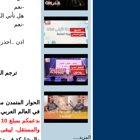
-نعم
هل تأتي ال
-نعم
اذن ..احذرن
ترجم ال
الحوار المتمدن م
في العالم العربي
ب
والمستقل، ليبقى ص
المزيد.....
والمشاركة في دع