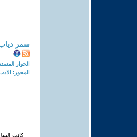
سمر دياب
الحوار المتمدن-العدد: 1323 - 05
المحور: الادب
كانت السا