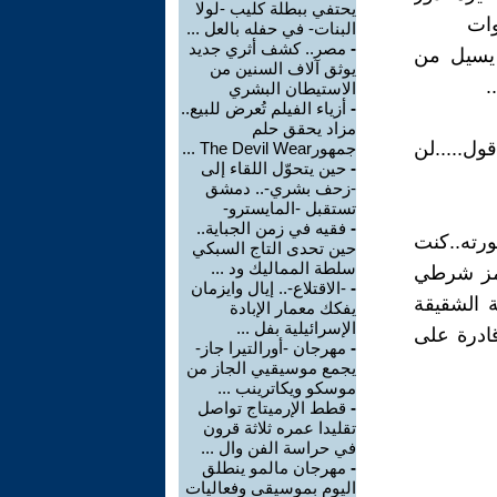
يحتفي ببطلة كليب -لولا
وات
البنات- في حفله بالعل ...
-
مصر.. كشف أثري جديد
 يسيل من
يوثق آلاف السنين من
.
الاستيطان البشري
-
أزياء الفيلم تُعرض للبيع..
مزاد يحقق حلم
ل.....لن
جمهورThe Devil Wear ...
-
حين يتحوّل اللقاء إلى
-زحف بشري-.. دمشق
تستقبل -المايسترو-
-
فقيه في زمن الجباية..
رته..كنت
حين تحدى التاج السبكي
سلطة المماليك ود ...
غمز شرطي
-
-الاقتلاع-.. إيال وايزمان
ة الشقيقة
يفكك معمار الإبادة
الإسرائيلية بفل ...
قادرة على
-
مهرجان -أورالتيرا جاز-
يجمع موسيقيي الجاز من
موسكو ويكاترينب ...
-
قطط الإرميتاج تواصل
تقليدا عمره ثلاثة قرون
في حراسة الفن وال ...
-
مهرجان مالمو ينطلق
اليوم بموسيقى وفعاليات