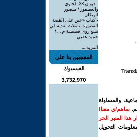
-
ديوان 23 الحاوي
والعصفور / منصور
الريكان
-
كتاب «عين على القصة
القصيرة: تأملات نقدية في
تسع رؤى قصصية م ... /
حميد عقبي
المزيد.....
المعجبين بنا على
الفيسبوك
Transl
3,732,970
اعية، والمساواة
م.
ساهم/ي معنا!
رار هذا المنبر الحر
معلومات التحويل