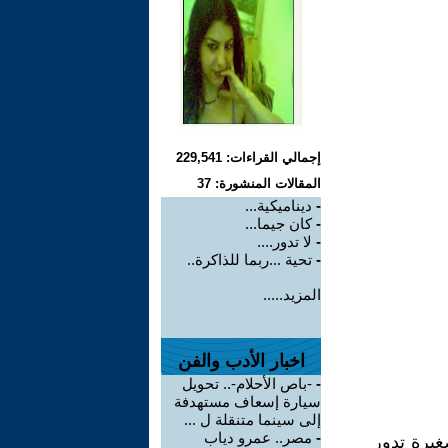
إجمالي القراءات: 229,541
المقالات المنشورة: 37
-
ديناميكية...
-
كان جيما...
-
لا تدور....
-
تحية ...ربما للذاكرة..
المزيد.....
اخبار الأدب والفن
-
-باص الأحلام-.. تحويل
سيارة إسعاف مستهدفة
إلى سينما متنقلة ل ...
-
مصر.. عمرو دياب
يرة تدور