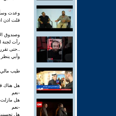
وعدت وسألت
قلت اذن انف
وصندوق الا
رأت لجنة ا
..حتى تقرر
وأبي ينظر 
طيب مالي انا
هل هناك قب
-نعم
هل مازلت 
-نعم
هل تحسنت