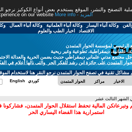
ة التصفح والنشر، الموقع يستخدم بعض أنواع الكوكيز نرجو النق
More info - المزيد
experience on our website
الفن
-
وكالة أنباء اليسار
-
وكالة أنباء العلمانية
-
وكالة أنباء العمال
-
وكا
الاقتصاد
-
اخبار الطب والعلوم
 الرئيسي لمؤسسة الحوار المتمدن
، علمانية، ديمقراطية، تطوعية وغير ربحية
ل مجتمع مدني علماني ديمقراطي حديث يضمن الحرية والعدالة الاجتم
حوار المتمدن على جائزة ابن رشد للفكر الحر والتى نالها أعلام في الفك
م مشاكل تقنية في تصفح الحوار المتمدن نرجو النقر هنا لاستخدام الموقع
كوردي
English
الاخبار
مراكز
الحوار المتمدن
 الشهر الثالث عشر
 وتبرعاتكن المالية تحفظ استقلال الحوار المتمدن، فشاركونا 
استمرارية هذا الفضاء اليساري الحر