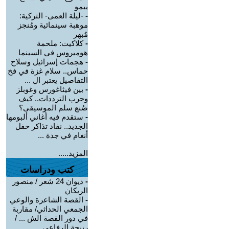
ييمو
-
-ليلة العمى- التركية:
موهبة سينمائية ومُنجز
مُبهر
-
كلاكيت: ملحمة
هوميروس في السينما
-
هجمات إسرائيل وسلاح
حماس.. سلام غزة في فخ
التفاصيل يعتبر ال ...
-
بين فيثاغورس وغوبلز
وحرب الترددات.. كيف
صُنع سلم الموسيقى؟
-
ستقدم فيه أغاني ألبومها
الجديد.. نفاد تذاكر حفل
أنغام في جدة ...
المزيد.....
كتب ودراسات
-
ديوان 24 شعر / منصور
الريكان
-
القصة الشاعرة والوعي
الجمعي الحداثي/ مقاربة
في دور القصة الش ... /
ربيحة الرفاعي