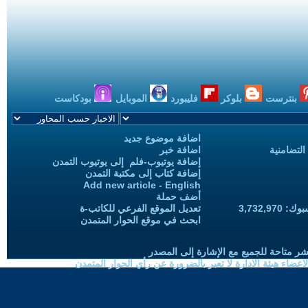
بنترست
بلوكر
فليبورد
الموبايل
بودكاست
اضافة موضوع جديد
التضامنية
اضافة خبر
إضافة يوتيوب-فلم إلى يوتيوب التمدن
إضافة كتاب إلى مكتبة التمدن
Add new article - English
أضف حملة
3,732,97
تعديل الموقع الفرعي للكاتب-ة
ابحث في موقع الحوار المتمدن
شر متاحة للجميع مع الإشارة إلى المصدر
ضاء هيئة الادارة لا تعبر بالضرورة عن رأي الحوار المتمدن