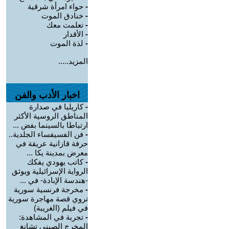
-
حواء امرأة شرقية
-
خنادق الموت
-
تعلمت معك
-
الأقدار
-
لذة الموت
المزيد.....
اخبار الأدب والفن
-
كاريليا في صدارة
المناطق الروسية الأكثر
ارتباطا بالسينما بفض ...
-
فن الفسيفساء الجلدية..
حرفة قازانية عريقة في
معرض بمدينة يكا ...
-
كاتب يهودي يفكك
الرواية الإسرائيلية ويوثق
-هندسة الإبادة- في ...
-
مخرجة فرنسية سورية
تروي قصة مهاجرة سورية
في فيلم (الغريبة)
-
تجربة في المشاهدة:
المخرج الصيني تشانغ