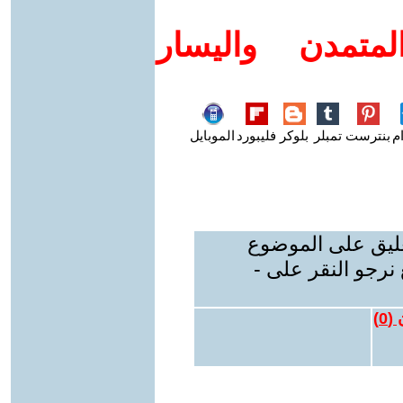
متمدن واليسار
م
بنترست
تمبلر
بلوكر
فليبورد
الموبايل
عليق على الموضوع
نرجو النقر على -
 (
0
)