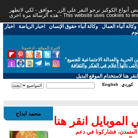
 أنواع الكوكيز نرجو النقر على الزر - موافق - لكي لاتظهر
This website uses cookies to ensure you ge
وكالة أنباء العمال
-
وكالة أنباء حقوق الإنسان
-
اخبار الرياضة
-
اخبار
لوم
التبرع للموقع - ادعمونا
حرية والعدالة الاجتماعية للجميع
"
تى نالها أعلام في الفكر والثقافة
قر هنا لاستخدام الموقع البديل
كوردي
English
محمد ابداح
لموبايل انقر هنا
 المتمدن، فشاركونا في دعم