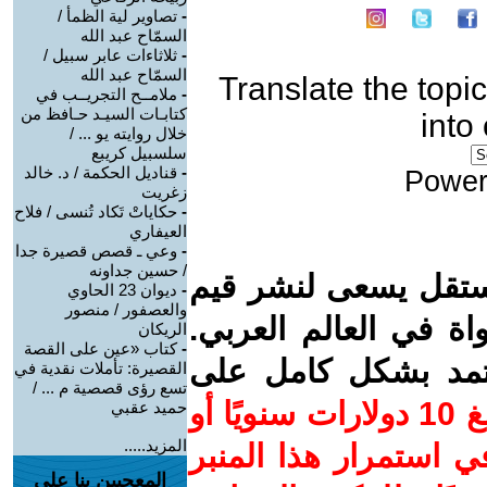
-
تصاوير لية الظمأ /
السمّاح عبد الله
-
ثلاثاءات عابر سبيل /
السمّاح عبد الله
Translate the topic
-
ملامــح التجريــب في
كتابـات السيـد حـافظ من
into
خلال روايته يو ... /
سلسبيل كريبع
-
قناديل الحكمة / د. خالد
Power
زغريت
-
حكاياتْ تَكاد تُنسى / فلاح
العيفاري
-
وعي ـ قصص قصيرة جدا
/ حسين جداونه
ستقل يسعى لنشر قيم
-
ديوان 23 الحاوي
والعصفور / منصور
واة في العالم العربي.
الريكان
-
كتاب «عين على القصة
عتمد بشكل كامل على
القصيرة: تأملات نقدية في
تسع رؤى قصصية م ... /
ساهم/ي معنا! بدعمكم بمبلغ 10 دولارات سنويًا أو
حميد عقبي
المزيد.....
 استمرار هذا المنبر
المعجبين بنا على