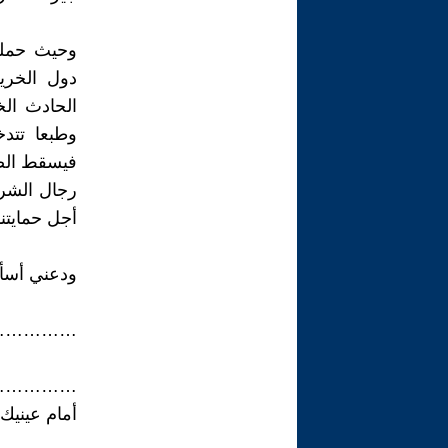
وحيث حملت 
دول الخري
الحادث الخ
وطبعا تتد
فيسقط الضح
رجال الشرط
أجل حمايتنا
ودعني أسأل
……………………
……………………
أمام عينيك