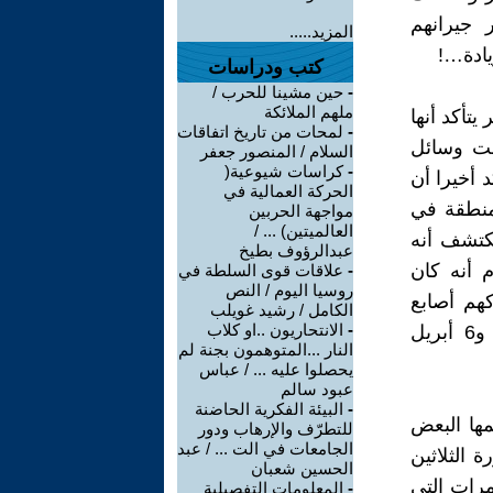
 جيرانهم
المزيد.....
يادة…!
كتب ودراسات
-
حين مشينا للحرب /
ملهم الملائكة
يتأكد أنها
-
لمحات من تاريخ اتفاقات
الت وسائل
السلام / المنصور جعفر
-
كراسات شيوعية(
 أخيرا أن
الحركة العمالية في
منطقة في
مواجهة الحربين
العالميتين) ... /
كتشف أنه
عبدالرؤوف بطيخ
 أنه كان
-
علاقات قوى السلطة في
روسيا اليوم / النص
هم أصابع
الكامل / رشيد غويلب
-
الانتحاريون ..او كلاب
خارجية (مخابرات أمريكا وإسرائيل وغيرهما) وأخري داخلية (الإخوان و6 أبريل
النار ...المتوهمون بجنة لم
يحصلوا عليه ... / عباس
عبود سالم
-
البيئة الفكرية الحاضنة
مها البعض
للتطرّف والإرهاب ودور
الجامعات في الت ... / عبد
 الثلاثين
الحسين شعبان
رات التي
-
المعلومات التفصيلية