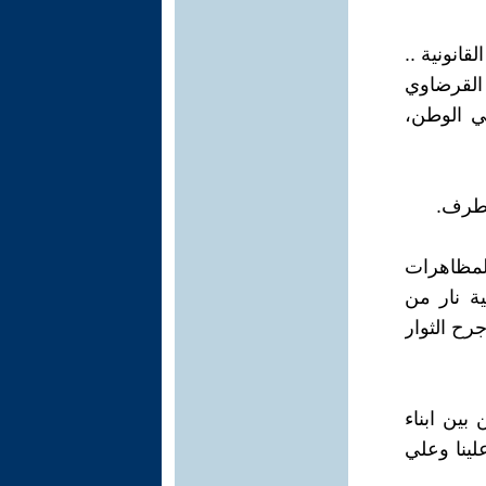
انونية ..
القرضاوي
ي الوطن،
لطرف.
المظاهرات
ية نار من
رح الثوار
بين ابناء
لينا وعلي