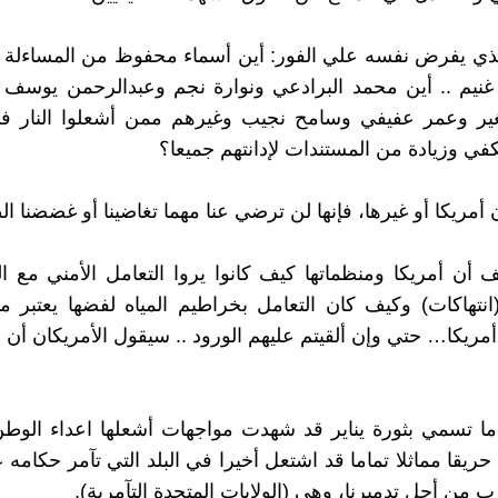
ذي يفرض نفسه علي الفور: أين أسماء محفوظ من المساءلة الق
غنيم .. أين محمد البرادعي ونوارة نجم وعبدالرحمن يوسف 
غير وعمر عفيفي وسامح نجيب وغيرهم ممن أشعلوا النار ف
كفي وزيادة من المستندات لإدانتهم جميعا؟
مريكا أو غيرها، فإنها لن ترضي عنا مهما تغاضينا أو غضضنا ا
ف أن أمريكا ومنظماتها كيف كانوا يروا التعامل الأمني مع 
(انتهاكات) وكيف كان التعامل بخراطيم المياه لفضها يعتبر م
مريكا… حتي وإن ألقيتم عليهم الورود .. سيقول الأمريكان أن ج
ما تسمي بثورة يناير قد شهدت مواجهات أشعلها اعداء الوطن 
ريقا مماثلا تماما قد اشتعل أخيرا في البلد التي تآمر حكامه ع
رب من أجل تدميرنا، وهي (الولايات المتحدة التآمرية).