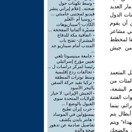
-
وسط تكهنات حول
ار العديد
صحته.. إعلام إيراني ينشر
فيديو لمجتبى خامنئي ...
ات الدول
-
روسيا أم -العَلَم
 أن يقوم
الكاذب-؟سيناريوهات
مسيّرة ألمانيا المفخخة ...
لي مشاعر
-
-اتفاقية مكة للدفاع
فقا لمخطط
المشترك- تفتح باب
المندب أمام سيناريو جد
ا من جيش
...
-
جامعة مينيسوتا تلغي
تعيين مؤرخ إسرائيلي
رئيسا لمركز دراسات ل ...
-
تحالفات ردع إقليمية
ل المتعمد
وسط توترات المنطقة
لمئات من
-
تركيا تقيد حركة السفن
بالبحر الأسود
م البشعة،
-
الجيش الإيراني: لا خيار
ات الفتنة
للولايات المتحدة سوى
القبول بالوضع ا ...
ئم، بينما
-
حرب إيران تطيح
أبطال يتم
بمسؤولين في الموساد
-
هانتر بايدن يكشف
داء” ويتم
تفاصيل صادمة عن تدهور
ار والضحك
صحة والده