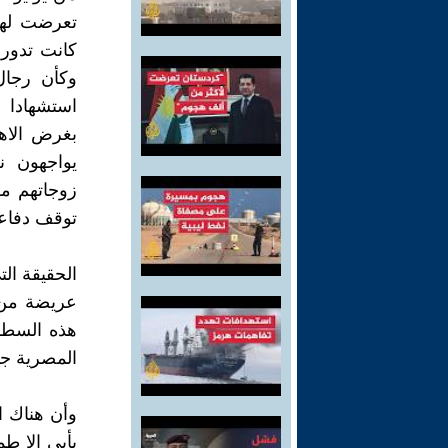
تعرضت لها
كانت تدور 
وكأن رجال
استشهادا ف
بغرض الاها
يواجهون ن
زوجاتهم من
توقف دفاعا
الحقيقة الت
هذه السطو
المصرية جن
وأن هناك ا
يأبي إلا ط