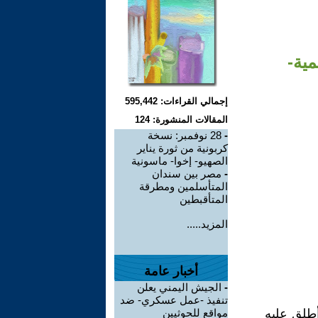
ية-
إجمالي القراءات: 595,442
المقالات المنشورة: 124
-
28 نوفمبر: نسخة
كربونية من ثورة يناير
الصهيو- إخوا- ماسونية
-
مصر بين سندان
المتأسلمين ومطرقة
المتأقبطين
المزيد.....
أخبار عامة
-
الجيش اليمني يعلن
تنفيذ -عمل عسكري- ضد
طلق عليه
مواقع للحوثيين