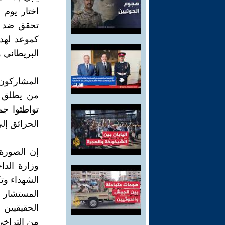
تحقق ضد جي
كموعد لهد
البريطاني و
المشاركون
من يطلق ع
تواطئوا ج
الحرائق إل
إن الصورة
وزارة الدا
الشهداء وتك
المستشار 
الحقيقيين 
من التراخي