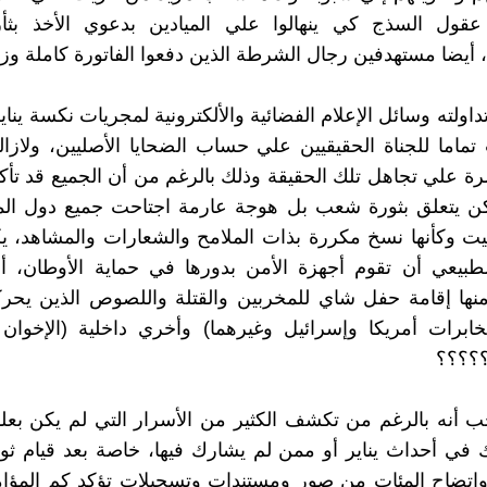
قول السذج كي ينهالوا علي الميادين بدعوي الأخذ بثأر
 أيضا مستهدفين رجال الشرطة الذين دفعوا الفاتورة كاملة وز
 تداولته وسائل الإعلام الفضائية والألكترونية لمجريات نكسة يناير 
تماما للجناة الحقيقيين علي حساب الضحايا الأصليين، ولاز
رة علي تجاهل تلك الحقيقة وذلك بالرغم من أن الجميع قد تأكد
يكن يتعلق بثورة شعب بل هوجة عارمة اجتاحت جميع دول ال
ت وكأنها نسخ مكررة بذات الملامح والشعارات والمشاهد، ي
طبيعي أن تقوم أجهزة الأمن بدورها في حماية الأوطان، أم
نها إقامة حفل شاي للمخربين والقتلة واللصوص الذين يحرك
؟؟؟؟؟
جب أنه بالرغم من تكشف الكثير من الأسرار التي لم يكن بعل
ي أحداث يناير أو ممن لم يشارك فيها، خاصة بعد قيام ثورة
واتضاح المئات من صور ومستندات وتسجيلات تؤكد كم المؤام