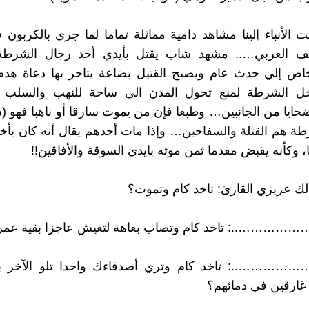
الأنباء إلينا مشاهد دامية مماثلة تماما لما جري بالكربو
ف العربي….. مشهد شاب يقتل بأيدي أحد رجال الشرطة
اص إلي حدث عام ويصبح القتيل بضاعة يتاجر بها دعاة هدم 
خل الشرطة لمنع تحول المدن الي ساحة للنهب والسلب و
ايا من الجانبين… وطبعا فإن من يموت سارقا أو ناهبا فهو (شه
ة هم القتلة والسفاحين… وإذا مات أحدهم يقال أنه كان يأخ
، وكأنه يقبض مقدما ثمن موته بايدي السوقة والأفاقين!!
ك عزيزي القارئ: تاخد كام وتموت؟
……..: تاخد كام وتصاب بعاهة لتعيش عاجزا بقية عم
……..: تاخد كام وتري أصدقاءك واحدا تلو الآخر ي
 غارقين في دمائهم؟