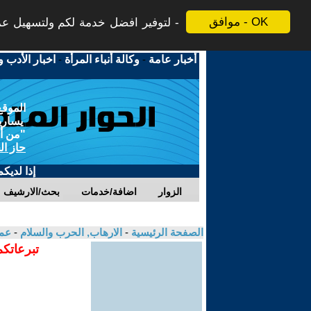
موافق - OK
لتوفير افضل خدمة لكم ولتسهيل عملي
أخبار عامة
-
وكالة أنباء المرأة
-
اخبار الأدب و
الموقع
يسارية
"من أج
حاز ال
إذا لديك
الزوار
اضافة/خدمات
بحث/الارشيف
الصفحة الرئيسية
-
الارهاب, الحرب والسلام
-
عمر
تبرعاتكم