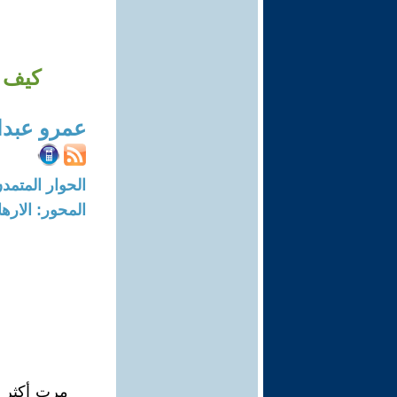
كيف ت
عمرو عبدا
الحوار المتمدن-العدد: 4649 - 14
المحور: الاره
مرت أكثر 