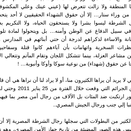
 المنطقة ولا زالت تتعرض لها (عيني عينك وعلي المكشوف
من وراء ستار… إلا أن حقوق الشهداء الحقيقيين لا أحد يتحد
 الشرطة ليسوا بشرا ولا يستحقون الحياه، ولا التكريم بع
ي سبيل الدفاع عن الوطن وأمنه… بل ويتحولوا لمادة تلوكه
نة والاساءة لذكراهم لدرجة أن حتي أبنائهم في المدارس و
ظرات السخرية واتهامات بأن آباءهم كانوا قتلة وسفاحين
 مشاعر العزلة، بينما تتشكل اللجان وتقام المآتم وتتعالي ال
 عن حقوق (شهداء) من نوعية سوكا وأوكا وأنبوبة… !
ي لا يريد أن يراها الكثيرون منا، أو لا يراد لنا أن نراها هي أن ق
عريضة من الجرائم التي وقعت خلال 
ر ارتكبت ضد المئات بل الآلاف من رجال أمن مصر بما فيه
با إلي جنب ورجال الجيش المصري..
لكثير من البطولات التي سجلها رجال الشرطة المصرية إلا أ
مس هذه الصور المضيئة من تاريخ جهاز الأمن المصري، وهو 