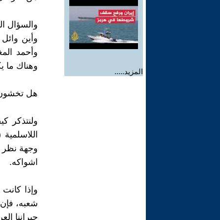
والسؤال ال
وأين وائل 
وأحمد الم
وهناك ما ي
المزيد.....
هل تخشون أ
ولنتذكر كي
اللاسلمية 
وجهة نظر أ
اشواكه.
وإذا كانت 
شعبه، فإن ح
جيراننا الع