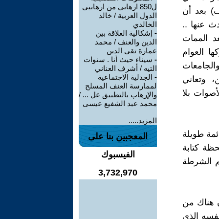
ل850 ارهابي من ارهابيي
) بعد أن
الدول العربية / خالد
ث عنها ..
الخالدي
-
إشكالية العلاقة بين
د الممات
الدين والعنف / محمد
عمارة تقي الدين
ا العوام
-
سيناء حيث أنا . سنوات
الجامعات
التيه / أشرف العناني
-
الجدلية الاجتماعية
، وتعاني
لممارسة العنف المسلح
أصوات بلا
والإرهاب بالتطبيق عل ... /
محمد عبد الشفيع عيسى
المزيد.....
ائمة طويلة
المعجبين بنا على
الفترة من 25 يناير 2011 وحتي لحظة كتابة
الفيسبوك
م الشرطة
3,732,970
ن هناك من
نفسه الذي