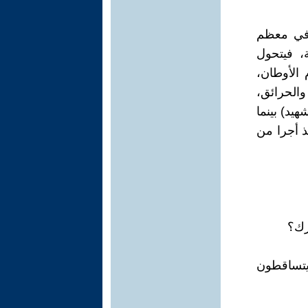
ن في معظم
، فيتحول
الأوطان،
الحرائق،
يد) بينما
ذ أجرا من
رك؟
تساقطون