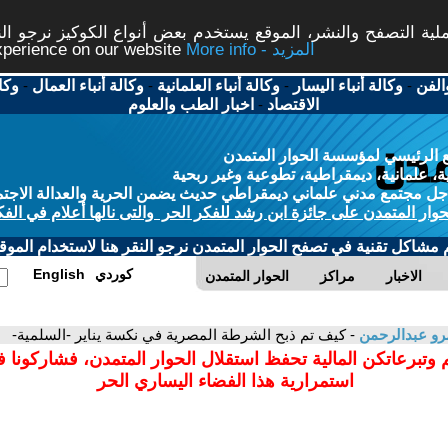
ة التصفح والنشر، الموقع يستخدم بعض أنواع الكوكيز نرجو النق
More info - المزيد
experience on our website
الفن
-
وكالة أنباء اليسار
-
وكالة أنباء العلمانية
-
وكالة أنباء العمال
-
وكا
الاقتصاد
-
اخبار الطب والعلوم
 الرئيسي لمؤسسة الحوار المتمدن
، علمانية، ديمقراطية، تطوعية وغير ربحية
ل مجتمع مدني علماني ديمقراطي حديث يضمن الحرية والعدالة الاجتم
حوار المتمدن على جائزة ابن رشد للفكر الحر والتى نالها أعلام في الفك
م مشاكل تقنية في تصفح الحوار المتمدن نرجو النقر هنا لاستخدام الموقع
كوردي
English
الاخبار
مراكز
الحوار المتمدن
و عبدالرحمن
- كيف تم ذبح الشرطة المصرية في نكسة يناير -السلمية-
 وتبرعاتكن المالية تحفظ استقلال الحوار المتمدن، فشاركونا 
استمرارية هذا الفضاء اليساري الحر