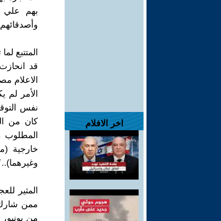
بهم علي ع
وأصدقائهم،
المتتبع لما
قد انحازت 
الاعلام مص
الأمر لم 
نفس التوقي
كان من ال
اخر الافلام
المطلوب م
وغيرهما)..
المثير للع
ممن شارك ف
من يونيو، 