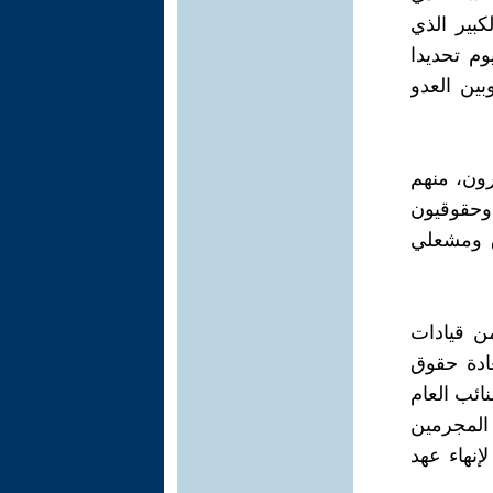
الكبير الذي
وم تحديدا
ين العدو
ون، منهم
وحقوقيون
ق ومشعلي
ن قيادات
عادة حقوق
نائب العام
المجرمين
إنهاء عهد