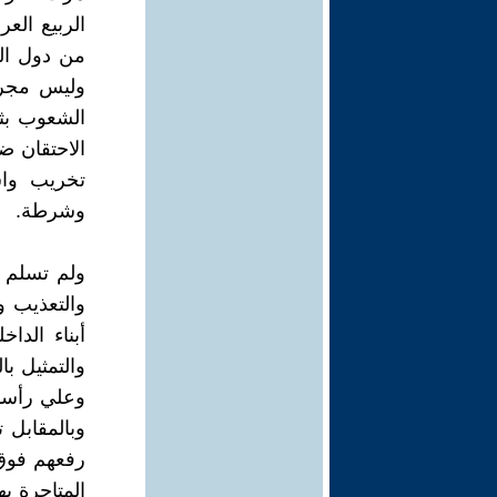
الربيع الع
من دول ال
وليس مجرد
الشعوب بث
الاحتقان ض
تخريب واس
وشرطة.
ولم تسلم أ
والتعذيب 
أبناء الدا
والتمثيل ب
وعلي رأسها
وبالمقابل 
رفعهم فوق 
المتاجرة ب