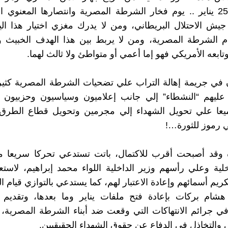
اختار يوم 25 يناير .. يوم فخار الشرطة المصرية وانتصارها المعنوي 
ش الاحتلال البريطاني، ومن لا يدرك مغزي اختيار هذا الي
م الشرطة المصرية، ومن لا يربط بين هذا الهدف الخبيث وب
تابعه الأمريكي فهو إما أعمي أو متواطئ ولا ثالث لهما.
 في جريمة إهالة التراب علي تضحيات الشرطة المصرية كثير
ليهم “النشطاء” إلي جانب إعلاميون وسياسيون وحزبيون 
ميعا علي تحويل الشهداء إلي مجرمين وتحويل قطاع الطر
ي رموز للثورة…!
 وقد أصبحت أقرب للاكتمال، باتت تستدعي تحركا سريعا م
خلية وعلي رأسهم وزير الداخلية اللواء محمد إبراهيم، لاست
ريم أسمائهم وإعادة الاعتبار لهم، كما يستدعي بالتوازي قيام ال
هشام بركات بإعادة فتح ملفات يناير وما بعدها، وتقديم 
في جرائم الانتهاكات التي وقعت ضد أبناء الشرطة المصرية، ل
 والتخاذل في الدفاع عن حقوق الشهداء الحقيقيين.