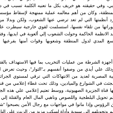
ربي، وفي حقيقته هو خريف بكل ما تعنيه الكلمة تسبب في دم
منطقة، وكان من أهم معالمه عملية ممنهجة لإسقاط مؤسس
 أنظمتها التي لم تعد ترضي عنها الشعوب، ولكن وبدلا من
وراتها من تلقاء نفسها، استسلمت لقوي خارجية سيطرت ع
د الانظمة الحاكمة وحولت الشعوب إلي ألعوبة في ايديها، و
ع المدي لدول المنطقة وشعوبها وقوات أمنها بفرعيه
جهزة الشرطة من عمليات التخريب بما فيها الاستهداف بالقت
وذلك علي أيدي من وصفوا أنفسهم بـ”الثوار”، وحيث تعرض ا
خلية المصرية لعديد من الانتهاكات التي ترقي لمستوي الجرائ
الجثث في الشوارع والميادين، وذلك تحت غطاء إعلامي من قنو
 قناة الجزيرة الصهيونية، ووسط تعتيم إعلامي علي هذه الجرا
تم تحويل البلطجية واللصوص وناهبي المال العام والقتلة إلي 
الرؤوس وإذا ماتوا في مواجهات مع رجال الأمن يصبحوا “شه
هم وتحويلهم إلي سبوبة وأداة لسكب مزيد من الزيت علي الن