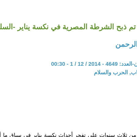
م ذبح الشرطة المصرية في نكسة يناير -السلم
لرحمن
20 / 12 / 1 - 00:30
اب, الحرب والسلام
من ثلاث سنوات علي تفجر أحداث نكسة يناير في سياق ما أ