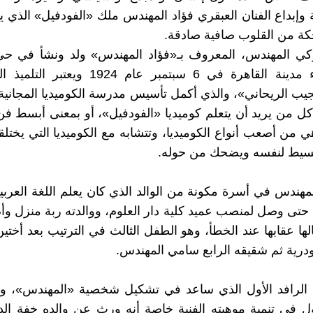
وإبداع الفنان العبقري فؤاد المهندس ملك «الفودفيل» الذي 
كة من القلوب صافية صادقة.
زكي المهندس، المعروف بـ«فؤاد المهندس» ولد ونشأ في حي 
أشهر أحياء مدينة القاهرة في 6 سبتمبر عام 1924
ب الريحاني»، والذي أكمل تأسيس مدرسة الكوميديا المجانية
 كل من يريد أن يتعلم كوميديا «الفودفيل»، أو بمعنى أبسط فن 
 من أصعب أنواع الكوميديا، وتتشابه مع الكوميديا التي يختلقه
بسيط لنفسه ويضحك من حوله.
لمهندس في أسرة مكونة من الوالد الذي كان يعلم اللغة العربي
، حتى وصل لمنصب عميد كلية دار العلوم، ووالدته ربة منزل و
ها عقابها عند الخطأ، وهو الطفل الثالث في الترتيب بعد أختي
درية ثم شقيقه الرابع سامي المهندس.
ده الرافد الأول الذي ساعد في تشكيل شخصية «المهندس»، 
ل في تنمية موهبته الفنية خاصة أنه ورث عن والده خفة ال