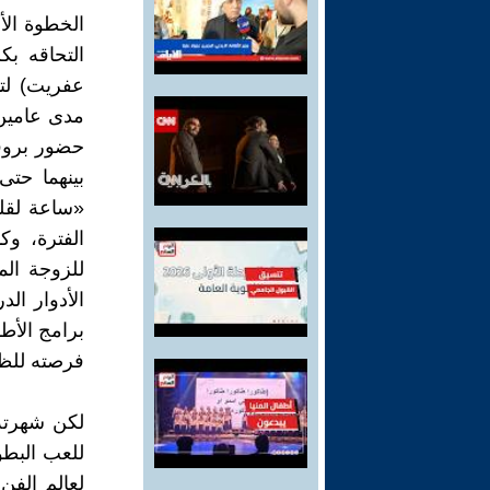
الخطوة الأ
التحاقه ب
عفريت) لت
مدى عامين،
حضور بروف
بينهما حت
الفترة، و
للزوجة ال
الأدوار ال
برامج الأط
فرصته للظه
لكن شهرته
للعب البطو
لعالم الف