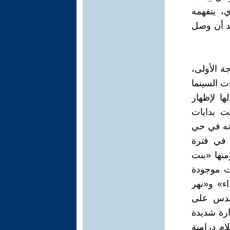
، يتفهمه
 فيلم «كان وكان وكان» الذي قدمه عام 1977، بعد أن وصل
ة الأولى،
 السينما
ا لإظهار
ت بدايات
رانه في حي
 في فترة
منها «بنت
لت موجودة
ء» و«نهر
هندس على
ارة شديدة
ام درامية