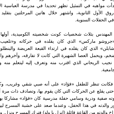
بدأت مواهبه في التمثيل تظهر تحديدا في مدرسة العباسية الاب
وق الأول الثانوية، واشتهر خلال هاتين المرحلتين بتقلي
ي الحفلات السنوية.
د المهندس بثلاث شخصيات كونت شخصيته الكوميدية، أولها 
«جروشو ماركس» الذي كان يقلده في حركاته و«تلعيب»
بلن» الذي كان يقلده في ارتداء القبعة العريضة والبنطلو
ضخم، ويحمل العصا الشهيرة التي كانت لا تفارقه، وآخرهم والأك
 نجيب الريحاني الذي اقترب منه وتعرف إليه ليتعلم منه و
امعية.
دة فكانت تنظر للطفل «فؤاد» على أنه صبي شقي وغريب، وكا
حتى يقلع عن الحركات التي كان يقوم بها، وتصادف ذات مرة
وته صفية ودرية وسامي حفلة مدرسية كان «فؤاد» مشاركا به
ر والدته في هذا الحفل، وعندما صعد على خشبة المسرح ليؤ
 والدته من القاعة قائلة (انزل يا ولد) فترك المسرح ونزل. و