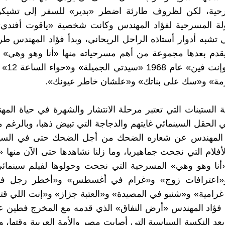
حية، لكن لظروف طارئة اضطر «بدير» للسفر إلى تشيكوس
لة المسرحية لفؤاد المهندس وكانت شخصية «ياقوت أفندي
 تشبه أدوار أستاذه الراحل الريحاني، وبدأ فؤاد المهندس طر
و«أنا فين وإ
رمة» و«سك على بناتك» و«علشان خاطر عيونك».
الستينات التي تعتبر مرحلة الانتشار والشهرة في حياة الم
ي الحقل السينمائي غايتهم والدجاجة التي تبيض ذهبا، وبالرغم 
 المهندس عن شعاره الضحك من أجل الضحك حتى في السين
أفلام التي نجحت جماهيريا، وما زلنا نشاهدها حتى الآن منها
«أنا وهو وهي» المسرحية التي نجحت وحولوها لفيلم سينمائ
و«اعترافات زوج» و«غرام في أغسطس» و«أخطر رجل في 
رامية» و«شنبو في المصيدة» و«العتبة جزاز» و«إنت اللي قتلت
 فؤاد المهندس «أرض النفاق» الذي قدمه مع المخرج فطين ع
ام 1968 بعد النكسة السياسية التي أصابت مصر والأمة العربية وقتها،