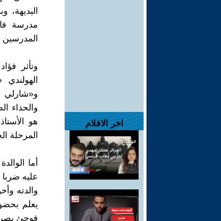
البديهة، و
مدرسة فار
المدرسين ف
وتأثر فؤا
الهولندي 
و«شارلي شا
والحذاء ال
هو الأستاذ
اخر الافلام
المرحلة الج
أما الوال
عليه ضربا 
والدته وأخ
يعلم بحضو
فوجئ بصراخ