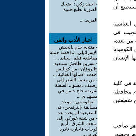
-
احمد زكي : اضحك
يستطيع أن
الصورة تطلع حلوة
المزيد.....
العباسية
 ويعتبر التلميذ النجيب في
اخبار الأدب والفن
 من بعده،
-
منتجه خدم بالجيش
الكوميديا
الإسرائيلي.. ما قصة حملة
ا الإنسان
مقاطعة فيلم -سبايد ...
-
نسرين طافش تستعيد
«الروقان» من كواليس
أحدث أعمالها الغنائية ...
-
من منصة الشعر إلى
ة في كلية
رصيف دمشق.. الطفلة
شريفة حاج حسن في
أم محافظة
مشهد ي ...
ن شقيقتين
-
-نوفوستي-: موعد
مسابقة -إنترفيجن- في
السعودية لم يحدد بعد
-
من شقة غوركي إلى
متحف الشرق.. أربع
وهو صاحب
لوحات قاجارية نادرة
دم وحضور
تُعرض ...