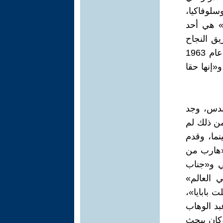
لوفاكيا،
» هي أحد
يق النجاح
والشهرة ليقدم بعدها مجموعة من أهم مسرحياته منها «أنا وهو وهي» عام 1963
نت فين» عام 1968 «سيدتي الجميلة» و«حواء الساعة 12» و«إنها حقا
هندس، وجد
من ذلك لم
ما، وقدم
 «هارب من
ي و«جناب
العالم»
 بابايا»،
بد الوهاب
 وكان يبحث