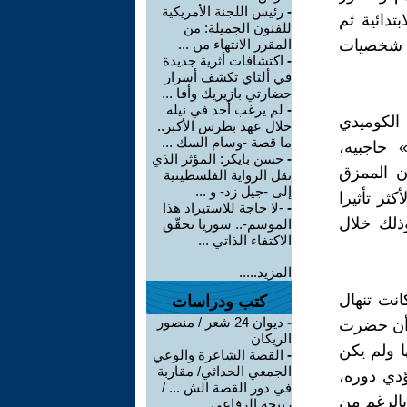
-
رئيس اللجنة الأمريكية
تدائية ثم
للفنون الجميلة: من
د شخصيات
المقرر الانتهاء من ...
-
اكتشافات أثرية جديدة
في ألتاي تكشف أسرار
حضارتي بازيريك وأفا ...
-
لم يرغب أحد في نيله
الكوميدي
خلال عهد بطرس الأكبر..
ما قصة -وسام السك ...
 حاجبيه،
-
حسن بايكر: المؤثر الذي
ن الممزق
نقل الرواية الفلسطينية
إلى -جيل زد- و ...
ثر تأثيرا
-
-لا حاجة للاستيراد هذا
ذلك خلال
الموسم-.. سوريا تحقّق
الاكتفاء الذاتي ...
المزيد.....
نت تنهال
كتب ودراسات
-
ديوان 24 شعر / منصور
 أن حضرت
الريكان
ا ولم يكن
-
القصة الشاعرة والوعي
الجمعي الحداثي/ مقاربة
دي دوره،
في دور القصة الش ... /
بالرغم من
ربيحة الرفاعي