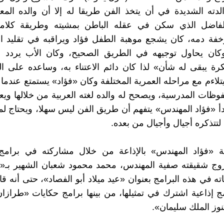
دته الشديدة في أن يتخذ الفن طريقا له إلا أن والده المع
لفاضل الذي سكن في عقله الباطن بمشيته وطريقة كلامه 
فة دمه، كان يشجع موهبة الطفل فؤاد ويراقبه في تقليد 
وكان يحاول توجيهه في الطريق الصحيح، وكان الأب يردد دا
رة يبقى له شأن» لذا كان دائم الاعتناء به، وساعده على ال
يتلاءم مع مراحله العمرية المختلفة وكان «فؤاد» يستمتع عندما
وظات المدرسية، ويصحح له والده لغته العربية من خلالها ويعلم
أ «فؤاد المهندس» يتفهم أن طريق الفن ليس سهلا، ويحتاج لم
تتذكره أجيال وأجيال من بعده.
ة «فؤاد المهندس» بالإذاعة من خلال مشاركته في برامج 
وج شقيقته صفية المهندس، محمد محمود شعبان الشهير بـ«با
ته في هذه البرامج بعنوان «عيد ميلاد أبو الفصاد»، حتى أنه قا
مج إذاعية اشترك في تمثيلها، من بينها برامج حكايات «طرازا
وز الملك سليمان».