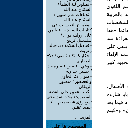
-
تصاوير لية الظمأ /
لم اللغوي
السمّاح عبد الله
بالعربية
-
ثلاثاءات عابر سبيل /
السمّاح عبد الله
الشخصيات
-
ملامــح التجريــب في
ئما «هذا
كتابـات السيـد حـافظ من
خلال روايته يو ... /
قراءة منذ
سلسبيل كريبع
-
قناديل الحكمة / د. خالد
 يلقي على
زغريت
ه الإلقاء
-
حكاياتْ تَكاد تُنسى / فلاح
العيفاري
جهود كبير
-
وعي ـ قصص قصيرة جدا
/ حسين جداونه
-
ديوان 23 الحاوي
والعصفور / منصور
الأطفال،
الريكان
-
كتاب «عين على القصة
با شارو»
القصيرة: تأملات نقدية في
م فيما بعد
تسع رؤى قصصية م ... /
حميد عقبي
ن» و«كينج
المزيد.....
المعجبين بنا على