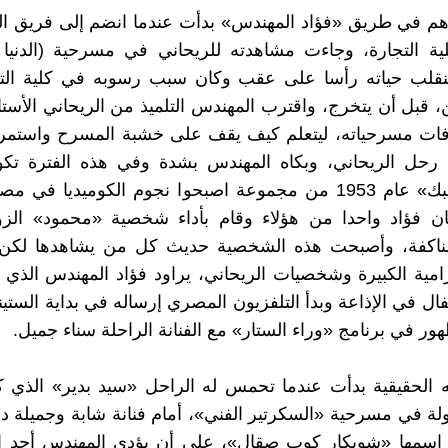
هم في طريق «فؤاد المهندس» بدأت عندما انضم إلى فريق ال
كلية التجارة، وجاءت مشاهدته للريحاني في مسرحية (الدني
نقلب حياته رأسا على عقب وكان سبب رسوبه في كلية الت
 قبل أن يتخرج، واقترب المهندس التلميذ من الريحاني الأستا
ات مسرحياته، ليتعلم كيف يقف على خشبة المسرح واستمرت
ى رحل الريحاني، وبكاه المهندس بشدة وفي هذه الفترة تك
«ساعة لقلبك» عام 1953 من مجموعة اصبحوا نجوم الكوميديا في
كان فؤاد واحدا من هؤلاء وقام بأداء شخصية «محمود» الز
مناكفة، وأصبحت هذه الشخصية حديث كل من يشاهدها لك
درامية الكبيرة وشخصيات الريحاني، يراود فؤاد المهندس الذي
فال في الإذاعة وبدأ التلفزيون المصري إرساله في بداية الستي
ور في برنامج «وراء الستار» مع الفنانة الراحلة سناء جميل.
 الحقيقية بدأت عندما تحمس له الراحل «سيد بدير» الذي ك
لة في مسرحية «السكرتير الفني»، أمام فنانة شابة وجميلة د
ن اسمها «شويكار كوب صقال»، على أن يؤدي المهندس أحد ال