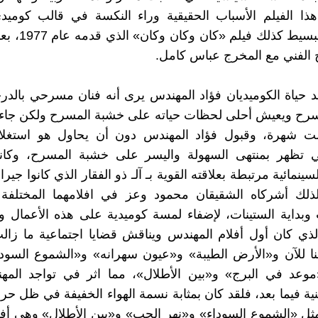
ذا الفيلم الأسباب الحقيقية وراء النكسة في قالب كوميدي
المواطن البسيط كذلك
 الفني مع المخرج عباس كامل.
 حياة الكوميديان فؤاد المهندس يرى أنه فنان مسرحي بالدرج
مسرح ويعيش أحلى لحظات حياته على خشبة المسرح ولكن جاءت
لت شهرة، وقبول فؤاد المهندس دون أن يحاول هو استغلاله
تي تظهر بمنتهى السهولة واليسر على خشبة المسرح، وكان
ينمائية مرتبطة بعلاقته القوية بـ آلـ ذو الفقار الذي كانوا جي
 لذلك أشركاه الشقيقان محمود وعز في افلامهما المختلفة
وبداية الستينات، لإضفاء لمسة كوميدية على هذه الأعمال و
لذي كان أول أفلام المهندس ويناقش قضايا اجتماعية ما زا
ا للآن و«الأرض الطيبة» و«عيون سهرانه» و«الشموع السودا
وعد في البرج» و«بين الأطلال»، مما اثر في تواجد الم
نية فيما بعد، فلقد كان بمثابة نسمة الهواء الخفيفة في ظل حر
ثل «الشموع السوداء» و«نهر الحب» و«بين الأطلال» وهي أفل