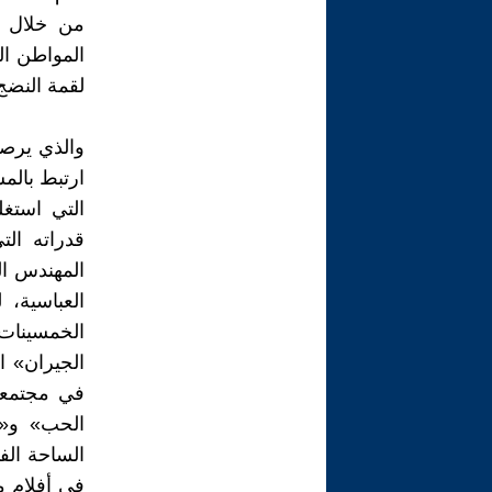
من خلال ه
لقمة النضج
والذي يرصد
ارتبط بال
التي استغ
قدراته ال
المهندس الس
العباسية،
الخمسينات 
الجيران» ا
في مجتمعن
الحب» و«م
الساحة الف
في أفلام م