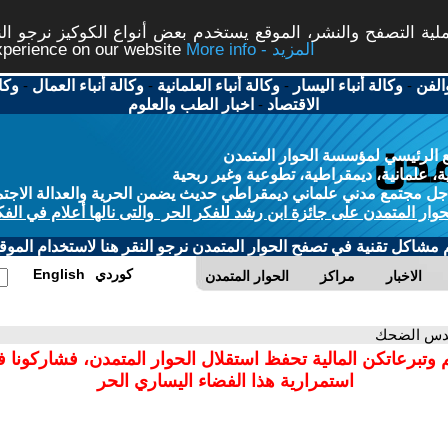
ة التصفح والنشر، الموقع يستخدم بعض أنواع الكوكيز نرجو النق
More info - المزيد
experience on our website
الفن
-
وكالة أنباء اليسار
-
وكالة أنباء العلمانية
-
وكالة أنباء العمال
-
وكا
الاقتصاد
-
اخبار الطب والعلوم
 الرئيسي لمؤسسة الحوار المتمدن
، علمانية، ديمقراطية، تطوعية وغير ربحية
ل مجتمع مدني علماني ديمقراطي حديث يضمن الحرية والعدالة الاجتم
حوار المتمدن على جائزة ابن رشد للفكر الحر والتى نالها أعلام في الفك
م مشاكل تقنية في تصفح الحوار المتمدن نرجو النقر هنا لاستخدام الموقع
كوردي
English
الاخبار
مراكز
الحوار المتمدن
ندس الضحك
 وتبرعاتكن المالية تحفظ استقلال الحوار المتمدن، فشاركونا 
استمرارية هذا الفضاء اليساري الحر