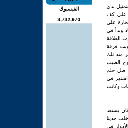
تمثيل لدى
الفيسبوك
ا على كف
3,732,970
جارة على
ذ وبدأ في
 العلاقة
ونت فرقة
 مصر منذ تلك
وج الطيب
ن ظل حلم
 اشتهر في
نات وكانت
ان يستعد
خلت حديثا
أدوار في