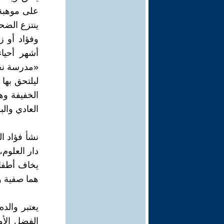
على موهبة 
ينتزع الضح
وفؤاد أو 
«مدرسة نجي
ليلتحق بها
الخفيفة وهي
العادي وال
نشأ فؤاد ا
دار العلوم
يخاف أطفال
هما صفية و
يعتبر وال
الفضل الأو