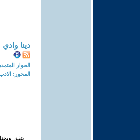
دينا وادي
الحوار المتمدن-العدد: 1299 - 05
المحور: الادب
يتفق ويختل