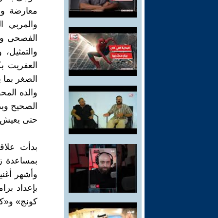
معارضة وال
والمربي ا
الفصحى وخ
والتمثيل، 
العفريت بك
الصغر بما 
والده المحف
الصحيح وبد
حتى يعيش ل
بدأت علاق
بمساعدة ز
وأشهر أغنيا
بإعداد برا
كونج» و«كن