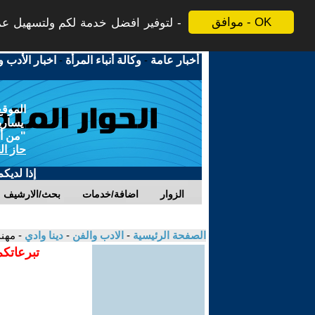
موافق - OK
لتوفير افضل خدمة لكم ولتسهيل عملي
أخبار عامة
-
وكالة أنباء المرأة
-
اخبار الأدب و
الموقع
يسارية
"من أج
حاز ال
إذا لديك
الزوار
اضافة/خدمات
بحث/الارشيف
الصفحة الرئيسية
-
الادب والفن
-
دينا وادي
- مه
تبرعاتكم