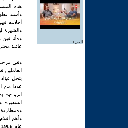
هذه المسر
وأسند بطو
أحلامه فهي
المزيد.....
عائلة محت
وفي مرحلة 
العاملين ف
يتخل فؤاد
عددا من ال
الزواج» و
السفير» 
و«مطاردة غ
وأهم أفلام
ع