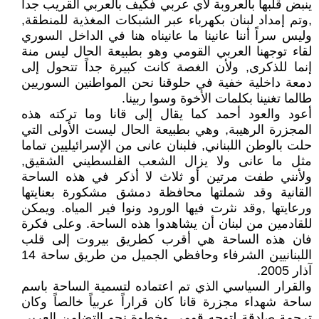
ينبض قلبها بالعروبة لأي عربي فكيف بالعربي القريب جداً
,وتم إمداد لبنان بكهرباء عبر الشبكات المغذية للمنطقة,
وليس سراً أننا عانينا ما عانيناه هنا في الداخل السوري
لقاء توجهنا العربي القومي وهو بطبيعة الحال ليس منة
إنما للذكرى, ولأن الغصة كانت كبيرة جداً تتحول إلى
دمعة داخلية خفية في حلوقنا نحن المواطنين السوريين
طالما تغنينا بكلمات الأخوة وسوا ربينا.
أعود والعود أحمد كما يقال إلى قانا وما تركته هذه
المجزرة الرهيبة, وهي بطبيعة الحال ليست الأولى التي
حلت بالوطن اللبناني, فلبنان عانى من الإسرائيليين تماما
مثل ما عانى ولا يزال الشعب الفلسطيني الشقيق,
ولأنني طفت مرتين أو ثلاث لا أذكر في هذه الساحة
القانية وقد شملتها محافظة دمشق مشكورة بعنايتها
ورعايتها ,وقد نثرت فيها الورود ونوا فير المياه. ويمكن
للقادمين من لبنان أن يشاهدوا هذه الساحة. وعلى فكرة
فان هذه الساحة هي أقرب كطريق بيروت إلى قلب
اللبنانيين الشرفاء وحافظي الجميل من طريق ساحة 14
آذار 2005.
والقرار السياسي الذي تم اعتماده لتسمية الساحة باسم
ساحة شهداء مجزرة قانا كان قراراً عربياً خالصاً وكان
ترجمة صادقة لتوجه قومي وخطوة نحو التضامن العربي