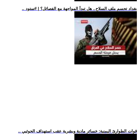
.. بغداد تحسم ملف السلاح.. هل تبدأ المواجهة مع الفصائل؟ | #ستود
.. قوات الطوارئ اليمنية: خسائر مادية وبشرية عقب استهداف الحوثيي