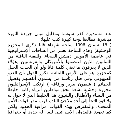
عند مستديرة كفر سوسة ومقابل مبنى جريدة الثورة
مباشرة, تطالعنا لوحة كبيرة كتب عليها:
( 18 نيسان 1996 ساحة شهداء قانا ذكرى المجزرة
الوحشية) وهذه الساحة تعتبر من الساحات الإستراتيجية
في عاصمة الأمويين دمشق الفيحاء. وللبقية الباقية من
اللبنانيين الذين اعتصموا بالأمريكان والفرنسيين ,هؤلاء
الذين لا يعرفون ما تعني كلمة قانا ولو أن الحدث الجلل
كمجزرة هو على الأرض اللبنانية. نكرر القول بأن العدو
الصهيوني وفي ظل رئاسة من يسمون أنفسهم بفصيل
الحمائم ( شيمون بيريز ورفاقه ) ارتكب الإسرائيليون
مجزرة وحشية بشعة بحق مواطنين أبرياء ,كانوا خليطاً
من النساء والأطفال والشيوخ هذا الخليط الذي لا حول له
ولا قوة التجأ إلى أحد ملاجئ البلدة قرب مقر قوات الأمم
المتحدة, والمفترض بهذه القوات مراقبة الحدود ولكن
كما تعودنا فالعدوان الاسرائيلي ليس له حدود أو جغرافيا