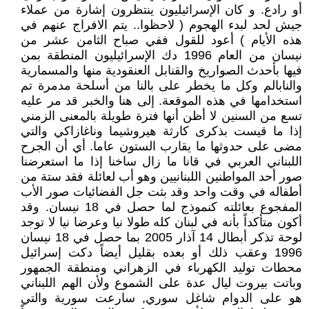
أو رادع. و كان الإسرائيليون ينتظرون إشارة من عملاء
جيش لحد لبدء الهجوم ( لاحظوا.. يتم الافراج عنهم في
هذه الأيام ) أعود للقول ففي صباح الثامن عشر من
نيسان من العام 1996 دك الإسرائيليون المنطقة بمن
فيها بأحدث الصواريخ والقنابل العنقودية منها والمسمارية
والنابالم وكل ما يخطر على بالنا من أسلحة مدمرة تم
استخدامها في هذه الموقعة. إلى هنا والخبر قد مر عليه
تسع من السنين لا أظن أنها فترة طويلة بالمعنى الزمني
إذا ما قيست بذكرى كارثة هيروشيما وناغازاكي والتي
مضى على حدوثها ما يقارب الستون عاما. أي أن الجرح
اللبناني العربي في قانا ما زال ساخنا إذا ما استعرضنا
صور أحد المواطنين اللبنانيين وهو أب لعائلة فقد ستة من
أطفاله في وقت واحد وقد بثت جل الفضائيات صور الأب
المفجوع بعائلته كنموذج لما حصل في 18 نيسان. وقد
أكون متأكداً بأنه في لبنان كله طولا نيا وعرضا نيا لا توجد
لوحة تذكر أبطال 14 آذار 2005 بما حصل في 18 نيسان
1996 وعقب ذلك أو بعده بقليل أيضاً دكت إسرائيل
محطات توليد الكهرباء في الزهراني ومنطقة الجمهور
وباتت بيروت ليال عدة على الشموع ولأن الهم اللبناني
هو على الدوام شاغل سوري, سارعت سورية والتي