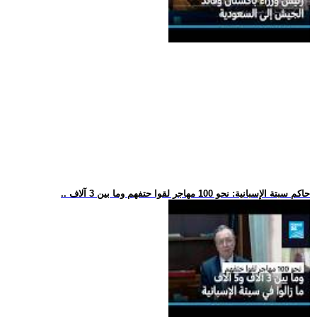
.. حاكم سبتة الإسبانية: نحو 100 مهاجر لقوا حتفهم وما بين 3 آلاف