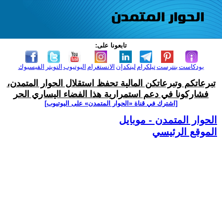
تابعونا على:
بودكاست
بنترست
تيلكرام
لينكدإن
الانستغرام
اليوتيوب
التويتر
الفيسبوك
تبرعاتكم وتبرعاتكن المالية تحفظ استقلال الحوار المتمدن،
فشاركونا في دعم استمرارية هذا الفضاء اليساري الحر
[اشترك في قناة ‫«الحوار المتمدن» على اليوتيوب]
الحوار المتمدن - موبايل
الموقع الرئيسي