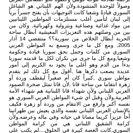
وصولاً للوحدة المنشودة.ولأن الهم اللبناني هو الشاغل
السوري قيادةً وشعبا كانت التوجيهات بأن يفتح جسراً برياً
إلى لبنان لتأمين أغلب مستلزمات المواطنين اللبنانيين
من مواد غذائية وصناعية وبترولية وكهربائية, وكان من
بين من وصلتهم هذه التعزيزات المعيشية أبطال ساحة
الحرية أبطال الخلاص من سورية؟؟ منتفضي 14 آذار
2005, ومع كل ما جرى وسمع به المواطن العربي
السوري من كلمات وجمل بحق سوريا قيادة وحكومة
وشعبا,ومع كل ما جرى من نكران لكل ما قدمته سوريا
بدءاً من الدم وهو أغلى ما يجود به الكريم إلى أمور
عديدة يصعب ذكرها هنا ,أقول مع كل ذلك لم يتقدم
مواطن سوري ,كبيراً كان أم صغيراً ليقطف وردة أو
زهرة انتقاما من ساحة قانا ,لأن قانا تمثل صخرة الصمود
العربي اللبناني ولأن شهداء قانا اللبنانية هم شهداء الأمة
العربية,ولأن وقبل أي شيء المواطن العربي السوري هو
نفسه أكبر وأرفع من الانتقام من وردة أو زهرة فكيف
بالإنسان العربي اللبناني نفسه والذي يعيش بين ظهرانينا
أخاً عزيزاً كريما مصانا في حياته وفي ماله وعرضه,ولأن
كرامة الشقيق اللبناني هي من كرامة المواطن
السوري,كانت الغصة كبيرة في الحلوق....لم يكتب على