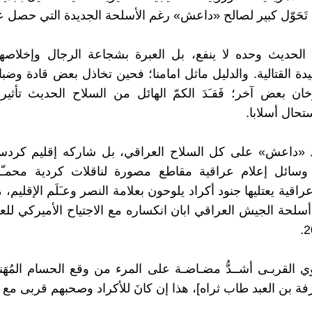
حَوّل كبير لصالح «داعش» رغم الأسلحة الجديدة التي حصل عل
 الحديث وحده لا ينفع، بل العبرة بشجاعة الرجال وإخلاصه
قيدة القتالية. والدليل ماثل امامنا؛ فحين تخاذل بعض قادة وض
ان بعض آخر؛ فَقـَدَ الكمّ الهائل من السلاح الحديث تأثيره
تحال أسلابا.
 «داعش» على كل السلاح العراقي، بل شاركه إقليم كردست
وسائل إعلام عراقية مقاطع مصورة لناقلات كردية محمـّلة
قية يعتليها جنود أكراد يلوحون بعلامة النصر وعـَلَم الإقليم،
 القربـى أشــدُّ مضـاضـة على المرء من وقع الحسام المُهَنـّ
ة بن العبد طاب ثراه]، هذا إن كانَ للأكراد وصحبهم قربى مع ا