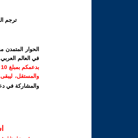
ترجم ال
الحوار المتمدن م
في العالم العربي
ب
والمستقل، ليبقى ص
والمشاركة في دع
ا‫