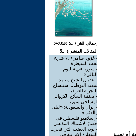
إجمالي القراءات: 349,828
المقالات المنشورة: 51
-
غزوة سامراء..لا شيء
تحت السيطرة
-
سوريا في «اليوم
التالي»
-
اغتيال الشيخ محمد
سعيد البوطي..استنساخ
التجربة العراقية
-
صفقة السلاح الكرواتي
لمسلحي سوريا
-
إيران والسعودية: «ليلى
والذئب»
-
إسلاميو فلسطين في
خضمّ الاشتباك المذهبي
-
نوبة الغضب التي فجرت
 أو ثقيلة
السفارة الإيرانية في