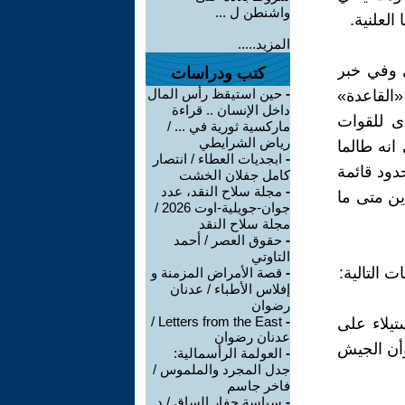
واشنطن ل ...
العلنية.
المزيد.....
 وفي خبر
كتب ودراسات
-
حين استيقظ رأس المال
«القاعدة»
داخل الإنسان .. قراءة
دى للقوات
ماركسية ثورية في ... /
رياض الشرايطي
نه طالما
-
ابجديات العطاء / انتصار
دود قائمة
كامل جفلان الخشت
-
مجلة سلاح النقد، عدد
ين متى ما
جوان-جويلية-اوت 2026 /
مجلة سلاح النقد
-
حقوق العصر / أحمد
التاوتي
 التالية:
-
قصة الأمراض المزمنة و
إفلاس الأطباء / عدنان
رضوان
Letters from the East /
-
تيلاء على
عدنان رضوان
وأن الجيش
-
العولمة الرأسمالية:
جدل المجرد والملموس /
فاخر جاسم
-
سياسة حفار الساق / د.