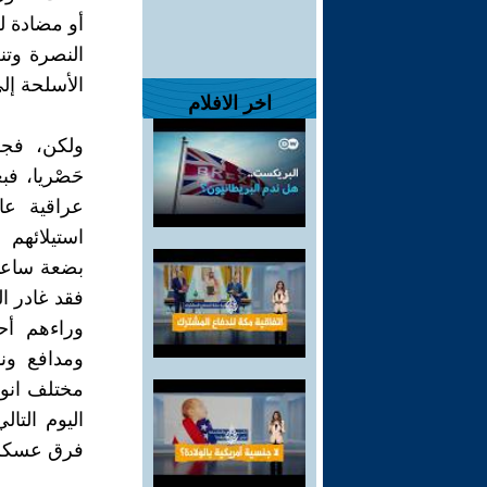
أو مضادة ل
النصرة وتن
الأسلحة إلى
اخر الافلام
ولكن، فجأ
عراقية عا
استيلائهم
بضعة ساعات
فقد غادر ال
وراءهم أح
ومدافع ون
مختلف انوا
اليوم الت
فرق عسكرية