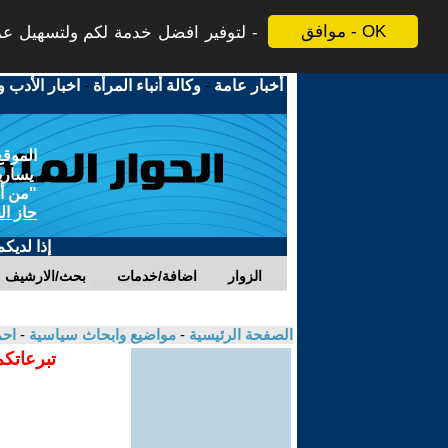
موافق - OK
لتوفير افضل خدمة لكم ولتسهيل عملي
أخبار عامة
-
وكالة أنباء المرأة
-
اخبار الأدب و
الموقع
يسارية
"من أج
حاز ال
إذا لديك
الزوار
اضافة/خدمات
بحث/الارشيف
الصفحة الرئيسية
-
مواضيع وابحاث سياسية
-
احم
تبرعاتكم