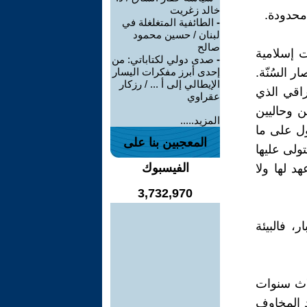
خالد زغريت
-
الطائفية المتغلغلة في
لبنان / حسين محمود
صالح
 إسلامية
-
صدى دولي لكتاباتي: من
 السُنّة.
إحدى أبرز مفكرات اليسار
الإيطالي إلى أ ... / رزكار
راقي الذي
عقراوي
ن وحاليين
المزيد.....
ول على ما
المعجبين بنا على
ولى عليها
الفيسبوك
 لها ولا
3,732,970
، فالبيئة
لاث سنوات
يد المخاوف