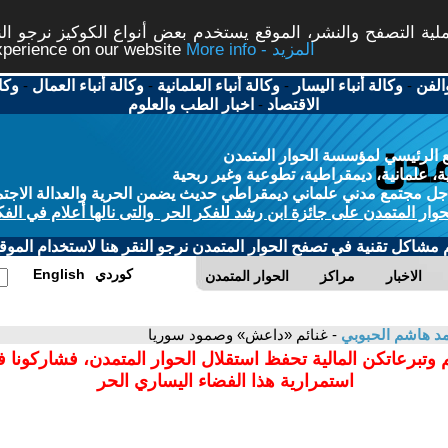
ة التصفح والنشر، الموقع يستخدم بعض أنواع الكوكيز نرجو النق
More info - المزيد
experience on our website
الفن
-
وكالة أنباء اليسار
-
وكالة أنباء العلمانية
-
وكالة أنباء العمال
-
وكا
الاقتصاد
-
اخبار الطب والعلوم
 الرئيسي لمؤسسة الحوار المتمدن
، علمانية، ديمقراطية، تطوعية وغير ربحية
ل مجتمع مدني علماني ديمقراطي حديث يضمن الحرية والعدالة الاجتم
حوار المتمدن على جائزة ابن رشد للفكر الحر والتى نالها أعلام في الفك
م مشاكل تقنية في تصفح الحوار المتمدن نرجو النقر هنا لاستخدام الموقع
كوردي
English
الاخبار
مراكز
الحوار المتمدن
د هاشم الحبوبي
- غنائم «داعش» وصمود سوريا
 وتبرعاتكن المالية تحفظ استقلال الحوار المتمدن، فشاركونا 
استمرارية هذا الفضاء اليساري الحر