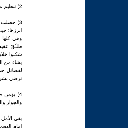
2) تنظيم «داعش» يعلم جيدا ان بقاءه في الموصل وتكريت سيكون لمدة محدودة.
3) حصلت 
ابرزها: جي
وهي كلها ل
طلـّقَ عقي
شكلوا خلاي
يشاء من ال
لفصائل حز
ترضى بشريك
4) يؤمن «
والجوار وال
بقى الأمل 
امام الهجمة 