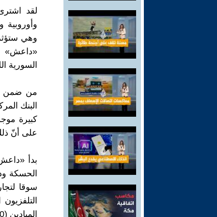
لقد اشترى 
وأوروبية 
وهي ستؤثر
«داعش» وخ
السورية ال
من ضمن غن
كبيرة موجو
على أنّ ذل
بدأ «داعش»
الحسكة ودي
التلفزيون