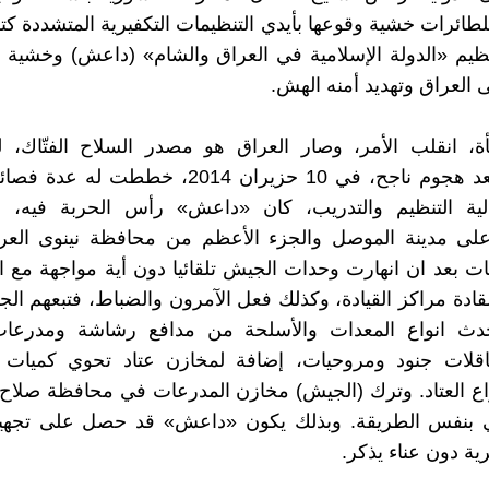
لطائرات خشية وقوعها بأيدي التنظيمات التكفيرية المتشددة كت
ظيم «الدولة الإسلامية في العراق والشام» (داعش) وخشية ا
 العراق وتهديد أمنه الهش.
ة، انقلب الأمر، وصار العراق هو مصدر السلاح الفتّاك، 
حَصْريا، فبعد هجوم ناجح، في 10 حزيران 2014، خطط
لية التنظيم والتدريب، كان «داعش» رأس الحربة فيه،
 على مدينة الموصل والجزء الأعظم من محافظة نينوى العرا
 بعد ان انهارت وحدات الجيش تلقائيا دون أية مواجهة مع ا
قادة مراكز القيادة، وكذلك فعل الآمرون والضباط، فتبعهم الجن
دث انواع المعدات والأسلحة من مدافع رشاشة ومدرعات
اقلات جنود ومروحيات، إضافة لمخازن عتاد تحوي كميات 
ع العتاد. وترك (الجيش) مخازن المدرعات في محافظة صلاح 
الي بنفس الطريقة. وبذلك يكون «داعش» قد حصل على تجهي
 دون عناء يذكر.