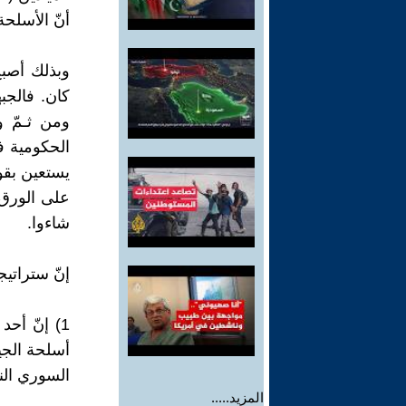
أنّ الأسلحة
وبذلك أصبح
كان. فالجب
ومن ثـمّ و
الحكومية 
يستعين بقوا
على الورق 
شاءوا.
إنّ ستراتيج
1) إنّ أح
أسلحة الجي
السوري النظ
المزيد.....