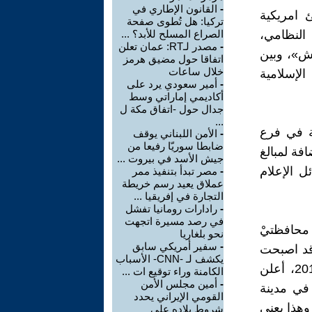
-
القانون الإطاري في
ئ امريكية
تركيا: هل تُطوى صفحة
النظامي،
الصراع المسلح للأبد؟ ...
-
مصدر لـRT: عمان تعلن
ش»، وبين
اتفاقا حول مضيق هرمز
خلال ساعات
لإسلامية
-
أمير سعودي يرد على
أكاديمي إماراتي وسط
جدال حول -اتفاق مكة ل
...
ة في فرع
-
الأمن اللبناني يوقف
ضابطا سوريّا رفيعا من
 أميركي)، إضافة لمبالغ
جيش الأسد في بيروت ...
ل الإعلام
-
مصر تبدأ بتنفيذ ممر
عملاق يعيد رسم خريطة
التجارة في إفريقيا ...
-
رادارات رومانيا تفشل
في رصد مسيرة اتجهت
محافظتيْ
نحو بلغاريا
-
سفير أمريكي سابق
 قد اصبحت
يكشف لـ -CNN- الأسباب
سوقا لتجارة السلاح والعتاد المسروق من العراق، ففي 14 حزيران 2014، أعلن
الكامنة وراء توقيع ات ...
-
أمين مجلس الأمن
في مدينة
القومي الإيراني يحدد
. وهذا يعني
شروط بلاده على