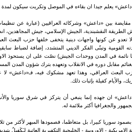
مقايضة بين «داعش» وشركائه العراقيين (عبارة عن تنظيمات
ش الطريقة النقشبندية، الجيش الإسلامي، جيش المجاهدين، انصار
ا تعدو عن كونها واجهات دينية يتخفى خلفها حزب البعث الع
دته القومية وتبنّى الفكر الديني المتشدد، إضافة لضباط سابقي
ا نائمة في المدن ووحدات الجيش) نصّت على ان يستحوذ الا
غنائم مقابل دوره في الانقلاب وتعهده بترك شؤون المدن المست
ب البعث العراقي، وهذا تعهد مشكوك فيه، فـ«داعش» لا عهد
، والأيام كفيلة بإثبات ذلك.
داعش» ان جهده إنما ينبغي أن يتركز في شرق سوريا والأنبار
جمهور والجغرافيا أكثر ملائمة له.
بصمود سوريا كبيرا، بل متعاظما، فصمودها المبهر لأكثر من ث
الامريكية - الاوروبية - الخليجية التكفيرية العاتية لـَكَفيلٌ بتبد