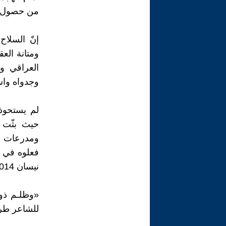
من حصول تَ
إنّ السلاح
ومتانة الع
العراقي وخ
وجدواه واس
لم يستحوذ
حيث بثّت 
ومدرعات عرا
نيسان 2014.
«وظلـم ذوي
للشاعر طرف