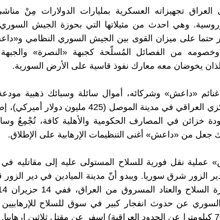
العراق تجهيزاته العسكرية بمليارات الدولارات مِنْ مناش
وروسية. وهي احدث من مثيلاتها التي بحوزة الجيش السوري 
 حتما على ميزان القوى بين الجيش السوري النظامي و«داع
صومه من الفصائل المُسلّحة كجبهة «النصرة» والجبهة ا
لذان يخوضان معه معارك نفوذ قاسية على الأرض السورية.
ائم «داعش» وشركائه، أموال سائلة وسبائك ذهبية مودع
البنك المركزي العراقي في مدينة الموصل (425 مليون دولار
دة خزائن في المصارف الحكومية والأهلية كافة، تُجْمِعُ وسائ
ك جعل من «داعش» أغنى التنظيمات الإرهابية على الإطلاق.
 عملية نقل فورية للسلاح المستولى عليه إلى مقاتليه في 
ر الزور شرق سوريا. ويبدو أنّ مدينة الميادين في دير الزور
 السوري عن حدوث انفجار كبير في سوق للسلاح للإرهابيين 
الميادين (70 كيلومترا عن الحدود العراقية) اسفر عن مقتل ثلاثين إرهابيا