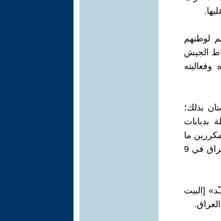
يها.
م لوطنهم
باط الجيش
 وفعاليته
ان بذلك؛
 بدبابات
 مكررين ما
فعلوه في أسلحة الجيش العراقي ابان انكساره مع الاجتياح الأميركي للعراق في 9
د» [البيت
لعراق.