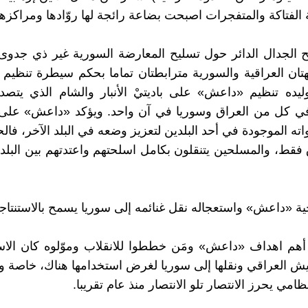
 الفتاكة والمتفجرات اصبحت بضاعة رائجة لها روّادها ومراكزها 
 الجدال الدائر حول تسليح المعارضة السورية غير ذي جدوى
هتان العراقية والسورية مترابطتان تماما بحكم سيطرة تنظيم 
ليده تنظيم «داعش» على باديتيْ الأنبار والشام الذي يتص
في كل من العراق وسوريا في آن واحد. ويؤكد «داعش» على ا
ته الموجودة في أحد البلدين لتعزيز وضعه في البلد الآخر، فالح
فقط، والمسلحين يتنقلون بكامل اسلحتهم واعتدتهم بين البلد
ية «داعش» واستعجاله نقل غنائمه إلى سوريا يسمح بالاستنتاجات
د أهم اهداف «داعش» ومَن خططوا للانقلاب وموّلوه كان الاس
ش العراقي ونقلها إلى سوريا لغرض استخدامها هناك، خاصة 
امي يحرز الانتصار تلو الانتصار منذ عام تقريبا.