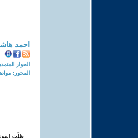
احمد هاشم
الحوار المتمدن-العدد: 4482 - 14
المحور: مواض
ظلّت القوى