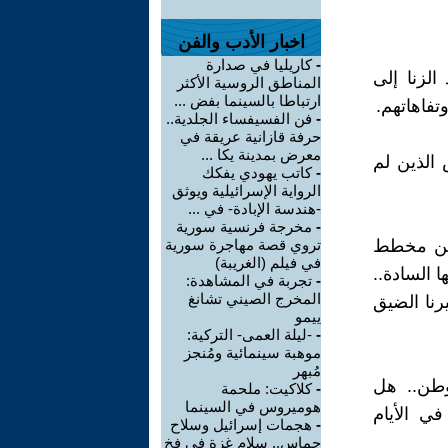
اخبار الأدب والفن
-
كاريليا في صدارة
الزنا إلى
المناطق الروسية الأكثر
ارتباطا بالسينما بفض ...
فاهاتهم.
-
فن الفسيفساء الجلدية..
حرفة قازانية عريقة في
معرض بمدينة يكا ...
 الذين لم
-
كاتب يهودي يفكك
الرواية الإسرائيلية ويوثق
-هندسة الإبادة- في ...
-
مخرجة فرنسية سورية
 من مخطط
تروي قصة مهاجرة سورية
في فيلم (الغريبة)
ا السادة..
-
تجربة في المشاهدة:
المخرج الصيني تشانغ
يرنا الضيق
ييمو
-
-ليلة العمى- التركية:
موهبة سينمائية ومُنجز
مُبهر
لوطن.. هل
-
كلاكيت: ملحمة
هوميروس في السينما
ي الأيام
-
هجمات إسرائيل وسلاح
حماس.. سلام غزة في فخ