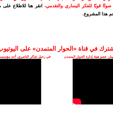
وتًا قويًا للفكر اليساري والتقدمي
،
انقر هنا للاطلاع على 
م هذا المشروع
.
شترك في قناة «الحوار المتمدن» على اليوتيوب
ز، عضو هيئة إدارة الحوار المتمدن
في رحيل شاكر الناصري، أحد مؤسسي 