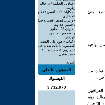
-
قناديل الحكمة / د. خالد
زغريت
يع البغيُ
-
حكاياتْ تَكاد تُنسى / فلاح
العيفاري
-
وعي ـ قصص قصيرة جدا
/ حسين جداونه
-
ديوان 23 الحاوي
والعصفور / منصور
الريكان
-
كتاب «عين على القصة
ان وأخيه
القصيرة: تأملات نقدية في
تسع رؤى قصصية م ... /
حميد عقبي
المزيد.....
المعجبين بنا على
سنواتٍ من
خر..
الفيسبوك
3,732,970
 حسنِ حظك أن العراقيين
تمثالك وهم
-الرّحم /