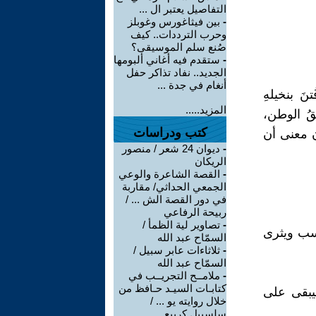
التفاصيل يعتبر ال ...
-
بين فيثاغورس وغوبلز
وحرب الترددات.. كيف
صُنع سلم الموسيقى؟
-
ستقدم فيه أغاني ألبومها
الجديد.. نفاد تذاكر حفل
أنغام في جدة ...
 بنخيلهِ
المزيد.....
قُ الوطن،
كتب ودراسات
ن معنى أن
-
ديوان 24 شعر / منصور
الريكان
-
القصة الشاعرة والوعي
الجمعي الحداثي/ مقاربة
في دور القصة الش ... /
ربيحة الرفاعي
-
تصاوير لية الظمأ /
كسب ويثرى
السمّاح عبد الله
-
ثلاثاءات عابر سبيل /
السمّاح عبد الله
-
ملامــح التجريــب في
كتابـات السيـد حـافظ من
يبقى على
خلال روايته يو ... /
سلسبيل كريبع