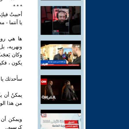
* * *
أحببتُ فيكِ
يا أنتما - 
ها هي روح
ونهريه، بل
وكان يَعجَ
يكون ، فكي
سأحدثك يا
يمكنُ أن ي
من هذا الو
ويمكن أن 
كرسيهِ..