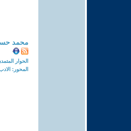
محمد حسا
الحوار المتمدن-العدد: 4482 - 14
المحور: الادب