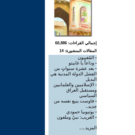
إجمالي القراءات: 60,886
المقالات المنشورة: 14
-
المُغيبون
-
وداعاً يا غابيتو
-
بعد عشرة سنواتٍ من
الفشل الدولة المدنية هي
البديل
-
الإسلاميين والعلمانيين
ومستقبل العراق
السياسي
-
فاوست يبيع نفسه من
جديد..
-
يوتيوبيا حمودي
-
الغريب: نبيٌ وملعون
المزيد.....