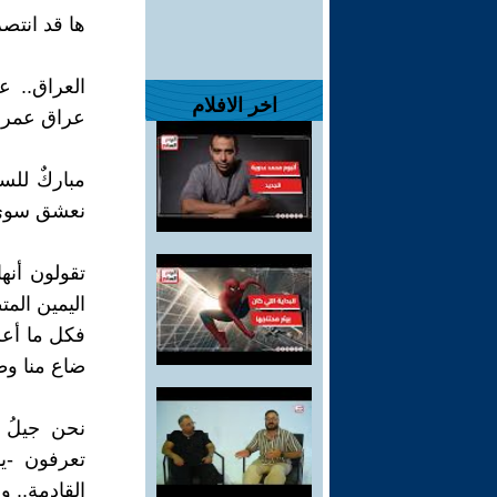
ها قد انتص
العراق.. ع
اخر الافلام
عراق عمر و
مباركٌ للس
نعشق سوى ال
تقولون أنه
اليمين المت
فكل ما أعرف
ضاع منا وطن
نحن جيلُ ا
تعرفون -يا
القادمة.. و