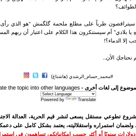
لطوائف؟
سيتراقصون طرباً على مطلع ملحمة گلگمش “هو الذي رأ
 يا بلادي” أم سيستنكرون هذا الكلام على اعتبار أن ربهم المس
حب إلا الدماء؟!
م نحتاجكِ الأن..
#محمد_حسام_الرشدي (هاشتاغ)
موضوع إلى لغات أخرى -
ate the topic into other languages
Powered by
Translate
شروع تطوعي مستقل يسعى لنشر قيم الحرية، العدالة الاجتم
. ولضمان استمراره واستقلاليته، يعتمد بشكل كامل على دعمك
دعمكم بمبلغ 10 دولارات سنويًا أو أكثر حسب إمكانياتكم، تساهمون في استم