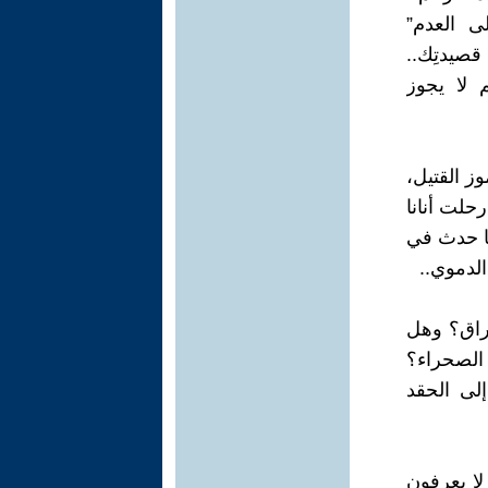
ى العدم”
يدتِك..
 لا يجوز
وز القتيل،
رحلت أنانا
ما حدث في
الدموي..
عراق؟ وهل
 الصحراء؟
إلى الحقد
لا يعرفون