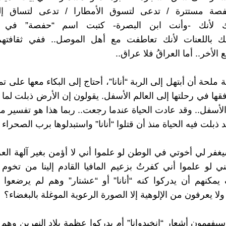
صة مستترة / تدعى لتسوق الأمطارا / تدعى لتساق إل
ك لأنك -وأنت ابن البصرة- كتبت اسم “حفصة” في قص
 باللعنات لأنك تعاطفت مع أهل الموصل.. ففي ثقافتهم
الأخر.. أما العراقُ فلا عراق..
لحة أن أبتهل إلى الربة “أنانا”، أحتاج إلى البكاء معها على تم
فقها في رحلتها إلى العالم الأسفل. يقولون إن الأرض ذبلت لما 
 الأسفل.. وقد عادت الحياة عندما رجعت.. ربما هذا هو تفسير 
 ذبلت فيه الحياة منذ أن قتلوا “أنانا” واستبدلوها برب الصحراء 
غفر لي أخوتي في الوطن لو علموا أني لا أؤمن بغير آلهة ال
 لو علموا أني كفرتُ بزعيم المافيا القادم إلينا من تخوم
مكنهم أن يدركوا كنه “أنانا” أو “عشتار” وهم لم يرضعوا 
ولا يعرفون من الإلوهية إلا الصورة الرعوية الموغلة بالبغضاء؟
يفهمون أشعار “إنخيدوانا” أم يدركوا عظمة بلاد النهرين وهم 