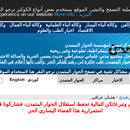
ة التصفح والنشر، الموقع يستخدم بعض أنواع الكوكيز نرجو النق
More info - المزيد
experience on our website
الفن
-
وكالة أنباء اليسار
-
وكالة أنباء العلمانية
-
وكالة أنباء العمال
-
وكا
الاقتصاد
-
اخبار الطب والعلوم
 الرئيسي لمؤسسة الحوار المتمدن
، علمانية، ديمقراطية، تطوعية وغير ربحية
ل مجتمع مدني علماني ديمقراطي حديث يضمن الحرية والعدالة الاجتم
حوار المتمدن على جائزة ابن رشد للفكر الحر والتى نالها أعلام في الفك
م مشاكل تقنية في تصفح الحوار المتمدن نرجو النقر هنا لاستخدام الموقع
كوردي
English
الاخبار
مراكز
الحوار المتمدن
لرشدي
- هذيان عراقي
 وتبرعاتكن المالية تحفظ استقلال الحوار المتمدن، فشاركونا 
استمرارية هذا الفضاء اليساري الحر