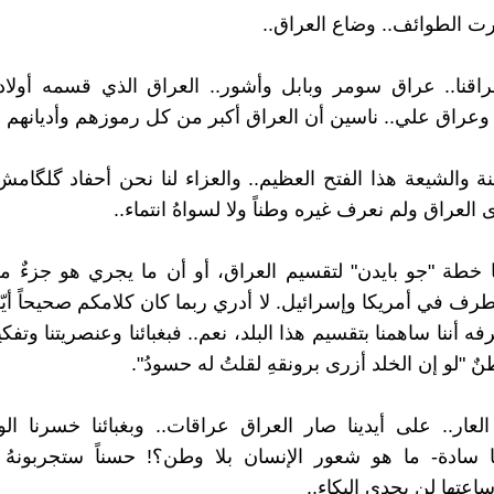
رت الطوائف.. وضاع العراق..
راقنا.. عراق سومر وبابل وأشور.. العراق الذي قسمه أولاد 
عراق علي.. ناسين أن العراق أكبر من كل رموزهم وأديانهم وت
نة والشيعة هذا الفتح العظيم.. والعزاء لنا نحن أحفاد گلگامش
عراق ولم نعرف غيره وطناً ولا لسواهُ انتماء..
ا خطة "جو بايدن" لتقسيم العراق، أو أن ما يجري هو جزءٌ
طرف في أمريكا وإسرائيل. لا أدري ربما كان كلامكم صحيحاً أيّه
ه أننا ساهمنا بتقسيم هذا البلد، نعم.. فبغبائنا وعنصريتنا وتفك
ٌ "لو إن الخلد أزرى برونقهِ لقلتُ له حسودُ".
لعار.. على أيدينا صار العراق عراقات.. وبغبائنا خسرنا ا
 سادة- ما هو شعور الإنسان بلا وطن؟! حسناً ستجربونهُ ف
ساعتها لن يجدي البكاء..