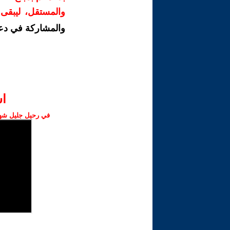
والمستقل، ليبقى ص
والمشاركة في دع
ا‫
في رحيل جليل شهبا