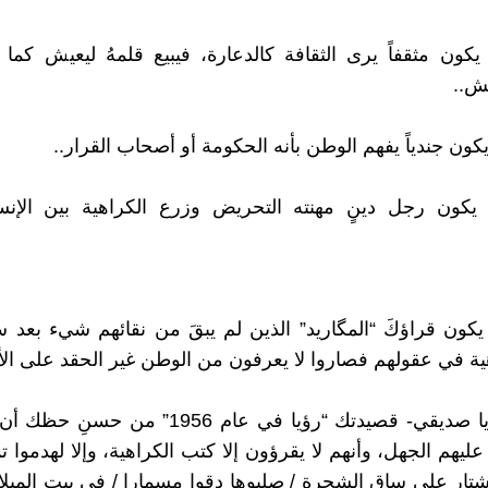
كون مثقفاً يرى الثقافة كالدعارة، فيبيع قلمهُ ليعيش كما تب
ش..
ون جندياً يفهم الوطن بأنه الحكومة أو أصحاب القرار..
يكون رجل دينٍ مهنته التحريض وزرع الكراهية بين الإنس
كون قراؤكَ “المگاريد” الذين لم يبقَ من نقائهم شيء بعد 
ية في عقولهم فصاروا لا يعرفون من الوطن غير الحقد على الأ
هل تذكر -يا صديقي- قصيدتك “رؤيا في عام 1956” من
عليهم الجهل، وأنهم لا يقرؤون إلا كتب الكراهية، وإلا لهدموا 
تار على ساق الشجرة / صلبوها دقوا مسمارا / في بيت الميلاد 