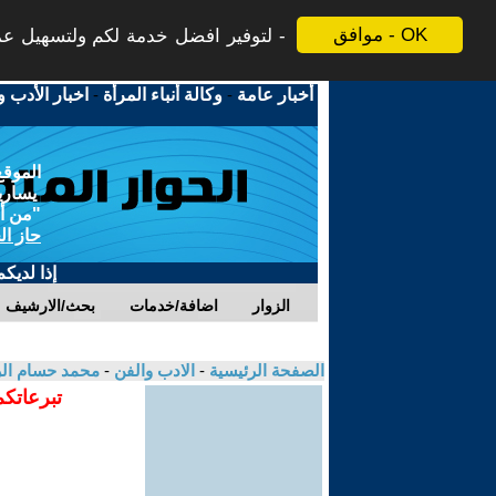
موافق - OK
لتوفير افضل خدمة لكم ولتسهيل عملي
أخبار عامة
-
وكالة أنباء المرأة
-
اخبار الأدب و
الموقع
يسارية
"من أج
حاز ال
إذا لديك
الزوار
اضافة/خدمات
بحث/الارشيف
الصفحة الرئيسية
-
الادب والفن
-
محمد حسام ا
تبرعاتكم