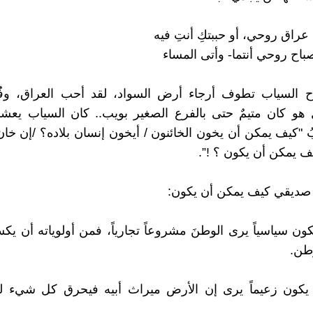
 عراق روحي، أو حببتكِ أنتِ فيه
مصباح روحي أنتما- وأتى المساء
 السياب تطوف أرجاء أرض السواد، لقد أحب العراق، وفُتنَ
 هو كان متيمٌ حتى بالفرع الصغير بويب.. كان السياب يعش
بُ "كيف يمكن أن يخون الخائنون / أيخون إنسان بلاده؟ /إن خا
ف يمكن أن يكون ؟ !”.
 صديقي كيف يمكن أن يكون:
كون سياسياً يرى الوطنَ مشروعاً تجارياً، فمن أولوياته أن ي
طن.
يكون زعيماً يرى إن الأرض ميراث أبيه فيحرق كل شيء ل