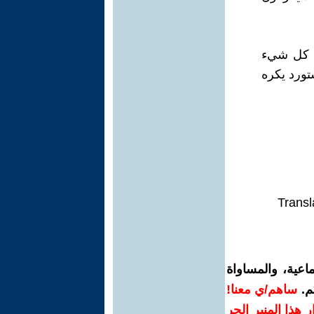
ى كل شيء
تورد يكره
Transl
اعية، والمساواة
م.
ساهم/ي معنا!
رار هذا المنبر الحر