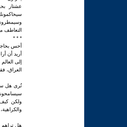
عشتار بحف
سيحاكمون
وسيمطرونك
التعاطف مع 
* * *
أحس بحاجة م
أريد أن أرا
إلى العالم
العراق، فقد
تُرى هل سي
سيسامحونني
ولكن كيف ي
والكراهية، 
هل تراهم س