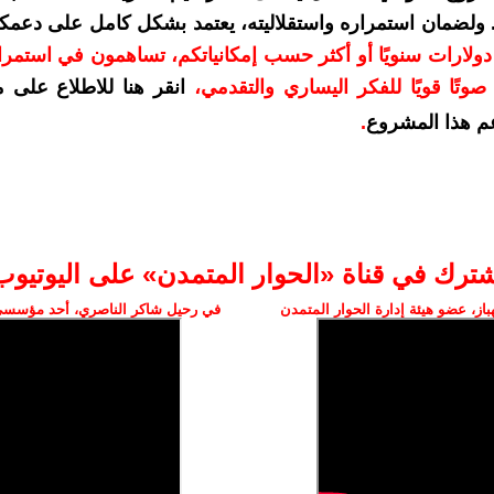
. ولضمان استمراره واستقلاليته، يعتمد بشكل كامل على دعمك
دعمكم بمبلغ 10 دولارات سنويًا أو أكثر حسب إمكانياتكم، تساهمون في استم
وتًا قويًا للفكر اليساري والتقدمي
،
انقر هنا للاطلاع على 
م هذا المشروع
.
شترك في قناة «الحوار المتمدن» على اليوتيوب
ز، عضو هيئة إدارة الحوار المتمدن
في رحيل شاكر الناصري، أحد مؤسسي 