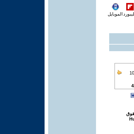
يبورد
الموبايل