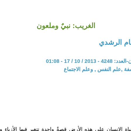
الغريب: نبيٌ وملعون
م الرشدي
20 / 10 / 17 - 01:08
فة ,علم النفس , وعلم الاجتماع
ة الإنسان على هذهِ الأرض قصةٌ واحدة تتغير فيها الأزياء و