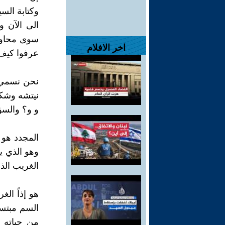
وكتابة السي
الى الآن وت
سوى محاولا
اخر الافلام
عرفوا كيف
نحن نسمي ه
نيتشه وشكس
و و؟ والسؤ
المجدد هو 
وهو الذي ي
الغريب الذ
هو إذاً الغ
السم مبتسما
من حياتهِ 