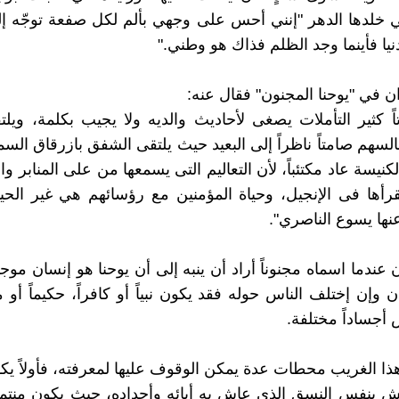
 خلدها الدهر "إنني أحس على وجهي بألم لكل صفعة توجّه إ
نيا فأينما وجد الظلم فذاك هو وطني."
 في "يوحنا المجنون" فقال عنه:
ً كثير التأملات يصغى لأحاديث والديه ولا يجيب بكلمة، ويلتق
السهم صامتاً ناظراً إلى البعيد حيث يلتقى الشفق بازرقاق السما
نيسة عاد مكتئباً، لأن التعاليم التى يسمعها من على المنابر و
قرأها فى الإنجيل، وحياة المؤمنين مع رؤسائهم هي غير الحيا
نها يسوع الناصري".
 عندما اسماه مجنوناً أراد أن ينبه إلى أن يوحنا هو إنسان مو
 وإن إختلف الناس حوله فقد يكون نبياً أو كافراً، حكيماً أو مج
أجساداً مختلفة.
ا الغريب محطات عدة يمكن الوقوف عليها لمعرفته، فأولاً يكو
يش بنفس النسق الذي عاش بهِ أبائه وأجداده، حيث يكون منتمياً