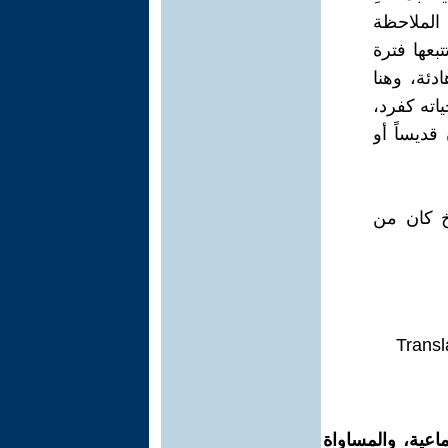
 الملاحظة
بعها فترة
ئة، وهنا
اته كفرد،
قديساً أو
خ كان من
Transl
اعية، والمساواة