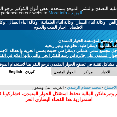
ة التصفح والنشر، الموقع يستخدم بعض أنواع الكوكيز نرجو النق
More info - المزيد
experience on our website
الفن
-
وكالة أنباء اليسار
-
وكالة أنباء العلمانية
-
وكالة أنباء العمال
-
وكا
الاقتصاد
-
اخبار الطب والعلوم
 الرئيسي لمؤسسة الحوار المتمدن
، علمانية، ديمقراطية، تطوعية وغير ربحية
ل مجتمع مدني علماني ديمقراطي حديث يضمن الحرية والعدالة الاجتم
حوار المتمدن على جائزة ابن رشد للفكر الحر والتى نالها أعلام في الفك
م مشاكل تقنية في تصفح الحوار المتمدن نرجو النقر هنا لاستخدام الموقع
كوردي
English
الاخبار
مراكز
الحوار المتمدن
لاجتماع
-
محمد حسام الرشدي
- الغريب: نبيٌ وملعون
 وتبرعاتكن المالية تحفظ استقلال الحوار المتمدن، فشاركونا 
استمرارية هذا الفضاء اليساري الحر