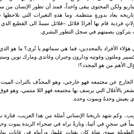
ناريو ولكن المحتوى يبقى واحداً، فمنذ أن تطور الإنسان من سل
اريخه يعاد بدورةٍ منتظمة. وما هذهِ التغيرات التي نلاحظها ف
تٍ فردية قام بها أفرادٌ قلائل –قلائل نسبةً الى القطيع الذي
 يتركون بصمتهم في سجل التطور البشري.
ؤلاء الأفراد بالمجددين، فما هي سماتهم يا تُرى؟ ما هو الذي
بير وملتون وغوتيه ودارون وجبران وغاندي ومارك توين وست
ال الأهم من هو المجدد؟!
الخارج عن مجتمعه فهو خارجي، وهو المجدِّف بالتراث الميت 
شعر بالأغلال التي يرسف بها مجتمعه فهو اللا منتمي، وهو فوق
ي يعيش وحدهُ ويموت وحده.
ريب.. وكم شهد تاريخنا الإنساني أمثلة من هذا الغريب، فتارة 
ً في سجنٍ في أثينا، وتارةً نراه في صحراء الربذة يموت وحيدا
الطويلة سوى شاةٍ كان يقتات عليها، ورأيناه في غابات بول