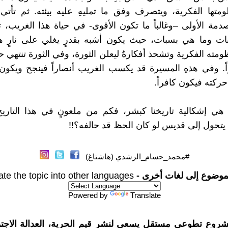
تها الفكرية، ويتصرف وفق ما تمليهِ عليه بيئته. ثم تأتي
مة الأولى –وغالباً ما تكون الأقوى- في حياة هذا الغريب، تت
ت وما هي بسبات، حيث يكون أشبه بقدرٍ يغلي على نارٍ هاد
ته الفكرية وتشحذ أفكارهُ ليعلن الثورة، وفي الثورة تنتهي حي
ً. وفي هذهِ المسيرة قد يكسب الغريب أنصاراً فينجح ويكون 
كته فيكون كافراً.
 هي إشكالية تاريخنا كبشر، فكم من ملعونٍ في هذا التاري
يتحول إلى قديس لو كان الحظ قد حالفه؟!!
#محمد_حسام_الرشدي (هاشتاغ)
موضوع إلى لغات أخرى -
ate the topic into other languages
Powered by
Translate
شروع تطوعي مستقل يسعى لنشر قيم الحرية، العدالة الاجتم