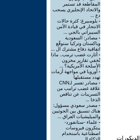
المقاطعة قد تستمر
والاتحاد الإنجليزي يسحب
دع ...
-
بلومبيرغ: كثرة حالات
الانتحار في قيادة الأمن
السيبراني بالجي ...
-
مصادر: السعودية
وباكستان وتركيا ستوقّع
اتفاقية دفاع مشترك ال ...
-
أثارت غضب ترمب.. ماذا
تُخفي تقارير مخزون
الأسلحة الأمريكية؟ ...
-
أوروبا في مواجهة أزمات
تهدد مستقبلها
-
مصادر تفسر لـCNN
علاقة غضب ترامب من
التسريبات عن تناقص
الذخا ...
-
مصدر سعودي مسؤول:
هناك تنسيق بين الحوثيين
والميليشيات العراق ...
-
علماء -ستانفورد-
يبتكرون فيروسات
اصطناعية باستخدام
الديكورات
الذكاء ال ...