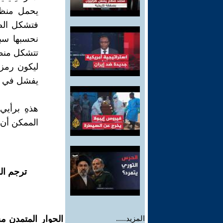
يحمل منظوم
فتشكل الصد
نحسبها سبا
تتشكل منظوم
ليكون رمزا
يفشل في حر
هذهِ برأيي
الممكن أن 
ترجم ال
المزيد.....
الحوار المتمدن م