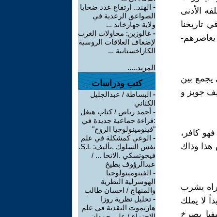
-
الهند.. ارتفاع عدد ضحايا
فه الأدنى
الصواعق الرعدية في
ي تاريخنا
ولاية جهارخاند ...
-
غالوزين: محاولات الغرب
 يعاصرهم-
لإضعاف العلاقات الروسية
الكازاخستانية ...
المزيد.....
 يجمع بين
كتب ودراسات
يف جوبز و
-
البساطة / عبدالجليل
الكناني
-
أحمد رباص / كتاب هيغل
:قراءة جماعية جديدة في
"فينومينولوجيا الروح"
فهو كافر،
-
الوعي كمشكلة في علم
 هذا وذاك
نفس السلوك .تأليف: S.L.
فيجوتسكي .الاتحا ... /
عبدالرؤوف بطيخ
-
الفينومينولوجيا
الهوسرلية النظرية
نراه يشرب
والمنهاج / احسان طالب
-
تحليل نظرية روزا
ً لا يملك
هارتموت النقدية في علم
يفيا يصرخ
الاجتماع / علي حمدان