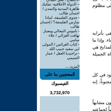
-
-الدولة الأخلاقية- تفكيك
لى مظلوم
ظاهرة المدنية والتمدن /
احسان طالب
-
جدوى الفلسفة، لماذا
نمارس الفلسفة؟ / إحسان
طالب
-
ناموس المعالي ومعيار
ى بأترابه
تهافت الغزالي / علاء
ء. وإذا ما
سامي
-
كتاب العرائس / المولى
المذابح هي
ابي سعيد حبيب الله
-
تراجيديا العقل / عمار
ة الجميلة
التميمي
المزيد.....
المعجبين بنا على
جود في كل
نوناً، إنه
الفيسبوك
3,732,970
ن مشابهاً
 لجماعتهِ