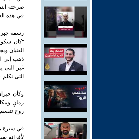
صرخته التي
في هذه الد
رسمه جبران
"كان سكوتا
الفتيان ويج
ذهب إلى الك
غير التى ي
التى تكلم ع
وكأن جبران
زمانٍ ومكان
روح تتقمص 
في سيرة هذ
لأقرانهِ يع