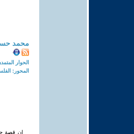
محمد حسا
الحوار المتمدن-العدد: 4248 - 13
المحور: الفلس
إن قصة حيا