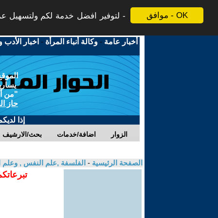
موافق - OK
لتوفير افضل خدمة لكم ولتسهيل عملي
أخبار عامة
-
وكالة أنباء المرأة
-
اخبار الأدب و
الموقع
يسارية
"من أج
حاز ال
إذا لديك
الزوار
اضافة/خدمات
بحث/الارشيف
الصفحة الرئيسية
-
الفلسفة ,علم النفس , وعلم ا
تبرعاتكم