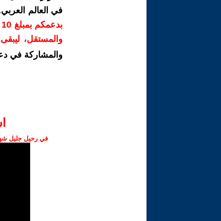
في العالم العربي
ب
والمستقل، ليبقى ص
والمشاركة في دع
ا‫
في رحيل جليل شهبا