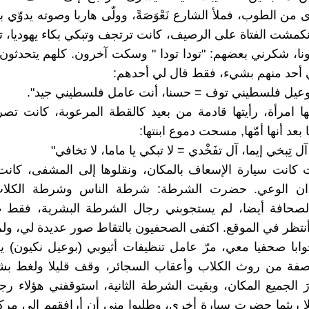
ن الطوب، فملأ الشارع نَعْوَصَةً، وولّى هاربا وصوته يدوّي بي
 انكمشت الفتاة على الرصيف، كانت ترتجف وتبكي بكاء يهوديا، ت
ونا، شكرني بعضهم: "تودا تودا " وسكت آخرون. كلهم يتحدثو
 أحد منهم بشيء، فقط قال لي أحدهم:
بوعيل فلسطيني توف = حسنا، أنت عامل فلسطيني جيد".
ا امرأة، رأيتها قادمة من بعيد كالقطة المرعوبة، كانت تص
عد أنها أمّها, مسحت دموع ابنتها:
 تِبخي إيما، آل تفَخْدي = لا تبكي يا ماما، لا تخافي"
كانت سيارة الإسعاف بالمكان، ونقلوها إلى المشفى، كانت
ان الوعي. حضرت الشرطة: شرطة الناس وشرطة الكلاب 
حافة أيضا، لم يستجوبني رجال الشرطة البشرية، فقط
نتظر في الموقع. اكتفى الصحفيون بالتقاط صور عديدة لي، ولم
ابا صحفيا معي، مرّ عامل تنظيفات أثيوبي (بوعيل نكيون) ي
صفة من روث الكلاب وأعقاب السجائر، وقف قليلا ولغط بش
رَ الجميع المكان، وبقيت الشرطة الثانية، استوقفني هؤلاء 
لا ريثما حضرت سيارة أخرى، وطلبوا مني أن أرافقهم إلى مرك