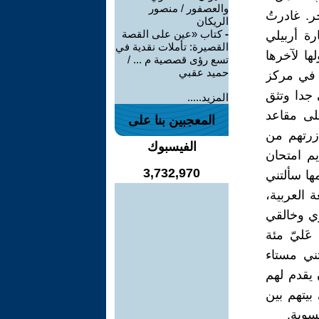
والعصفور / منصور
ر. غادرتُ
الريكان
-
كتاب «عين على القصة
رة أربيلي
القصيرة: تأملات نقدية في
ها لآخرها
تسع رؤى قصصية م ... /
حميد عقبي
ل في مركز
 جدا وتثق
المزيد.....
على مقاعد
المعجبين بنا على
زرتهم من
الفيسبوك
يم امتحان
3,732,970
مها سألتني
 العربية،
ري وخالقي
عَليّ مئة
ني مستاء
يقدم لهم
بيتهم بين
سوية.