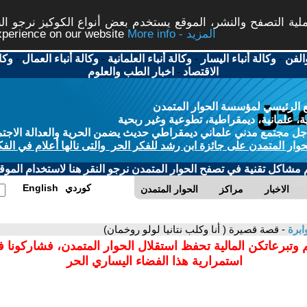
ة التصفح والنشر، الموقع يستخدم بعض أنواع الكوكيز نرجو النق
More info - المزيد
experience on our website
الفن
-
وكالة أنباء اليسار
-
وكالة أنباء العلمانية
-
وكالة أنباء العمال
-
وكا
الاقتصاد
-
اخبار الطب والعلوم
 الرئيسي لمؤسسة الحوار المتمدن
، علمانية، ديمقراطية، تطوعية وغير ربحية
ل مجتمع مدني علماني ديمقراطي حديث يضمن الحرية والعدالة الاجتم
حوار المتمدن على جائزة ابن رشد للفكر الحر والتى نالها أعلام في الفك
م مشاكل تقنية في تصفح الحوار المتمدن نرجو النقر هنا لاستخدام الموقع
كوردي
English
الاخبار
مراكز
الحوار المتمدن
ابرة
- قصة قصيرة ( أنا وكلب نتانيا لولو روخمان)
 وتبرعاتكن المالية تحفظ استقلال الحوار المتمدن، فشاركونا 
استمرارية هذا الفضاء اليساري الحر