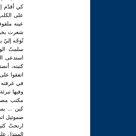
كي أقدّم إ
على الكلب
عينه ملفوف
شعرت بخوف
تُوَجّه إلي
سلمتُ الو
استدعى ال
كتبته، أنص
اتفقوا على
في غرفته 
وفيها تبرئ
مكتب مصطف
كين ... ب
صموئيل اتص
ارتحتُ كث
المبتذل ع