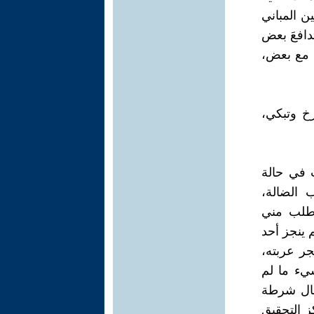
ن المباني
دافعَ بعض
ن مع بعض،
رخ وتبكي،
 في حالة
الضالة،
 طلب مني
 ينجز أحد
جر عربته،
يء ما لم
رجال شرطة
ز التحقيق