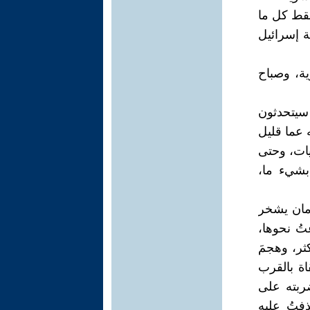
فقط كل ما
 إسرائيل
ية، وصباح
 سيتحدثون
 عما قليل
يات، وحتى
بشيء ما،
رمان يشخر
تُ نحوها،
ثر، وهجمَ
ة بالقرب
ربته على
فتُ عليه