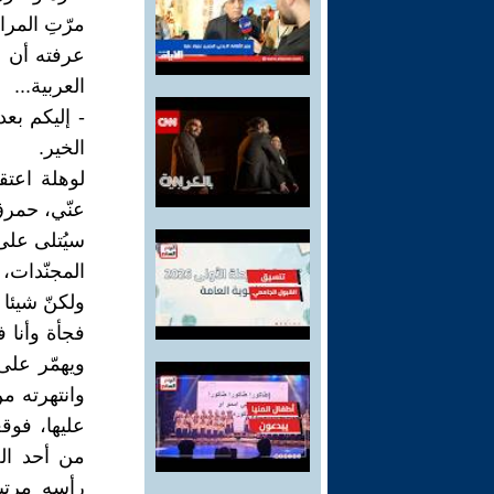
مرّتِ المر
عرفته أن 
العربية...
- إليكم بع
الخير.
لوهلة اعتق
عنّي، حمرق
سيُتلى على 
المجنّدات،
ولكنّ شيئا
فجأة وأنا 
ويهمّر على
وانتهرته م
عليها، فو
من أحد الج
رأسه مرتين