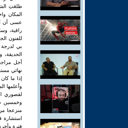
طلعَتِ الش
المكان واخ
عسى أن أجد
راقية، وسا
للفنون الج
بي لدرجة أ
الحديقة، 
أجل مراجعة
إذا ما كان
وأعلمها ال
لقصوري الك
وخمسين دول
منزعجا من
استشارة في
فترة وأخرى