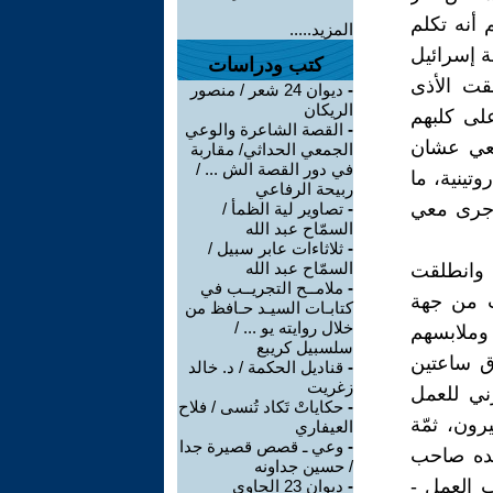
أنه تكلم
المزيد.....
ة إسرائيل
كتب ودراسات
قت الأذى
-
ديوان 24 شعر / منصور
الريكان
على كلبهم
-
القصة الشاعرة والوعي
 معي عشان
الجمعي الحداثي/ مقاربة
في دور القصة الش ... /
ينية، ما
ربيحة الرفاعي
 جرى معي
-
تصاوير لية الظمأ /
السمّاح عبد الله
-
ثلاثاءات عابر سبيل /
السمّاح عبد الله
ل وانطلقت
-
ملامــح التجريــب في
ت من جهة
كتابـات السيـد حـافظ من
خلال روايته يو ... /
وملابسهم
سلسبيل كريبع
ق ساعتين
-
قناديل الحكمة / د. خالد
زغريت
ني للعمل
-
حكاياتْ تَكاد تُنسى / فلاح
رون، ثمّة
العيفاري
-
وعي ـ قصص قصيرة جدا
يده صاحب
/ حسين جداونه
ب العمل -
-
ديوان 23 الحاوي