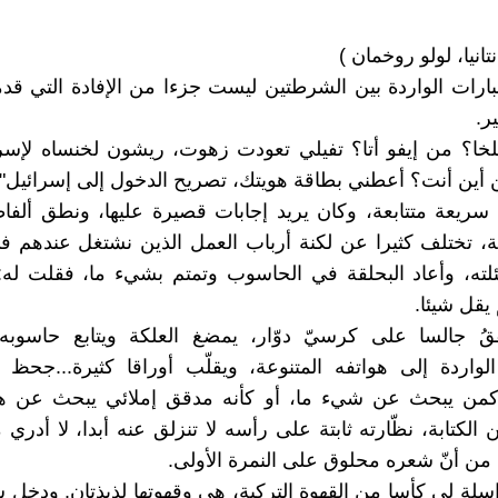
تانيا، لولو روخمان )
لعبارات الواردة بين الشرطتين ليست جزءا من الإفادة التي قدم
ر.
خا؟ من إيفو أتا؟ تفيلي تعودت زهوت، ريشون لخنساه لإسرا
ين أنت؟ أعطني بطاقة هويتك، تصريح الدخول إلى إسرائيل".
 سريعة متتابعة، وكان يريد إجابات قصيرة عليها، ونطق ألفاظا
لة، تختلف كثيرا عن لكنة أرباب العمل الذين نشتغل عندهم في
لته، وأعاد البحلقة في الحاسوب وتمتم بشيء ما، فقلت له:
يقل شيئا.
قُ جالسا على كرسيّ دوّار، يمضغ العلكة ويتابع حاسوبه
الواردة إلى هواتفه المتنوعة، ويقلّب أوراقا كثيرة...جحظ 
من يبحث عن شيء ما، أو كأنه مدقق إملائي يبحث عن 
كتابة، نظّارته ثابتة على رأسه لا تنزلق عنه أبدا، لا أدري 
من أنّ شعره محلوق على النمرة الأولى.
سلة لي كأسا من القهوة التركية، هي وقهوتها لذيذتان. ودخ