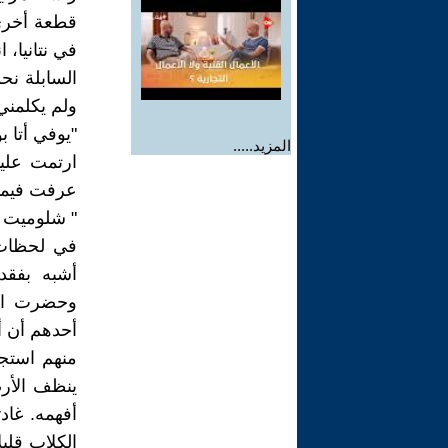
قطعة أخرى م
في نتانيا،
السابلة نح
ولم يكلمني
"يوفي أتا 
المزيد.....
ارتمت عليه
عرفت فيما ب
" شلوميت آل
في لحظات 
أشبه بفقد
وحضرت الص
أحدهم أن أ
منهم استجو
ينظف الأر
أفهمه. غاد
الكلاب قلي