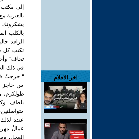
إلى مكتب 
بالعبرية م
يشكرونك ل
بالكلب الم
الراقد حال
تكتب كل ش
تخاف" وأخذ
في ذلك الص
" خرجتُ في
اخر الافلام
من حاجز ا
طولكرم، و
بلطف، وكأن
متواصلتين
عنده لذلك 
عمالٌ مهر
العمل، ومن