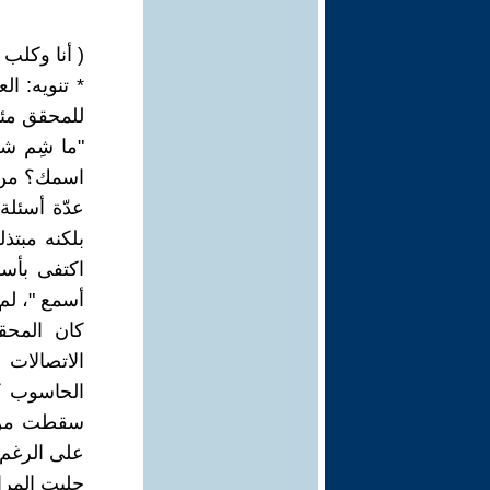
( أنا وكلب ن
* تنويه: ا
للمحقق مئي
"ما شِم شل
اسمك؟ من أ
عدّة أسئلة
بلكنه مبتذ
اكتفى بأسئ
أسمع "، لم 
كان المحق
الاتصالات 
الحاسوب ك
سقطت من ال
على الرغم 
جلبت المرا