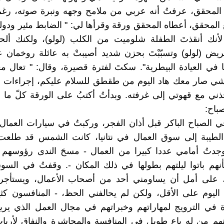
المحقق، عرفتُ أنه عربي من ملامح وجهه ونبرة صوته، رغم 
ع المحقق، أعطاه المحقق ورقة وقرأها لي: " الضابط مئير ودول
أنك أنقذتَ الطفلة شلوميت من الكلب (لولو)، ولكنك ألح
ريض (لولو) وتسبّبْتَ بحزن شديد أصيبتْ به عائلة روخمان 
يا في العيادة البيطرية". سكتَ لفترة قصيرة، وقال: " تعال
ي صار معك هاد اليوم من طقطق للسلام عليكم، إجراءات روت
ني مع قهوتي إلى غرفته. وبدأتُ أكتبُ على الورقة كلّ ما
باح:
 الصباح الباكر قبل أذان الفجر، وركبتُ في سيارات العما
لطيبة إلى سوق العمال في نتانيا، كانت الشمس قد طلع
جدتُ أمامي عددا كبيرا من العمال - مسحَ الندى رؤوسهم 
هم باتوا ليلتهم بطولها في ذلك المكان -. وقفتُ في السو
، على أمل أن يساومني أحد من أصحاب الأعمال، ويستأجر
اليوم على الأقل، ولكن لم يحالفني الحظ، - المنافسون كثي
ة في الترويج لمهاراتهم وخبراتهم في مجال العمل الذي ير
هم من له باع طويل في المنافسة والمحاشرة والنفاق لأربا