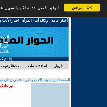
موافق - OK
لتوفير افضل خدمة لكم ولتسهيل عملي
أخبار عامة
-
وكالة أنباء المرأة
-
اخبار الأدب و
الموقع
يسارية
"من أج
حاز ال
إذا لديك
الزوار
اضافة/خدمات
بحث/الارشيف
الصفحة الرئيسية
-
الادب والفن
-
فتحي زيدان جو
تبرعاتكم