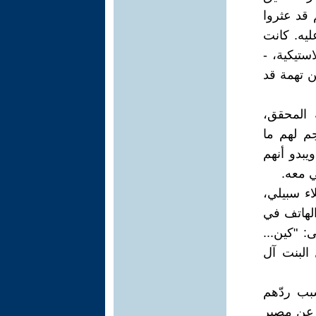
 قد عثروا
يه. كانت
ستيكية، -
 تهمة قد
المحقق،
م لهم ما
يبدو أنهم
 معه.
ء سبيلي،
الهاتف في
"كين...
البنت آل
بب ردّهم
 عن مصير