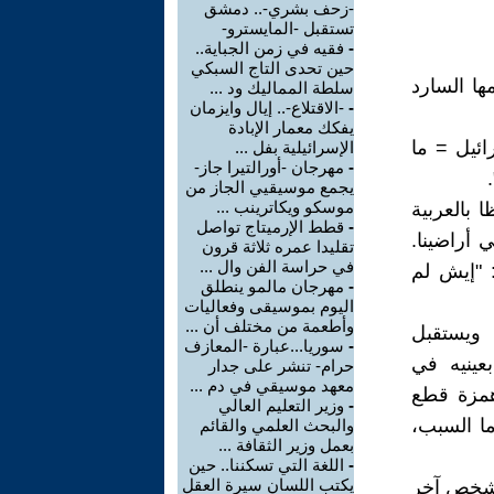
-زحف بشري-.. دمشق
تستقبل -المايسترو-
-
فقيه في زمن الجباية..
حين تحدى التاج السبكي
ها السارد
سلطة المماليك ود ...
-
-الاقتلاع-.. إيال وايزمان
يفكك معمار الإبادة
ئيل = ما
الإسرائيلية بفل ...
-
مهرجان -أورالتيرا جاز-
يجمع موسيقيي الجاز من
موسكو ويكاترينب ...
 بالعربية
-
قطط الإرميتاج تواصل
 أراضينا.
تقليدا عمره ثلاثة قرون
في حراسة الفن وال ...
 "إيش لم
-
مهرجان مالمو ينطلق
اليوم بموسيقى وفعاليات
وأطعمة من مختلف أن ...
 ويستقبل
-
سوريا...عبارة -المعازف
بعينيه في
حرام- تنشر على جدار
معهد موسيقي في دم ...
همزة قطع
-
وزير التعليم العالي
ما السبب،
والبحث العلمي والقائم
بعمل وزير الثقافة ...
-
اللغة التي تسكننا.. حين
يكتب اللسان سيرة العقل
ل شخص آخر