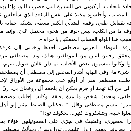
فادة بالحادث، أركبوني في السيارة التي حضرت للتو، وإذا بهم
 المصاب، وأجلسوه مكبلا على نفس المقعد الذي سأجلس عل
ة بقماش طبي، وفمه المتدلّي الكبير مغطّى بشبكة حماية بلا
 ما من الكلب، ليس خوفا من هجوم محتمل عَليّ، وإنما من
ّ بسبب هذا اللولو المصاب المسكين يا حرام -.
رقة للموظف العربي مصطفى، أخذها وأخذني إلى غرفة 
محقق رجلين اثنين من الموظفين هناك، وبدأ مصطفى يترج
توا وكانوا يبتسمون بعض الأحيان، ثم دار نقاش طويل بينهم، و
 شيء ما، وفي النهاية أشار المحقق إلى مصطفى أن يصطحبني
طلب مصطفى مني أن أوقّع على مجموعة من الأوراق لإخلا
ة لي من أيّة تهمة أو جرم يمكن أن يلحقه آل روخمان بي. رنّ 
ى، وتحدث شخص ما مدة دقيقة، وكانت إجابات مصطفى: 
سيدر" ابتسم مصطفى وقال: " بحكيلي الضابط مئير إنو أهل 
لوا عليه، وبتشكروك كتير... بحكولك تودا ".
يرا لمصيري، وغضبتُ في سِرّي على الصموئيليين هؤلاء بس
لى معروفي معهم، ( ول عليهم... تودا وبس). وسألتُ مصطفى