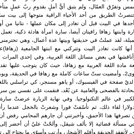
مس وتفرّق العمّال، ولم يتبق أيُّ أملٍ بقدومِ ربّ عملٍ متأخ
تصرتُ الطريق من أحد الأحياء الراقية متوجها إلى بيت سا
ها في البيت قبل أن تغادر إلى مكان عملها - نتانيا من أول
رة وابنتها زهافا راقيتان أيضا، سارة امرأة هادئة ذكية، تعم
ميلة، لقد عملتُ في حديقتها وبيتها عدة أعمال، وهي تحترمني
نها كانت تغادر البيت وتتركني مع ابنتها الجامعية (زهافا)
وأناقشها في بعض مسائل اللغة العربية، وفي إحدى المرات 
 مادة اللغة العربية مع زهافا، حيث كان يتوجب عليها تقد
نهائي مستوى2، وأمضيت ستّ ساعات كاملة مع زهافا في الحديقة، ويو
 لديّ صفحة في الفيسبوك، أو ياهو مسنجر، كي تراسلني باللغة
محادثة بالفصحى والعامية عن بُعْد، فنقمت على نفسي بين س
بير في عالم التكنولوجيا. وفي نهاية الزيارة عرضتْ سارة 
ارا لقاء ذلك، ثم تأسّفتْ فورا وشعرتْ بالخجل عندما رأت
 تصرفها هذا الأحمق، وأخبرتني أن جارهم المحامي رفض أن 
 مسألة قضائية إلا بألف شيقل، وألحّتْ عليّ أن أحضر إلى 
، لأتفقد الحديقة وأقلم الأشجار، وأرتب وأسوّي ما يحتاج إلى ت