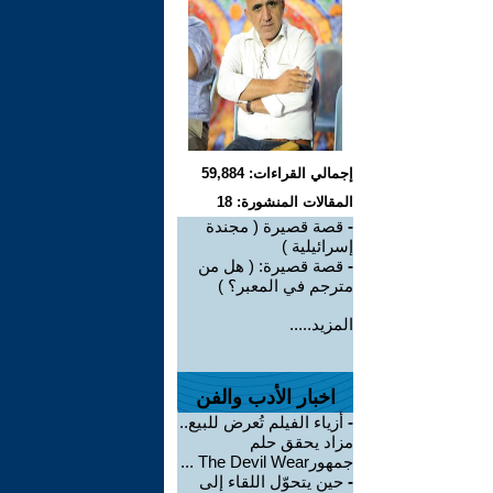
إجمالي القراءات: 59,884
المقالات المنشورة: 18
-
قصة قصيرة ( مجندة
إسرائيلية )
-
قصة قصيرة: ( هل من
مترجم في المعبر؟ )
المزيد.....
اخبار الأدب والفن
-
أزياء الفيلم تُعرض للبيع..
مزاد يحقق حلم
جمهورThe Devil Wear ...
-
حين يتحوّل اللقاء إلى