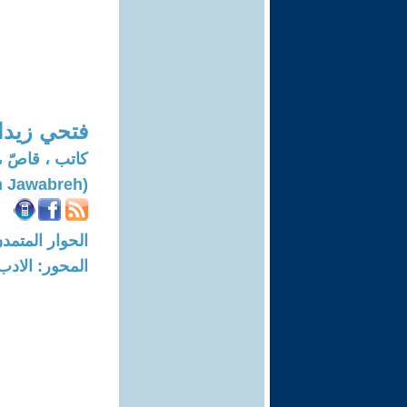
فتحي زيدا
كاتب ، قاصّ ،
(Fathy Zedan Jawabreh)
الحوار المتمدن-العدد: 4449 - 14
المحور: الادب