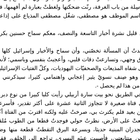
اسِلة من باب الغرفة، رنّت ضحكتها ولغطتْ بعبارة لم أفهمها، 
اسم الموظف هو مصطفى، شغّل مصطفى المذياع على إذاعة
د قليل نشرة أخبار التاسعة والنصف، معكم سماح حسنين بكر
دتُ أن المسألة تخصّني، وأن سماح والأخبار وإسرائيل كلها
 وجهي، وتسارعتْ دقات قلبي، وأعجبتُ بنفسي وباسمي؛ لأنه
شفاه المذيعات والصحفيّات اليهوديات، وكلّ الفتيات الإسرائيل
 وهو صِنف نسويّ يثير إعجابي واهتمامي كثيرا، سيذكرنني 
 من هذا لم يحصل -.
في الطريق نحو بيت سارة أربيلي رأيت كلبا كبيرا من نوع دب
 فتاة صغيرة لا تتجاوز الثانية عشرة على أكثر تقدير، فأسرع
ن بعيد فلم يكترث بي، صرختُ عليه ولكنه اقتربَ من الفتاة أك
قعتْ على الأرض، نظرتُ حولي فوجدتُ قطعا من الطوب مُلقا
دران المبنية حديثا، وبسرعة البرق التقطتُ قطعة منها وض
 متتابعتين، فأصيبت عينَه اليسرى، تراجع إلى الخلف، فقذ