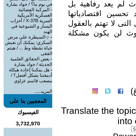
ث لم يعد رفاهية بل
في يوم ما؟ / جواد بشارة
-
المركبة الفضائية
حسين اقتصادياتها
العسكرية الأمريكية
السرية X-37B / أحزاب
 التى لا تهتم بالعقول
اليسار و الشيوعية في
تلوث لن يكون مشكلة
الهند
-
‫-;-السيطرة على مرض
السكري: يمكنك أن تعيش
حياة نشطة وط ... / هيثم
الفقى
-
بعض الحقائق العلمية
الحديثة / جواد بشارة
-
هل يمكننا إعادة هيكلة
أدمغتنا بشكل أفضل؟ /
مصعب قاسم عزاوي
)
المزيد.....
المعجبين بنا على
Translate the topic
الفيسبوك
into
3,732,970