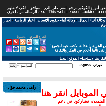
 أنواع الكوكيز نرجو النقر على الزر - موافق - لكي لاتظهر
This website uses cookies to ensure you ge
وكالة أنباء العمال
-
وكالة أنباء حقوق الإنسان
-
اخبار الرياضة
-
اخبار
لوم
التبرع للموقع - ادعمونا
حرية والعدالة الاجتماعية للجميع
"
تى نالها أعلام في الفكر والثقافة
قر هنا لاستخدام الموقع البديل
كوردي
English
رامى محمد فؤاد
لموبايل انقر هنا
 المتمدن، فشاركونا في دعم