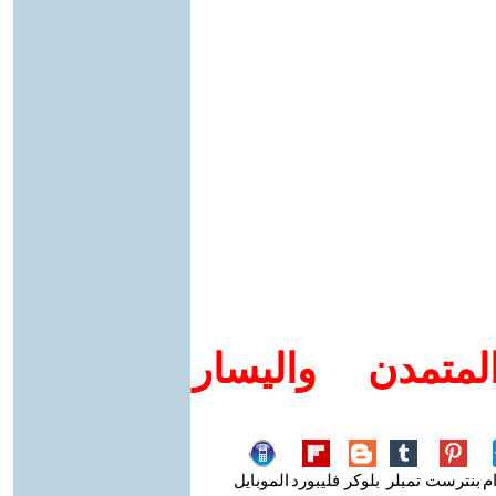
متمدن واليسار
م
بنترست
تمبلر
بلوكر
فليبورد
الموبايل