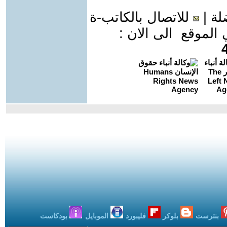
لة
|
للاتصال بالكاتب-ة
موقع الى الان :
بنترست
بلوكر
فليبورد
الموبايل
بودكاست