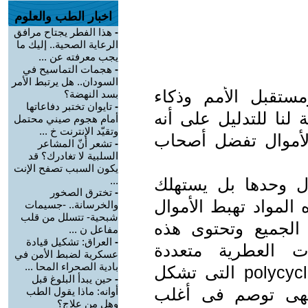
اخبار الطب والعلوم
-
هذا الفطر يجتاح مرافق
الرعاية الصحية.. إليك ما
يجب معرفته عن ...
-
هجمات التماسيح في
السودان.. هل يرتبط الأمر
ومستقبل الأمم وذكاء
بسد النهضة؟
-
تايوان تختبر دفاعاتها
 لنا للتدليل على أنه
أمام هجوم صيني محتمل
وتقيّد الإنترنت خ ...
الأموال تفضل أصحاب
-
تشعر أنّ المشاعر
السلبية لا تغادرك؟ قد
يكون السبب تصفح الإنت
ول وحدها بل يستهلك
...
-
تخترق الصخور
 المواد تهبط الأموال
والخرسانة.. -جسيمات
شبحية- تتسلل من قلب
 الجميع وتحتوى هذه
مفاعل ن ...
-
العراق: تشكيل قيادة
ات العطرية متعددة
عسكرية لضبط الأمن في
بادية الصحراء المحا ...
الحلقات polycyclic aromatic hydrocarbon التى تشكل
-
حين يبدأ البلوغ قبل
فهى توصم فى أغلب
أوانه: ماذا يقول الطب
وهل من علاج؟