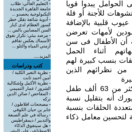
 الحوامل يبدوا قويا
-
التعليم العالي: طلاب
جامعة القاهرة الجديدة
شوهات للأجنة أو قلة
التكنولوجية يحصدو ...
-
أدوية شائعة تقلل خطر
 عيوب قلبية بالإضافة
كسور العظام لدى كبار
السن المصابين بالس ...
ولودين لأمهات تعرضن
-
مرصد بيئي: تكرار نفوق
 أن الأطفال فى سن
الأسماك يعكس تفاقم
أزمتي المياه والتلو ...
تهم أثناء الحمل
المزيد.....
لقات بنسب كبيرة لهم
كتب ودراسات
ث نقاط من نظرائهم الذين
-
نظرية التغير الكلية /
يرة
أمين أحمد ثابت
-
نظرية الأكمل وإشكالية
وقد نشرت دراسة تحليلية شملت أكثر من 63 ألف طفل
الشرور / عمار التميمي
-
المفاحص / صائن الدين
ت من نيويورك أنه بتقليل نسبة
تركه
-
مصححات افلاطون /
متعددة الحلقات بنسبة
جابر بن حيان الكوفي
-
رسالة في علم الصنعة
ولار نتيجة لتحسين معامل ذكاء
والتدبير / ديمقراطيس
-
هل سيتفوق الذكاء
الاصطناعي على البشر