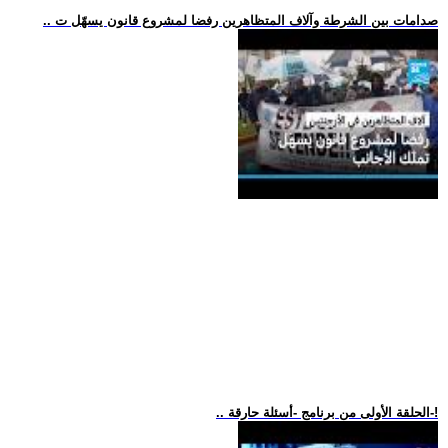
.. صدامات بين الشرطة وآلاف المتظاهرين رفضا لمشروع قانون يسهّل ت
.. الحلقة الأولى من برنامج -أسئلة حارقة-!