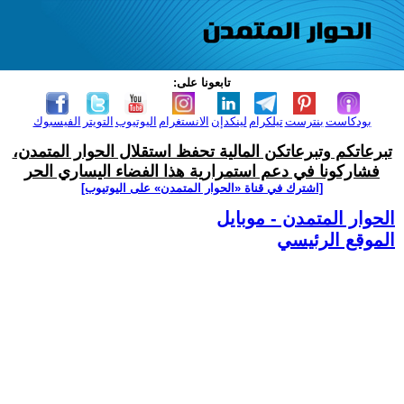
تابعونا على:
بودكاست
بنترست
تيلكرام
لينكدإن
الانستغرام
اليوتيوب
التويتر
الفيسبوك
تبرعاتكم وتبرعاتكن المالية تحفظ استقلال الحوار المتمدن،
فشاركونا في دعم استمرارية هذا الفضاء اليساري الحر
[اشترك في قناة ‫«الحوار المتمدن» على اليوتيوب]
الحوار المتمدن - موبايل
الموقع الرئيسي