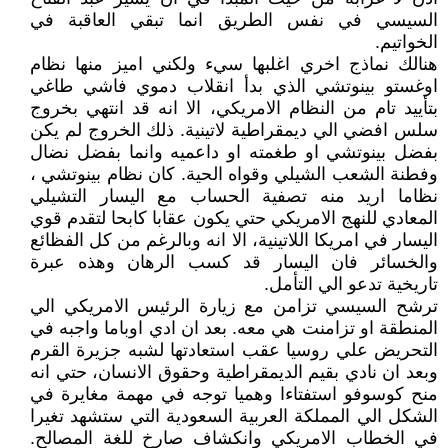
السيسي في نفس الطريق انما تبقي العاقبة في
الخواتيم.
هنالك نماذج اخري اغلبها سيء ولكني اميز منها نظام
اوغستو بينوتشي الذي بدأ انقلاب دموي فاشي طاغي
بتأييد تام من النظام الامريكي، الا انه قد انتهي بخروج
سلس افضي الي ديمقراطية لاتينية. ذلك الخروج لم يكن
بفضل بينوتشي او طغمته او داعميه وانما بفضل نضال
وفطنة الشعب الشيلي وقواه الحية. كان نظام بينوتشي ،
نظاما اريد منه تصفية الحساب مع اليسار التشيلي
المعادي للنهج الامريكي حتي يكون عقابا كابحا لتقدم قوي
اليسار في امريكا اللاتينية، الا انه وبالرغم من كل الفظائع
والخسائر فان اليسار قد كسب الرهان وهذه عبرة
تاريخية تدعو الي التأمل.
ترشح السيسي تزامن مع زيارة الرئيس الامريكي الي
المنطقة او تزامنت هي معه. بعد ان ادي اوباما واجبه في
التحريض علي روسيا عقب استعادتها لشبه جزيرة القرم
وبعد ان نادي بقيم الديمقراطية وحقوق الانسان، حتي انه
منح كوسوفو استفتاءا وهميا توجه في مهمة مغايرة في
الشكل الي المملكة العربية السعودية التي ستشهد تغيرا
في الخطاب الامريكي وانكشاف صارخ للغة المصالح.