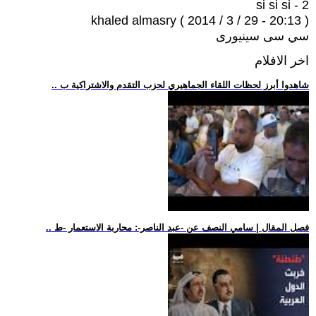
2 - si si si
khaled almasry ( 2014 / 3 / 29 - 20:13 )
سي سى سينيورى
اخر الافلام
.. شاهدوا أبرز لحظات اللقاء الجماهيري لحزب التقدم والاشتراكية ب
.. فصل المقال | سامي النصف عن -عبد الناصر-: محاربة الاستعمار -ط