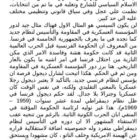
الاسلام السياسي للشارع وتغلبه في ما تم من انتخابات،
نظمت علي عجل وفي سياق قانوني وتنظيمي مختلف
عليه الي حد كبير.
لن يكون السيسي هو المثال الاول فهناك مثال جيد لدور
المؤسسة العسكرية في المقاومة والتأسيس لنظام جديد
كما نجده في ما يعرف بالجمهورية الخامسة في فرنسا.
من المعروف ان الحكومة الفرنسية قبل الحرب العالمية
الثانية قد كانت حكومة هشة وفاسدة الامر الذي مكن
النازية من احتلال فرنسا في امر اشبه ما يكون بالعار
التاريخي. هنا برز دور المؤسسة العسكرية في المقاومة
ومن ثم في الحكم. هكذا اتيحت لشارل ديجول فرصة ان
يؤسس لنظام فرنسي جديد. بالتأكيد لا يعتبر ديجول رجلا
عسكريا بالمعني التقليدي ولكنه، في نفس الوقت كان
عسكريا وجنرالا بلا جدال. لقد حكم ديجول فرنسا في
ظل نظام ديمقراطي لمدة عشر سنوات (1959 –
1969م)، هذا غير توليه لرئاسة الحكومة المؤقتة في
المنفي ابان الحرب الكونية الثانية. بالرغم من تنحيه عقب
الاستفتاء المشهور الا ان دوره في التأسيس لنظام
ديمقراطي متفرد وله خصوصيته اضافة لاستقلالية قراره
عن الهيمنة الامريكية وحلف الناتو ، كان مشهودا ويستحق