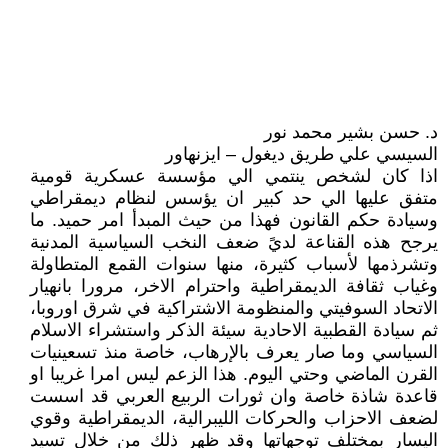
د. حسن بشير محمد نور
السيسي علي طريق ديغول – ايزنهاور
اذا كان لشخص ينتمي الي مؤسسة عسكرية قومية
متفق عليها الي حد كبير ان يؤسس لنظام ديمقراطي
وسيادة حكم القانون فهذا من حيث المبدأ امر حميد. ما
يرجح هذه القناعة لديً ضعف النخب السياسية المدنية
وتشرذمها لأسباب كثيرة، منها سنوات القمع المتطاولة
وغياب ثقافة الديمقراطية واحترام الاخر، مرورا بانهيار
الاتحاد السوفيتي والمنظومة الاشتراكية في شرق اوروبا،
ثم سيادة القطبية الاحادية سيئة الذكر واستشراء الاسلام
السياسي وما صار يعرف بالإرهاب، خاصة منذ تسعينيات
القرن الماضي وحتي اليوم. هذا الزعم ليس امرا غريبا او
قاعدة شاذة خاصة وان ثورات الربيع العربي قد اسست
لضعف الاحزاب والحركات الليبرالية، الديمقراطية وقوي
اليسار بمختلف توجهاتها وقد ظهر ذلك من خلال تسيد