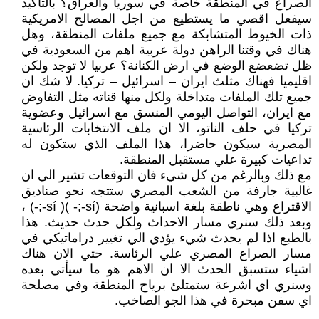
الصراع في المنطقة خاصة في سوريا والعراق؟ بالتأكيد
سيفعل اقصي ما يستطيع من اجل المصالح الامريكية
ذات الخيوط المتشابكة مع جميع ملفات المنطقة، وهل
هناك في وقتنا الراهن دولة عربية اهم من السعودية في
ظل تضعضع الوضع في ارض الكنانة؟ عربيا لا توجد ولكن
اقليميا فهناك مثلث ايران – اسرائيل – تركيا. لا شك ان
جميع تلك الملفات متداخلة ولكل منها قناته مثل التفاوض
مع ايران، التواصل اليومي المنسق مع اسرائيل وعضوية
تركيا في حلف الناتو، الا ان ملف الانتخابات الرئاسية
المصرية سيكون حاضرا، هذا الملف الذي ستكون له
تداعيات كبيرة علي مستقبل المنطقة.
مع ذلك وبالرغم من كل شيء فان التوقعات تشير الي ان
غالبية جارفة من الشعب المصري ستتجه نحو صناديق
الاقتراع وهي ناطقة بلغة اسبانية واضحة (sí-;- )( sí-;-) ،
وبعد ذلك سنري مسار الاحداث ولكل حدث حديث. هذا
بالطبع اذا لم يحدث شيء يؤدي الي تغيير دراماتيكي في
مسار الصراع المصري علي الرئاسة. حتي الان هناك
اشياء ستسبق الحدث الا ان الاهم هو ما سيأتي بعده
وسنري اي اشرعة ستمتلئ برياح المنطقة وفي مصلحة
اي سفن مبحرة في هذا الجو الصاخب.