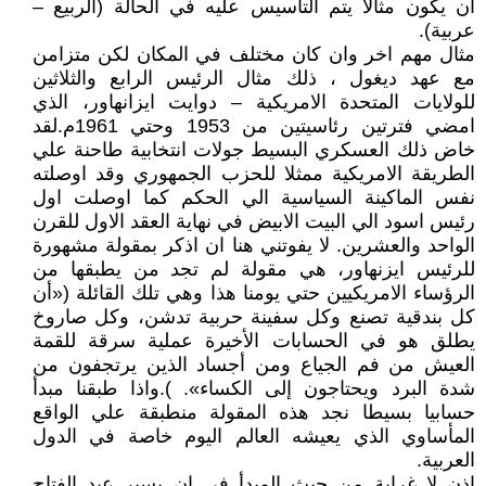
ان يكون مثالا يتم التأسيس عليه في الحالة (الربيع –
عربية).
مثال مهم اخر وان كان مختلف في المكان لكن متزامن
مع عهد ديغول ، ذلك مثال الرئيس الرابع والثلاثين
للولايات المتحدة الامريكية – دوايت ايزانهاور، الذي
امضي فترتين رئاسيتين من 1953 وحتي 1961م.لقد
خاض ذلك العسكري البسيط جولات انتخابية طاحنة علي
الطريقة الامريكية ممثلا للحزب الجمهوري وقد اوصلته
نفس الماكينة السياسية الي الحكم كما اوصلت اول
رئيس اسود الي البيت الابيض في نهاية العقد الاول للقرن
الواحد والعشرين. لا يفوتني هنا ان اذكر بمقولة مشهورة
للرئيس ايزنهاور، هي مقولة لم تجد من يطبقها من
الرؤساء الامريكيين حتي يومنا هذا وهي تلك القائلة («أن
كل بندقية تصنع وكل سفينة حربية تدشن، وكل صاروخ
يطلق هو في الحسابات الأخيرة عملية سرقة للقمة
العيش من فم الجياع ومن أجساد الذين يرتجفون من
شدة البرد ويحتاجون إلى الكساء». ).واذا طبقنا مبدأ
حسابيا بسيطا نجد هذه المقولة منطبقة علي الواقع
المأساوي الذي يعيشه العالم اليوم خاصة في الدول
العربية.
اذن لا غرابة من حيث المبدأ في ان يسير عبد الفتاح