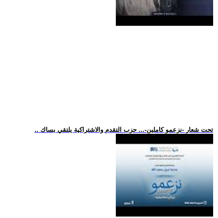
.. تحت شعار -نزعمو كاملين-... حزب التقدم والاشتراكية يلتقي بساك