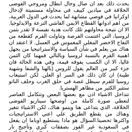
يحدث ذلك بعد ان صال وجال ابطال ومروجي الفوضى
الخلاقة في ميادين كييف في محاولة مستميتة لإدخال
اوكرانيا في فوضي مشابهة لما يحدث في الدول العربية،
من اهم ادواتها القطاع الايمن الفاشي النزعة والايدلوجيا.
الا ان نتيجة محاولتهم تلك كانت هدية نفيسة لا تقدر بثمن
لروسيا، التي اغتنمت الفرصة وتناولت القرم كقطعة من
التفاح الاخضر المغلي المغموس في العسل. لا اعتقد ان
هناك من يعلم في شأن السياسة والاستراتيجيا من يجهل
اهمية القرم بالنسبة لروسيا وبالتالي فمهما كان الثمن
غاليا، الا ان الكسب يفوقه قيمة، وفي هذه الحالة فان
جزء كبير من العالم يقول للروس (بالهنا والشفا وشهية
طيبة) ان كان ذلك في السر او العلن. لكن استيعاب
روسيا للقرم سيظل غصة في حلق الغرب وحلف الناتو
ستثير الكثير من مظاهر الهستريا.
تتداخل الاشياء اذن مع بعضها البعض وتتكامل العناصر
لتعطي صورة كاملة من اوضحها سيناريو الفوضى
الخلاقة، الذي يتداعى هنا وينمو هناك، لكن الاشياء تتغير
وهناك من يقطع الطريق علي اعتي الاستراتيجيات
واكثرها تحصينا.السؤال هو ماذا يستطيع اوباما ان يفعل
في السعودية غير الفوز بصفقات كبري وتأجيج نار