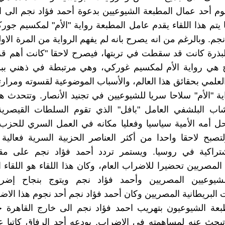
قوم أحد عمال المطبعة الشيوعيين بدعوة أحمد فؤاد نجم الى 
 يتم هذا اللقاء يقدم عامل المطبعة رواية "الأم" لمكسيم جورك
جم. وبالرغم من انه يصرح بانه لم يفهم الرواية من المرة الاول
 البذرة كانت قد سقطت في تربتها، فيصرح لاحقا "كانت أهم ق
يخ هي رواية الأم لمكسيم غوركي، وهي مرتبطة في ذهني ببد
لعلمي بحقائق هذا العالم، والأسباب الموضوعية لقسوته ومرارت
 "الأم" سلاحا سريا للشيوعيين في تجنيد الأنصار. وتتحدث هذ
اب البلشفي العامل "بافل" الذي تقوم السلطات القيصرية
تحل أمه الأمية سياسيا وفعليا مكانه في العمل السري للحز
صبح لاحقا واحدا من أكثر العناصر الحزبية السرية فعالية
اشتراكية في روسيا. ويستمر تردد أحمد فؤاد نجم على م
المصريين تحضيرا للاضراب العام، وكان هذا اللقاء هو اللقاء ا
شيوعيين المصريين وأحمد فؤاد نجم ويتوج بنجاح إضر
البريطانية المصريين وكان أحمد فؤاد نجم أحد نجوم هذا الاض
بعة الشيوعيون بتهريب احمد فؤاد نجم الى خارج القاهرة 
بحث عنه لمساهمته في الاضراب. يودعه أحد الرفاق كاتبا 