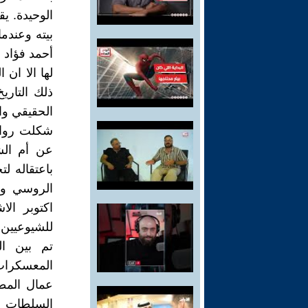
الوحيدة. ي
بيته وعندما
أحمد فؤاد ن
لها الا ان
ذلك التار
الحقيقي وا
شكلت رواية
عن أم الش
باعتقاله ل
الروسي ولت
اكتوبر ال
للشيوعيين 
تم بين ال
المعسكرات 
عمال المط
السلطات ت