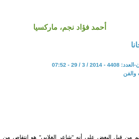
أحمد فؤاد نجم، ماركسيا
نا
20 / 3 / 29 - 07:52
 والفن
م من قبل البعض على أنه "شاعر الغلابى" هو انتقاص من 