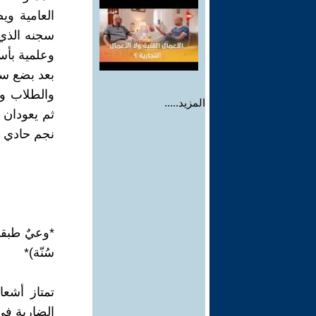
العامية و
سجنه الذي 
وعلمية بأس
بعد بضع سن
والطلاب و
المزيد.....
ثم يعودان 
نجم حادي ا
*وعيٌ طبقي
سُنّة)*
تمتاز أشع
الضاربة في 