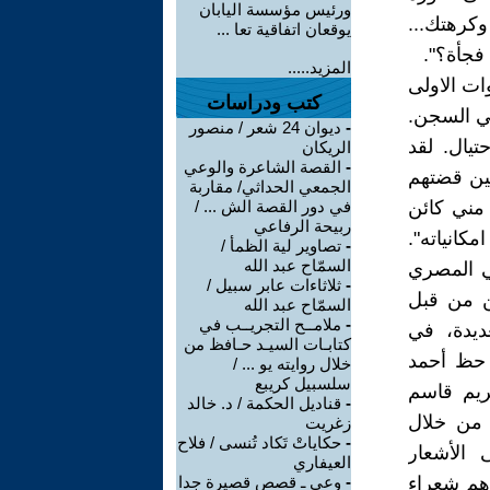
ورئيس مؤسسة اليابان
 وكرهتك...
يوقعان اتفاقية تعا ...
 فجأة؟".
المزيد.....
ات الاولى
كتب ودراسات
في السجن.
-
ديوان 24 شعر / منصور
تيال. لقد
الريكان
-
القصة الشاعرة والوعي
ين قضتهم
الجمعي الحداثي/ مقاربة
مني كائن
في دور القصة الش ... /
ربيحة الرفاعي
كانياته".
-
تصاوير لية الظمأ /
السمّاح عبد الله
ي المصري
-
ثلاثاءات عابر سبيل /
ن من قبل
السمّاح عبد الله
-
ملامــح التجريــب في
ديدة، في
كتابـات السيـد حـافظ من
 حظ أحمد
خلال روايته يو ... /
سلسبيل كريبع
ريم قاسم
-
قناديل الحكمة / د. خالد
 من خلال
زغريت
-
حكاياتْ تَكاد تُنسى / فلاح
 الأشعار
العيفاري
أهم شعراء
-
وعي ـ قصص قصيرة جدا