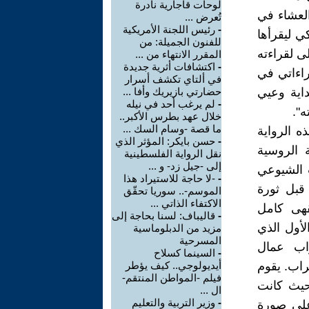
لوحات قاجارية نادرة
العشاء في
تُعرض ...
-
رئيس اللجنة الأمريكية
ي ليقرأها
للفنون الجميلة: من
ى لقراءته
المقرر الانتهاء من ...
-
اكتشافات أثرية جديدة
راءاتي في
في ألتاي تكشف أسرار
اية وعيي
حضارتي بازيريك وأفا ...
-
لم يرغب أحد في نيله
ه".
خلال عهد بطرس الأكبر..
ما قصة -وسام السك ...
ه الرواية
-
حسن بايكر: المؤثر الذي
 الروسية
نقل الرواية الفلسطينية
إلى -جيل زد- و ...
ب الشيوعي
-
-لا حاجة للاستيراد هذا
 قبل ثورة
الموسم-.. سوريا تحقّق
الاكتفاء الذاتي ...
قهى كامل
-
قاليباف: لسنا بحاجة إلى
لأول الذي
مزيد من الدبلوماسية
المسرحية
اب عمال
-
السينما كسلاح
راب. يقوم
أيديولوجي.. كيف يؤطر
فيلم -المواطن المنتقم-
حيث كانت
ال ...
-
وزير التربية والتعليم
على صورة