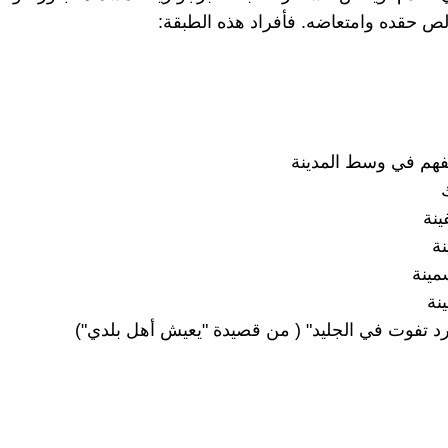
لص حقده وامتعاضه. فأفراد هذه الطبقة:
هم في وسط المدينة
ينة
ة
ينة
نة
رد تفوت في الجليد" ( من قصيدة "يعيش أهل بلدي")