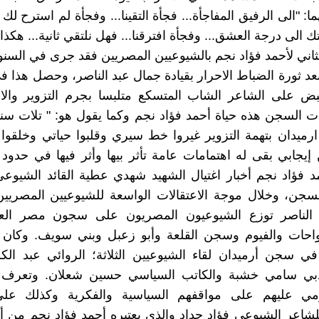
: "الى الرفيق المفاجأة... فجأة التقينا... وفجأة لم استرح لك
ك الى درجة العشق... وفجأة افترقنا... فهل نلتقي ثانية... هكذا
الثاني لأحمد فؤاد نجم بالشيوعيين المصريين فقد جرى في السنو
بعد ثورة الضباط الاحرار بقيادة جمال عبد الناصر، وحصل هذا 
بض على الشاعر الشاب المتسكع متلبسا بجرم التزوير والاح
 السجن هذه حياة أحمد فؤاد نجم وكما يقول هو: " تلات سن
يدان بتهمة التزوير غيروا خط سيري وقلبوا حياتي وخلقوا 
إيجابي بقى له اهتمامات عامة تأثر بيها وأثر فيها في حدود ام
 فؤاد نجم أخبار اغتيال الشهيد شهدي عطية القائد الشيوع
سجن، وخلال موجة الاعتقالات الواسعة للشيوعيين المصريي
الناصر توزع الشيوعيون المصريون على سجون مصر الع
احات والفيوم وسجن القلعة وأبو زعبل وبني سويف. وكان
ي سجن أرميدان لقاء الشيوعيين الثلاثة؛ الروائي عبد الك
لأدبي سامي خشبة والكاتب السياسي حسين شعلان. وتعرف
ومي عليهم على مواقفهم السياسية والفكرية وكذلك على
لشاعر الشيوعي فؤاد حداد والذي يعتبره أحمد فؤاد نجم من 