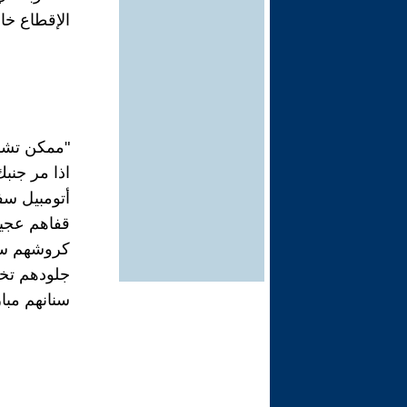
الإقطاع خا
"ممكن تشف
اذا مر جنبك
أتومبيل سف
قفاهم عجين
كروشهم سم
جلودهم تخي
سنانهم مبا