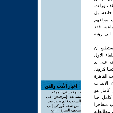
قف وراءه.
خانعة، بل
اف موقعهم
اعية، فقد
 الى رؤية
نستطيع أن
قاء الاول
ن قريته على يد
ا مُزمِنا.
ت القاهرة
الانتداب
اخبار الأدب والفن
ى كامل هو
-
-نوفوستي-: موعد
مسابقة -إنترفيجن- في
كامل حبا
السعودية لم يحدد بعد
ب متفاخرا
-
من شقة غوركي إلى
متحف الشرق.. أربع
 مطالعاته