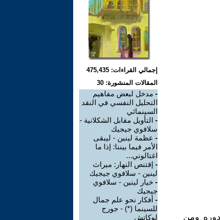
إجمالي القراءات: 475,435
المقالات المنشورة: 30
-
مدخل لبعض مفاهيم
التحليل النفسي في النقد
السينمائي
-
التأويل مقابل الشكلانية -
سلافوي جيجيك
-
عظمة لينين - ليبقى
الأمر فيما بيننا: إذا ما
اغتالوني...
-
إقتنص النهار: ميراث
لينين - سلافوي جيجيك
-
خيار لينين - سلافوي
جيجيك
-
أفكار نحو علم جمال
للسينما (*) - جورج
دوره ومن
لوكاتش