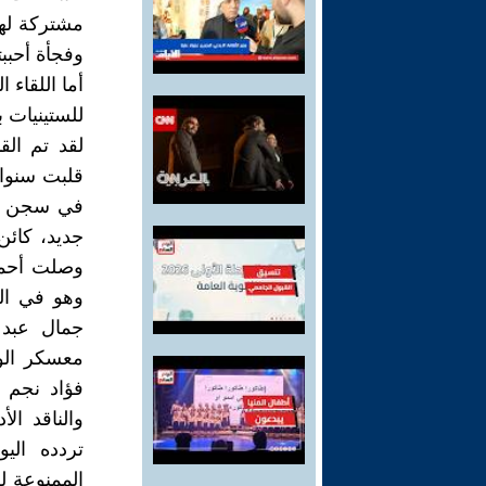
مشتركة لهما
وفجأة أحببت
أما اللقاء 
للستينيات 
لقد تم الق
قلبت سنوات
في سجن ارم
جديد، كائن 
وصلت أحمد
وهو في ال
جمال عبد 
معسكر الو
فؤاد نجم ف
والناقد ا
تردده الي
الممنوعة ل