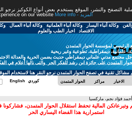
ة التصفح والنشر، الموقع يستخدم بعض أنواع الكوكيز نرجو النق
More info - المزيد
experience on our website
الفن
-
وكالة أنباء اليسار
-
وكالة أنباء العلمانية
-
وكالة أنباء العمال
-
وكا
الاقتصاد
-
اخبار الطب والعلوم
 الرئيسي لمؤسسة الحوار المتمدن
، علمانية، ديمقراطية، تطوعية وغير ربحية
ل مجتمع مدني علماني ديمقراطي حديث يضمن الحرية والعدالة الاجتم
حوار المتمدن على جائزة ابن رشد للفكر الحر والتى نالها أعلام في الفك
م مشاكل تقنية في تصفح الحوار المتمدن نرجو النقر هنا لاستخدام الموقع
كوردي
English
الاخبار
مراكز
الحوار المتمدن
أحمد فؤاد نجم، ماركسيا
 وتبرعاتكن المالية تحفظ استقلال الحوار المتمدن، فشاركونا 
استمرارية هذا الفضاء اليساري الحر