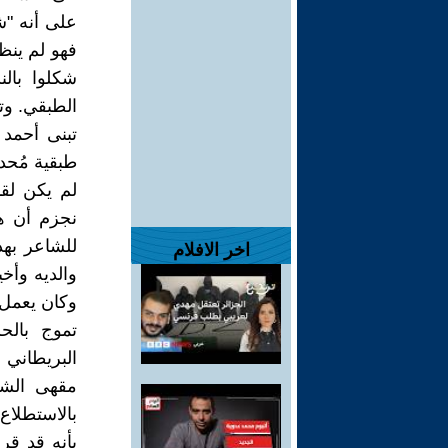
على أنه "ش
فهو لم ينظ
شكلوا بالن
الطبقي. وت
تبنى أحمد 
طبقية مُحدد
لم يكن لقا
نجزم أن هذ
اخر الافلام
والديه وأخي
وكان يعمل 
تموج بالح
البريطاني 
مقهى الشي
بالاستطلاع
بأنه قد قر