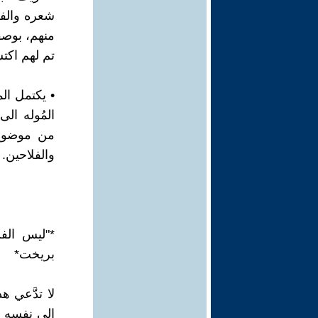
شعره والفك
منهم، بوصفه
تم لهم اكت
• يكتمل ال
المُوله ال
من موضوع 
والفلاحين.
*"ليس الف
بريخت*
لا تدَّعي ه
الى نفسه و