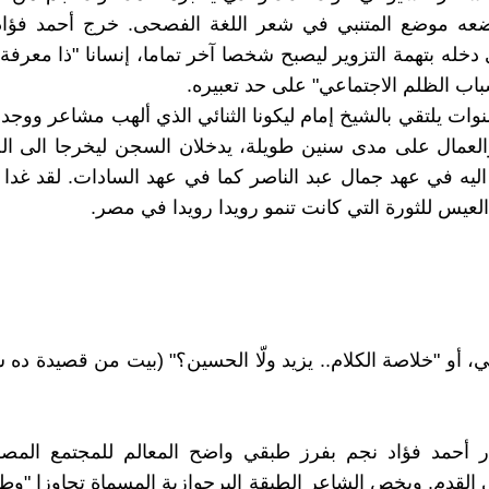
يضعه موضع المتنبي في شعر اللغة الفصحى. خرج أحمد فؤا
دخله بتهمة التزوير ليصبح شخصا آخر تماما، إنسانا "ذا معرف
باب الظلم الاجتماعي" على حد تعبيره.
وات يلتقي بالشيخ إمام ليكونا الثنائي الذي ألهب مشاعر ووجد
العمال على مدى سنين طويلة، يدخلان السجن ليخرجا الى ال
اليه في عهد جمال عبد الناصر كما في عهد السادات. لقد غدا 
لعيس للثورة التي كانت تنمو رويدا رويدا في مصر.
، أو "خلاصة الكلام.. يزيد ولّا الحسين؟" (بيت من قصيدة ده ش
ار أحمد فؤاد نجم بفرز طبقي واضح المعالم للمجتمع المصر
القدم. ويخص الشاعر الطبقة البرجوازية المسماة تجاوزا "وطنية