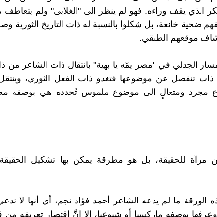
ر الذي يقف وراءه. فهو لم ينظر الى "الغلابى" ولم يتعاطف 
م ضحية خانعة، بل شكلوا بالنسبة له ذات التاريخ الثورية وصانع
شاف موقعهم الطبقي.
مسار الجدلي في "مصر يمّه يا بهية" بانتقال ذات الشاعر من 
ى ذات تنفصل عن موضوعها فتغدو ذات الفعل الثوري، وينتقل
مجرد ومتعالٍ الى موضوع ملموس تُحدده هي بوصفه مص
ن مرآة للحقيقة، بل هو مطرقة يمكن بها تشكيل الحقيقة" 
ذه الورقة ما لم يدعه الشاعر أحمد فؤاد نجم، أي أنها لا تدعي
عرفها بوصفه ماركسيا أو شيوعيا، إلا انَّ اقتصار تعريفه من 