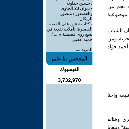
/ حسين جداونه
د نجم من
-
ديوان 23 الحاوي
والعصفور / منصور
ة موضوعية
الريكان
-
كتاب «عين على القصة
القصيرة: تأملات نقدية في
ان الشباب
تسع رؤى قصصية م ... /
حرية ومن
حميد عقبي
أحمد فؤاد
المزيد.....
المعجبين بنا على
الفيسبوك
3,732,970
يعة وإحنا
ي وفئاته
" وببقايا