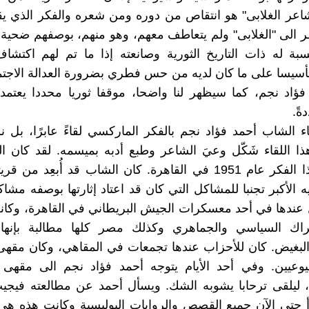
اعر الغلابى" هو انتقاص من دوره ومن شعره والفكر الذي ي
ر الى "الغلابى" ولم يتعاطف معهم، وهو منهم، بوصفهم ضحية 
سبة له ذات التاريخ الثورية وصانعته إذا ما تم لهم اكتش
أسيسا على ما كان لديه من حس فطري بضرورة العدالة الاجتم
فؤاد نجم، كما سيظهر لنا واضحا، موقفا ثوريا محددا يعتمد
ةً.
ء الشاب أحمد فؤاد نجم بالفكر الماركسي لقاءً عابرًا، بل 
ا اللقاء شَكّل وعيَ الشاعر وطبع أدبه بميسمه. لقد كان الل
للشاعر بهذا الفكر عام 1951 في القاهرة. كان الشاب قد أُبعِد م
ه الأكبر تجنبا للمشاكل التي كان قد اعتاد إثارتها بوصفه مشاكس
عندها في أحد معسكرات الجيش البريطاني في القاهرة، وكان
راك السياسي والجماهري وكذلك مصر كلها مطالبة بإنهاء 
البغيض. كان للأحزاب عندها تجمعات في المقاهي، وكان مقه
وعيين. وفي أحد الأيام يتوجه أحمد فؤاد نجم الى مقهى 
، ليلقى ترحابا يشوبه الشك. ويسأل أحمد عن مطالعته فيجي
أ حتى الآن جميع القصص والروايات البوليسية وكانت هذه هي