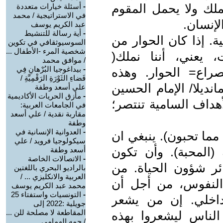
 يملك ولا يحمل المقوم
-
أسئلة خيارات متعددة
في الاستراتيجية / محمد
لإنسان.
عبد الكريم يوسف
-
أية رسالة للتنشيط
ة. إذا كان الحوار من
السوسيوثقافي في تكوين
شخصية المرء -الأطفال ...
 يعني، أننا نملك(
/ موافق محمد
-
بيداغوجيا البُرْهانِ فِي
لصراع= الحوار. وهذه
فَضاءِ الثَوْرَةِ الرَقْمِيَّةِ /
نديلا/ الإمام الحسين
علي أسعد وطفة
-
مأزق الحريات الأكاديمية
أهداف السامية تنتصر؛
في الجامعات العربية:
مقاربة نقدية / علي أسعد
وطفة
-
العدوانية الإنسانية في
ا مما تحبون). ينبغي ان
سيكولوجيا فرويد / علي
المحبة). وأن تكون
أسعد وطفة
-
الاتصالات الخاصة
ائر شؤون الحياة. من
بالراديو البحري باللغتين
العربية والانكليزي ... /
لنفوس، من أجل أن
محمد عبد الكريم يوسف
-
التونسيات واستفتاء 25
داخلي. إن من يشعر
جويلية :2022 إلى
المقاطعة لا مصلحة للن ...
الناس ليشعروا بهذه
/ حمه الهمامي