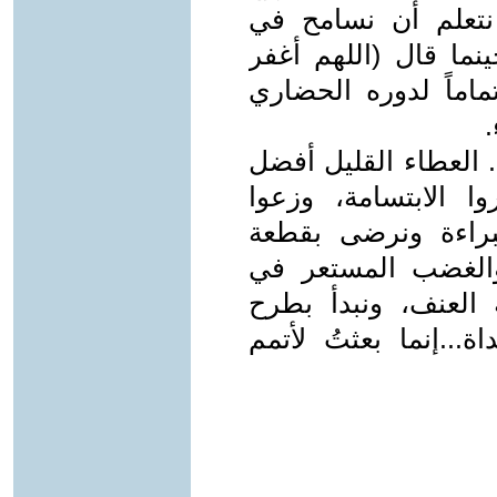
نتعلم أن نسامح في
نما قال (اللهم أغفر
ماماً لدوره الحضاري
. العطاء القليل أفضل
 الابتسامة، وزعوا
براءة ونرضى بقطعة
والغضب المستعر في
ة العنف، ونبدأ بطرح
...إنما بعثتُ لأتمم