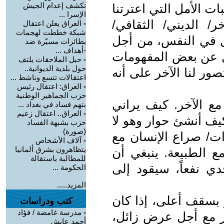
تكشف إعدام الجيش
ات الأمل التي اعترتنا
الإسرا ...
/ الديني/ الثقافي/
-
العراق يعلن اعتقال
شبكة خططت لهجمات
ل في النفس، من أجل
بطائرات مسيّرة ضد
-أهداف ...
زل عن بعض المفهومات
-
حبل الملاحقات يلتف
حول بلدية الديوانية..
ور لنا الآخر على أنه
اعتقالات تتسع وناشط ...
-
العراق: اعتقال رئيس
حزب الجماهير الوطنية
ع الآخر. كيف يراني
بتهم فساد في بغداد ...
-
العراق.. اعتقال زعيم
كيف أنشئ حوار وهو لا
حزب بشبهة الفساد
(صورة)
ات/ صراع الإنسان مع
-
آلاف الأشخاص
يتظاهرون بشرق ألمانيا
ع الطبيعة. ينبغي أن
للمطالبة باستقالة
دي نفعاً، سيقود إلى
الحكومة ...
المزيد.....
 بسقف أعلى، إذا كان
كتب ودراسات
-
مدرسة غامضة / فؤاد
ار مع أجل عرض زائل،
أحمد عايش