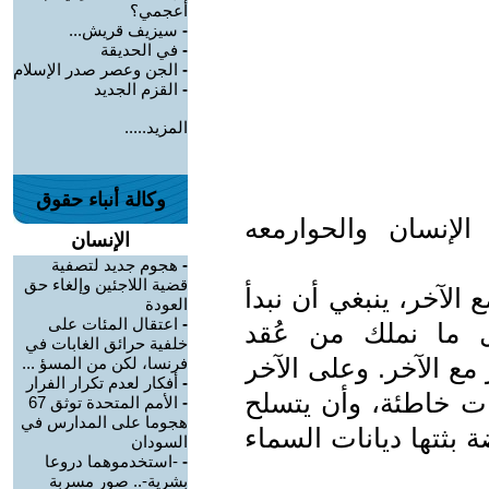
أعجمي؟
-
سيزيف قريش...
-
في الحديقة
-
الجن وعصر صدر الإسلام
-
القزم الجديد
المزيد.....
وكالة أنباء حقوق
لإنسان والحوارمعه
الإنسان
-
هجوم جديد لتصفية
قضية اللاجئين وإلغاء حق
ع الآخر، ينبغي أن نبدأ
العودة
-
اعتقال المئات على
 ما نملك من عُقد
خلفية حرائق الغابات في
مع الآخر. وعلى الآخر
فرنسا، لكن من المسؤ ...
-
أفكار لعدم تكرار الفرار
ت خاطئة، وأن يتسلح
-
الأمم المتحدة توثق 67
هجوما على المدارس في
بثتها ديانات السماء
السودان
-
-استخدموهما دروعا
بشرية-.. صور مسربة