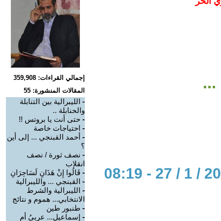
ي الحر
..
إجمالي القراءات: 359,908
المقالات المنشورة: 55
-
الليبرالية بين التنابلة
والحنابلة ..
-
حتى أنت يا بروتس !!
-
احتياجات خاصة
-
أحمد القبنجي ... إلى أين
؟
-
نصف ثورة / نصف
انقلاب
-
قَالُوا إِنْ هَذَانِ لَسَاحِرَانِ
-
القبنجي ... والليبرالية
-
الليبرالية والشرط
الانتخابي... هموم و نتائج
-
طنبور طين
-
إسماعيل... عربيُ أم