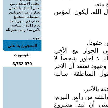
 منه.
-
تحليل الاستغلال بين
العمل الشاق والتطفل
ل الله، أيكون المؤمن
الضار / زهير الخويلدي
-
منظمات المجتمع
المدني في سوريا بعد
العام 2011 .. سياسة
اللاس ... / رامي نصرالله
المزيد.....
ن حقودا.
المعجبين بنا على
في الحوار مع الآخر.
الفيسبوك
ا لا أحاور شخصاً لا
3,732,970
وعهود نعتقد أن الاخر
ول المناطقة- سالبة
ة بالآخر.
الثقة من رأس الهرم،
تمنى أن نبدأ مشروع