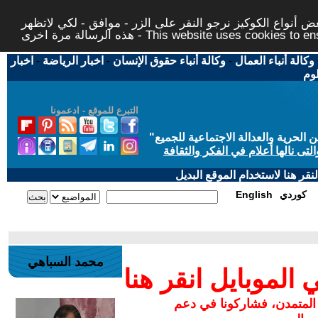
 أنواع الكوكيز نرجو النقر على الزر - موافق - لكي لاتظهر
This website uses cookies to ensure you ge
وكالة أنباء العمال
-
وكالة أنباء حقوق الإنسان
-
اخبار الرياضة
-
اخبار
لوم
التبرع للموقع - ادعمونا
حرية والعدالة الاجتماعية للجميع
"
تى نالها أعلام في الفكر والثقافة
قر هنا لاستخدام الموقع البديل
كوردي
English
محمد السباهي
لموبايل انقر هنا
 المتمدن، فشاركونا في دعم