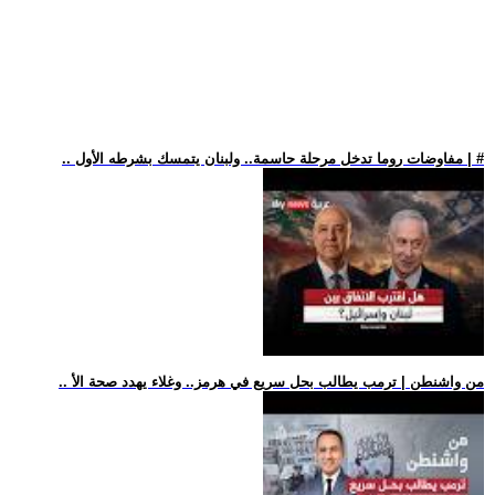
.. مفاوضات روما تدخل مرحلة حاسمة.. ولبنان يتمسك بشرطه الأول | #
.. من واشنطن | ترمب يطالب بحل سريع في هرمز.. وغلاء يهدد صحة الأ