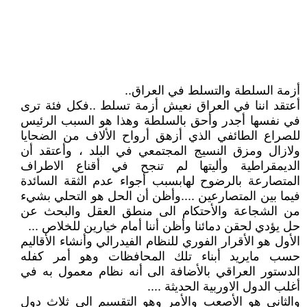
أزمة السلطة والتسلط في العراق..
أعتقد اننا في العراق نعيش أزمة تسلط ..فكل فئة ترى
في نفسها أجدر وأحق بالسلطة وهذا هو السبب الرئيس
للصراع الطائفي الذي أزهق أرواح الألاف من الضحايا
ولازال ومزق النسيج المجتمعي في البلد ، وأعتقد أن
الديمقراطية وأليتها لم تنجح في أقناع الاطراف
المتصارعة بالرضوح لهابسبب أجواء عدم الثقة السائدة
فيما بين المتصارعين ....وأظن أن الحل هو التحلي بشيء
من الشجاعة والأحتكام الى منطق العقل والبحث عن
حل يؤدي لحقن دمائنا وأظن أننا أمام خيارين للخلاص ...
الأول هو الأقرار الفوري للنظام الفيدرالي وأنشاء الأقاليم
حسب مايريد أبناء تلك المحافظات وهو أمر كفله
الدستور العراقي بالأضافة الى أنه نظام معمول به في
أغلب الدول الاوربية الحديثة ....
والثاني هو الأصعب والأمر وهو التقسيم الى ثلاث دول