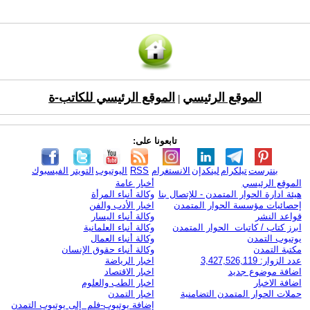
الموقع الرئيسي
الموقع الرئيسي للكاتب-ة
|
تابعونا على:
بنترست
تيلكرام
لينكدإن
الانستغرام
RSS
اليوتيوب
التويتر
الفيسبوك
الموقع الرئيسي
أخبار عامة
هيئة ادارة الحوار المتمدن - للإتصال بنا
وكالة أنباء المرأة
إحصائيات مؤسسة الحوار المتمدن
اخبار الأدب والفن
قواعد النشر
وكالة أنباء اليسار
ابرز كتاب / كاتبات الحوار المتمدن
وكالة أنباء العلمانية
يوتيوب التمدن
وكالة أنباء العمال
مكتبة التمدن
وكالة أنباء حقوق الإنسان
عدد الزوار: 3,427,526,119
اخبار الرياضة
اضافة موضوع جديد
اخبار الاقتصاد
اضافة الاخبار
اخبار الطب والعلوم
حملات الحوار المتمدن التضامنية
اخبار التمدن
إضافة يوتيوب-فلم إلى يوتيوب التمدن