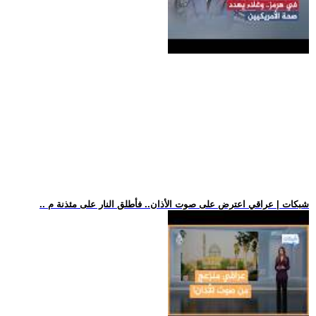
.. شبكات | عراقي اعترض على صوت الأذان.. فأطلق النار على مئذنة م