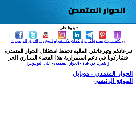
تابعونا على:
بودكاست
بنترست
تيلكرام
لينكدإن
الانستغرام
اليوتيوب
التويتر
الفيسبوك
تبرعاتكم وتبرعاتكن المالية تحفظ استقلال الحوار المتمدن،
فشاركونا في دعم استمرارية هذا الفضاء اليساري الحر
[اشترك في قناة ‫«الحوار المتمدن» على اليوتيوب]
الحوار المتمدن - موبايل
الموقع الرئيسي