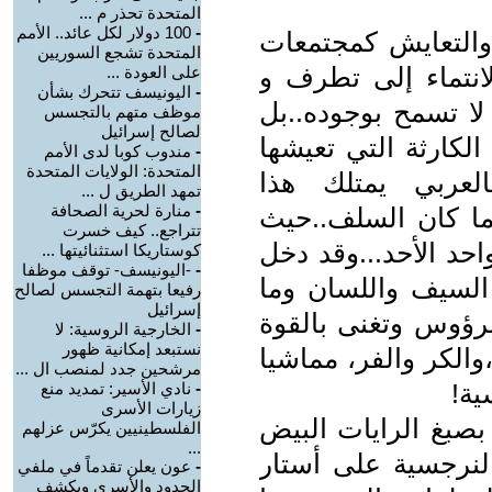
المتحدة تحذر م ...
-
100 دولار لكل عائد.. الأمم
 والتعايش كمجتمعات
المتحدة تشجع السوريين
الانتماء إلى تطرف و
على العودة ...
-
اليونيسف تتحرك بشأن
 لا تسمح بوجوده..بل
موظف متهم بالتجسس
لصالح إسرائيل
لكارثة التي تعيشها
-
مندوب كوبا لدى الأمم
المتحدة: الولايات المتحدة
فالعربي يمتلك هذا
تمهد الطريق ل ...
-
منارة لحرية الصحافة
ما كان السلف..حيث
تتراجع.. كيف خسرت
احد الأحد...وقد دخل
كوستاريكا استثنائيتها ...
-
-اليونيسف- توقف موظفا
 السيف واللسان وما
رفيعا بتهمة التجسس لصالح
إسرائيل
رؤوس وتغنى بالقوة
-
الخارجية الروسية: لا
نستبعد إمكانية ظهور
والكر والفر، مماشيا
مرشحين جدد لمنصب ال ...
ية!
-
نادي الأسير: تمديد منع
زيارات الأسرى
بصبغ الرايات البيض
الفلسطينيين يكرّس عزلهم
...
لنرجسية على أستار
-
عون يعلن تقدماً في ملفي
الحدود والأسرى ويكشف