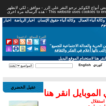
 أنواع الكوكيز نرجو النقر على الزر - موافق - لكي لاتظهر
This website uses cookies to ensure you ge
وكالة أنباء العمال
-
وكالة أنباء حقوق الإنسان
-
اخبار الرياضة
-
اخبار
لوم
التبرع للموقع - ادعمونا
حرية والعدالة الاجتماعية للجميع
"
تى نالها أعلام في الفكر والثقافة
قر هنا لاستخدام الموقع البديل
كوردي
English
عقيل الخضري
موبايل انقر هنا
 استقلال