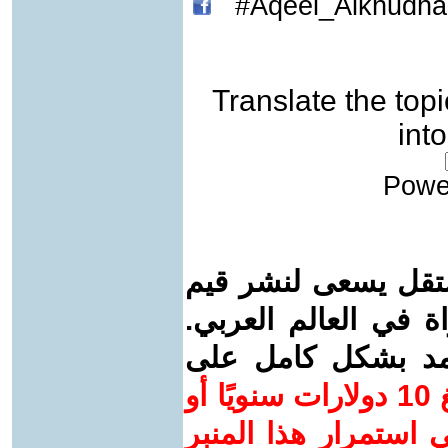
Aqeel_Alkhudhar
Translate the topi
int
Powe
تقل يسعى لنشر قيم
اة في العالم العربي.
عتمد بشكل كامل على
ساهم/ي معنا! بدعمكم بمبلغ 10 دولارات سنويًا أو
استمرار هذا المنبر