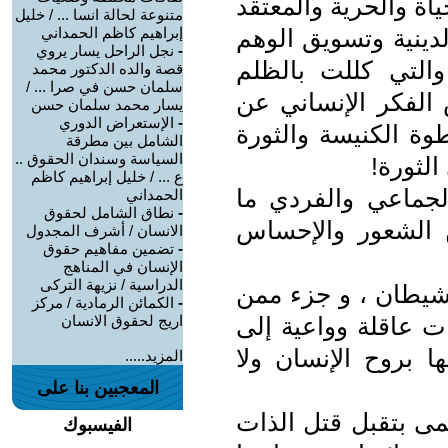
اة والحرية والمعتقد
متنوعة لحالة انسا ... / خليل
دينية وتسويق الوهم
إبراهيم كاظم الحمداني
-
نجل الراحل يسار يروي
والتي كللت بالظلم
قصة والده الدكتور محمد
سلمان حسن في صرا ... /
الفكر الإنساني عن
يسار محمد سلمان حسن
-
الإستعراض الدوري
ة الكنيسة والثورة
الشامل بين مطرقة
السياسة وسندان الحقوق ..
الثورة!
ع ... / خليل إبراهيم كاظم
الجماعي والفردي ما
الحمداني
-
نطاق الشامل لحقوق
ن الشعور والإحساس
الانسان / أشرف المجدول
-
تضمين مفاهيم حقوق
الإنسان في المناهج
الدراسية / نزيهة التركى
لشيطان ، و جزء ممن
-
الكمائن الرمادية / مركز
ت عاقلة وواعية إلى
اريج لحقوق الانسان
ا بروح الإنسان ولا
المزيد.....
المعجبين بنا على
عمى بتقبل قتل الذات
الفيسبوك