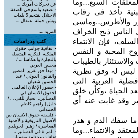
معلقات السبع...وما
عن تحركات أمريك ...
-
تصعيد واسع في الضفة:
بثية تأخذ في رقاب
الاحتلال يقتحم 5 بلدات
أعور والأطرش..وماشى
ويشن حملة اعتقال ...
ي الناس ذبح الخراف
المزيد.....
لسلف، فإن الانتماء
كتب ودراسات
-
اتفاقية جوانب حقوق
وح المحبة و النفس
الملكية الفكرية المتصلة
والاستئثار بالطيبات
بالتجارة وانعكاسا ... /
محسن العربي
ا ليس له وفق نظرية
-
مبدأ حق تقرير المصير
والقانون الدولي / عبد
ضلية العربية التي
الحسين شعبان
-
حضور الإعلان العالمي
بعد الحياة ،وكأن خلق
لحقوق الانسان في
الدساتير.. انحياز للقي ... /
ر وقد غابت عنه أي
خليل إبراهيم كاظم
الحمداني
-
فلسفة حقوق الانسان بين
 ما سفك الدم و هدر
الأصول التاريخية والأهمية
المعاصرة / زهير الخويلدي
عتقد والانتماء...وما
-
المراة في الدساتير ..
ثقافات مختلفة وضعيات