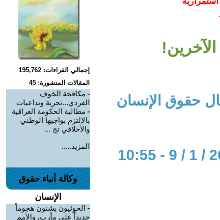
استمرارية
الآخرين!
إجمالي القراءات: 195,762
المقالات المنشورة: 45
-
مكافحة الخوف
ل حقوق الإنسان
الفردي...تجربة وتداعيات
-
مطالبة الحكومة العراقية
بالإلتزم بواجبها الوطني
والأخلاقي تج ...
المزيد.....
وكالة أنباء حقوق
الإنسان
-
الحوثيون يشنون هجوماً
جديداً على مأرب، والأمم