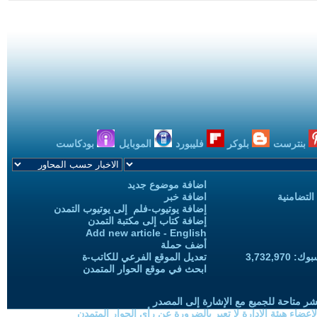
بنترست
بلوكر
فليبورد
الموبايل
بودكاست
اضافة موضوع جديد
التضامنية
اضافة خبر
إضافة يوتيوب-فلم إلى يوتيوب التمدن
إضافة كتاب إلى مكتبة التمدن
Add new article - English
أضف حملة
3,732,97
تعديل الموقع الفرعي للكاتب-ة
ابحث في موقع الحوار المتمدن
شر متاحة للجميع مع الإشارة إلى المصدر
ضاء هيئة الادارة لا تعبر بالضرورة عن رأي الحوار المتمدن