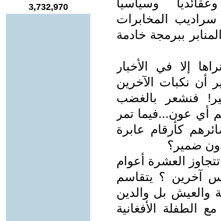
قائديا وسياسيا
3,732,970
 سراديب المخابرات
منابر ببرمجة خادمة
اها إلا في الأخبار
ير أن نكبات الآخرين
ير! فنشعر بالغضب
م أي عون...فيما تمر
ائرهم كأرقام عابرة
دون ضمير؟
تتجاوز العشرة أعوام
س آخرين ؟ يتقاسم
ية والعيش بل والدين
ع الطفلة الأفغانية