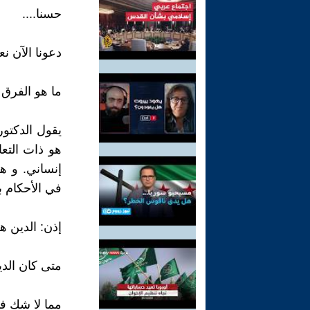
حسنا....
دعونا الآن ن
ما هو الفرق ب
يقول الدكتور
هو ذات التعا
إنساني. و ه
في الأحكام ب
إذن: الدين ه
متى كان الدي
مما لا شك في