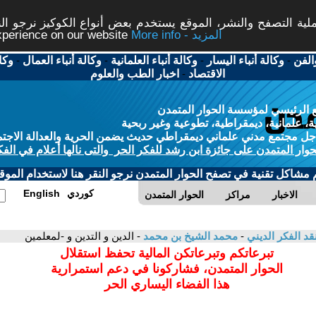
ة التصفح والنشر، الموقع يستخدم بعض أنواع الكوكيز نرجو النق
More info - المزيد
experience on our website
الفن
-
وكالة أنباء اليسار
-
وكالة أنباء العلمانية
-
وكالة أنباء العمال
-
وكا
الاقتصاد
-
اخبار الطب والعلوم
 الرئيسي لمؤسسة الحوار المتمدن
، علمانية، ديمقراطية، تطوعية وغير ربحية
ل مجتمع مدني علماني ديمقراطي حديث يضمن الحرية والعدالة الاجتم
حوار المتمدن على جائزة ابن رشد للفكر الحر والتى نالها أعلام في الفك
م مشاكل تقنية في تصفح الحوار المتمدن نرجو النقر هنا لاستخدام الموقع
كوردي
English
الاخبار
مراكز
الحوار المتمدن
قد الفكر الديني
-
محمد الشيخ بن محمد
- الدين و التدين و -لمعلمين
تبرعاتكم وتبرعاتكن المالية تحفظ استقلال
الحوار المتمدن، فشاركونا في دعم استمرارية
هذا الفضاء اليساري الحر