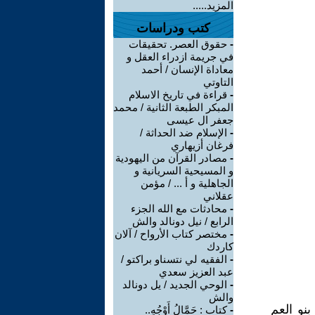
المزيد.....
كتب ودراسات
-
حقوق العصر. تحقيقات
في جريمة ازدراء العقل و
معاداة الإنسان / أحمد
التاوتي
-
قراءة في تاريخ الاسلام
المبكر الطبعة الثانية / محمد
جعفر ال عيسى
-
الإسلام ضد الحداثة /
فرغان أزيهاري
-
مصادر القرآن من اليهودية
و المسيحية السريانية و
الجاهلية و أ ... / مؤمن
عقلاني
-
محادثات مع الله الجزء
الرابع / نيل دونالد والش
-
مختصر كتاب الأرواح / آلان
كاردك
-
الفقيه لي نتسناو براكتو /
عبد العزيز سعدي
-
الوحي الجديد / يل دونالد
والش
نو العم
-
كتاب : حَمَّالُ أَوْجُهٍ..