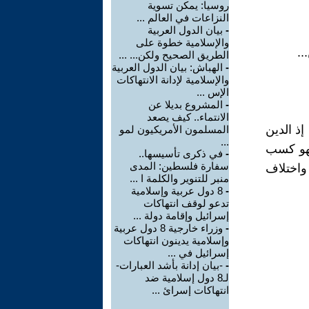
روسيا: يمكن تسوية
النزاعات في العالم ...
-
بيان الدول العربية
والإسلامية خطوة على
..
الطريق الصحيح ولكن... ...
-
الهباش: بيان الدول العربية
والإسلامية لإدانة الانتهاكات
الإس ...
-
المشروع بديلا عن
الانتماء.. كيف يصعد
إذ الدين
المسلمون الأمريكيون لمو
...
فهو كسب
-
في ذكرى تأسيسها..
سفارة فلسطين: المدى
واختلاف
منبر للتنوير والكلمة ا ...
-
8 دول عربية وإسلامية
تدعو لوقف انتهاكات
إسرائيل وإقامة دولة ...
-
وزراء خارجية 8 دول عربية
وإسلامية يدينون انتهاكات
إسرائيل في ...
-
-بيان إدانة بأشد العبارات-
لـ8 دول إسلامية ضد
انتهاكات إسرائ ...