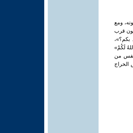
وته، ومع
عون قرب
 بكم؟»،
لهُ لَكُمْ»
أنفس من
ض الخراج