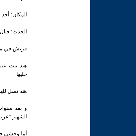
المكان: أحد
الحدث: قتال
قريش في مواج
هند بنت عتب
حليها
هند تصل لله
و بعد سنوات
الشهير "عزيز
أما وحشي فأم