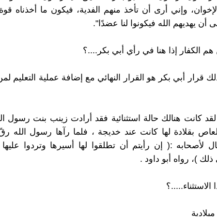
إخوان، وإني أرى أن تأخذ منهم الفدية، فيكون ما أخذناه قوة
أن يهديهم الله فيكونوا لنا عضدًا".
م الكفار إذا هنا في رأي أبي بكر....؟
لك قرار أبي بكر هو القرار النهائي مع إضافة عملية التعليم لمن
 لقد كانت هنالك حالة استثنائية فقد أرادت زينب بنت رسول الل
عاص بقلادة لها كانت عند خديجة ، فلما رآها رسول الله رقّ ل
 لأصحابه :( إن رأيتم أن تطلقوا لها أسيرها وتردوا عليها ا
لك )، رواه أبو داود .
الاستثناء.....؟