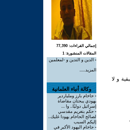
إجمالي القراءات: 77,390
المقالات المنشورة: 1
-
الدين و التدين و -لمعلمين
المزيد.....
قية و لا
وكالة أنباء العلمانية
-
حاخام بارز وملياردير
يهودي يبحثان مقاضاة
إسرائيل دوليًا.. وا ...
-
حكم بتغريم مقدسي
لصالح الحاخام يهودا غليك..
إليكم السبب
-
حاخام اليهود الأكبر في