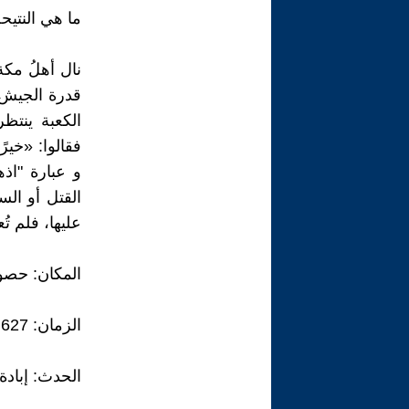
ما هي النتيحة
نال أهلُ مكة
قدرة الجيش 
الكعبة ينتظ
فقالوا: «خيرًا أ
و عبارة "اذ
القتل أو الس
عليها، فلم ت
المكان: حصو
الزمان: 627 ميلادية
الحدث: إبادة