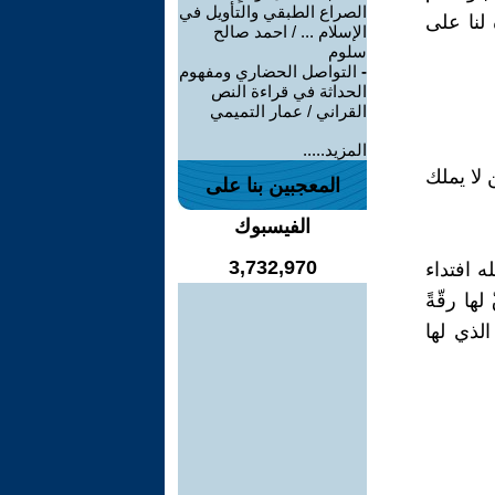
الصراع الطبقي والتأويل في
 لنا على
الإسلام ... / احمد صالح
سلوم
-
التواصل الحضاري ومفهوم
الحداثة في قراءة النص
القراني / عمار التميمي
المزيد.....
 لا يملك
المعجبين بنا على
الفيسبوك
3,732,970
ه افتداء
ها رقّةً
لذي لها