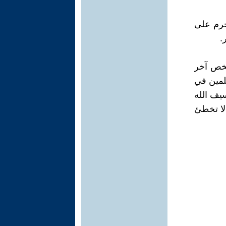
جرم على
.
شخص آخر
لمين في
يف الله
 لا تخطئ