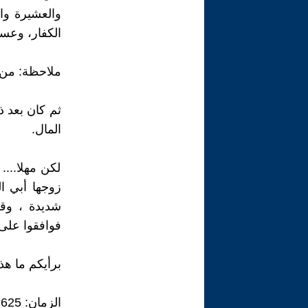
والعشيرة وال
الكفار، وعسى 
ملاحظة: من ه
ثم كان بعد ذ
المال.
لكن مهلا....
زوجها أبي ال
شديدة ، وقال
فوافقوا على ذ
برأيكم ما هذا 
الزمان: 625 ميلادية