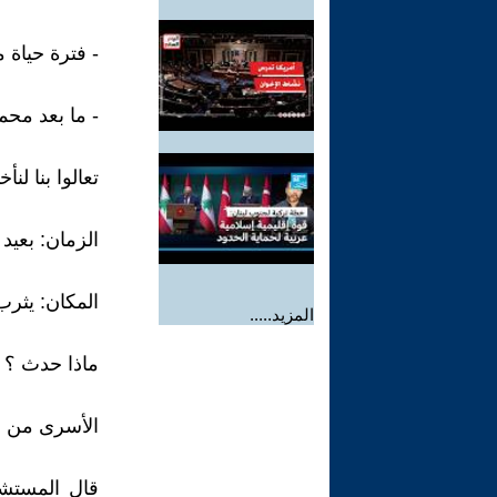
- فترة حياة 
- ما بعد محم
تعالوا بنا ل
الزمان: بعيد معركة
المكان: يثرب
المزيد.....
ماذا حدث ؟
الأسرى من ق
قال المستشار