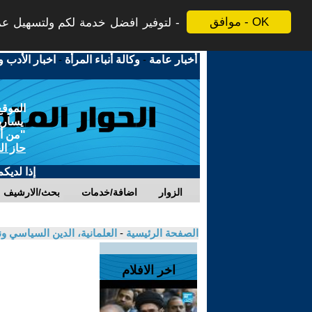
موافق - OK
لتوفير افضل خدمة لكم ولتسهيل عملي
أخبار عامة
-
وكالة أنباء المرأة
-
اخبار الأدب و
الموقع
يسارية
"من أج
حاز ال
إذا لديك
الزوار
اضافة/خدمات
بحث/الارشيف
الصفحة الرئيسية
-
العلمانية، الدين السياسي ون
اخر الافلام