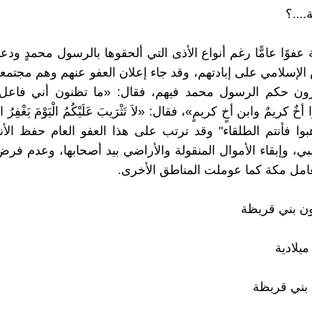
....؟
 عفوًا عامًّا رغم أنواع الأذى التي ألحقوها بالرسول محمدٍ ودع
الإسلامي على إبادتهم، وقد جاء إعلان العفو عنهم وهم مجتم
رون حكم الرسول محمد فيهم، فقال: «ما تظنون أني فاعل
خٌ كريمٌ وابن أخٍ كريمٍ»، فقال: «لاَ تَثْرَيبَ عَلَيْكُمُ الْيَوْمَ يَغْفِرُ ال
هبوا فأنتم الطلقاء" وقد ترتب على هذا العفو العام حفظ ال
بي، وإبقاء الأموال المنقولة والأراضي بيد أصحابها، وعدم فر
ُعامل مكة كما عوملت المناطق الأخرى.
ن بني قريظة
 بني قريظة