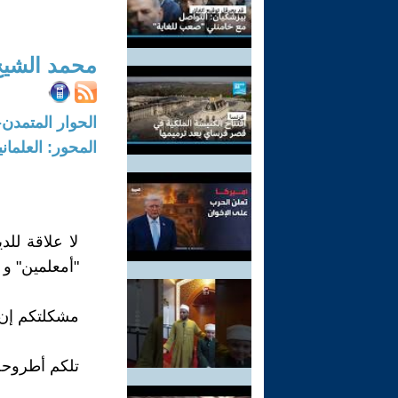
محمد الشيخ
الحوار المتمدن-العدد: 4677 - 2014 /
المحور: العلمان
لا علاقة للد
"أمعلمين" و ل
مشكلتكم إن ص
تلكم أطروحة