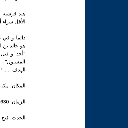
هند قرشية و
الأقل سواء أ
دائما و في 
هو خالد بن 
"أحد" و قتل 
المسلول" ، ف
الهدف".....؟.
المكان: مكة
الزمان: 630 ميلادية
الحدث: فتح 