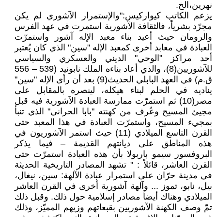
نهرين،الخ.
يزعم الكاتب كيواركيس:"والإستمرار الآشوري لم يكن
مجرّد بشرياً، فالثقافة الآشورية استمرت في عهد الفرس
والرومان حيث أعيد بناء معبد الإله آشور واستمرّت
العبادة في معابد أخرى كمعبد الإله "سين" الذي كان يُعتبر
أحد مراكز "الوحي" الديني والعسكري والسياسي
للآشوريين(8)، والذي أعاد بناءه الملك نابونيد (539 – 556
ق.م) في العهد البابلي الحديث(9) بعد أن رأى الإله "سين"
يناديه في الحلم لبناء هيكله، لينصره بالمقابل على
مصر(10) ثم استمرّت ممارسة العبادة الآشورية فيه قبل
مجيئ المسيح وعُرف من كهنته "بابا الحراني" الذي تنبأ
بمجيء المسيح، واستمرّت العبادة في هذا المعبد حتى
القرن التاسع الميلادي (11) حيث استمر الآشوريون في
هذه المناطق على ديانتهم القديمة – فيما يذكر
البروفسور سيمو باربولا بأن هذه العبادة استمرّت حتى
القرن العاشر، قائلاً : " تشهد المصادر التاريخية الحديثة
في مدينة حرّان على استمرار عبادة الآلهة: سين، نيغال،
بيل، نابو، تموز ... وآلهة آشورية أخرى في القرن العاشر
الميلادي وهناك أيضاً مصادر إسلامية حول ذلك. وقبل ذلك
تمّ وصف الكهنة الآشوريين بقبعاتهم وزيهم المميّز، وذلك