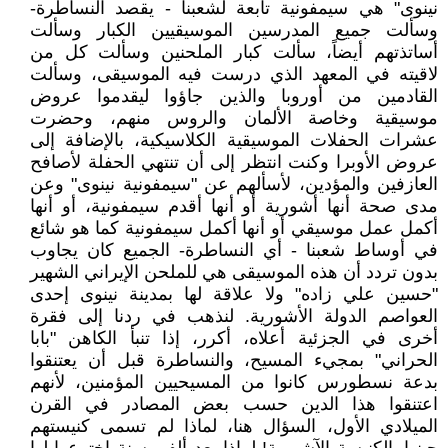
نينوى" هي سيمفونية تابعة لشعبنا - يقصد النساطرة-
وسألت جميع المدرسين الموسيقيين الكبار وسألت
أساتذتهم أيضاً، سألت كبار الملحنين وسألت كل من
لاقيته في المعهد الذي درست فيه الموسيقى، وسألت
القادمين من أوروبا والذين جاؤوا ليقدموا عروض
موسيقية وخاصة الألمان والروس منهم، وحضرت
عشرات الحفلات الموسيقية الكلاسيكية، بالإضافة إلى
عروض الأوبرا وكنت انتظر إلى أن تنتهي الحفلة لأصافح
العازفين والمؤدين، لأسألهم عن "سيمفونية نينوى" وعن
مدى صحة أنها أشورية أو أنها أقدم سيمفونية، أو أنها
أكمل عمل موسيقي أو أنها أكمل سيمفونية كما هو شائع
في أوساط شعبنا - أي النساطرة- الجميع كان يجاوب
بدون تردد أن هذه الموسيقى هي للملحن الإيراني الشهير
"حسين علي زاده" ولا علاقة لها بمدينة نينوى إحدى
العواصم الدولة الأشورية. لنذهب في ردنا إلى فقرة
أخرى في الجزئية أعلاه، أكرر، إذا تنبأ الكاهن "بابا
الحراني" بمجيء المسيح، والنساطرة قبل أن يعتنقوا
بدعة نسطورس كانوا من المسيحيين المؤمنين، لأنهم
اعتنقوا هذا الدين حسب بعض المصادر في القرن
الميلادي الأول، السؤال هنا، لماذا لم تسمى كنيستهم