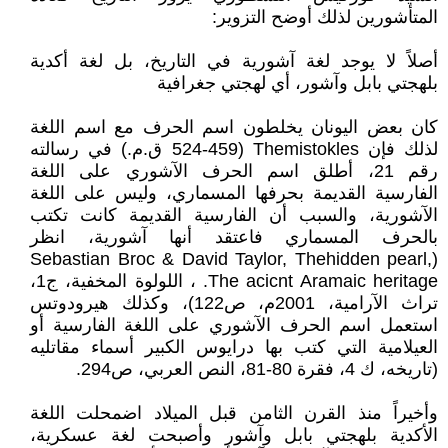
المتأشورين لذلك أوضح التزوير:
أصلاً لا يوجد لغة آشورية في التاريخ، بل لغة أكدية
بلهجتي بابل وآشور، أي لهجتي جغرافية
كان بعض اليونان يخلطون اسم الحرف مع اسم اللغة
لذلك فإن Themistokles (524-459 ق.م.) في رسالته
رقم 21، أطلق اسم الحرف الآشوري على اللغة
الفارسية القديمة بحرفها المسماري، وليس على اللغة
الآشورية، والسبب أن الفارسية القديمة كانت تكتب
بالحرف المسماري فاعتقد أنها آشورية، انظر
(Sebastian Broc & David Taylor, Thehidden pearl,
The acicnt Aramaic heritage. ، اللولوة المخفية، ج1،
تراث الآرامية، 2001م، ص122)، وكذلك هيرودوتس
استعمل اسم الحرف الآشوري على اللغة الفارسية أو
العيلامية التي كتب بها درايوس الكبير أسماء مقاتليه
(تاريخه، ك 4، فقرة 80-81، النص العربي، ص294.
وأخيراً منذ القرن الثامن قبل الميلاد اضمحلت اللغة
الأكدية بلهجتي بابل وآشور وأصبحت لغة عسكرية،