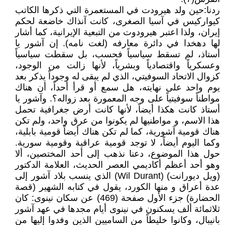
ردنا:حين ولد هيرودت في المستعمرة التي ذكرها الكاتب
كيواركيس في آسيا الصغرى، كانت آنذاك خاضعة لحكم
إيران، ولذا اعتبر هيرودوت من التبعية الإيرانية، كما أشار
لها دهخدا في دائرة معارفه (لغت نامه). إن آشور يا
أستاذ، لم تسقط سياسياً فحسب، بل سقطت سياسياً
وعسكرياً واقتصادياً وبشرياً، لأنها زالت من الوجود،
كزوال الاتحاد السوفيتي، الذي لم يبقى له وجوداً يذكر بعد
يوم واحد على نهايته، هل سمع أو قرأ أحداً، أن هناك
مواطناً سوفيتياً على وجه المعمورة بعد زواله؟. وآشور يا
أستاذ كانت هكذا أيضاً، لأنها كانت أرض جغرافية تحمل
هذا الاسم، و مواطنيها لم يكونوا من عرق واحد، ولم تكن
هناك قومية آشورية، كما لم تكن هناك أيضاً قومية بابلية،
وكما اليوم أيضاً، لا توجد قومية عراقية وقومية سورية.
حول هذا الموضوع، دعنا نذهب إلى أحد المختصين، ألا
وهو أحد أعظم أكاديمي العصر الحديث، العلامة الدكتور
(ويل ديورانت) (Wil Durant) الذي ينسب بلاد آشور إلى
عدة أعراق و منها الكورد، يقول في كتابه الشهير (قصة
الحضارة) جزء الأول صفحة (469) عن سكان نينوى: كان
ثلاثمائة ألف يسكنون في نينوى أيام مجدها في عهد آشور
بانيبال، وكانوا خليطاً من الساميين الذين وفدوا إليها من