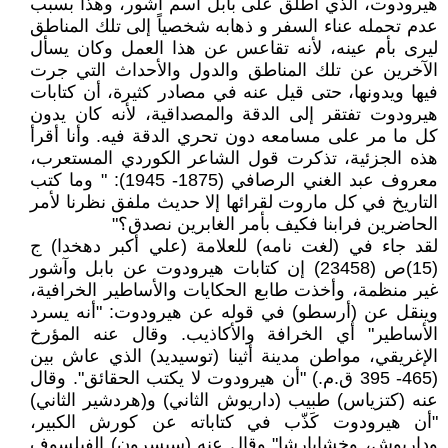
هيرودوت، الذي أطلق على بابل اسم آشور، وهذا بسبب
عدم تحمله عناء السفر و ذهابه شخصياً إلى تلك المناطق
ليرى بأم عينه، لأنه تقاعس عن هذا العمل وكان يسأل
الآخرين عن تلك المناطق والدول والأحداث التي جرت
فيها ويدونها، حتى قيل عنه في مصادر كثيرة، أن كتابات
هيرودوت تفتقر إلى الدقة والمصداقية، لأنه كان يدون
كل ما مر على مسامعه دون تحري الدقة فيه. وأنا أقرأ
هذه الجزئية، تذكرت قول الشاعر الكوردي المستعرب،
معروف عبد الغني الرصافي (1875- 1945): " وما كتب
التاريخ في كل ماروت لقرائها إلا حديث ملفق نظرنا لأمر
الحاضرين فرابنا فكيف بأمر الغابرين نصدق؟"
لقد جاء في (لغت نامه) للعلامة (علي أكبر دهخدا) ج
(15)ص (23458) إن كتابات هيرودوت عن بابل وآشور
غير منظمة، وأخذت طابع الحكايات والأساطير الخرافية،
وينقل عن (أرسطو) في قوله عن هيرودوت: "أنه يسرد
الأساطير" أي الخرافة والأكاذيب. وقال عنه المؤرخ
الإغريقي، مواطن مدينة أثينا (توسيديد) الذي عاش بين
(465- 395 ق.م.) "أن هيرودوت لا يكتب الحقائق". وقال
عنه (كتزياس) طبيب (داريوش الثاني) و(هردشير الثاني)
"أن هيرودوت كَذّب في كتاباته عن كورش الكبير،
وداريوش، وخشايارشا" وقال عنه (سيسرون) الفيلسوف