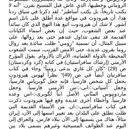
الروماني وخطيبها، الذي عاش قبل المسيح بقرن: "أنه لا
يكتب تاريخاً، بل يكتب أساطير". لقد ذكرنا في سياق ردنا
هذا، أن هيرودوت في مواقع عدة أطلق على بابل اسم
آشور. لا شك أن هيرودوت اتبع هذا النهج الذي كان سائداً
عند بعض الشعوب، حيث إن بعض أسماء الكيانات
القديمة قد تبقى تتداول عندهم حتى بعد زوالها، على
سبيل المثال، أن تسمية "رومي" ظلت سائدة بعد زوال
روما بقرون عديدة، حتى الأمس القريب، سمت الشعوب
المحيطة بالدولة العثمانية، الأتراك بالأروام. يقول المؤرخ
الأرمني (إرشاك سافراستيان) في كتابه (كرد وكردستان)
ص (29) "كان كل غازي يدعى رومياً" وجاء في كتاب
سافرتيان أيضاً في ص (49)" نظراً لهوس هيرودوت
بجعل كل شخص فارسياً، فإنه جعل گوبرياس فارسياً،
وجعل آسپاثی-;-انی-;-س الأرمني فارسياً. وجعل
ماردونيوس المنّاني الأصل ابناً لگوبری-;-اس وعده
فارسياً. وأخطاء أخرى عديدة وقع فيها هيرودوت ذكرت
في کتاب سافراستی-;-ان. من الأسماء القديمة التي
ظلت تطلق على البلدان بعد تغيير اسمها إلى الآن، إيران
مثالاً، هناك من يسميها إلى الآن ببلاد فارس، والعراق إلى
اليوم عند الطوائف المسيحية وغيرهم يسمى بلاد بين