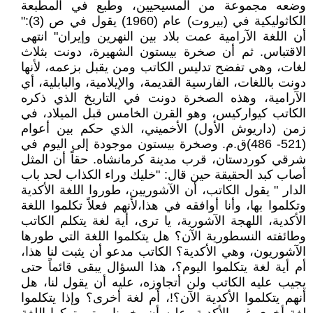
وضعه مجموعة من المسيحيين، وطبع في المطبعة
الكاثوليكية في (بيروت) عام (1960) يقول في ص (3):"
أن اللغة الآرامية عمت بلاد بين النهرين وإيران" انتهى
الاقتباس. ثم أن صخرة بيستون الشهيرة، دونت بثلاث
لغات، وهي تفضح تدليس الكاتب ومن يقبل بزعمه، لأنها
دونت باللغات، الفارسية القديمة، والإيلامية، والبابلية، أي
الآرامية، وهذه الصخرة دونت في التاريخ الذي ذكره
الكاتب كيواركيس، وهو القرن الخامس قبل الميلاد، في
زمن (داريوش الأول) الأخميني، الذي حكم بين أعوام
(521- 486)ق.م. وصخرة بيستون موجودة إلى اليوم في
شرقي كوردستان، قرب مدينة كرمانشاه. حقاً أن المثل
أصاب كبد الحقيقة حين قال: "خليك وراء الكذاب لحد باب
الدار " يقول الكاتب، أن الآشوريين، طوروا اللغة الأكدية
وتكلموا بها، وأنا أوافقه في هذا،لأنهم فعلاً تكلموا اللغة
الأكدية، اللهجة الآشورية، يا ترى، أية لغة يتكلم الكاتب
وطائفته النسطورية الآن؟ هل يتكلموا اللغة التي طورها
الآشوريون، وهي الأكدية؟ الكاتب مدعو أن يثبت لنا هذا،
أم أية لغة يتكلموا اليوم؟، هذا السؤال يبقى قائماً حتى
يجيب عليه الكاتب ولن أتجاوزه، عليه أن يقول لنا، هل
أنهم يتكلموا الأكدية الآن؟!، أم لغة أخرى؟ وإذا يتكلموا