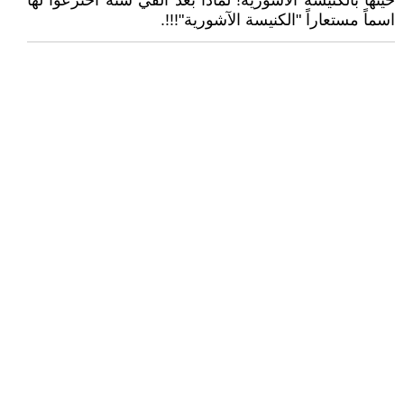
حينها بالكنيسة الآشورية! لماذا بعد ألفي سنة اخترعوا لها
اسماً مستعاراً "الكنيسة الآشورية"!!!.