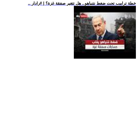
.. خطة ترامب تحت ضغط نتنياهو.. هل تتغير صفقة غزة؟ | #رادار