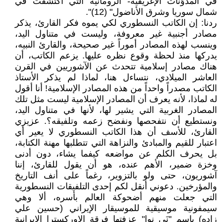
في المدوّنات الإغريقية- الرومانية التي اكتشفت في
شمال سوريا وشرق الأناضول" (12)".
ردنا: إن الكاتب النسطوري لكي يموه فكر القارئ، يذكر
مصادر أجنبية غير معروفة، وليست في متناول اليد،
وينسب لهذه المصادر أموراً غير صحيحة، والقارئ النبيه،
يدركها منذ لحظة وقوع نظره عليها. يزعم الكاتب، أن
هناك مصادر إسلامية تتحدث عن الآشوريين في القرن
العاشر الميلادي، نتساءل هنا، لماذا لم يذكر الأستاذ
الكاتب مصدراً واحداً من هذه المصادر الإسلامية! أنا أقول
له لماذا، لأنه يعرف أن المصادر الإسلامية ليست مثل تلك
المصادر الغربية التي يشير لها، لأنها في متناول اليد،
ونستطيع أن نتفحصها ونفضح زعمه وتلفيقه؟. عزيزي
القارئ، للأسف أن هذا الكاتب النسطوري لا يعير أي
اعتبار للقيم والمبادئ والنزاهة التي تتطلبها مهنة الكتابة،
بل يحرف الكلم عن مواضعه كيفما يشاء، دون أدنى
وخزة ضمير، الأهم عنده، هو أن يقول للقارئ، إننا
آشوريون، حتى ولو بالتزوير، رغماً على أنف التاريخ
والمؤرخين. دعوني أنقل لكم إحدى التلفيقات النسطورية
التي جعلت منهم أضحوكة العالم بأسره، ألا وهي
سيمفونية موسيقية للموسيقار الإيراني (حسين علي
زاده) باسم "نَى نوا" عزفتها فرقة الاوركسترا الإيرانية