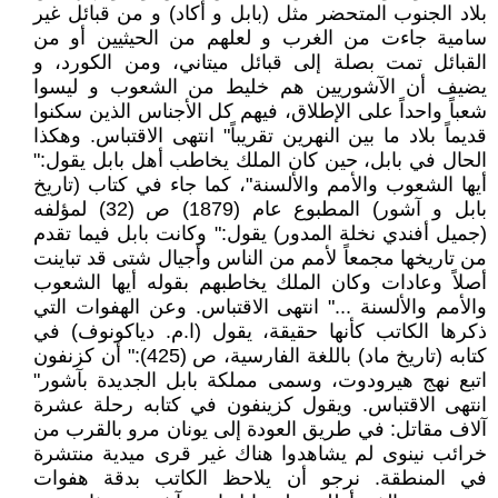
بلاد الجنوب المتحضر مثل (بابل و أكاد) و من قبائل غير
سامية جاءت من الغرب و لعلهم من الحيثيين أو من
القبائل تمت بصلة إلى قبائل ميتاني، ومن الكورد، و
يضيف أن الآشوريين هم خليط من الشعوب و ليسوا
شعباً واحداً على الإطلاق، فيهم كل الأجناس الذين سكنوا
قديماً بلاد ما بين النهرين تقريباً" انتهى الاقتباس. وهكذا
الحال في بابل، حين كان الملك يخاطب أهل بابل يقول:"
أيها الشعوب والأمم والألسنة"، كما جاء في كتاب (تاريخ
بابل و آشور) المطبوع عام (1879) ص (32) لمؤلفه
(جميل أفندي نخلة المدور) يقول:" وكانت بابل فيما تقدم
من تاريخها مجمعاً لأمم من الناس وأجيال شتى قد تباينت
أصلاً وعادات وكان الملك يخاطبهم بقوله أيها الشعوب
والأمم والألسنة ..." انتهى الاقتباس. وعن الهفوات التي
ذكرها الكاتب كأنها حقيقة، يقول (ا.م. دياكونوف) في
كتابه (تاريخ ماد) باللغة الفارسية، ص (425):" أن كزنفون
اتبع نهج هيرودوت، وسمى مملكة بابل الجديدة بآشور"
انتهى الاقتباس. ويقول كزينفون في كتابه رحلة عشرة
آلاف مقاتل: في طريق العودة إلى يونان مرو بالقرب من
خرائب نينوى لم يشاهدوا هناك غير قرى ميدية منتشرة
في المنطقة. نرجو أن يلاحظ الكاتب بدقة هفوات