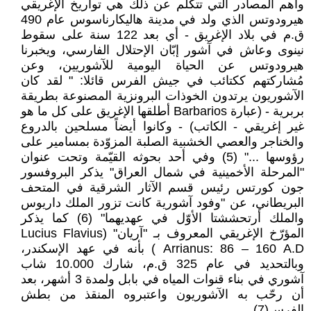
وأهم المصادر التي تتكلم عن ذلك هي تواريخ الإغريقي
هيرودوتس الذي ولد في مدينة هاليكارناسوس عام 490
ق.م في بلاد الإغريق - أي بعد 122 سنة على سقوط
نينوى وعاش في آشور إبّان الإحتلال الفارسي، ويخبرنا
هيرودوتس عن الحياة اليومية للآشوريين، وعن
مُشاركتهم ككتائب في جيش الفرس قائلا: " لقد كان
الآشوريون يرتدون الخوذات البرونزية المصنوعة بطريقة
بربرية - (عبارة Barbarios أطلقها الإغريق على كل ما هو
غير إغريقي - الكاتب) - وكانوا أيضاً مسلحين بالدروع
والخناجر والعصي الخشبية الصلبة المزوّدة بمسامير على
رؤوسها ..." (5) وفي أحد بحوثه القيّمة وتحت عنوان
"المرحلة الأخمينية في شمال العراق" يذكر البروفسور
جون كورتس رئيس قسم الآثار الشرقية في المتحف
البريطاني، عن "وفود آشورية كانت تزور الملك داريوس
والملك أرتحششتا الأوّل في عهديهما" (6) كما يذكر
المؤرّخ الإغريقي المعروف بـ "آريان" (Lucius Flavius
Arrianus: 86 – 160 A.D ) بأنه في عهد الإسكندر،
وبالتحديد في عام 325 ق.م، شارك 10.000 شاب
آشوري في بناء قنوات المياه في بابل ولمدة 3 أشهر، بعد
أن رحّب به الآشوريون واعتبروه المنقذ من بطش
الفرس(7).