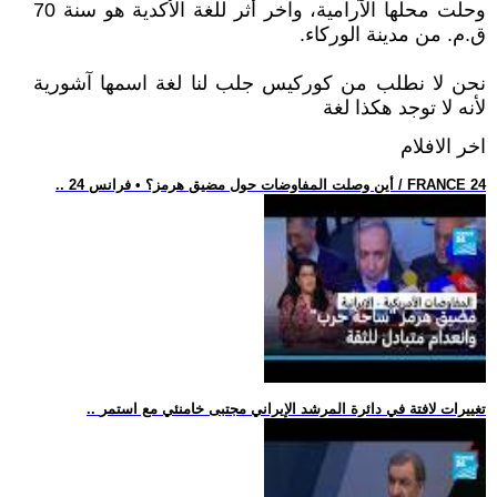
وحلت محلها الآرامية، وآخر أثر للغة الأكدية هو سنة 70
ق.م. من مدينة الوركاء.
نحن لا نطلب من كوركيس جلب لنا لغة اسمها آشورية
لأنه لا توجد هكذا لغة
اخر الافلام
.. أين وصلت المفاوضات حول مضيق هرمز؟ • فرانس 24 / FRANCE 24
.. تغييرات لافتة في دائرة المرشد الإيراني مجتبى خامنئي مع استمر