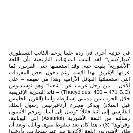
في جزئية أخرى في رده علينا يزعم الكاتب النسطوري
كيواركيس:" لقد أثبتت المدوّنات التاريخية بأن اللغة
"الآشورية" بقيت حية، وقد استعملها حتى الفرس، كما
عرفها الإغريق بهذا الإسم رغم دخول بعض المفردات
التي استعملتها القبائل الآرامية وهذا من نفهمه – على
الأقل – من رجل غريب عن "شعبنا" وهو ثوسيديوس
(Thucydides: 400 – 471 B.C) – قائد البحرية الإغريقية
خلال الحرب بين مدينتي إسبارطة وأثينا (القرن الخامس
قبل الميلاد) ويذكر مجيء آرتافيرنيس رسول الملك
الفارسي إلى آثينا قائلاً: "وصل إلى أثينا، وترجم الأثينيون
رسالته من اللغة الآشورية (Assurioi) إلى اليونانية،
وقرأوها" (3) ، هذا كان بعد سقوط نينوى وبابل، وبعد أن
طوّر الآشوريون اللغة الآكادية منذ عهد سنحاريب وأدخلوا