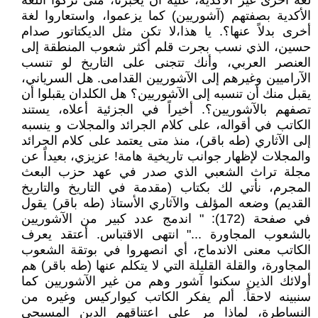
لغة أخرى غير الأكدية، عليه أن يخبرنا، متى تركوا اللغة
الأكدية بصفتهم (آشوريين) كما يزعموا، واستعاروا لغة
أخرى بدلاً عنها؟. يا هذا،لا تكن مثل الديكتاتور صدام
حسين، الذي نسب بجرت قلم أكثر شعوب المنطقة إلى
العنصر العربي، وأنك تتجنى على التاريخ لو تنسب
الآراميين وغيرهم إلى الآشوريين القدامى. هل السرياني،
يقبل منك أن تنسبه إلى الآشوريين؟ هل الكلدان يقبلوا أن
تصفهم بالآشوريين؟. أخيراً في الجزئية أعلاه، يستند
الكاتب في أقواله، على كلام الجرائد والمجلات و ينسبه
إلى الآثاري (طه باقر)، منذ متى يعتمد على كلام الجرائد
والمجلات لإظهار جوانب تاريخية هامة! عزيزي، بعيداً عن
مجلة تراث الشعبي الذي صدر في عهد حزب البعث
المجرم، نأتي لك بكتاب (مقدمة في التاريخ والتاريخ
القديم) وضعه المؤلف والآثاري الأستاذ (طه باقر) يقول
في صفحة (172): " اندمج عدد كبير من الآشوريين
بالشعوب المجاورة ..." انتهى الاقتباس. أعتقد يعرف
الكاتب معنى الاندماج، أي انصهروا في بوتقة الشعوب
المجاورة، والقلة القليلة التي لا يتكلم عنها (طه باقر) هم
أولائك الذين سكنوا آشور وهم من غير الآشوريين كما
سنبينه لاحقاً. ألم يفكر الكاتب كيواركيس وغيره من
النساطرة، لماذا مر على اعتناقهم الدين المسيحي