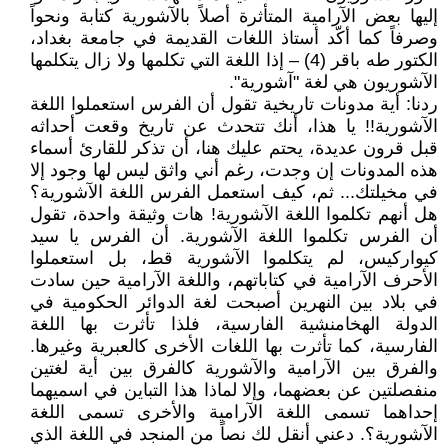
إليها بعض الآرامية المتأثرة أصلاً بالآشورية كتابة ونحواً
وصرفاً كما أكّد أستاذ اللغات القديمة في جامعة بغداد،
الكتور طه باقر (4) – إذا اللغة التي تكلمها ولا زال يتكلمها
الآشوريون هي لغة "آشورية".
ردنا: أية مدونات تاريخية تقول أن الفرس استعملوا اللغة
الآشورية!! يا هذا، أنك تتحدث عن تاريخ وقعت أحداثه
قبل قرون عديدة، يحتم عليك هنا، أن تذكر للقارئ أسماء
هذه المدونات إن وجدت، رغم أني واثق ليس لها وجود إلا
في مخيلتك... ثم، كيف استعمل الفرس اللغة الآشورية؟
هل أنهم تكلموا اللغة الآشورية! هات وثيقة واحدة، تقول
أن الفرس تكلموا اللغة الآشورية. أن الفرس يا سيد
كيواركيس، لم يتكلموا الآشورية قط، بل استعملوا
الأحرف الآرامية في كتاباتهم، واللغة الآرامية حين سادت
في بلاد بين النهرين أصبحت لغة الدوائر الحكومية في
الدولة الهخامنشية الفارسية، فلذا تأثرت بها اللغة
الفارسية، كما تأثرت بها اللغات الأخرى كالعبرية وغيرها.
والفرق بين الآرامية والآشورية كالفرق بين أية لغتين
منفصلتين عن بعضهما، وإلا لماذا هذا التباين في اسميهما
إحداهما تسمى اللغة الآرامية والأخرى تسمى اللغة
الآشورية؟. دعني أنقل لك نصاً من المنجد في اللغة الذي