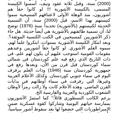
(2000) سنة، وقبل ثلاثة عقود ونيف، أسسوا الكنيسة
المسمى، بالكنيسة الآشورية !!! لو كانوا حقاً هم
آشوريون، منذ الوهلة الأولى لاعتناقهم المسيحية سموا
كنيستهم بهذا الاسم، قبل (2000) سنة، أن التسمية
الحديثة لكنيستهم (بالآشورية) تحديداً سنة (1976) توضح
لنا، أن تسمية طائفتهم بالآشورية هي أيضاً حديثة. هل جاء
ذكر الآشوريين كمسيحيين في الكتب الكنسية الموثقة؟.
وبعد ابتكار الكنيسة الآشورية بسنوات، ابتكروا علماً لهم،
سموه العلم الآشوري. لو كانوا حقاً آشوريين وعندهم
مقومات القومية استوجب عليهم أن يكون لهم علم، في
ذات التاريخ الذي رفع فيه علم كوردستان في شمالي
سماء كوردستان قبل قرن من الآن، وبعدها رفع في
جمهورية كوردستان سنة (1946) وذات العلم يرفرف
اليوم في سماء جنوبي كوردستان. وكذلك الأعلام العربية
وغيرها، التي رفرفت في سماء أوطانهم في بدايات
القرن الماضي. وهذه الأعلام كانت ولا زالت رمزاً لأوطان
الشعوب الكوردية والعربية والفارسية الخ.
يزعم الكاتب النسطوري قائلاً:" كما استمرّ الآشوريون
بممارسة حياتهم اليومية وشاركوا كقوة عسكرية ضمن
الإمبراطوريات التي خضعوا لها بعد سقوط آشور سياسياً،