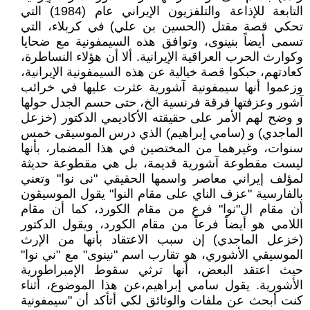
التابعة للإذاعة والتلفزيون الإيراني عام (1984) التي
تحكي قصة مقتل (الحسين بن علي) في كربلاء، التي
تسمى أيضاً بنينوى، وتوافق هذه السيمفونية مع ضحايا
وكوارث الحرب العراقية الإيرانية. ألا أن هؤلاء النساطرة،
كعادتهم، حبكوا قصة خيالية عن هذه السيمفونية الإيرانية،
وزعموا أنها سيمفونية آشورية عثرت عليها في خرائب
آشور وعزفتها فرقة فرنسية الخ، حتى حسم الجدل حولها
و وضح لهم الأمر على حقيقته الأكاديمي الدكتور (خزعل
الماجدي) و (سامي إبراهيم) الذي درس الموسيقى خمس
سنوات، وغيرهما من المختصين في هذا المضمار، بأنها
ليست مقطوعة آشورية قديمة، بل هي مقطوعة حديثة
لمؤلف إيراني معاصر واسمها الحقيقي "نى نوا" وتعني
بالفارسية "عزف الناي على مقام النوا" يقول الموسيقون
أن مقام ال"نوا" فرع من مقام الكورد، كما أن مقام
اللامي هو أيضاً فرعاً من مقام الكورد، ويقول الدكتور
(خزعل الماجدي) إن سبب الاعتقاد بأنها من الإرث
الموسيقي الأشوري، هو تقارب اسم "نينوى" مع "ني نوا"
حيث اعتقد البعض، أنها ترثي سقوط الإمبراطورية
الأشورية. يقول سامي إبراهيم،عن هذا الموضوع، أثناء
كنت أبحث عن ملفات والوثائق لكي أتأكد أن "سيمفونية