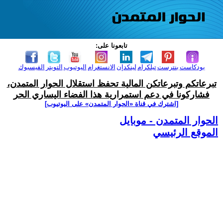
تابعونا على:
بودكاست
بنترست
تيلكرام
لينكدإن
الانستغرام
اليوتيوب
التويتر
الفيسبوك
تبرعاتكم وتبرعاتكن المالية تحفظ استقلال الحوار المتمدن،
فشاركونا في دعم استمرارية هذا الفضاء اليساري الحر
[اشترك في قناة ‫«الحوار المتمدن» على اليوتيوب]
الحوار المتمدن - موبايل
الموقع الرئيسي