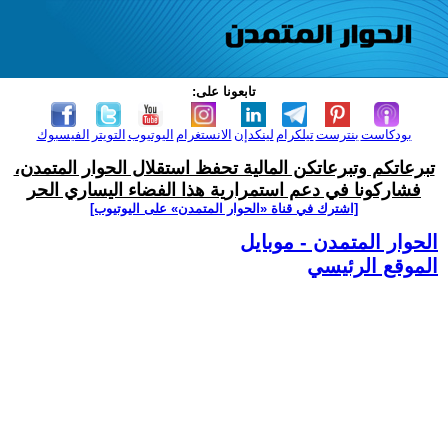
تابعونا على:
بودكاست
بنترست
تيلكرام
لينكدإن
الانستغرام
اليوتيوب
التويتر
الفيسبوك
تبرعاتكم وتبرعاتكن المالية تحفظ استقلال الحوار المتمدن،
فشاركونا في دعم استمرارية هذا الفضاء اليساري الحر
[اشترك في قناة ‫«الحوار المتمدن» على اليوتيوب]
الحوار المتمدن - موبايل
الموقع الرئيسي