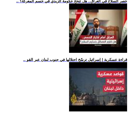
.. حصر السلاح في العراق.. هل تنجح حكومة الزيدي في حسم المعركة؟
.. قراءة عسكرية | إسرائيل ترسّخ احتلالها في جنوب لبنان عبر القو