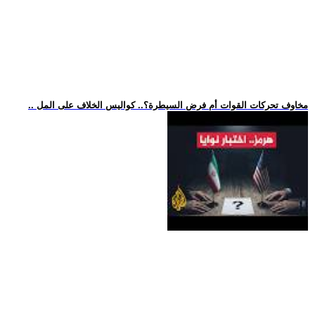
.. مخاوف تحركات القوات أم فرض السيطرة؟.. كواليس الخلاف على المل