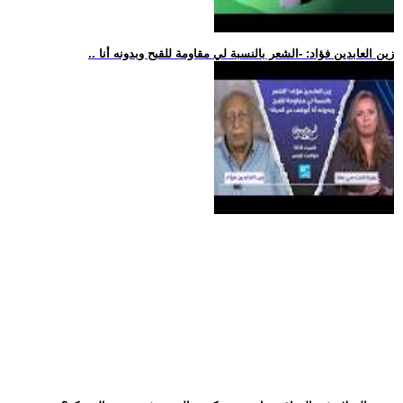
.. زين العابدين فؤاد: -الشعر بالنسبة لي مقاومة للقبح وبدونه أنا