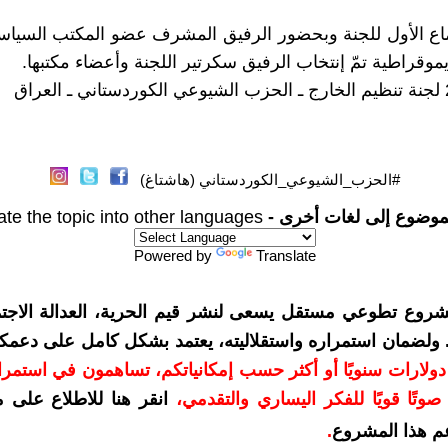
ماع الأول للجنة وبحضور الرفيق المشرف عضو المكتب السيا
موقراطية تمّ إنتخاب الرفيق سكرتير اللجنة وأعضاء مكتبها.
اق
#الحزب_الشيوعي_الكوردستاني (هاشتاغ)
موضوع إلى لغات أخرى -
ate the topic into other languages
Powered by
Translate
شروع تطوعي مستقل يسعى لنشر قيم الحرية، العدالة الاجتم
. ولضمان استمراره واستقلاليته، يعتمد بشكل كامل على دعمك
دعمكم بمبلغ 10 دولارات سنويًا أو أكثر حسب إمكانياتكم، تساهمون في استم
وتًا قويًا للفكر اليساري والتقدمي
،
انقر هنا للاطلاع على 
م هذا المشروع
.