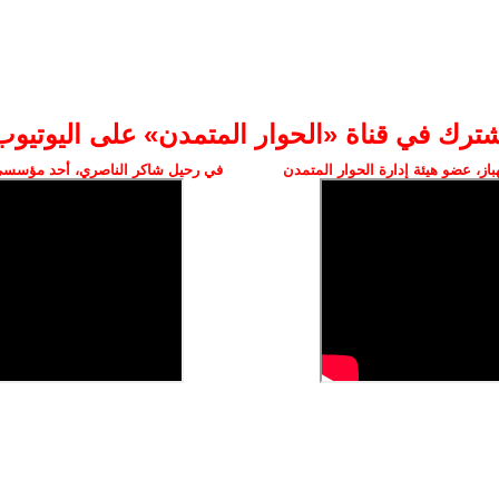
شترك في قناة «الحوار المتمدن» على اليوتيوب
ز، عضو هيئة إدارة الحوار المتمدن
في رحيل شاكر الناصري، أحد مؤسسي 