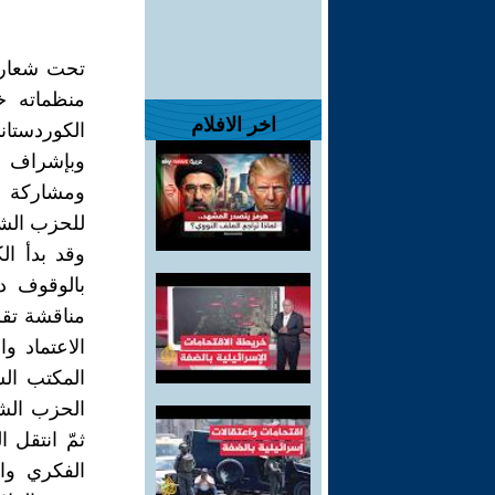
تحت شعار (
منظماته خ
اخر الافلام
الكوردستا
وبإشراف ا
ومشاركة عد
للحزب الشيوعي
وقد بدأ ال
بالوقوف د
مناقشة تقر
الاعتماد و
المكتب ال
الحزب الشي
ثمّ انتقل 
الفكري وا