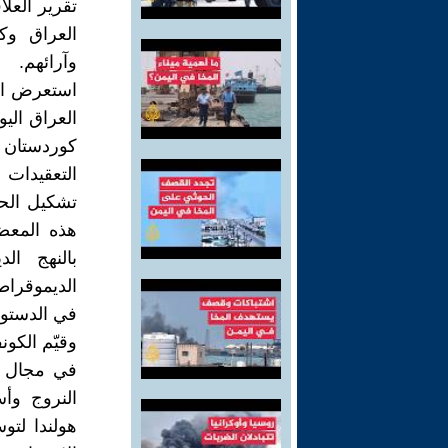
تقرير العلا
العراق وك
وآرائهم.
استعرض ال
العراق الي
كوردستان 
التعقيدات 
تشكيل الحك
هذه المعض
بالنهج ا
الديموقراط
في الدستور
وقيّم الكون
في مجال الت
النروج وأس
هولندا لتو