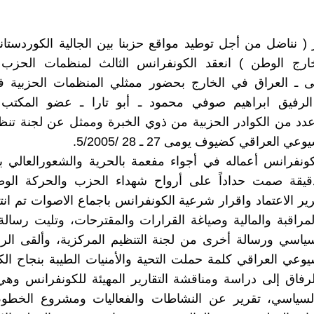
 نناضل من أجل توطيد مواقع حزبنا بين الجالية الكوردستان
ارج الوطن ) انعقد الكونفرانس الثالث لمنظمات الحزب
نى ـ العراق في الخارج بحضور ممثلي المنظمات الحزبية ف
لرفيق ابراهيم صوفي محمود ـ أبو تارا ـ عضو المكتب
د من الكوادر الحزبية من ذوي الخبرة وممثل عن لجنة تنظي
 العراقي كضيوف يومى 27 ـ 28 /5/2005.
كونفرانس أعماله في أجواء مفعمة بالحرية والشعورالعالي ب
قيقة صمت حداداً على أرواح شهداء الحزب والحركة الوطن
ير الاعتماد واقرار شرعية الكونفرانس باجماع الاصوات تم ان
المراقبة والمالية وصياغة القرارات والمقترحات، وتليت رسال
سياسي ورسالة أخرى من لجنة التنظيم المركزية، وألقى الر
وعي العراقي كلمة حملت التحية والأمنيات الطيبة بنجاح ال
الرفاق إلى دراسة ومناقشة التقارير المهيئة للكونفرانس وهي 
لسياسي، تقرير عن النشاطات والفعاليات ومشروع الخطوط