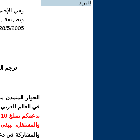
المزيد.....
وفي الإجت
وبطريقة دي
28/5/2005 لجنة تنظيم الخارج ـ الحزب الشيوعي الكوردستاني ـ العر
ترجم ال
الحوار المتمدن م
في العالم العربي
ب
والمستقل، ليبقى ص
والمشاركة في دع