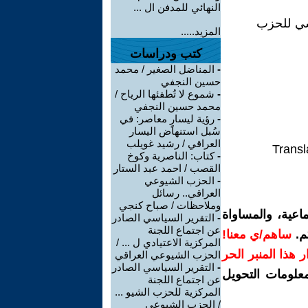
النهائي للمدفن ال ...
سي للحزب
المزيد.....
كتب ودراسات
-
المناضل الصغير / محمد
حسين النجفي
-
شموع لا تُطفئها الرياح /
محمد حسين النجفي
-
رؤية ليسارٍ معاصر: في
سُبل استنهاض اليسار
العراقي / رشيد غويلب
Transl
-
كتاب: الناصرية وكوخ
القصب / احمد عبد الستار
-
الحزب الشيوعي
العراقي.. رسائل
وملاحظات / صباح كنجي
اعية، والمساواة
-
التقرير السياسي الصادر
عن اجتماع اللجنة
م.
ساهم/ي معنا!
المركزية الاعتيادي ل ... /
رار هذا المنبر الحر
الحزب الشيوعي العراقي
-
التقرير السياسي الصادر
معلومات التحويل
عن اجتماع اللجنة
المركزية للحزب الشيو ...
/ الحزب الشيوعي