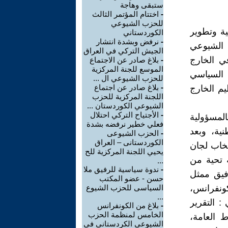
ستبقى وهاجة
-
اختتام المؤتمر الثالث
للحزب الشيوعي
ية وتطوير
الكوردستاني
-
نرفض وبشدة انتشار
 الشيوعي
الجيش التركي في العراق
ي الخارج
-
بلاغ صادر عن الاجتماع
الموسع للجنة المركزية
 السياسي
للحزب الشيوعي ال ...
-
بلاغ صادر عن اجتماع
م الخارج
اللجنة المركزية للحزب
الشيوعي الكوردستان ...
-
الأجتياح التركي احتلال
المسؤولية
فعلي خطير نرفضه بشدة
ية، وبعد
-
الحزب الشيوعى
الكوردستانى – العراق
تخاب لجان
يحيي اللجنة المركزية للح
ة تحية من
...
-
ندوة سياسية للرفيق ملا
فيق ممثل
حسن - عضو المكتب
كونفرانس،
السياسى للحزب الشيوع
...
: التقرير
-
بلاغ من الكونفرانس
الخامس لمنظمة الحزب
 العامة،
الشيوعي الكردستانى في