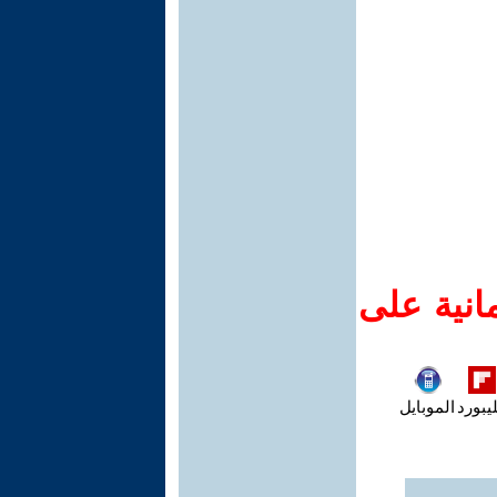
انية على
يبورد
الموبايل