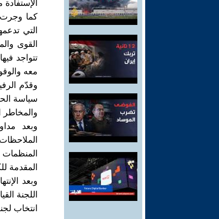
الإستفادة 
كما وجرت 
التي تدعمه
القوى والم
تتواجد فيه
معه والوقو
وقدّم الر
سياسة الحز
والمخاطر ا
وبعد مدا
الملاحظات
المنظمات و
المقدمة لل
وبعد الإنت
اللجنة الق
انتخاب لجنة