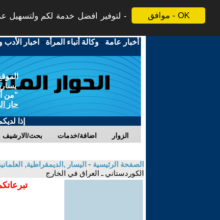
موافق - OK
لتوفير افضل خدمة لكم ولتسهيل عملي
أخبار عامة
-
وكالة أنباء المرأة
-
اخبار الأدب و
الموقع
يسارية
"من أج
حاز ال
إذا لديك
الزوار
اضافة/خدمات
بحث/الارشيف
الصفحة الرئيسية
-
اليسار ,الديمقراطية, العلمان
الكوردستاني ـ العراق في الخارج
تبرعاتكم