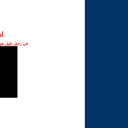
ا‫
في رحيل جليل شهبا