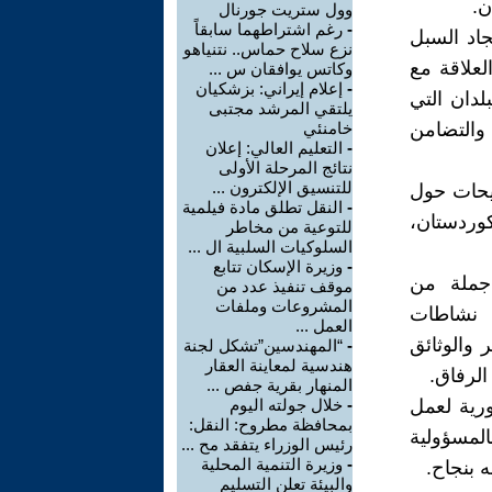
ن.
وول ستريت جورنال
-
رغم اشتراطهما سابقاً
اد السبل
نزع سلاح حماس.. نتنياهو
لعلاقة مع
وكاتس يوافقان س ...
-
إعلام إيراني: بزشكيان
لدان التي
يلتقي المرشد مجتبى
 والتضامن
خامنئي
-
التعليم العالي: إعلان
نتائج المرحلة الأولى
للتنسيق الإلكترون ...
يحات حول
-
النقل تطلق مادة فيلمية
كوردستان،
للتوعية من مخاطر
السلوكيات السلبية ال ...
-
وزيرة الإسكان تتابع
جملة من
موقف تنفيذ عدد من
المشروعات وملفات
د نشاطات
العمل ...
 والوثائق
-
“المهندسين”تشكل لجنة
هندسية لمعاينة العقار
الرفاق.
المنهار بقرية جفص ...
ورية لعمل
-
خلال جولته اليوم
بمحافظة مطروح: النقل:
المسؤولية
رئيس الوزراء يتفقد مح ...
-
وزيرة التنمية المحلية
 بنجاح.
والبيئة تعلن التسليم