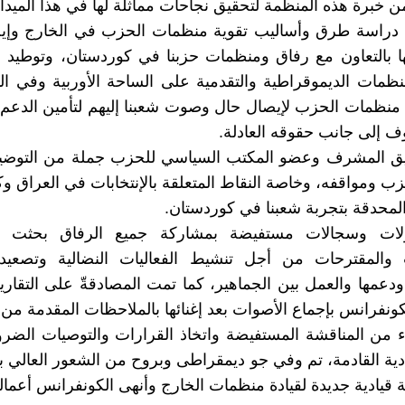
من خبرة هذه المنظمة لتحقيق نجاحات مماثلة لها في هذا الميدا
دراسة طرق وأساليب تقوية منظمات الحزب في الخارج وإيج
ا بالتعاون مع رفاق ومنظمات حزبنا في كوردستان، وتوطيد ا
نظمات الديموقراطية والتقدمية على الساحة الأوربية وفي الب
ا منظمات الحزب لإيصال حال وصوت شعبنا إليهم لتأمين الدعم
ف إلى جانب حقوقه العادلة.
فيق المشرف وعضو المكتب السياسي للحزب جملة من التوض
ب ومواقفه، وخاصة النقاط المتعلقة بالإنتخابات في العراق و
لمحدقة بتجربة شعبنا في كوردستان.
ولات وسجالات مستفيضة بمشاركة جميع الرفاق بحثت 
 والمقترحات من أجل تنشيط الفعاليات النضالية وتصعي
دعمها والعمل بين الجماهير، كما تمت المصادقةّ على التقارير
كونفرانس بإجماع الأصوات بعد إغنائها بالملاحظات المقدمة من 
هاء من المناقشة المستفيضة واتخاذ القرارات والتوصيات الضر
يادية القادمة، تم وفي جو ديمقراطى وبروح من الشعور العالي ب
 قيادية جديدة لقيادة منظمات الخارج وأنهى الكونفرانس أعماله