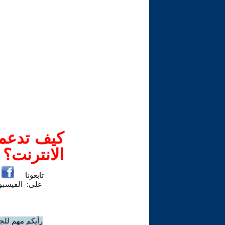
كيف تدعم-
الانترنت؟
تابعونا
على:
الفيسب
رأيكم مهم للج