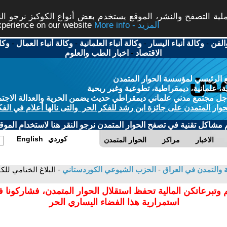
ة التصفح والنشر، الموقع يستخدم بعض أنواع الكوكيز نرجو النق
More info - المزيد
experience on our website
الفن
-
وكالة أنباء اليسار
-
وكالة أنباء العلمانية
-
وكالة أنباء العمال
-
وكا
الاقتصاد
-
اخبار الطب والعلوم
 الرئيسي لمؤسسة الحوار المتمدن
، علمانية، ديمقراطية، تطوعية وغير ربحية
ل مجتمع مدني علماني ديمقراطي حديث يضمن الحرية والعدالة الاجتم
حوار المتمدن على جائزة ابن رشد للفكر الحر والتى نالها أعلام في الفك
م مشاكل تقنية في تصفح الحوار المتمدن نرجو النقر هنا لاستخدام الموقع
كوردي
English
الاخبار
مراكز
الحوار المتمدن
ية والتمدن في العراق
-
الحزب الشيوعي الكوردستاني
- البلاغ الختامي ل
 وتبرعاتكن المالية تحفظ استقلال الحوار المتمدن، فشاركونا 
استمرارية هذا الفضاء اليساري الحر