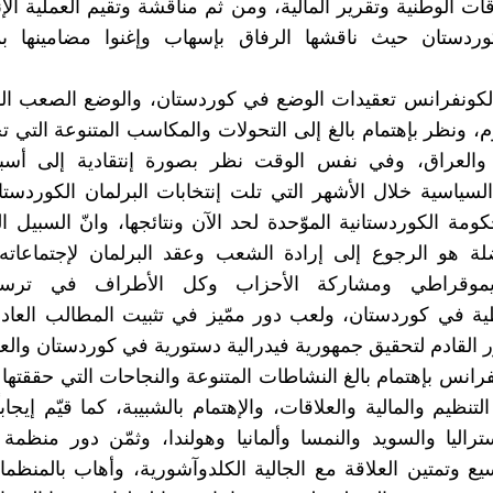
قات الوطنية وتقرير المالية، ومن ثم مناقشة وتقيم العملية الإ
وردستان حيث ناقشها الرفاق بإسهاب وإغنوا مضامينها بم
كونفرانس تعقيدات الوضع في كوردستان، والوضع الصعب الذ
وم، ونظر بإهتمام بالغ إلى التحولات والمكاسب المتنوعة التي
والعراق، وفي نفس الوقت نظر بصورة إنتقادية إلى أسبا
السياسية خلال الأشهر التي تلت إنتخابات البرلمان الكوردستا
ومة الكوردستانية الموّحدة لحد الآن ونتائجها، وانّ السبيل ا
لة هو الرجوع إلى إرادة الشعب وعقد البرلمان لإجتماعاته
لديموقراطي ومشاركة الأحزاب وكل الأطراف في ترسيخ
ية في كوردستان، ولعب دور ممّيز في تثبيت المطالب العاد
 القادم لتحقيق جمهورية فيدرالية دستورية في كوردستان والع
فرانس بإهتمام بالغ النشاطات المتنوعة والنجاحات التي حققتها
نظيم والمالية والعلاقات، والإهتمام بالشبيبة، كما قيّم إيجاب
تراليا والسويد والنمسا وألمانيا وهولندا، وثمّن دور منظمة
سيع وتمتين العلاقة مع الجالية الكلدوآشورية، وأهاب بالمنظم