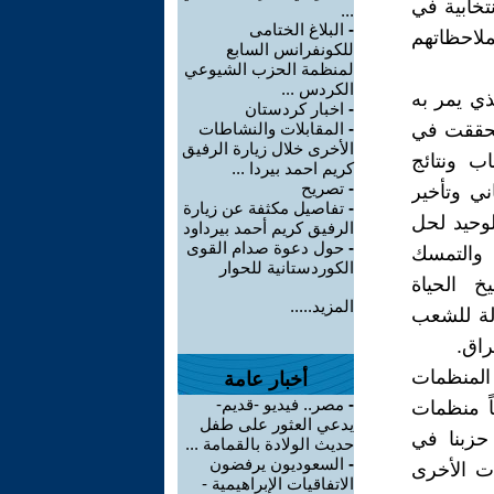
نتخابية في
...
-
البلاغ الختامى
لاحظاتهم
للكونفرانس السابع
لمنظمة الحزب الشيوعي
الكردس ...
ي يمر به
-
اخبار كردستان
 تحققت في
-
المقابلات والنشاطات
الأخرى خلال زيارة الرفيق
ب ونتائج
كريم احمد بيردا ...
-
تصريح
ني وتأخير
-
تفاصيل مكثفة عن زيارة
لوحيد لحل
الرفيق كريم أحمد بيرداود
-
حول دعوة صدام القوى
 والتمسك
الكوردستانية للحوار
 الحياة
المزيد.....
لة للشعب
راق.
 المنظمات
أخبار عامة
-
مصر.. فيديو -قديم-
اً منظمات
يدعي العثور على طفل
 حزبنا في
حديث الولادة بالقمامة ...
-
السعوديون يرفضون
ات الأخرى
الاتفاقيات الإبراهيمية -