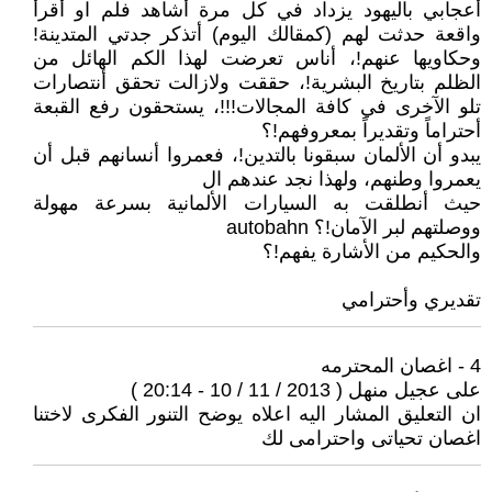
أعجابي باليهود يزداد في كل مرة أشاهد فلم او أقرأ
واقعة حدثت لهم (كمقالك اليوم) أتذكر جدتي المتدينة!
وحكاويها عنهم!، أناس تعرضت لهذا الكم الهائل من
الظلم بتاريخ البشرية!، حققت ولازالت تحقق أنتصارات
تلو الآخرى في كافة المجالات!!!، يستحقون رفع القبعة
أحتراماً وتقديراً بمعروفهم!؟
يبدو أن الألمان سبقونا بالتدين!، فعمروا أنسانهم قبل أن
يعمروا وطنهم، ولهذا نجد عندهم ال
حيث أنطلقت به السيارات الألمانية بسرعة مهولة
ووصلتهم لبر الآمان!؟ autobahn
والحكيم من الأشارة يفهم!؟
تقديري وأحترامي
4 - اغصان المحترمه
على عجيل منهل ( 2013 / 11 / 10 - 20:14 )
ان التعليق المشار اليه اعلاه يوضح التنور الفكرى لاختنا
اغصان تحياتى واحترامى لك