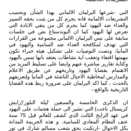
الني -شرعها البرلمان الالماني بهذا الشأن وبحسب
التشريعات الالمانية فانه يجرم كل من يثبت بحقه التمييز
والعداء ضد اليهود كما يجرم كل من ينفي الابادة التي
تعرض لها اليهود كما ان البوندستاغ نص في جلسات
سابقة على تبني البرلمان الالماني مجموعة من القرارات
التي تهدف لمكافحة العداء ضد السامية واليهود في
المانيا، ونصت التوصيات على تشكيل هيئة خبراء تكون
مهمتها اقتفاء وتعقب اية نشاطات يعتقد بانها تمس باليهود
وكتابة تقارير مباشرة عنهم وايضا على تسليط المزيد من
الاهتمام بقضايا اليهود وتاريخهم عن طريق الاعلام
والمدارس لمخاطبة الاجيال الناشئة في المانيا ولتعريفهم
بالحدث ، كما اكد البرلمان على ضرورة ربط هذه القضايا
التاريخية بالواقع--
ان الذكرى الخامسة والسبعين ‘ليلة البلور’(رايش
كريستال ناخت) التي تشير الى حملة هجمات على اليهود
في عهد الرايخ الثالث الذي كشف للعالم قبل 75 سنة
عنف النظام المعادي للسامية. و هذه الجريمة المدانة
بكل الاحوال -ارتكبت بحق شعب مسالم شارك فى تور