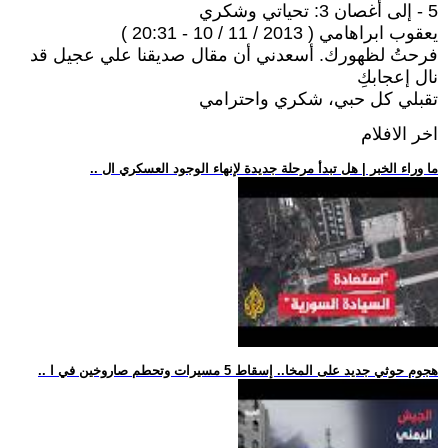
5 - إلى أغصان 3: تحياتي وشكري
يعقوب ابراهامي ( 2013 / 11 / 10 - 20:31 )
فرحتُ لظهورك. أسعدني أن مقال صديقنا علي عجيل قد
نال إعجابكِ
تقبلي كل حبي، شكري واحترامي
اخر الافلام
.. ما وراء الخبر | هل تبدأ مرحلة جديدة لإنهاء الوجود العسكري ال
.. هجوم حوثي جديد على المخا.. إسقاط 5 مسيرات وتحطم صاروخين في ا