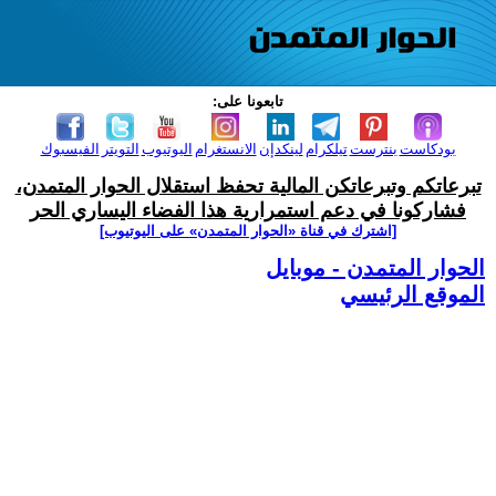
تابعونا على:
بودكاست
بنترست
تيلكرام
لينكدإن
الانستغرام
اليوتيوب
التويتر
الفيسبوك
تبرعاتكم وتبرعاتكن المالية تحفظ استقلال الحوار المتمدن،
فشاركونا في دعم استمرارية هذا الفضاء اليساري الحر
[اشترك في قناة ‫«الحوار المتمدن» على اليوتيوب]
الحوار المتمدن - موبايل
الموقع الرئيسي