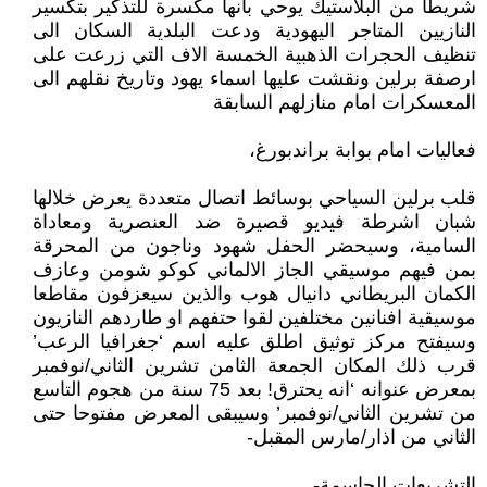
شريطا من البلاستيك يوحي بانها مكسرة للتذكير بتكسير
النازيين المتاجر اليهودية ودعت البلدية السكان الى
تنظيف الحجرات الذهبية الخمسة الاف التي زرعت على
ارصفة برلين ونقشت عليها اسماء يهود وتاريخ نقلهم الى
المعسكرات امام منازلهم السابقة
فعاليات امام بوابة براندبورغ،
قلب برلين السياحي بوسائط اتصال متعددة يعرض خلالها
شبان اشرطة فيديو قصيرة ضد العنصرية ومعاداة
السامية، وسيحضر الحفل شهود وناجون من المحرقة
بمن فيهم موسيقي الجاز الالماني كوكو شومن وعازف
الكمان البريطاني دانيال هوب والذين سيعزفون مقاطعا
موسيقية افنانين مختلفين لقوا حتفهم او طاردهم النازيون
وسيفتح مركز توثيق اطلق عليه اسم ‘جغرافيا الرعب’
قرب ذلك المكان الجمعة الثامن تشرين الثاني/نوفمبر
بمعرض عنوانه ‘انه يحترق! بعد 75 سنة من هجوم التاسع
من تشرين الثاني/نوفمبر’ وسيبقى المعرض مفتوحا حتى
الثاني من اذار/مارس المقبل-
التشريعات الحاسمة-