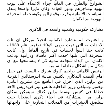
الشوارع والطرق في المانيا جراء الاعتداء على بيوت
اليهود ومتاجرهم ودور العبادة وكان نذيرا واضحا بتبدل
السياسات الالمانية وقرب وقوع الهولوكوست او المحرقة
اليهودية بيد الالمان
مشاركه حكوميه وشعبيه واسعه فى الذكرى
و اعتبرت المستشارة الالمانية انجيلا ميركل ان تلك
الاحداث -- التى تمت يومى 9و10 نوفمبر عام 1938‘-
كانت حقا اسوأ لحظات في تاريخ المانيا’ وان كانت
المحرقة التي تلتها ‘حدث اكثر مأساة ودرامية ودعت
الالمان الى ‘ابداء شجاعة مدنية كي لا يتسامحوا مع اي
شكل من اشكال معاداة السامية
الرئيس الالماني يواخيم كاوك شارك - السبت في حفل
امام النصب التذكاري لكنيس مدينة ايبرسفالدي القريبة
من برلين، الذي احرق في التاسع من تشرين الثاني/
نوفمبر وسيلقي وزير الداخلية هانس بيتر فريدريش الاحد
خطابا في كنيس بوسط برلين كذلك سيتمكن سكان
برلين من المشاركة في احياء ذكرى الضحايا حيث
ستلصق العشرات من المحلات التجارية على واجهاتها