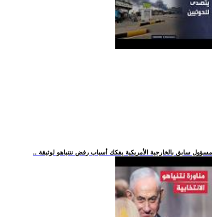
.. مسؤول سابق بالخارجية الأمريكية يفكك أسباب رفض نتنياهو لوثيقة