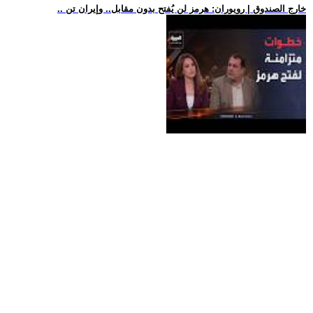
.. خارج الصندوق | رويوران: هرمز لن يُفتح بدون مقابل.. وإيران تن