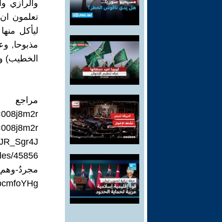
والرازي وا
تعلمون ان 
ليأكل منها
مذبوحا, وع
الخطيب) وح
مراجع
=008j8m2r
=008j8m2r
lJR_Sgr4J
مجردُ-وهم.html
HbcmfoYHg