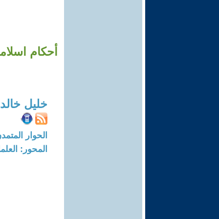
أحكام اسلامي
خليل خالد
الحوار المتمدن-العدد: 4199 - 13
المحور: العلما