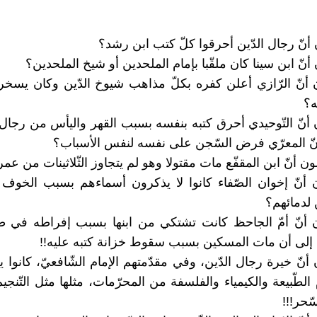
أنّ رجال الدّين أحرقوا كلّ كتب ابن رشد؟
نّ ابن سينا كان ملقّبا بإمام الملحدين أو شيخ الملحدين؟
أنّ الرّازي أعلن كفره بكلّ مذاهب شيوخ الدّين وكان يسخ
ه؟
أنّ التّوحيدي أحرق كتبه بنفسه بسبب القهر واليأس من رجال 
ّ المعرّي فرض السّجن على نفسه لنفس الأسباب؟
ون أنّ ابن المقفّع مات مقتولا وهو لم يتجاوز الثّلاثينات من عم
أنّ إخوان الصّفاء كانوا لا يذكرون أسماءهم بسبب الخوف 
 لدمائهم؟
 أنّ أمّ الجاحظ كانت تشتكي من ابنها بسبب إفراطه في ط
إلى أن مات المسكين بسبب سقوط خزانة كتبه عليه!!
نّ خيرة رجال الدّين، وفي مقدّمتهم الإمام الشّافعيّ، كانوا ي
لطّبيعة والكيمياء والفلسفة من المحرّمات، مثلها مثل التّنجي
سّحر!!!