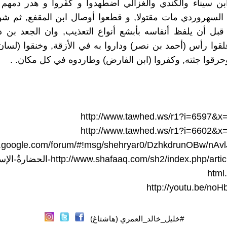
بن سيناء والكندي والغزالي اضطهدوا و كفّروا و هدر دمهم ,
السهروردي مات مقتولا, و قطعوا أوصال ابن المقفع, ثم شو
 قبل أن يلفظ أنفاسه بأبشع أنواع التعذيب, وان الجعد بن
لقوا رأس (أحمد بن نصر) وداروا به في الأزقة, وخنقوا (لسان
رقوا جثته, وكفروا (ابن الفارض) وطاردوه في كل مكان. .
http://www.tawhed.ws/r1?i=6597&x
http://www.tawhed.ws/r1?i=6602&x
ps.google.com/forum/#!msg/shehryar0/DzhkdrunOBw/nAv
tp://www.shafaaq.com/sh2/index.php/articles/45856
http://youtu.be/no
#خليل_خالد_العمري (هاشتاغ)