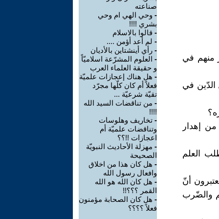
صناعته
-
وحي الهي ام وحي
بشري !!!!
-
قالوا بالاسلام
-
لم أعد أؤمن ....
-
رأي أينشتاين بالأديان
ر منهم في
-
العلوم المشرّعة اسلاميّاً
و حقيقة العلماء العرب
-
هل هناك إعجازات علميّة
الدّين في
فعلاً أم كان كلّها مجرّد
تقيّة شرعيّة ...
-
من تناقضات السيد الله
ره؟
!!!!
-
تخاريف وهلوسات
من إهدار
وتناقضات علميّة أم
اعجازات !!؟؟
-
مهزلة الأحاديث النبويّة
لب العلم
الصحيحة
-
هل كان هذا من اخلاق
وافعال رسول الله
عتبرون أنّ
-
هل كان الله هو الله
القمر ؟؟؟!!
م والضّرب
-
هل كان الصحابة مؤمنون
فعلاً ؟؟؟؟