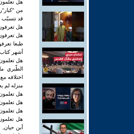
هل تعلمون أ
من "كبار"رج
قد تتسبّب 
هل تعرفون 
هل تعرفون 
طبعا تعرف
أشهر كتاب 
هل تعلمون
الطّبري ما
اختلافه مع 
منزله لم يع
هل تعلمون 
هل تعلمون 
هل تعلمون 
هل تعلمون 
أبن حيان, 