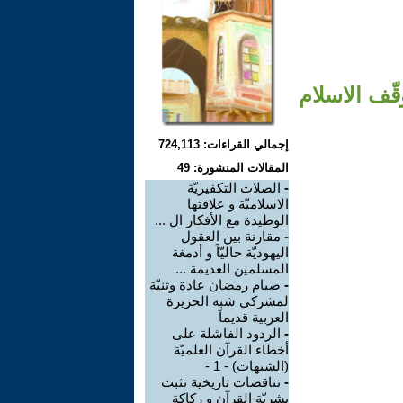
قّف الاسلام
إجمالي القراءات: 724,113
المقالات المنشورة: 49
-
الصلات التكفيريّة
الاسلاميّة و علاقتها
الوطيدة مع الأفكار ال ...
-
مقارنة بين العقول
اليهوديّة حاليّاً و أدمغة
المسلمين العديمة ...
-
صيام رمضان عادة وثنيّة
لمشركي شبه الحزيرة
العربية قديماً
-
الردود الفاشلة على
أخطاء القرآن العلميّة
(الشبهات) - 1 -
-
تناقضات تاريخية تثبت
بشريّة القرآن و ركاكة