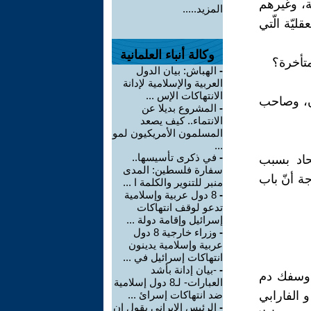
ية، وغيرهم
المزيد.....
ليّة الّتي
وكالة أنباء العلمانية
متأخرة؟
-
الهباش: بيان الدول
العربية والإسلامية لإدانة
الانتهاكات الإس ...
ن، وصاحب
-
المشروع بديلا عن
الانتماء.. كيف يصعد
المسلمون الأمريكيون لمو
...
-
في ذكرى تأسيسها..
لحاد بسبب
سفارة فلسطين: المدى
ة أنّ باب
منبر للتنوير والكلمة ا ...
-
8 دول عربية وإسلامية
تدعو لوقف انتهاكات
إسرائيل وإقامة دولة ...
-
وزراء خارجية 8 دول
عربية وإسلامية يدينون
انتهاكات إسرائيل في ...
-
-بيان إدانة بأشد
, وسفك دم
العبارات- لـ8 دول إسلامية
 الفارابي
ضد انتهاكات إسرائ ...
-
الرئيس الإيراني يقول إن