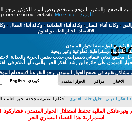
ة التصفح والنشر، الموقع يستخدم بعض أنواع الكوكيز نرجو النق
More info - المزيد
experience on our website
الفن
-
وكالة أنباء اليسار
-
وكالة أنباء العلمانية
-
وكالة أنباء العمال
-
وكا
الاقتصاد
-
اخبار الطب والعلوم
 الرئيسي لمؤسسة الحوار المتمدن
، علمانية، ديمقراطية، تطوعية وغير ربحية
ل مجتمع مدني علماني ديمقراطي حديث يضمن الحرية والعدالة الاجتم
حوار المتمدن على جائزة ابن رشد للفكر الحر والتى نالها أعلام في الفك
م مشاكل تقنية في تصفح الحوار المتمدن نرجو النقر هنا لاستخدام الموقع
كوردي
English
الاخبار
مراكز
الحوار المتمدن
د الفكر الديني
-
خليل خالد العمري
- أحكام اسلامية مجحفة بحق العلماء ا
 وتبرعاتكن المالية تحفظ استقلال الحوار المتمدن، فشاركونا 
استمرارية هذا الفضاء اليساري الحر