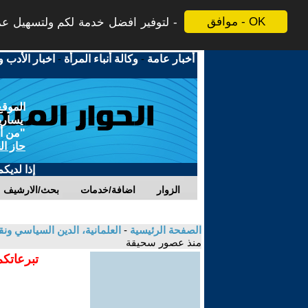
موافق - OK
لتوفير افضل خدمة لكم ولتسهيل عملي
أخبار عامة
-
وكالة أنباء المرأة
-
اخبار الأدب و
الموقع
يسارية
"من أج
حاز ال
إذا لديك
الزوار
اضافة/خدمات
بحث/الارشيف
الصفحة الرئيسية
-
العلمانية، الدين السياسي ونق
منذ عصور سحيقة
تبرعاتكم