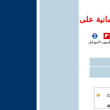
انية على
يبورد
الموبايل