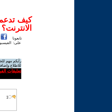
كيف تدعم-
الانترنت؟
تابعونا
على:
الفيسب
رأيكم مهم للج
للاطلاع وإضافة
تعليقات الف