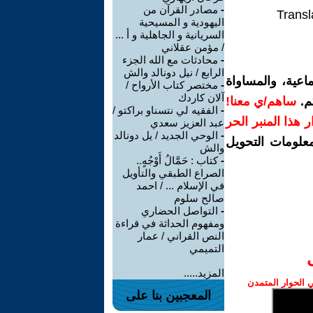
-
مصادر القرآن من
Transl
اليهودية و المسيحية
السريانية و الجاهلية و أ ...
/ مؤمن عقلاني
-
محادثات مع الله الجزء
الرابع / نيل دونالد والش
اعية، والمساواة
-
مختصر كتاب الأرواح /
آلان كاردك
م.
ساهم/ي معنا!
-
الفقيه لي نتسناو براكتو /
رار هذا المنبر الحر
عبد العزيز سعدي
-
الوحي الجديد / يل دونالد
معلومات التحويل
والش
-
كتاب : حَمَّالُ أَوْجُهٍ..
الصراع الطبقي والتأويل
في الإسلام ... / احمد
صالح سلوم
-
التواصل الحضاري
ومفهوم الحداثة في قراءة
النص القراني / عمار
التميمي
المزيد.....
الحوار المتمدن
المعجبين بنا على