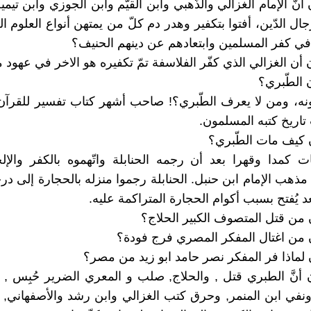
نّ الإمام الغزالي والذّهبي وابن القيّم وابن الجوزي وابن تيم
ال الدّين، أفتوا بتكفير وهدر دم كلّ من يمتهن أنواع العلوم العق
في كفر المسلمين وابتعادهم عن دينهم الحنيف؟
أن الغزالي الذي كفّر الفلاسفة تمّ تكفيره هو الاخر في عهود 
الطّبري؟
ونه، ومن لا يعرف الطّبري؟! صاحب أشهر كتاب تفسير للقرآ
تاريخ كتبه المسلمون.
 كيف مات الطّبري؟
ت كمدا وقهرا بعد أن رجمه الحنابلة واتّهموه بالكفر والإ
مذهب الإمام ابن حنبل. الحنابلة رجموا منزله بالحجارة إلى درج
د يُفتح بسبب أكوام الحجارة المتراكمة عليه.
من قتل المتصوف الكبير الحلاج؟
من اغتال المفكر المصري فرج فودة؟
لماذا فر المفكر نصر حامد ابو زيد من مصر؟
أنَّ الطبري قتل , والحلاج, صلب و المعري الضرير حُبِس 
ونفي ابن المنمر, وحرق كتب الغزالي وابن رشد والأصفهاني, و