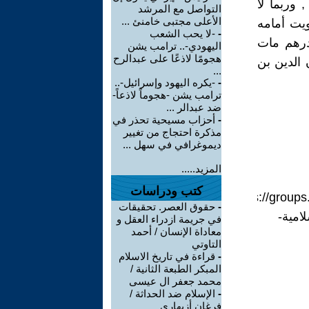
 وربما لا
التواصل مع المرشد
الأعلى مجتبى خامنئ ...
يت أمامه
-
-لا يحب الشعب
 درهم مات
اليهودي-.. ترامب يشن
هجومًا لاذعًا على عبدالرح
 الدين بن
...
-
-يكره اليهود وإسرائيل-..
ترامب يشن -هجوماً لاذعاً-
ضد عبدالر ...
-
أحزاب مسيحية تحذر في
مذكرة احتجاج من تغيير
ديموغرافي في سهل ...
المزيد.....
كتب ودراسات
https://grou
-
حقوق العصر. تحقيقات
ht-الحضارةُ-الإسلامية-
في جريمة ازدراء العقل و
معاداة الإنسان / أحمد
التاوتي
-
قراءة في تاريخ الاسلام
المبكر الطبعة الثانية /
محمد جعفر ال عيسى
-
الإسلام ضد الحداثة /
فرغان أزيهاري