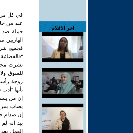
في كل مرح
عنه من خلا
اخر الافلام
حملة ضد ا
الهاربين م
فجميع شرا
"فالفضائي
نشرت مجموع
للسوق ولا 
زوجة رأسما
بأنها "أدب 
إن من يسمع
يصاب بمرض
إن صدام حس
بيد انه لم
العمل بعد 