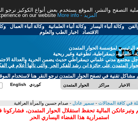
ة التصفح والنشر، الموقع يستخدم بعض أنواع الكوكيز نرجو النق
More info - المزيد
experience on our website
الفن
-
وكالة أنباء اليسار
-
وكالة أنباء العلمانية
-
وكالة أنباء العمال
-
وكا
الاقتصاد
-
اخبار الطب والعلوم
 الرئيسي لمؤسسة الحوار المتمدن
، علمانية، ديمقراطية، تطوعية وغير ربحية
ل مجتمع مدني علماني ديمقراطي حديث يضمن الحرية والعدالة الاجتم
حوار المتمدن على جائزة ابن رشد للفكر الحر والتى نالها أعلام في الفك
م مشاكل تقنية في تصفح الحوار المتمدن نرجو النقر هنا لاستخدام الموقع
كوردي
English
الاخبار
مراكز
الحوار المتمدن
لة في كافة المجالات
-
سمير عادل
- صدام حسين والمرأة العراقية
 وتبرعاتكن المالية تحفظ استقلال الحوار المتمدن، فشاركونا 
استمرارية هذا الفضاء اليساري الحر