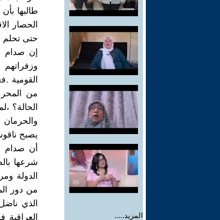
طالبها بأن
الحصار الا
حتى تحلم أ
إن صدام ح
وزفراتهم 
القومية .ف
من المحرم
الحالة؟ ،ل
والحرمان .
يصبح ناقو
أن صدام ح
شرعها بالض
من دور الم
الذي ناضل
المزيد.....
العراقية ف