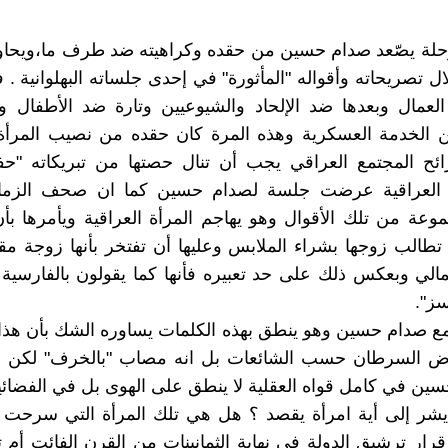
لة يصّعد صدام حسين من حقده وكراهيته ضد طرف ما،ويحاول
ل تصريحاته وأقواله "المأثورة" في إحدى جلساته البهلوانية .
لعمال وبعدها ضد الإلحاد والشيوعيين وتارة ضد الأطفال 
ن الخدمة العسكرية وهذه المرة كان حقده من نصيب المرأة 
ئح المجتمع العراقي يجب أن تنال حصتها من تبريكاته "حفظ
ة العراقية عرضت جلسة لصدام حسين كما ان صحف الزمان
ة من تلك الأقوال وهو يهاجم المرأة العراقية ويأمرها بأ
تطالب زوجها بشراء الملابس وعليها أن تفتخر بأنها زوجة م
لي وبعكس ذلك على حد تعبيره فأنها كما يقولون بالفارسية أ
سز".
 صدام حسين وهو ينطق بهذه الكلمات يساوره الشك بأن هذا 
 السرطان حسب الشائعات بل انه مصاب "بالخرف" لكن ا
ين في كامل قواه العقلية لا ينطق على الهوى بل في الفضائي
 يشر إلى أية امرأة يقصد ؟ هل هي تلك المرأة التي سرحت 
قرار ترشيق الدولة في نهاية الثمانينات من القرن الفائت أم ت