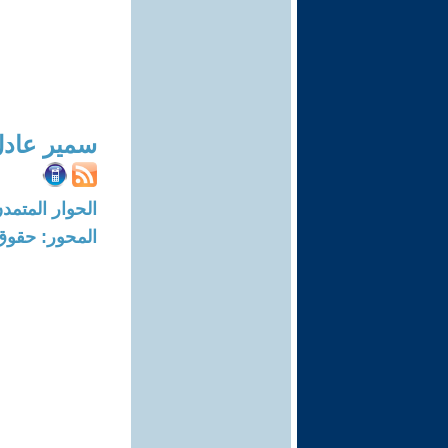
سمير عاد
الحوار المتمدن-العدد: 1 - 001
المحور: حقوق 