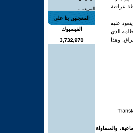
ال كنسن أجهزته القمعية في 14 محافظة عراقية
المزيد.....
المعجبين بنا على
تعود عليه
الفيسبوك
ظامه الذي
راق. وهذا
3,732,970
Transl
اعية، والمساواة