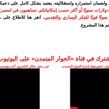
. ولضمان استمراره واستقلاليته، يعتمد بشكل كامل على دعمك
دعمكم بمبلغ 10 دولارات سنويًا أو أكثر حسب إمكانياتكم، تساهمون في استم
وتًا قويًا للفكر اليساري والتقدمي
،
انقر هنا للاطلاع على 
م هذا المشروع
.
شترك في قناة «الحوار المتمدن» على اليوتيوب
ز، عضو هيئة إدارة الحوار المتمدن
في رحيل شاكر الناصري، أحد مؤسسي 