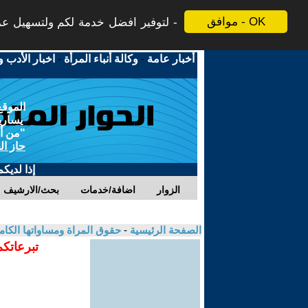
موافق - OK
لتوفير افضل خدمة لكم ولتسهيل عملي
أخبار عامة
-
وكالة أنباء المرأة
-
اخبار الأدب و
الموقع
يسارية
"من أج
حاز ال
إذا لديك
الزوار
اضافة/خدمات
بحث/الارشيف
الصفحة الرئيسية
-
حقوق المراة ومساواتها الكام
تبرعاتكم