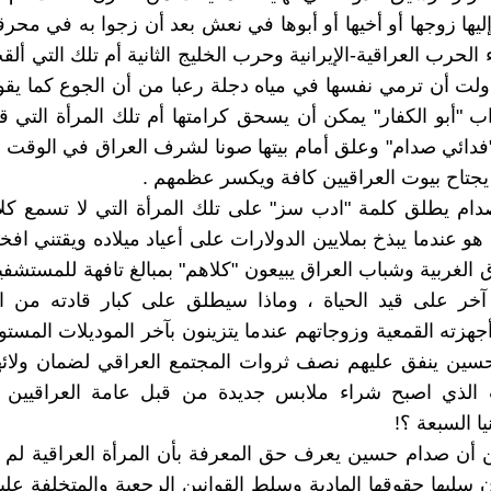
ليها زوجها أو أخيها أو أبوها في نعش بعد أن زجوا به في محرق
اء الحرب العراقية-الإيرانية وحرب الخليج الثانية أم تلك التي ألق
لت أن ترمي نفسها في مياه دجلة رعبا من أن الجوع كما يق
ب "أبو الكفار" يمكن أن يسحق كرامتها أم تلك المرأة التي 
 "فدائي صدام" وعلق أمام بيتها صونا لشرف العراق في الوقت 
يجتاح بيوت العراقيين كافة ويكسر عظمهم .
دام يطلق كلمة "ادب سز" على تلك المرأة التي لا تسمع كلا
و عندما يبذخ بملايين الدولارات على أعياد ميلاده ويقتني افخ
الغربية وشباب العراق يبيعون "كلاهم" بمبالغ تافهة للمستشفيا
 آخر على قيد الحياة ، وماذا سيطلق على كبار قادته من ا
هزته القمعية وزوجاتهم عندما يتزينون بآخر الموديلات المست
سين ينفق عليهم نصف ثروات المجتمع العراقي لضمان ولائه
الذي اصبح شراء ملابس جديدة من قبل عامة العراقيين
ا السبعة ؟!
 أن صدام حسين يعرف حق المعرفة بأن المرأة العراقية لم ي
 سلبها حقوقها المادية وسلط القوانين الرجعية والمتخلفة عليه