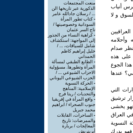
منعت المجتمعات
رس أنياب
الذكورية عبر تاريخها الن
... / رسلان جادالله عامر
لسوق و لا
-
كتاب تطور المرأة
السودانية وخصوصيتها /
تاج السر عثمان
لعراقيين
-
كراهية النساء من الجذور
 وأحلامه
إلى المواجهة: استكشاف
شامل للسياقات، ... /
نظر صدام
خليل إبراهيم كاظم
 على هذه
الحمداني
-
الطابع الطبقي لمسألة
هذا الجوع
المرأة وتطورها. مسؤولية
الاحزاب الشيوعي ... /
شي؟ عندها
الحزب الشيوعي اليوناني
-
الحركة النسوية
الإسلامية: المناهج
رات التي
والتحديات / ريتا فرج
رار ترشيق
-
واقع المرأة في إفريقيا
جنوب الصحراء / ابراهيم
ائر ،فهو يخشى
محمد جبريل
في العراق
-
الساحرات، القابلات
والممرضات: تاريخ
 النسوية
المعالِجات / بربارة
 فهو يدرك
أيرينريش