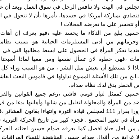
 تجلس في البيت ولا تنافس الرجل في سوق العمل وبعد أن غ
قتصادي بمباركة أمريكا في جسدها، يأمرها بأن لا تتجول في ا
و تتحسر على ما تعرضه المحلات !
سين يبلغ من الذكاء ما يحسد عليه ،فهو يعرف إن آهات ا
وحرمانهم من أدنى المستلزمات الحياتية هو بسبب نظامه
عندما تفكر المرأة في الحصول على ابسط مطالبها التي في 
ات ،فهي خطوة لان تسأل نفسها ومن معها لماذا أصبحنا
ماذا لا نستطيع أن نعيش مثل البشر ، من هو السبب وراء كل 
.الخ من تلك الأسئلة الممنوع تداولها في قاموس البعث الفا
س الخطر يدق لدك نظام صدام.
سين كممثل لتيار قومي فاشي ،رغم جميع القوانين والقرا
د من المرأة والمحاولة لتقليل من شانها وأهانتها بدءا من ق
الدولة ومرورا بقرار 111 لمجلس قيادة الثورة وانتهاءا بقانون العش
رأة في تغيير المجتمع . فجزء كبير من تاريخ الحركة الثورية 
 من اجل حياة افضل كما يعرفه صدام حسين احتلته الحركة
لا غرابة من أقوال صدام حسين المناهضة للنساء العراقيات