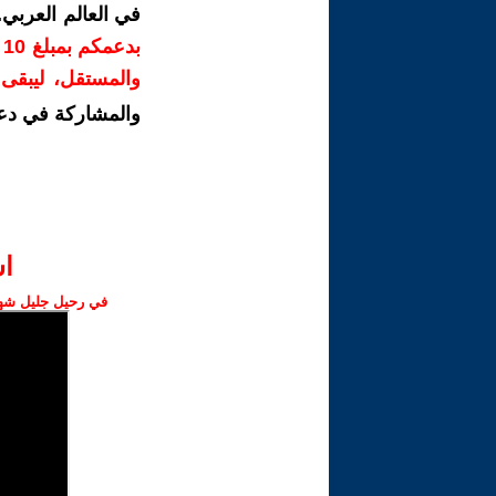
في العالم العربي
ب
والمستقل، ليبقى ص
والمشاركة في دع
ا‫
في رحيل جليل شهبا