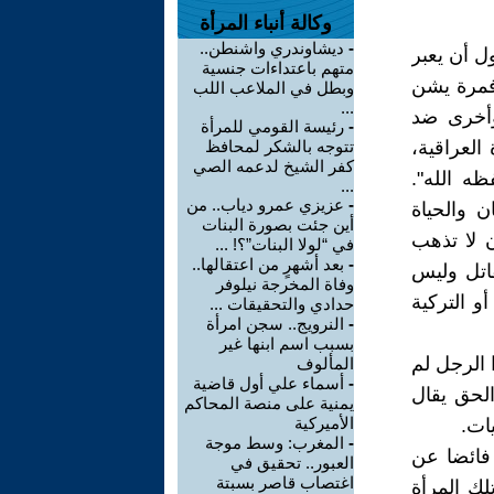
وكالة أنباء المرأة
-
ديشاوندري واشنطن..
 أن يعبر
متهم باعتداءات جنسية
 فمرة يشن
وبطل في الملاعب اللب
...
وأخرى ضد
-
رئيسة القومي للمرأة
العراقية،
تتوجه بالشكر لمحافظ
كفر الشيخ لدعمه الصي
ه الله".
...
-
عزيزي عمرو دياب.. من
 والحياة
أين جئت بصورة البنات
ن لا تذهب
في “لولا البنات”؟! ...
-
بعد أشهرٍ من اعتقالها..
قاتل وليس
وفاة المخرجة نيلوفر
و التركية
حدادي والتحقيقات ...
-
النرويج.. سجن امرأة
بسبب اسم ابنها غير
الرجل لم
المألوف
-
أسماء علي أول قاضية
لحق يقال
يمنية على منصة المحاكم
الأميركية
ات.
-
المغرب: وسط موجة
فائضا عن
العبور.. تحقيق في
اغتصاب قاصر بسبتة
لك المرأة