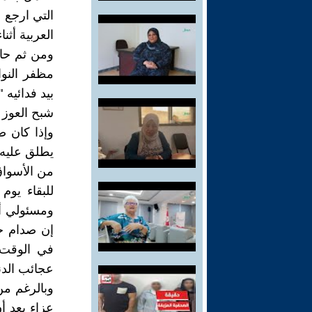
التي ارجع إ
العربية أثن
ومن ثم حاو
مظفر النوا
بيد فدائيه
شبح العوز 
وإذا كان ص
يطلق عليه ه
من الأسواق 
للبقاء يوم
ومسئولي أج
إن صدام ح
في الوقت 
عجائب الدني
وبالرغم من
عزاء بعد أن