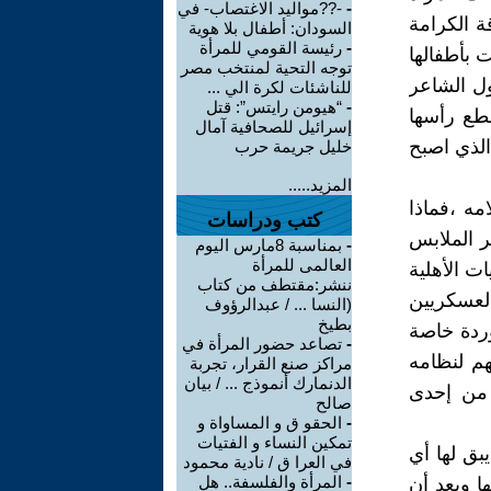
-
-??مواليد الاغتصاب- في
ة الكرامة
السودان: أطفال بلا هوية
-
رئيسة القومي للمرأة
ت بأطفالها
توجه التحية لمنتخب مصر
ول الشاعر
للناشئات لكرة الي ...
-
“هيومن رايتس”: قتل
قطع رأسها
إسرائيل للصحافية آمال
الذي اصبح
خليل جريمة حرب
المزيد.....
مه ،فماذا
كتب ودراسات
ر الملابس
-
بمناسبة 8مارس اليوم
العالمى للمرأة
ت الأهلية
ننشر:مقتطف من كتاب
لعسكريين
(النسا ... / عبدالرؤوف
بطيخ
وردة خاصة
-
تصاعد حضور المرأة في
م لنظامه
مراكز صنع القرار، تجربة
الدنمارك أنموذج ... / بيان
 من إحدى
صالح
-
الحقو ق و المساواة و
تمكين النساء و الفتيات
بق لها أي
في العرا ق / نادية محمود
-
المرأة والفلسفة.. هل
ا وبعد أن