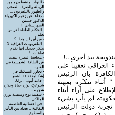
-
النواب منشغلون بأمور
الزبالة والصرف الصحي
والظهور بالتلفزيون ...
-
دفاعاً عن زعيم الكهرباء
الدكتور حسين
الشهرستاني..!
-
الحكام الطغاة آخر من
يعلم ..!
-
من أين لك هذا ..؟
-
التلفزيونات العراقية لا
تبتكر جديدا.. إنها تقدم
تفاهات ..!
دويجة بيد أخرى ..!
-
محافظ البصرة يبحث
عن الطاقة الشمسية في
العراقي تعقيباً على
الفاو ..!
-
تجاوز التشكيك في
لكافرة بأن الرئيس
إشكالية ثقافة الشعر ..
أثناء تنكـّره بمهنة
-
حامد أيوب : تراثٌ
شيوعيٌ، نورُه حياة وجذرُه
لاع على آراء أبناء
شجرة ..
-
سفينة نوح وسفينة نوري
كومته لم يأتِ بشيء
المالكي ..!
-
في احتفالية العاصمة
د تجربة دولت الرئيس
الثقافية .. بغداد بين اليأس
والسطوع ..
بمهنة (عربنجي) يجوب