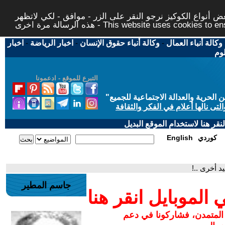
 أنواع الكوكيز نرجو النقر على الزر - موافق - لكي لاتظهر
This website uses cookies to ensure you ge
وكالة أنباء العمال
-
وكالة أنباء حقوق الإنسان
-
اخبار الرياضة
-
اخبار
لوم
التبرع للموقع - ادعمونا
حرية والعدالة الاجتماعية للجميع
"
تى نالها أعلام في الفكر والثقافة
قر هنا لاستخدام الموقع البديل
كوردي
English
د أخرى ..!
جاسم المطير
لموبايل انقر هنا
 المتمدن، فشاركونا في دعم