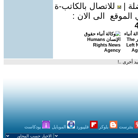
لة
|
للاتصال بالكاتب-ة
موقع الى الان :
د أخرى ..!
بنترست
بلوكر
فليبورد
الموبايل
بودكاست