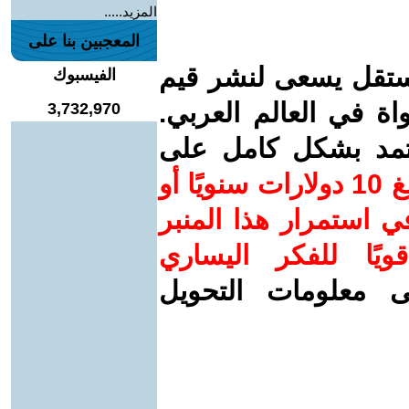
المزيد.....
المعجبين بنا على
ستقل يسعى لنشر قيم
الفيسبوك
واة في العالم العربي.
3,732,970
عتمد بشكل كامل على
ساهم/ي معنا! بدعمكم بمبلغ 10 دولارات سنويًا أو
 استمرار هذا المنبر
ويًا للفكر اليساري
ى معلومات التحويل