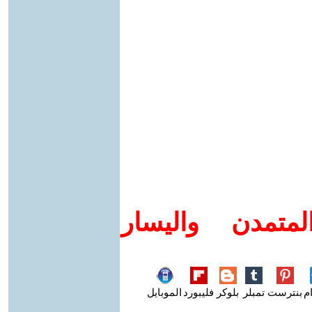
متمدن واليسار
م
بنترست
تمبلر
بلوكر
فليبورد
الموبايل