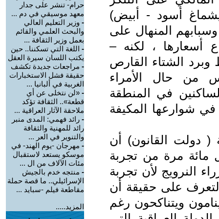
حرام- تنشر على جدار
شماغ أسود - أبيض)
معهد موسيقي في دم ...
-
وزير التعليم العالي
سبابهم المنهال على
والبحث العلمي والقائم
بعمل وزير الثقافة ...
 أسعارها ، لكنه –
-
اللغة التي تسكننا.. حين
يكتب اللسان سيرة العقل
 وبرد الشتاء القارص
-
مراجعات جديدة تكشف
س من حال الأمراء
حقيقة فشل الاستخبارات
الغربية في ألبانيا ...
الساكنين في المنطقة
-
«لن نتخلى عن أي
قطعة».. الثقافة تؤكد
في شوارعها المكيفة
ملاحقة الآثار العراقية ...
-
رائد فهمي: المدى منبر
رائد للمهنية والثقافة
والتنوير في العر ...
( دولت القانون) أن
-
مهرجان -يوم الهند- في
 مائة مرة من تجربة
موسكو يستعد لاستقبال
مئات الآلاف من ال ...
اء النرويج لأن تجربة
-
منتجه خدم بالجيش
الإسرائيلي.. ما قصة حملة
لتعرف على حقيقة أن
مقاطعة فيلم -سبايد ...
ينامون ويتناكحون رغم
المزيد.....
الدولة العراقية التي