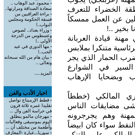
-
محمود عبد الوهاب ..
قة الخضراء للتعرف
سعادة الصداقة ومرارتها..
-
براءة العراقيين من
لين عن العمل ممسكاً
فسقة الحكومة ومجلس
النواب..!
 بخير ..!
-
وزراء بغداد.. لصوص
وعسطوس من الدرجة
مهنة قيادة العربانة
الأولى ..!
رئاسية متنكرا بملابس
-
مها الدوري في عيد
الحب..!
ضرب الحمار الذي يجر
-
بيان هام من الله سبحانه
وتعالى ..
لسير في الشوارع
المزيد.....
اب وبضحايا الإرهاب
اخبار الأدب والفن
ي المالكي (خططاً
-
قطط الإرميتاج تواصل
اشى مضايقات الناس
تقليدا عمره ثلاثة قرون
في حراسة الفن وال ...
مهنة وهم يجرجرونه
-
مهرجان مالمو ينطلق
اليوم بموسيقى وفعاليات
نفط سواء كان ابيضاً
وأطعمة من مختلف أن ...
-
سوريا...عبارة -المعازف
المالكي على التنكر