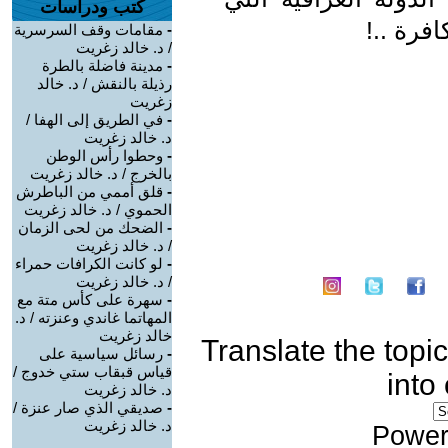
كتب ودراسات
فرة ..!
-
مقامات وقف السرسرية
/ د. خالد زغريت
-
مدينة فاضلة بالطرة
رذيلة بالنقش / د. خالد
زغريت
-
في الطريق إلى الهفا /
د. خالد زغريت
-
وحطوا رأس الوطن
بالخرج / د. خالد زغريت
-
قلق أممي من الباطرش
الحموي / د. خالد زغريت
-
الضحك من لحى الزمان
/ د. خالد زغريت
-
لو كانت الكرافات حمراء
/ د. خالد زغريت
-
سهرة على كأس متة مع
المهاتما غاندي وعنزته / د.
خالد زغريت
Translate the topic
-
رسائل سياسية على
قياس قبقاب ستي خدوج /
into
د. خالد زغريت
-
صديقي الذي صار عنزة /
د. خالد زغريت
Power