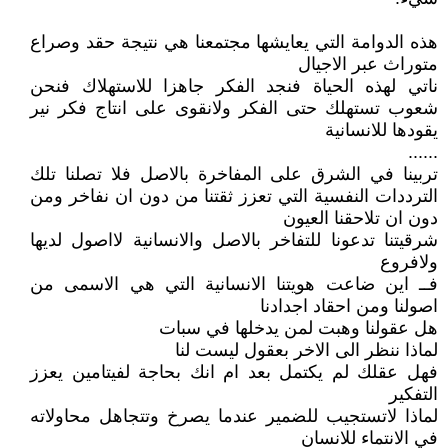
هذه الدوامة التي يعايشها مجتمعنا هي نتيجة حقد وصراع
متوراث عبر الاجيال
ناتي لهذه الحياة فنجد الفكر جاهزا للاستهلاك فنحن
شعوب تستهلك حتى الفكر ولانقوى على انتاج فكر نير
يقودها للانسانية
......
تربينا في الشرق على المفاخرة بالاصل فلا تصلنا تلك
الترددات النفسية التي تعزز ثقتنا من دون ان نفاخر ومن
دون ان تلاحقنا العيون
شرقيتنا تدعونا للتفاخر بالاصل والانسانية لااصول لديها
ولافروع
فــ اين ضاعت هويتنا الانسانية التي هي الاسمى من
اصولنا ومن احقاد اجدادنا
هل عقولنا وهبت لمن يدخلها في سبات
لماذا ننظر الى الاخر بعقول ليست لنا
فهل عقلك لم يكتمل بعد ام انك بحاجة لفيتامين يعزز
التفكير
لماذا لاتستجيب للضمير عندما يصرخ وتتجاهل محاولاته
في الانتماء للانسان