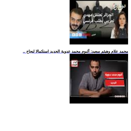
.. محمد علام وهيثم سعيد: ألبوم محمد عدوية الجديد استكمالا لنجاح