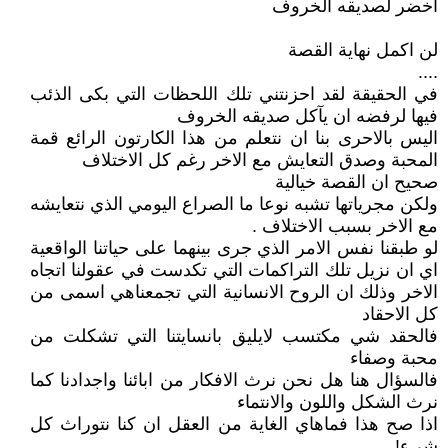
اخضر لصديقه الخروف
لن اكمل نهاية القصة
....
في الحقيقة لقد احزنتني تلك اللحظات التي بكى الذئب
فيها لرفضه ان يآكل صديقه الخروف
اليس بالاحرى بنا ان نتعلم من هذا الكارتون الرائع قمة
المحبة وصدق التعايش مع الاخر رغم كل الاختلاف
صحيح ان القصة خيالية
ولكن مجرياتها تشبه نوعا ما الصراع اليومي الذي نتعايشه
مع الاخر بسبب الاختلاف .
لو طبقنا نفس الامر الذي جرى بينهما على حياتنا الواقعية
اي ان نزيل تلك التراكمات التي تكدست في عقولنا اتجاه
الاخر وذلك ان الروح الانسانية التي تجمعناهي اسمى من
كل الاحقاد
فالحقد شي مكتسب لايليق بانسايتنا التي تشكلت من
محبة وصفاء
فالسؤال هنا هل نحن نرث الافكار من ابائنا واجدادنا كما
نرث الشكل واللون والانتماء
اذا صح هذا فماهاي الغاية من العقل ان كنا نتوراث كل
شيء!