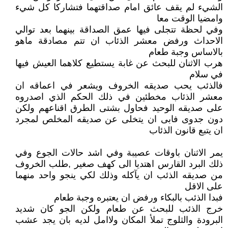
الشيء لم يقف عائق امام صداقتهما فتشاركا كل شيء
وامضيا الوقت معا
وفي لحظة تتجلى فيها عمق الصداقة بينهما بعد توالي
الاحداث ورفض معشر الذئاب ان تتم مصادقة ماهو
بالاساس وجبة طعام
هرب الاثنان للبحث عن غابة يستطيع كلاهما العيش فيها
في سلام
فالذئب يحب صديقه الخروف ويشعر في اعماقه ان
معشر الذئاب مخطئين في ذلك الحكم الذي اصدروه
على صديقه الوحيد فحاول بشتى الطرق اقناعهم ولكن
دون جدوى فابى ان يتخلى عن صديقه المخلص لمجرد
ان يتبع قانون الذئاب
يمر الاثنان باوقات عصيبة وفي اشد حالات الجوع وفي
ذلك البرد القارس اهتديا الى كهف صغير ,طلب الخروف
من صديقه الذئب ان يآكله وذلك لكي ينجو واحد منهما
على الاقل
فبدا الذئب بالبكاء ورفض ان يعتبره وجبة طعام
خرج الذئب للبحث عن طعام ولكن الجو كان شديد
البرودة والثلوج تملأ المكان ولاامل لديه بان يجد عشب