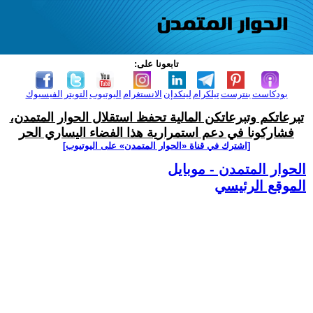
تابعونا على:
بودكاست
بنترست
تيلكرام
لينكدإن
الانستغرام
اليوتيوب
التويتر
الفيسبوك
تبرعاتكم وتبرعاتكن المالية تحفظ استقلال الحوار المتمدن،
فشاركونا في دعم استمرارية هذا الفضاء اليساري الحر
[اشترك في قناة ‫«الحوار المتمدن» على اليوتيوب]
الحوار المتمدن - موبايل
الموقع الرئيسي