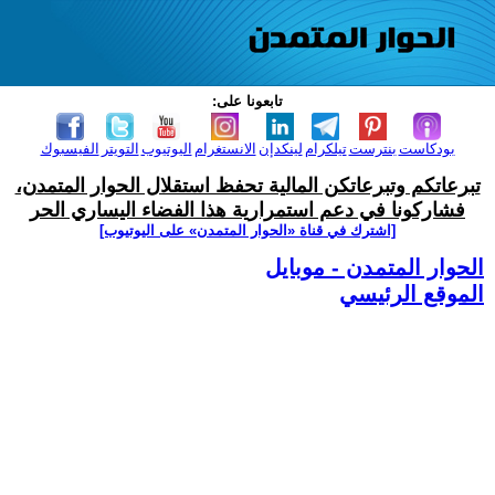
تابعونا على:
بودكاست
بنترست
تيلكرام
لينكدإن
الانستغرام
اليوتيوب
التويتر
الفيسبوك
تبرعاتكم وتبرعاتكن المالية تحفظ استقلال الحوار المتمدن،
فشاركونا في دعم استمرارية هذا الفضاء اليساري الحر
[اشترك في قناة ‫«الحوار المتمدن» على اليوتيوب]
الحوار المتمدن - موبايل
الموقع الرئيسي