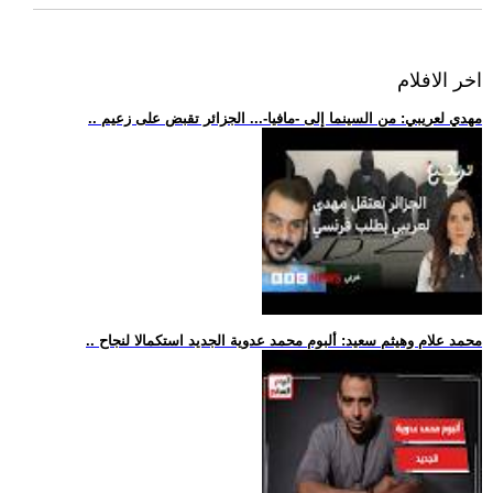
اخر الافلام
.. مهدي لعريبي: من السينما إلى -مافيا-... الجزائر تقبض على زعيم
.. محمد علام وهيثم سعيد: ألبوم محمد عدوية الجديد استكمالا لنجاح