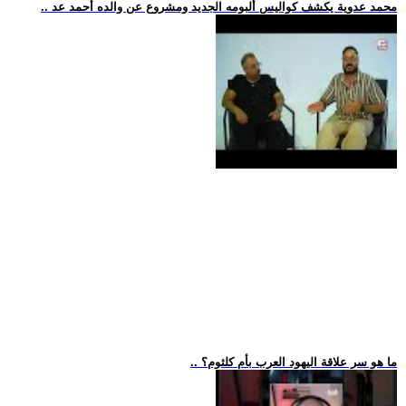
.. محمد عدوية يكشف كواليس ألبومه الجديد ومشروع عن والده أحمد عد
.. ما هو سر علاقة اليهود العرب بأم كلثوم؟