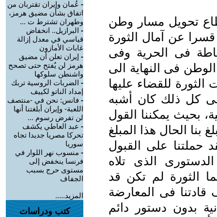
-
عُمان وإيران تقتربان من
اتفاق بشأن مضيق هرمز،
طاع تحويل مسار وطن
وطهران تشترط ت ...
-
البرازيل.. انخفاض
به قسرا عن آمال الثورة
قياسي في معدل إزالة
غابات الأمازون
ساطة فى الحرية وفى
-
إيران تعلن أن مضيق
 الوطن فى النهاية الى
هرمز لن يٌفتح حتى تصحح
واشنطن سلوكها
 الثورة للقضاء عليها
-
الضربات الروسية تربك
إمداد الناتو لكييف
 فى كل ذلك كان أشبه
-
فانس: نحن في -منتصف
اللعبة- وإيران أبلغتنا أنها
ة، بحيث يمكننا القول
لن تفرض رسوم ...
-
عبد العاطي يكشف
غ بنا الحال هذا المبلغ
تحركا مصريا جديدا تجاه
 حملتنا على القبول
سوريا
-
منسوب نهر اللوار في
ثم الإعلان الدستورى الذى تلاه
فرنسا ينخفض إلى
مستوى حرج بسبب
ا الثورة لم تكن قد
الجفاف
 قادتنا فى المعارضة
المزيد.....
نية بدون دستور دائم
كتب ودراسات