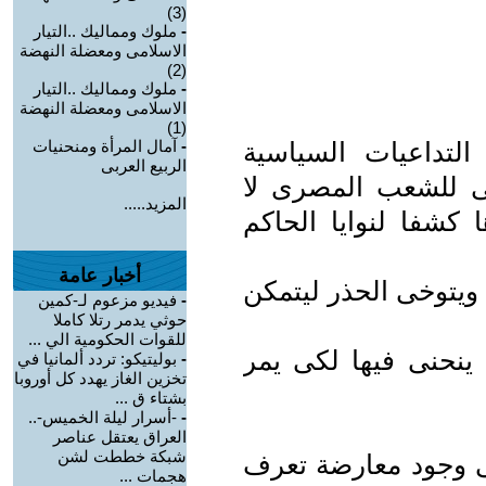
(3)
-
ملوك ومماليك ..التيار
الاسلامى ومعضلة النهضة
(2)
-
ملوك ومماليك ..التيار
الاسلامى ومعضلة النهضة
(1)
لتداعيات السياسية
-
آمال المرأة ومنحنيات
الربيع العربى
ى للشعب المصرى لا
المزيد.....
ا كشفا لنوايا الحاكم
أخبار عامة
 ويتوخى الحذر ليتمكن
-
فيديو مزعوم لـ-كمين
حوثي يدمر رتلا كاملا
للقوات الحكومية الي ...
ينحنى فيها لكى يمر
-
بوليتيكو: تردد ألمانيا في
تخزين الغاز يهدد كل أوروبا
بشتاء ق ...
-
-أسرار ليلة الخميس-..
العراق يعتقل عناصر
شبكة خططت لشن
فى وجود معارضة تعرف
هجمات ...