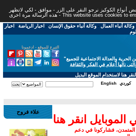
 أنواع الكوكيز نرجو النقر على الزر - موافق - لكي لاتظهر
This website uses cookies to ensure you ge
وكالة أنباء العمال
-
وكالة أنباء حقوق الإنسان
-
اخبار الرياضة
-
اخبار
لوم
التبرع للموقع - ادعمونا
حرية والعدالة الاجتماعية للجميع
"
تى نالها أعلام في الفكر والثقافة
قر هنا لاستخدام الموقع البديل
كوردي
English
علاء فروح
لموبايل انقر هنا
 المتمدن، فشاركونا في دعم