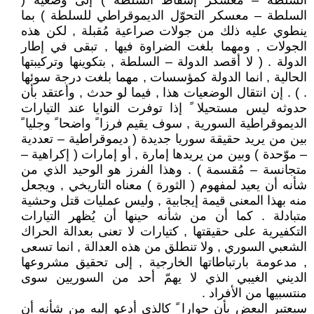
السلطة – معسكر إسقاط السلطة ) إلى وضعية (
السلطة – معسكر التحوّل الديموقراطي للسلطة ) بما
ينطوي عليه ذلك من جولات صراعية مُقبلة , لكن هذه
الجولات , ومهما بلغت الضراوة فيها , تبقى في إطار
الدولة . ( لا أقصد الدولة – السلطة , بتكوينها وتركيبتها
الحالية , انما الدولة كمؤسسات , مهما بلغت درجة سوئها
. ) . إن انتقال الوضعيات هذا , فيما لو حدث , وأعتقد بأن
حدوثه ليس مستحيلا ً إذا توفرت النوايا عند التيارات
الديموقراطية السورية , سوف يقيم فرزا ً واضحا ً وجليا ً
بين من يريد حقيقة سوريا جديدة ( ديموقراطية – تعددية
– موّحدة ) وبين من يريدها إمارة , أو إمارات ( إكراهية –
متجانسة – مُقسمة ) . وهذا الفرز هو الوحيد الذي من
شأنه أن يعيد لمفهوم ( الثورة ) معناه التاريخي , ويجعل
منه بهذا المعنى قيمة إيجابية , وليس عمليات قتل وحشية
متبادلة . كما أن من شأنه حينها أن يُظهر التيارات
التكفيرية على حقيقتها , كتيارات لا تعنى بعدالة الحراك
الشعبي السوري , ولا تنطلق من هذه العدالة , انما تسعى
, مدعومة بارتباطاتها الخارجية , إلى تحقيق مشروعها
الديني الغيبي الذي لا يهمّ أحد من السوريين سوى
منتسبيها من الأفراد .
سيعتبر البعض بأن حوارا ً كالذي أدعو إليه من شأنه أن