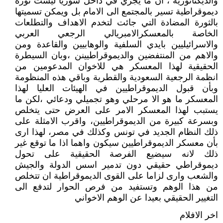
والديكتاتورية ، أن ما يجري في داخل سوريا ليست ثورة
ديموقراطية تسير بالمجتمع الى الامام بل ويمكن تسميتها
بالثورة المضادة التي جائت لتخدم الاهداف والتطلعات
الخاصة بالمعسكرالامبريالي الرجعي العربي
والاسرائيليين بايدي السلفية والوهابيين والقاعدة ومن
والاهم من المنتفضين والديموقراطيينن ،وبان السيطرة
الحقيقية لهذا المعسكر هي للاخوان المدعومين من
انظمة الرجعية السعودية والقطرية وباقي هذه المنظومة
وبأن قبول الديموقراطيين في الهيئات العليا لهذا
المعسكر ما هو الا مرحلي وهو تجميلي ودعائي ،لكن ما
يستبب لهذا المعسكر الامر على العرض حتى يتخلص
وبسرعة كبيرة من الديموقراطيين، واقرب الامثلة على
ذلك النظام الجديد في تونس وكذلك في مصر، لهذا ارى
بأن معسكر الديموقراطيين سيكون واهما اذا ما توقع غير
ذلك لانه سيضيع الفرصة الحقيقية على تحول
ديموقراطي حقيقي دون تدمير اسس الدولة والجيش
والشعب وارى لزاما على القوى الديموقراطية ان تتخلص
من هذا الوهم وتستفيد من فرص الحوار لتدفع الى
التغيير الحقيقي بعيدا عن الوهم الاخواني
اخر الافلام