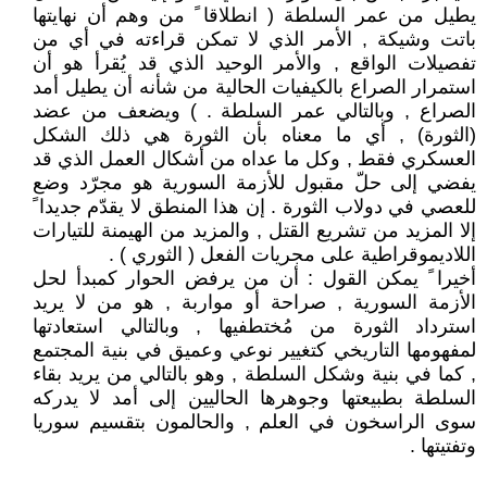
يطيل من عمر السلطة ( انطلاقا ً من وهم أن نهايتها
باتت وشيكة , الأمر الذي لا تمكن قراءته في أي من
تفصيلات الواقع , والأمر الوحيد الذي قد يُقرأ هو أن
استمرار الصراع بالكيفيات الحالية من شأنه أن يطيل أمد
الصراع , وبالتالي عمر السلطة . ) ويضعف من عضد
(الثورة) , أي ما معناه بأن الثورة هي ذلك الشكل
العسكري فقط , وكل ما عداه من أشكال العمل الذي قد
يفضي إلى حلّ مقبول للأزمة السورية هو مجرّد وضع
للعصي في دولاب الثورة . إن هذا المنطق لا يقدّم جديدا ً
إلا المزيد من تشريع القتل , والمزيد من الهيمنة للتيارات
اللاديموقراطية على مجريات الفعل ( الثوري ) .
أخيرا ً يمكن القول : أن من يرفض الحوار كمبدأ لحل
الأزمة السورية , صراحة أو مواربة , هو من لا يريد
استرداد الثورة من مُختطفيها , وبالتالي استعادتها
لمفهومها التاريخي كتغيير نوعي وعميق في بنية المجتمع
, كما في بنية وشكل السلطة , وهو بالتالي من يريد بقاء
السلطة بطبيعتها وجوهرها الحاليين إلى أمد لا يدركه
سوى الراسخون في العلم , والحالمون بتقسيم سوريا
وتفتيتها .