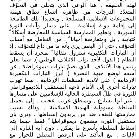
لهذه الحقيقة , هذا الوعي الذي يتجلى في التخوّف
المتعدّد الدرجات من ظاهرة اتساع نطاق هيمنة
المجموعات الاسلامية المسلّحة , وتحديدا ً تلك الطامحة
إلى إقامة دولة إسلامية , على مسار وآليات الثورة
السورية . وتظهر الممارسة السياسية للمعارضة أشكالا ً
مُتباينة , بل ومتعارضة أحيانا ً , من التعامل مع أسباب
التخوّف , حتى أن البعض يرى بأنه ما من داع للتخوّف , إذ
أن التيارات التكفيرية ستزول تلقائيا ً بمجرد أن يسقط
النظام ( القول لأحد نواب الائتلاف الوطني ), فيما يعلن
رئيس هذا الائتلاف , الذي يضمّ تيارات ديموقراطية , عن
أسفه لوضع جبهة النصرة ( أبرز التيارات التكفيرية
الارهابية ) على لائحة المنظمات الإرهابية . بينما تهرب
تيارات أخرى إلى الأمام ناعية المستقبل اللاديموقراطي
للثورة في ظلّ السيطرة الحالية للإسلاميين على مسارها
, غير أنها تسارع , وبمنطق غريب عجيب , إلى تحميل
السلطة مسؤولية الهيمنة الاسلامية , وذلك بسبب
ممارستها للعنف ضد من يريدون إسقاطها . وترى بأن
مستقبل الثورة مضمون ديموقراطيا ً فقط حينما يتم
إسقاط السلطة بأسرع ما يمكن . دون أية إشارة إلى
الآليات , مع التأكيد على الرفض المطلق للحوار مع