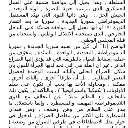
السلطة , وهذا يحيل إلى موافقة ضمنية على العمل
العسكري الذي تتزعمه جبهة النصرة , لواء التوحيد ,
الجيش الحرّ .. , وهي ذاتها القوى التي تهدّد المستقبل
الديموقراطي لسوريا الجديدة , سوريا ما بعد انتصار
الثورة !!!! أو أنها تحيل إلى موافقة ضمنيّة على التدخل
الخارجي , الذي يستجديه الائتلاف الوطني , واستجداه من
قبله المجلس الوطني .
الواضح إذا ً أن كلّ من تعنيه سوريا الجديدة , سوريا
الديموقراطية , التعددية , الواحدة , السيّدة , متخوّف من
عملية إسقاط النظام بالطريقة التي قد يؤدي إليها الصراع
الدائر . غير أن القلّة هي التي تجد لديها الجرأة للقول بأن
شكل الصراع الحالي وآلياته ليست الوحيدة لحصول
التغيير المطلوب . بل أن طرقا ً أخرى , وآليات أخرى ,
ممكنة , ومحاولة الأخذ بها يجب أن تكون على سلّم
الأولويات ( تكتيكيا ً واستراتيجيا ً ) . وبالتأكيد لن يكون ذلك
بالتحالف مع النظام بديلا ً عن التحالف مع القوى
اللاديموقراطية المهيمنة والمسيطرة , وإنما باستغلال ما
يبدو على النظام من وهن وضعف , ومن فقدان
للسيطرة على الكثير من مفاصل الصراع , للدخول في
حوار ينقل الاصطفافات في طرفي الصراع من وضعية (