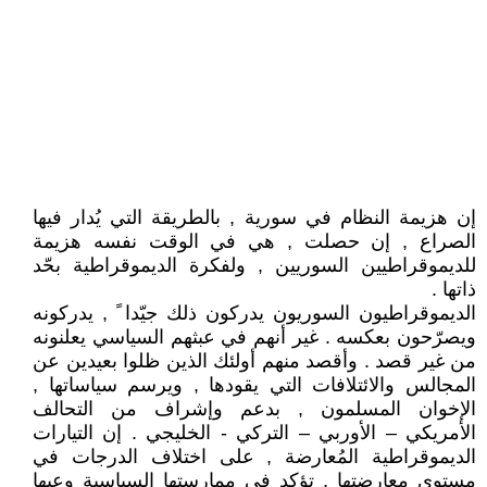
إن هزيمة النظام في سورية , بالطريقة التي يُدار فيها
الصراع , إن حصلت , هي في الوقت نفسه هزيمة
للديموقراطيين السوريين , ولفكرة الديموقراطية بحّد
ذاتها .
الديموقراطيون السوريون يدركون ذلك جيّدا ً , يدركونه
ويصرّحون بعكسه . غير أنهم في عبثهم السياسي يعلنونه
من غير قصد . وأقصد منهم أولئك الذين ظلوا بعيدين عن
المجالس والائتلافات التي يقودها , ويرسم سياساتها ,
الإخوان المسلمون , بدعم وإشراف من التحالف
الأمريكي – الأوربي – التركي - الخليجي . إن التيارات
الديموقراطية المُعارضة , على اختلاف الدرجات في
مستوى معارضتها , تؤكد في ممارستها السياسية وعيها