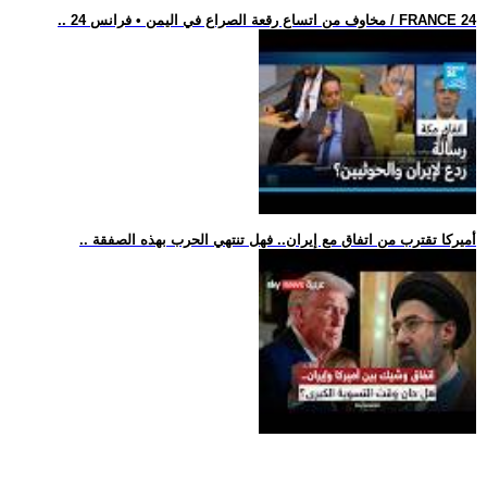
.. مخاوف من اتساع رقعة الصراع في اليمن • فرانس 24 / FRANCE 24
.. أميركا تقترب من اتفاق مع إيران.. فهل تنتهي الحرب بهذه الصفقة