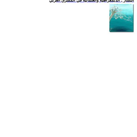
اليسار , الديمقراطية والعلمانية في المشرق العربي