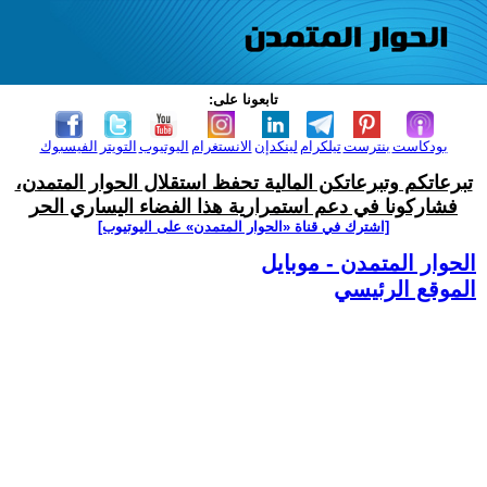
تابعونا على:
بودكاست
بنترست
تيلكرام
لينكدإن
الانستغرام
اليوتيوب
التويتر
الفيسبوك
تبرعاتكم وتبرعاتكن المالية تحفظ استقلال الحوار المتمدن،
فشاركونا في دعم استمرارية هذا الفضاء اليساري الحر
[اشترك في قناة ‫«الحوار المتمدن» على اليوتيوب]
الحوار المتمدن - موبايل
الموقع الرئيسي